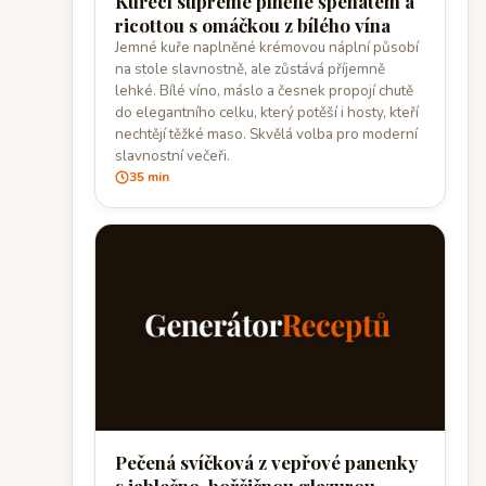
Kuřecí supreme plněné špenátem a
ricottou s omáčkou z bílého vína
Jemné kuře naplněné krémovou náplní působí
na stole slavnostně, ale zůstává příjemně
lehké. Bílé víno, máslo a česnek propojí chutě
do elegantního celku, který potěší i hosty, kteří
nechtějí těžké maso. Skvělá volba pro moderní
slavnostní večeři.
35 min
Pečená svíčková z vepřové panenky