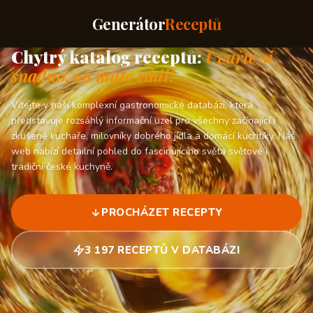
Generátor
Receptů
Chytrý katalog receptů:
Uvařte si
snadno, co máte rádi!
Vítejte v naší komplexní gastronomické databázi, která
představuje rozsáhlý informační uzel pro všechny začínající i
zkušené kuchaře, milovníky dobrého jídla a domácí kuchtíky. Náš
web nabízí detailní pohled do fascinujícího světa světové i
tradiční české kuchyně.
PROCHÁZET RECEPTY
3 197 RECEPTŮ V DATABÁZI