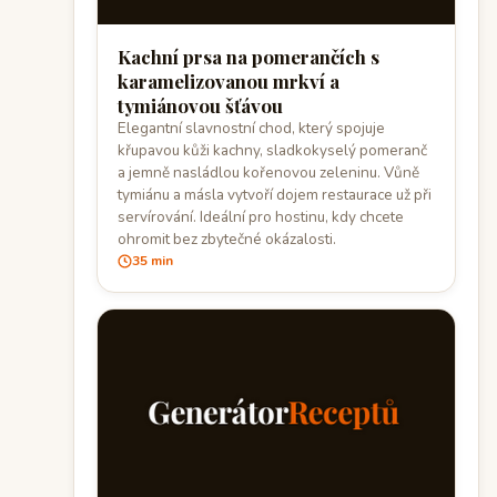
Kachní prsa na pomerančích s
karamelizovanou mrkví a
tymiánovou šťávou
Elegantní slavnostní chod, který spojuje
křupavou kůži kachny, sladkokyselý pomeranč
a jemně nasládlou kořenovou zeleninu. Vůně
tymiánu a másla vytvoří dojem restaurace už při
servírování. Ideální pro hostinu, kdy chcete
ohromit bez zbytečné okázalosti.
35 min