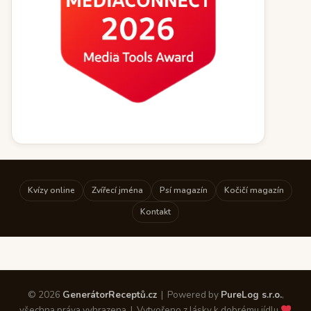
Kvízy online
Zvířecí jména
Psí magazín
Kočičí magazín
Kontakt
© 2026
GenerátorReceptů.cz
| Powered by
PureLog s.r.o.
,
všechna práva vyhrazena | Vytvořeno z lásky k dobrému jídlu