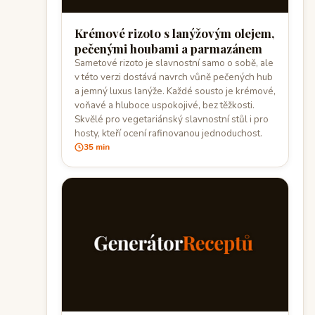
Krémové rizoto s lanýžovým olejem,
pečenými houbami a parmazánem
Sametové rizoto je slavnostní samo o sobě, ale
v této verzi dostává navrch vůně pečených hub
a jemný luxus lanýže. Každé sousto je krémové,
voňavé a hluboce uspokojivé, bez těžkosti.
Skvělé pro vegetariánský slavnostní stůl i pro
hosty, kteří ocení rafinovanou jednoduchost.
35 min