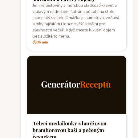
Jemné těstoviny s mořskou sladkostí krevet a
zlatavým nádechem šafránu působí na stole
jako malý svátek. Omáčka je sametová, voňavá
a díky rajčatům i lehce svěží. Ideální pro
slavnostní večeři, když chcete luxusní dojem
bez složitého menu.
35 min
Telecí medailonky s lanýžovou
bramborovou kaší a pečeným
česnekem