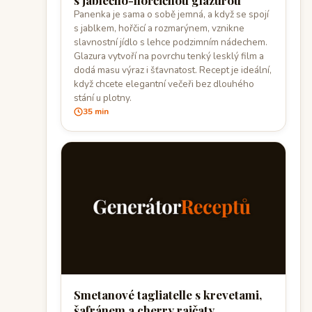
s jablečno-hořčičnou glazurou
Panenka je sama o sobě jemná, a když se spojí
s jablkem, hořčicí a rozmarýnem, vznikne
slavnostní jídlo s lehce podzimním nádechem.
Glazura vytvoří na povrchu tenký lesklý film a
dodá masu výraz i šťavnatost. Recept je ideální,
když chcete elegantní večeři bez dlouhého
stání u plotny.
35 min
Smetanové tagliatelle s krevetami,
šafránem a cherry rajčaty