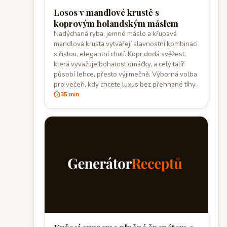
Losos v mandlové krustě s
koprovým holandským máslem
Nadýchaná ryba, jemné máslo a křupavá
mandlová krusta vytvářejí slavnostní kombinaci
s čistou, elegantní chutí. Kopr dodá svěžest,
která vyvažuje bohatost omáčky, a celý talíř
působí lehce, přesto výjimečně. Výborná volba
pro večeři, kdy chcete luxus bez přehnané tíhy.
35 min