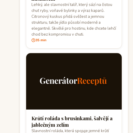
Lehký, ale slavnostní talíř, který sází na čistou
chuť ryby, voňavé bylinky a výraz kaparů.
Citronový kuskus přidá svěžest a jemnou
strukturu, takže jídlo působí moderně a
elegantně. Skvělé pro hostinu, kde chcete lehčí
chod bez kompromisu v chuti.
35 min
Krůtí roláda s brusinkami, šalvějí a
jablečným zelím
Slavnostní roláda, která spojuje jemné krůtí