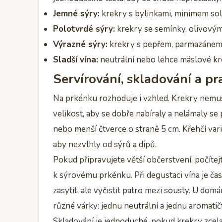
Jemné sýry:
krekry s bylinkami, minimem sol
Polotvrdé sýry:
krekry se semínky, olivový
Výrazné sýry:
krekry s pepřem, parmazáne
Sladší vína:
neutrální nebo lehce máslové kr
Servírování, skladování a pr
Na prkénku rozhoduje i vzhled. Krekry nemus
velikost, aby se dobře nabíraly a nelámaly se 
nebo menší čtverce o straně 5 cm. Křehčí var
aby nezvlhly od sýrů a dipů.
Pokud připravujete větší občerstvení, počíte
k sýrovému prkénku. Při degustaci vína je ča
zasytit, ale vyčistit patro mezi sousty. U dom
různé várky: jednu neutrální a jednu aromatičt
Skladování je jednoduché, pokud krekry zcel