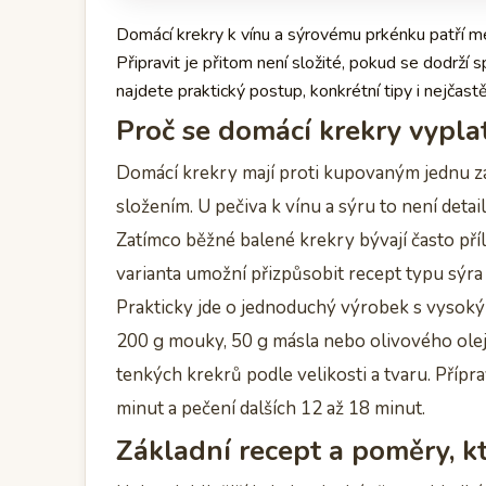
Domácí krekry k vínu a sýrovému prkénku patří m
Připravit je přitom není složité, pokud se dodrží 
najdete praktický postup, konkrétní tipy i nejčast
Proč se domácí krekry vyplat
Domácí krekry mají proti kupovaným jednu zá
složením. U pečiva k vínu a sýru to není detail, 
Zatímco běžné balené krekry bývají často pří
varianta umožní přizpůsobit recept typu sýra i
Prakticky jde o jednoduchý výrobek s vysoký
200 g mouky, 50 g másla nebo olivového olej
tenkých krekrů podle velikosti a tvaru. Přípr
minut a pečení dalších 12 až 18 minut.
Základní recept a poměry, kt