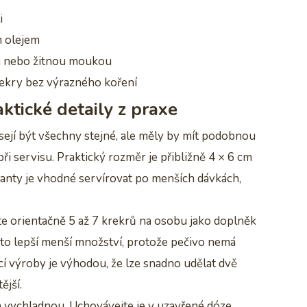
i
m olejem
m nebo žitnou moukou
ekry bez výrazného koření
aktické detaily z praxe
ejí být všechny stejné, ale měly by mít podobnou
při servisu. Praktický rozměr je přibližně 4 × 6 cm
ianty je vhodné servírovat po menších dávkách,
jte orientačně 5 až 7 krekrů na osobu jako doplněk
sto lepší menší množství, protože pečivo nemá
ácí výroby je výhodou, že lze snadno udělat dvě
ější.
a vychladnou. Uchovávejte je v uzavřené dóze