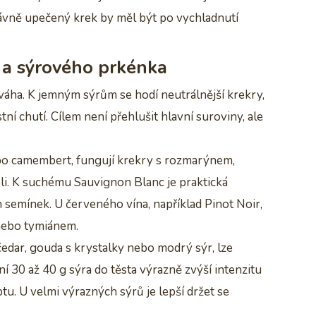
rávně upečený krek by měl být po vychladnutí
 a sýrového prkénka
áha. K jemným sýrům se hodí neutrálnější krekry,
í chutí. Cílem není přehlušit hlavní suroviny, ale
ebo camembert, fungují krekry s rozmarýnem,
li. K suchému Sauvignon Blanc je praktická
emínek. U červeného vína, například Pinot Noir,
nebo tymiánem.
čedar, gouda s krystalky nebo modrý sýr, lze
ní 30 až 40 g sýra do těsta výrazně zvýší intenzitu
ptu. U velmi výrazných sýrů je lepší držet se