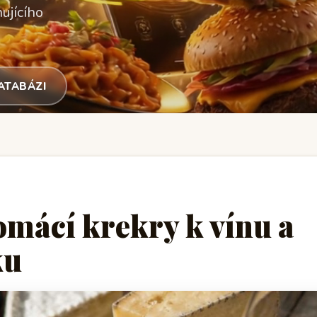
ujícího
DATABÁZI
omácí krekry k vínu a
ku