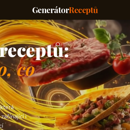
Generátor
Receptů
receptů:
o, co
 která
ačínající i
cí