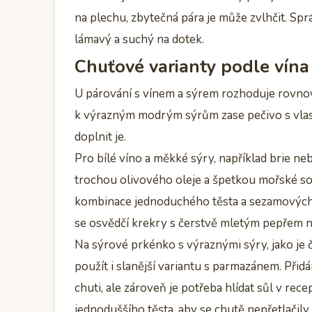
na plechu, zbytečná pára je může zvlhčit. Sp
lámavý a suchý na dotek.
Chuťové varianty podle vína
U párování s vínem a sýrem rozhoduje rovnov
k výrazným modrým sýrům zase pečivo s vlastn
doplnit je.
Pro bílé víno a měkké sýry, například brie n
trochou olivového oleje a špetkou mořské so
kombinace jednoduchého těsta a sezamových s
se osvědčí krekry s čerstvě mletým pepřem 
Na sýrové prkénko s výraznými sýry, jako je 
použít i slanější variantu s parmazánem. Přidá
chuti, ale zároveň je potřeba hlídat sůl v rece
jednoduššího těsta, aby se chutě nepřetlačily.