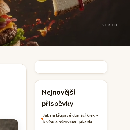
SCROLL
Nejnovější
příspěvky
Jak na křupavé domácí krekry
k vínu a sýrovému prkénku