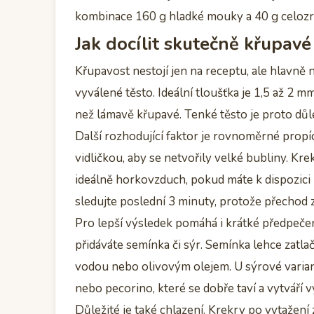
kombinace 160 g hladké mouky a 40 g celozr
Jak docílit skutečně křupavé
Křupavost nestojí jen na receptu, ale hlavně n
vyválené těsto. Ideální tloušťka je 1,5 až 2 m
než lámavě křupavé. Tenké těsto je proto důle
Další rozhodující faktor je rovnoměrné propí
vidličkou, aby se netvořily velké bubliny. Kr
ideálně horkovzduch, pokud máte k dispozic
sledujte poslední 3 minuty, protože přechod z
Pro lepší výsledek pomáhá i krátké předpeče
přidáváte semínka či sýr. Semínka lehce zatl
vodou nebo olivovým olejem. U sýrové varia
nebo pecorino, které se dobře taví a vytváří 
Důležité je také chlazení. Krekry po vytažení