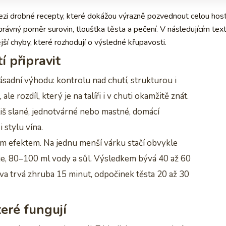
ezi drobné recepty, které dokážou výrazně pozvednout celou host
správný poměr surovin, tloušťka těsta a pečení. V následujícím tex
ější chyby, které rozhodují o výsledné křupavosti.
í připravit
sadní výhodu: kontrolu nad chutí, strukturou i
ale rozdíl, který je na talíři i v chuti okamžitě znát.
liš slané, jednotvárné nebo mastné, domácí
 stylu vína.
m efektem. Na jednu menší várku stačí obvykle
e, 80–100 ml vody a sůl. Výsledkem bývá 40 až 60
ava trvá zhruba 15 minut, odpočinek těsta 20 až 30
eré fungují