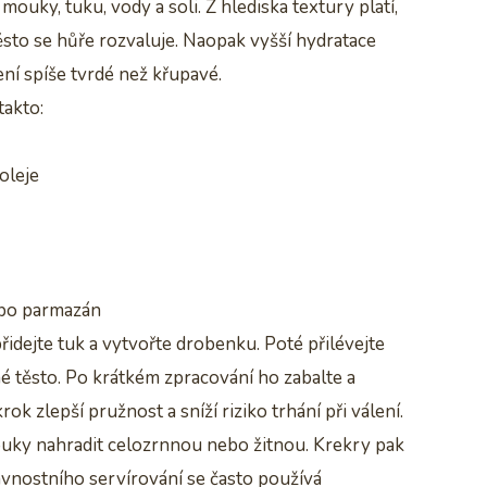
mouky, tuku, vody a soli. Z hlediska textury platí,
sto se hůře rozvaluje. Naopak vyšší hydratace
ní spíše tvrdé než křupavé.
takto:
oleje
ebo parmazán
řidejte tuk a vytvořte drobenku. Poté přilévejte
né těsto. Po krátkém zpracování ho zabalte a
k zlepší pružnost a sníží riziko trhání při válení.
ouky nahradit celozrnnou nebo žitnou. Krekry pak
lavnostního servírování se často používá