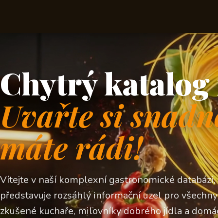
Chytrý katalog 
Uvařte si snadn
máte rádi!
Vítejte v naší komplexní gastronomické databázi,
představuje rozsáhlý informační uzel pro všechny z
zkušené kuchaře, milovníky dobrého jídla a domá