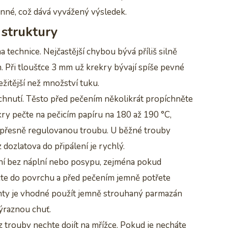
nné, což dává vyvážený výsledek.
 struktury
a technice. Nejčastější chybou bývá příliš silně
m. Při tloušťce 3 mm už krekry bývají spíše pevné
žitější než množství tuku.
chnutí. Těsto před pečením několikrát propíchněte
ekry pečte na pečicím papíru na 180 až 190 °C,
i přesně regulovanou troubu. U běžné trouby
 dozlatova do připálení je rychlý.
ní bez náplní nebo posypu, zejména pokud
ačte do povrchu a před pečením jemně potřete
nty je vhodné použít jemně strouhaný parmazán
výraznou chuť.
 z trouby nechte dojít na mřížce. Pokud je necháte