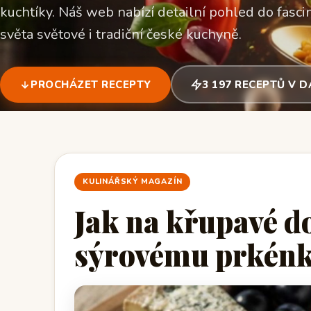
kuchtíky. Náš web nabízí detailní pohled do fascin
světa světové i tradiční české kuchyně.
PROCHÁZET RECEPTY
3 197 RECEPTŮ V 
KULINÁŘSKÝ MAGAZÍN
Jak na křupavé d
sýrovému prkén