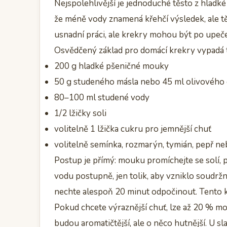
Nejspolehlivější je jednoduché těsto z hladké 
že méně vody znamená křehčí výsledek, ale tě
usnadní práci, ale krekry mohou být po upeče
Osvědčený základ pro domácí krekry vypadá 
200 g hladké pšeničné mouky
50 g studeného másla nebo 45 ml olivového 
80–100 ml studené vody
1/2 lžičky soli
volitelně 1 lžička cukru pro jemnější chuť
volitelně semínka, rozmarýn, tymián, pepř n
Postup je přímý: mouku promíchejte se solí, p
vodu postupně, jen tolik, aby vzniklo soudrž
nechte alespoň 20 minut odpočinout. Tento kro
Pokud chcete výraznější chuť, lze až 20 % m
budou aromatičtější, ale o něco hutnější. U s