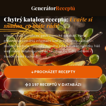
Generátor
Receptů
Chytrý katalog receptů:
Uvařte si
snadno, co máte rádi!
Vítejte v naší komplexní gastronomické databázi, která
představuje rozsáhlý informační uzel pro všechny začínající i
zkušené kuchaře, milovníky dobrého jídla a domácí kuchtíky. Náš
web nabízí detailní pohled do fascinujícího světa světové i
tradiční české kuchyně.
PROCHÁZET RECEPTY
3 197 RECEPTŮ V DATABÁZI