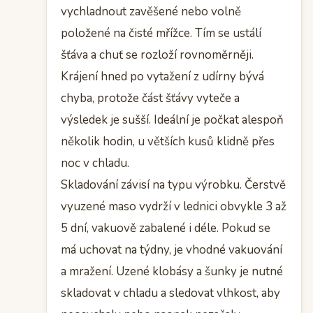
vychladnout zavěšené nebo volně
položené na čisté mřížce. Tím se ustálí
šťáva a chuť se rozloží rovnoměrněji.
Krájení hned po vytažení z udírny bývá
chyba, protože část šťávy vyteče a
výsledek je sušší. Ideální je počkat alespoň
několik hodin, u větších kusů klidně přes
noc v chladu.
Skladování závisí na typu výrobku. Čerstvě
vyuzené maso vydrží v lednici obvykle 3 až
5 dní, vakuově zabalené i déle. Pokud se
má uchovat na týdny, je vhodné vakuování
a mražení. Uzené klobásy a šunky je nutné
skladovat v chladu a sledovat vlhkost, aby