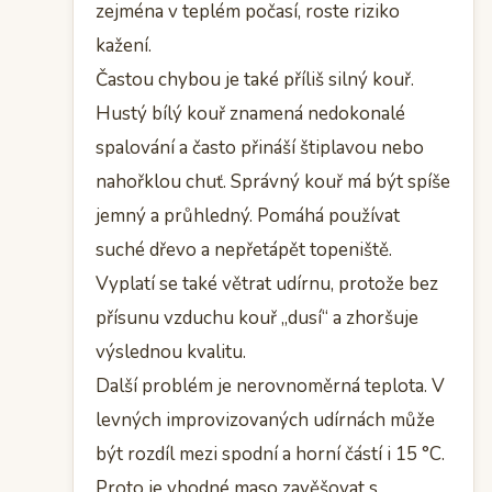
zejména v teplém počasí, roste riziko
kažení.
Častou chybou je také příliš silný kouř.
Hustý bílý kouř znamená nedokonalé
spalování a často přináší štiplavou nebo
nahořklou chuť. Správný kouř má být spíše
jemný a průhledný. Pomáhá používat
suché dřevo a nepřetápět topeniště.
Vyplatí se také větrat udírnu, protože bez
přísunu vzduchu kouř „dusí“ a zhoršuje
výslednou kvalitu.
Další problém je nerovnoměrná teplota. V
levných improvizovaných udírnách může
být rozdíl mezi spodní a horní částí i 15 °C.
Proto je vhodné maso zavěšovat s