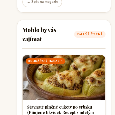
← Zpět na magazín
Mohlo by vás
DALŠÍ ČTENÍ
zajímat
KULINÁŘSKÝ MAGAZÍN
Šťavnaté plněné cukety po srbsku
(Punjene tikvice): Recept s mletým