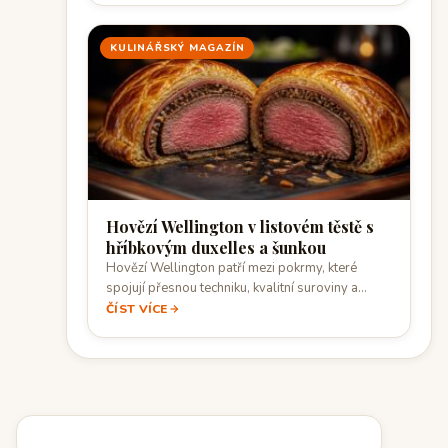
KULINÁŘSKÝ MAGAZÍN
Hovězí Wellington v listovém těstě s
hříbkovým duxelles a šunkou
Hovězí Wellington patří mezi pokrmy, které
spojují přesnou techniku, kvalitní suroviny a
pečlivé načasování.…
ČÍST VÍCE