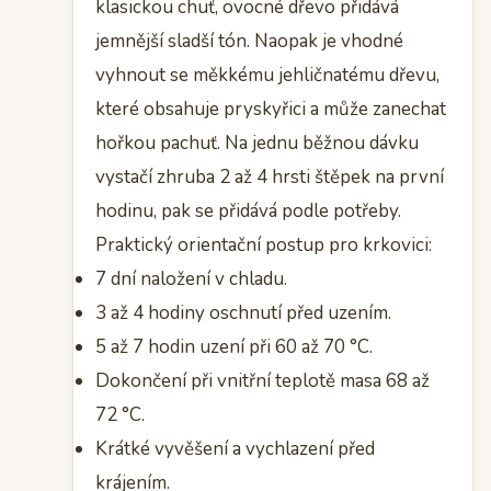
klasickou chuť, ovocné dřevo přidává
jemnější sladší tón. Naopak je vhodné
vyhnout se měkkému jehličnatému dřevu,
které obsahuje pryskyřici a může zanechat
hořkou pachuť. Na jednu běžnou dávku
vystačí zhruba 2 až 4 hrsti štěpek na první
hodinu, pak se přidává podle potřeby.
Praktický orientační postup pro krkovici:
7 dní naložení v chladu.
3 až 4 hodiny oschnutí před uzením.
5 až 7 hodin uzení při 60 až 70 °C.
Dokončení při vnitřní teplotě masa 68 až
72 °C.
Krátké vyvěšení a vychlazení před
krájením.