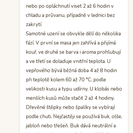
nebo po opláchnutí viset 2 až 6 hodin v
chladu a průvanu, případně v lednici bez
zakrytí.
Samotné uzení se obvykle dělí do několika
fází. V první se masa jen zahřívá a přijímá
kouř, ve druhé se barva i aroma prohlubují
a ve třetí se dolaďuje vnitřní teplota. U
vepřového bývá běžná doba 4 až 8 hodin
při teplotě kolem 60 až 70 °C, podle
velikosti kusu a typu udírny. U klobás nebo
menších kusů může stačit 2 až 4 hodiny.
Dřevěné štěpky nebo špalíky se vybírají
podle chuti. Nejčastěji se používá buk, olše,
jabloň nebo třešeň. Buk dává neutrální a