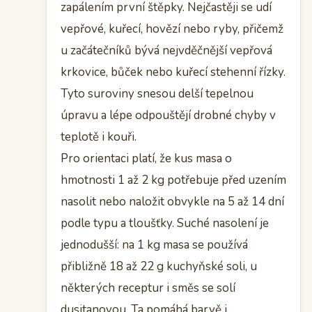
zapálením první štěpky. Nejčastěji se udí
vepřové, kuřecí, hovězí nebo ryby, přičemž
u začátečníků bývá nejvděčnější vepřová
krkovice, bůček nebo kuřecí stehenní řízky.
Tyto suroviny snesou delší tepelnou
úpravu a lépe odpouštějí drobné chyby v
teplotě i kouři.
Pro orientaci platí, že kus masa o
hmotnosti 1 až 2 kg potřebuje před uzením
nasolit nebo naložit obvykle na 5 až 14 dní
podle typu a tloušťky. Suché nasolení je
jednodušší: na 1 kg masa se používá
přibližně 18 až 22 g kuchyňské soli, u
některých receptur i směs se solí
dusitanovou. Ta pomáhá barvě i