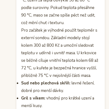
°C, uzení za tepla obvykle 50 až 80 °C
podle suroviny. Pokud teplota přesáhne
90 °C, maso se začne spíše péct než udit,
což mění chuť i texturu.
Pro začátek je výhodné použít teploměr s
externí sondou. Základní modely stojí
kolem 300 až 800 Kč a umožní sledovat
teplotu v udírně i uvnitř masa. U krkovice
se běžně cíluje vnitřní teplota kolem 68 až
72 °C, u kuřete je bezpečná hranice vyšší,
přibližně 75 °C v nejsilnější části masa.
Sud nebo plechová skříň:
levné řešení,
dobré pro menší dávky.
Gril s víkem:
vhodný pro krátké uzení a
menší kusy.