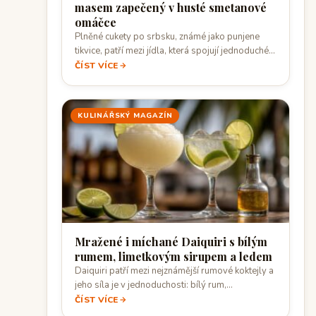
masem zapečený v husté smetanové
omáčce
Plněné cukety po srbsku, známé jako punjene
tikvice, patří mezi jídla, která spojují jednoduché…
ČÍST VÍCE
KULINÁŘSKÝ MAGAZÍN
Mražené i míchané Daiquiri s bílým
rumem, limetkovým sirupem a ledem
Daiquiri patří mezi nejznámější rumové koktejly a
jeho síla je v jednoduchosti: bílý rum,…
ČÍST VÍCE