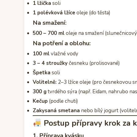
1 lžička
soli
1 polévková lžíce
oleje (do těsta)
Na smažení:
500 – 700 ml
oleje na smažení (slunečnicov
Na potření a oblohu:
100 ml
vlažné vody
3 – 4 stroužky
česneku (prolisované)
Špetka
soli
Volitelně:
2–3 lžíce oleje (pro česnekovou s
300 g
tvrdého sýra (např. Eidam, nahrubo na
Kečup
(podle chuti)
Zakysaná smetana
nebo bílý jogurt (volitel
Postup přípravy krok za 
1. Příprava kvásku