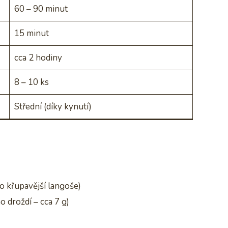
60 – 90 minut
15 minut
cca 2 hodiny
8 – 10 ks
Střední (díky kynutí)
o křupavější langoše)
 droždí – cca 7 g)