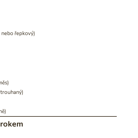
ý nebo řepkový)
měs)
strouhaný)
ně)
krokem