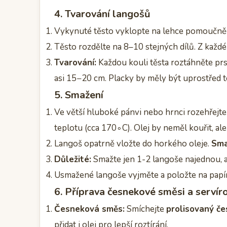
4. Tvarování langošů
Vykynuté těsto vyklopte na lehce pomoučně
Těsto rozdělte na 8–10 stejných dílů. Z každé
Tvarování:
Každou kouli těsta roztáhněte pr
asi 15−20 cm. Placky by měly být uprostřed ten
5. Smažení
Ve větší hluboké pánvi nebo hrnci rozehřejt
teplotu (cca 170∘C). Olej by neměl kouřit, al
Langoš opatrně vložte do horkého oleje.
Sma
Důležité:
Smažte jen 1-2 langoše najednou, a
Usmažené langoše vyjměte a položte na papír
6. Příprava česnekové směsi a servír
Česneková směs:
Smíchejte
prolisovaný č
přidat i olej pro lepší roztírání.