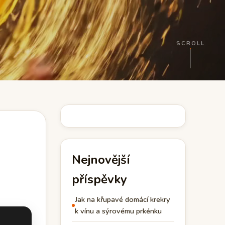
SCROLL
Nejnovější
příspěvky
Jak na křupavé domácí krekry
k vínu a sýrovému prkénku