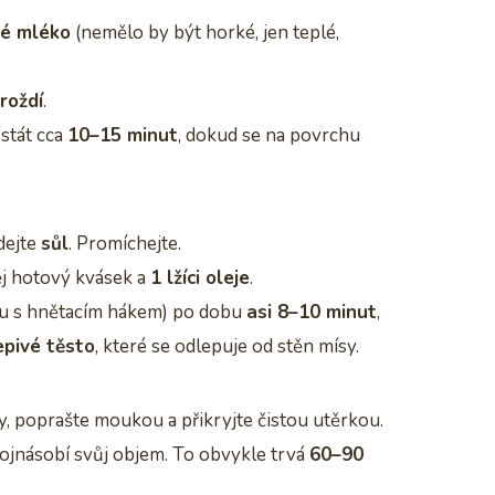
né mléko
(nemělo by být horké, jen teplé,
roždí
.
stát cca
10–15 minut
, dokud se na povrchu
dejte
sůl
. Promíchejte.
ěj hotový kvásek a
1 lžíci oleje
.
tu s hnětacím hákem) po dobu
asi 8–10 minut
,
epivé těsto
, které se odlepuje od stěn mísy.
y, poprašte moukou a přikryjte čistou utěrkou.
ojnásobí svůj objem. To obvykle trvá
60–90