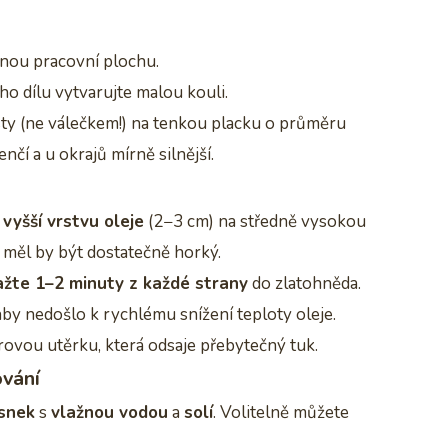
nou pracovní plochu.
ho dílu vytvarujte malou kouli.
sty (ne válečkem!) na tenkou placku o průměru
čí a u okrajů mírně silnější.
e
vyšší vrstvu oleje
(2−3 cm) na středně vysokou
e měl by být dostatečně horký.
žte 1–2 minuty z každé strany
do zlatohněda.
by nedošlo k rychlému snížení teploty oleje.
ovou utěrku, která odsaje přebytečný tuk.
ování
esnek
s
vlažnou vodou
a
solí
. Volitelně můžete