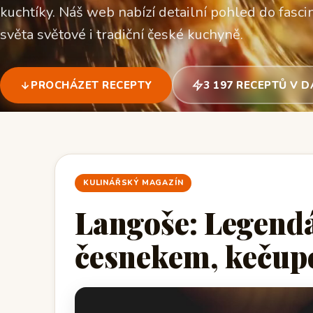
kuchtíky. Náš web nabízí detailní pohled do fascin
světa světové i tradiční české kuchyně.
PROCHÁZET RECEPTY
3 197 RECEPTŮ V 
KULINÁŘSKÝ MAGAZÍN
Langoše: Legendá
česnekem, kečup