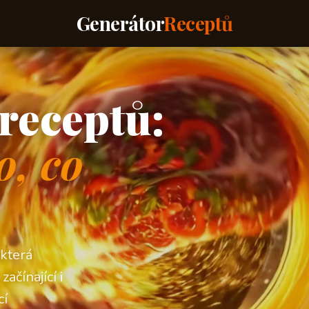
Generátor
Receptů
receptů:
o, co
 která
ačínající i
cí