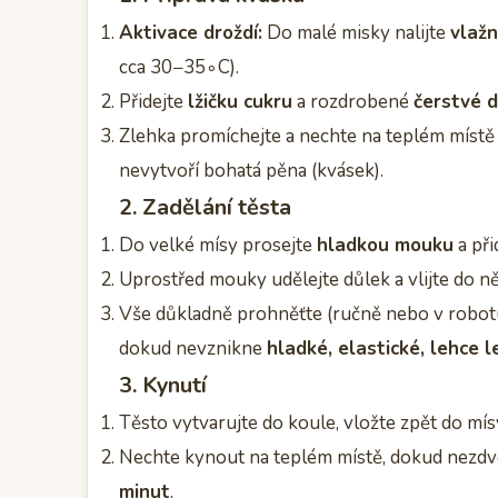
Aktivace droždí:
Do malé misky nalijte
vlaž
cca 30−35∘C).
Přidejte
lžičku cukru
a rozdrobené
čerstvé d
Zlehka promíchejte a nechte na teplém místě 
nevytvoří bohatá pěna (kvásek).
2. Zadělání těsta
Do velké mísy prosejte
hladkou mouku
a při
Uprostřed mouky udělejte důlek a vlijte do n
Vše důkladně prohněťte (ručně nebo v robo
dokud nevznikne
hladké, elastické, lehce l
3. Kynutí
Těsto vytvarujte do koule, vložte zpět do mís
Nechte kynout na teplém místě, dokud nezdv
minut
.