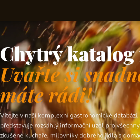
Chytrý katalog 
Uvařte si snadn
máte rádi!
Vítejte v naší komplexní gastronomické databázi,
představuje rozsáhlý informační uzel pro všechny z
zkušené kuchaře, milovníky dobrého jídla a domá