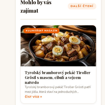
Mohlo by vás
DALŠÍ ČTENÍ
zajímat
KULINÁŘSKÝ MAGAZÍN
Tyrolský bramborový pekáč Tiroller
Gröstl s masem, cibulí a vejcem
natvrdo
Tyrolský bramborový pekáč Tiroller Gröstl patří
mezi jídla, která staví na jednoduchých
surovinách, rychlé…
ČÍST VÍCE