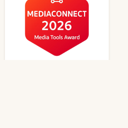
Kvízy online
Zvířecí jména
Psí magazín
Kočičí magazín
Kontakt