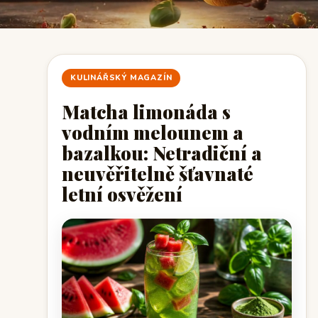
KULINÁŘSKÝ MAGAZÍN
Matcha limonáda s
vodním melounem a
bazalkou: Netradiční a
neuvěřitelně šťavnaté
letní osvěžení