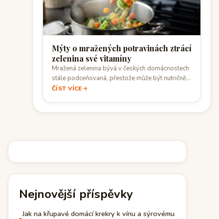
Mýty o mražených potravinách ztrácí
zelenina své vitamíny
Mražená zelenina bývá v českých domácnostech
stále podceňovaná, přestože může být nutričně
velmi blízko…
ČÍST VÍCE
Nejnovější příspěvky
Jak na křupavé domácí krekry k vínu a sýrovému