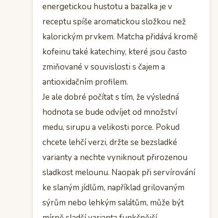
energetickou hustotu a bazalka je v
receptu spíše aromatickou složkou než
kalorickým prvkem. Matcha přidává kromě
kofeinu také katechiny, které jsou často
zmiňované v souvislosti s čajem a
antioxidačním profilem.
Je ale dobré počítat s tím, že výsledná
hodnota se bude odvíjet od množství
medu, sirupu a velikosti porce. Pokud
chcete lehčí verzi, držte se bezsladké
varianty a nechte vyniknout přirozenou
sladkost melounu. Naopak při servírování
ke slaným jídlům, například grilovaným
sýrům nebo lehkým salátům, může být
mírně sladší varianta funkčnější.