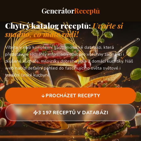
Generátor
Receptů
Chytrý katalog receptů:
Uvařte si
snadno, co máte rádi!
Vítejte v naší komplexní gastronomické databázi, která
představuje rozsáhlý informační uzel pro všechny začínající i
zkušené kuchaře, milovníky dobrého jídla a domácí kuchtíky. Náš
web nabízí detailní pohled do fascinujícího světa světové i
tradiční české kuchyně.
PROCHÁZET RECEPTY
3 197 RECEPTŮ V DATABÁZI