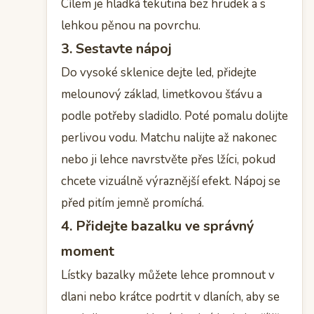
Cílem je hladká tekutina bez hrudek a s
lehkou pěnou na povrchu.
3. Sestavte nápoj
Do vysoké sklenice dejte led, přidejte
melounový základ, limetkovou šťávu a
podle potřeby sladidlo. Poté pomalu dolijte
perlivou vodu. Matchu nalijte až nakonec
nebo ji lehce navrstvěte přes lžíci, pokud
chcete vizuálně výraznější efekt. Nápoj se
před pitím jemně promíchá.
4. Přidejte bazalku ve správný
moment
Lístky bazalky můžete lehce promnout v
dlani nebo krátce podrtit v dlaních, aby se