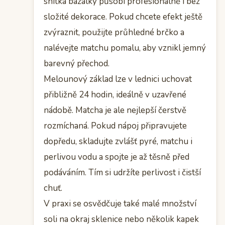
snítka bazalky působí profesionálně i bez
složité dekorace. Pokud chcete efekt ještě
zvýraznit, použijte průhledné brčko a
nalévejte matchu pomalu, aby vznikl jemný
barevný přechod.
Melounový základ lze v lednici uchovat
přibližně 24 hodin, ideálně v uzavřené
nádobě. Matcha je ale nejlepší čerstvě
rozmíchaná. Pokud nápoj připravujete
dopředu, skladujte zvlášť pyré, matchu i
perlivou vodu a spojte je až těsně před
podáváním. Tím si udržíte perlivost i čistší
chuť.
V praxi se osvědčuje také malé množství
soli na okraj sklenice nebo několik kapek