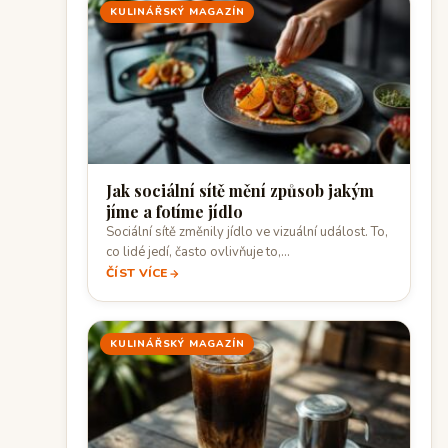
KULINÁŘSKÝ MAGAZÍN
Jak sociální sítě mění způsob jakým
jíme a fotíme jídlo
Sociální sítě změnily jídlo ve vizuální událost. To,
co lidé jedí, často ovlivňuje to,…
ČÍST VÍCE
KULINÁŘSKÝ MAGAZÍN