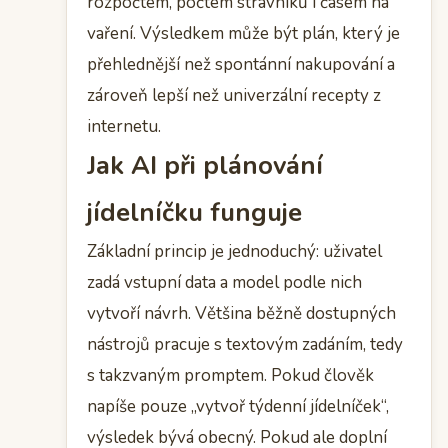
rozpočtem, počtem strávníků i časem na
vaření. Výsledkem může být plán, který je
přehlednější než spontánní nakupování a
zároveň lepší než univerzální recepty z
internetu.
Jak AI při plánování
jídelníčku funguje
Základní princip je jednoduchý: uživatel
zadá vstupní data a model podle nich
vytvoří návrh. Většina běžně dostupných
nástrojů pracuje s textovým zadáním, tedy
s takzvaným promptem. Pokud člověk
napíše pouze „vytvoř týdenní jídelníček“,
výsledek bývá obecný. Pokud ale doplní