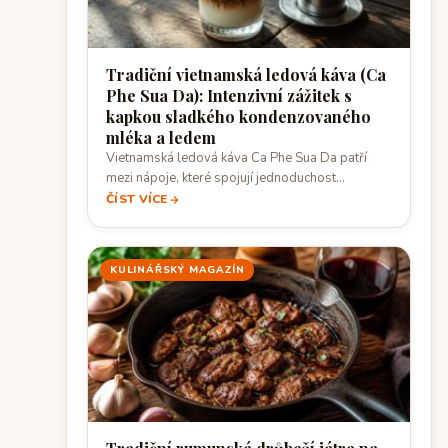
Tradiční vietnamská ledová káva (Ca
Phe Sua Da): Intenzivní zážitek s
kapkou sladkého kondenzovaného
mléka a ledem
Vietnamská ledová káva Ca Phe Sua Da patří
mezi nápoje, které spojují jednoduchost
přípravy…
ČÍST VÍCE
KULINÁŘSKÝ MAGAZÍN