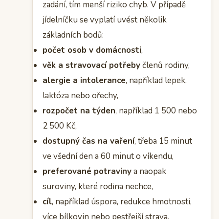
zadání, tím menší riziko chyb. V případě
jídelníčku se vyplatí uvést několik
základních bodů:
počet osob v domácnosti
,
věk a stravovací potřeby
členů rodiny,
alergie a intolerance
, například lepek,
laktóza nebo ořechy,
rozpočet na týden
, například 1 500 nebo
2 500 Kč,
dostupný čas na vaření
, třeba 15 minut
ve všední den a 60 minut o víkendu,
preferované potraviny
a naopak
suroviny, které rodina nechce,
cíl
, například úspora, redukce hmotnosti,
více bílkovin nebo pestřejší strava.