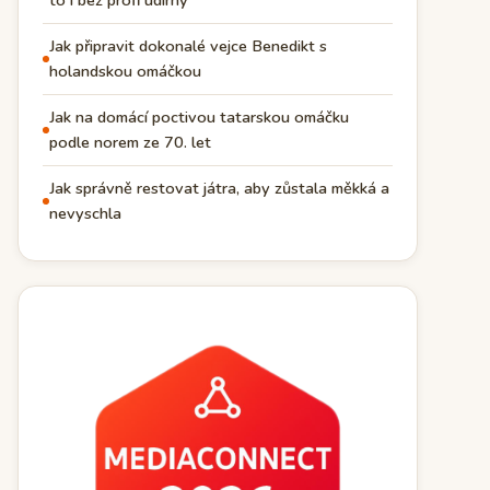
to i bez profi udírny
Jak připravit dokonalé vejce Benedikt s
holandskou omáčkou
Jak na domácí poctivou tatarskou omáčku
podle norem ze 70. let
Jak správně restovat játra, aby zůstala měkká a
nevyschla