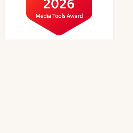
Kvízy online
Zvířecí jména
Psí magazín
Kočičí magazín
Kontakt
© 2026
GenerátorReceptů.cz
| Powered by
PureLog s.r.o.
,
všechna práva vyhrazena | Vytvořeno z lásky k dobrému jídlu