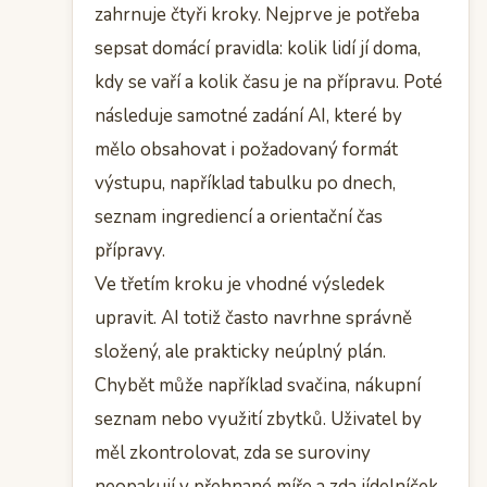
zahrnuje čtyři kroky. Nejprve je potřeba
sepsat domácí pravidla: kolik lidí jí doma,
kdy se vaří a kolik času je na přípravu. Poté
následuje samotné zadání AI, které by
mělo obsahovat i požadovaný formát
výstupu, například tabulku po dnech,
seznam ingrediencí a orientační čas
přípravy.
Ve třetím kroku je vhodné výsledek
upravit. AI totiž často navrhne správně
složený, ale prakticky neúplný plán.
Chybět může například svačina, nákupní
seznam nebo využití zbytků. Uživatel by
měl zkontrolovat, zda se suroviny
neopakují v přehnané míře a zda jídelníček