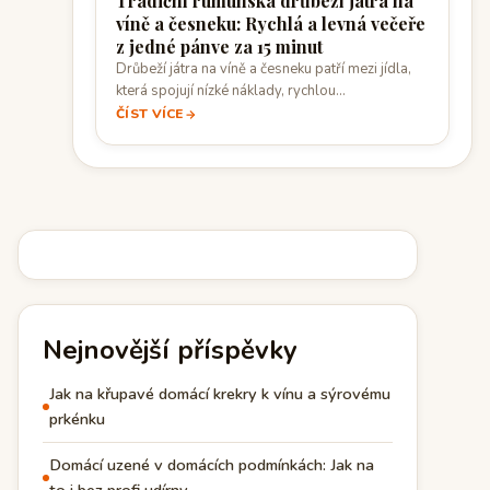
Tradiční rumunská drůbeží játra na
víně a česneku: Rychlá a levná večeře
z jedné pánve za 15 minut
Drůbeží játra na víně a česneku patří mezi jídla,
která spojují nízké náklady, rychlou…
ČÍST VÍCE
Nejnovější příspěvky
Jak na křupavé domácí krekry k vínu a sýrovému
prkénku
Domácí uzené v domácích podmínkách: Jak na