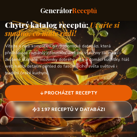
Generátor
Receptů
Chytrý katalog receptů:
Uvařte si
snadno, co máte rádi!
Vítejte v naší komplexní gastronomické databázi, která
představuje rozsáhlý informační uzel pro všechny začínající i
zkušené kuchaře, milovníky dobrého jídla a domácí kuchtíky. Náš
web nabízí detailní pohled do fascinujícího světa světové i
tradiční české kuchyně.
PROCHÁZET RECEPTY
3 197 RECEPTŮ V DATABÁZI