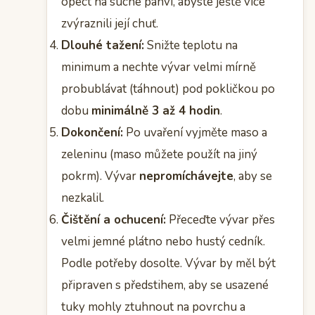
opéct na suché pánvi, abyste ještě více
zvýraznili její chuť.
Dlouhé tažení:
Snižte teplotu na
minimum a nechte vývar velmi mírně
probublávat (táhnout) pod pokličkou po
dobu
minimálně 3 až 4 hodin
.
Dokončení:
Po uvaření vyjměte maso a
zeleninu (maso můžete použít na jiný
pokrm). Vývar
nepromíchávejte
, aby se
nezkalil.
Čištění a ochucení:
Přeceďte vývar přes
velmi jemné plátno nebo hustý cedník.
Podle potřeby dosolte. Vývar by měl být
připraven s předstihem, aby se usazené
tuky mohly ztuhnout na povrchu a