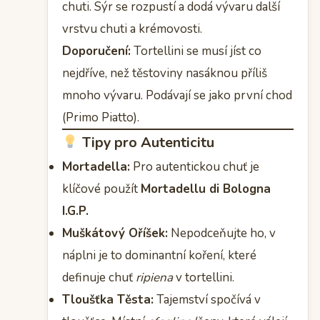
chuti. Sýr se rozpustí a dodá vývaru další
vrstvu chuti a krémovosti.
Doporučení:
Tortellini se musí jíst co
nejdříve, než těstoviny nasáknou příliš
mnoho vývaru. Podávají se jako první chod
(Primo Piatto).
Tipy pro Autenticitu
Mortadella:
Pro autentickou chuť je
klíčové použít
Mortadellu di Bologna
I.G.P.
Muškátový Oříšek:
Nepodceňujte ho, v
náplni je to dominantní koření, které
definuje chuť
ripiena
v tortellini.
Tloušťka Těsta:
Tajemství spočívá v