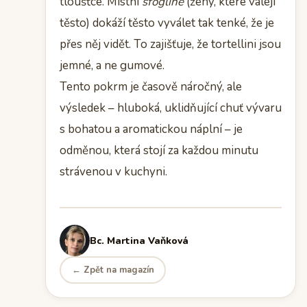
tloušťce. Místní
sfogline
(ženy, které válejí
těsto) dokáží těsto vyválet tak tenké, že je
přes něj vidět. To zajišťuje, že tortellini jsou
jemné, a ne gumové.
Tento pokrm je časově náročný, ale
výsledek – hluboká, uklidňující chuť vývaru
s bohatou a aromatickou náplní – je
odměnou, která stojí za každou minutu
strávenou v kuchyni.
Bc. Martina Vaňková
← Zpět na magazín