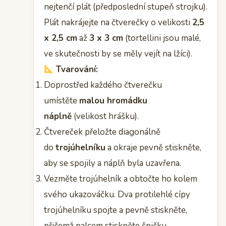
nejtenčí plát (předposlední stupeň strojku).
Plát nakrájejte na čtverečky o velikosti
2,5
x 2,5 cm
až
3 x 3 cm
(tortellini jsou malé,
ve skutečnosti by se měly vejít na lžíci).
Tvarování:
Doprostřed každého čtverečku
umístěte
malou hromádku
náplně
(velikost hrášku).
Čtvereček přeložte diagonálně
do
trojúhelníku
a okraje pevně stiskněte,
aby se spojily a náplň byla uzavřena.
Vezměte trojúhelník a obtočte ho kolem
svého ukazováčku. Dva protilehlé cípy
trojúhelníku spojte a pevně stiskněte,
přičemž palcem stiskněte špičku