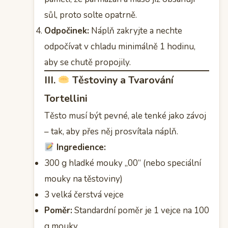
sůl, proto solte opatrně.
Odpočinek:
Náplň zakryjte a nechte
odpočívat v chladu minimálně 1 hodinu,
aby se chutě propojily.
III.
Těstoviny a Tvarování
Tortellini
Těsto musí být pevné, ale tenké jako závoj
– tak, aby přes něj prosvítala náplň.
Ingredience:
300 g hladké mouky „00“ (nebo speciální
mouky na těstoviny)
3 velká čerstvá vejce
Poměr:
Standardní poměr je 1 vejce na 100
g mouky.