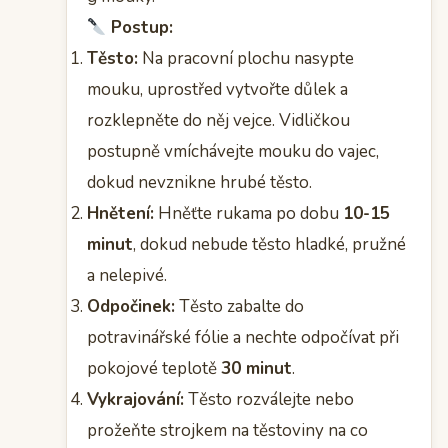
Postup:
Těsto:
Na pracovní plochu nasypte
mouku, uprostřed vytvořte důlek a
rozklepněte do něj vejce. Vidličkou
postupně vmíchávejte mouku do vajec,
dokud nevznikne hrubé těsto.
Hnětení:
Hněťte rukama po dobu
10-15
minut
, dokud nebude těsto hladké, pružné
a nelepivé.
Odpočinek:
Těsto zabalte do
potravinářské fólie a nechte odpočívat při
pokojové teplotě
30 minut
.
Vykrajování:
Těsto rozválejte nebo
prožeňte strojkem na těstoviny na co