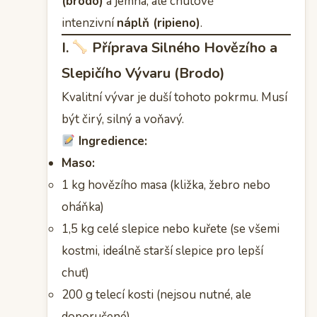
(brodo)
a jemná, ale chuťově
intenzivní
náplň (ripieno)
.
I.
Příprava Silného Hovězího a
Slepičího Vývaru (Brodo)
Kvalitní vývar je duší tohoto pokrmu. Musí
být čirý, silný a voňavý.
Ingredience:
Maso:
1 kg hovězího masa (kližka, žebro nebo
oháňka)
1,5 kg celé slepice nebo kuřete (se všemi
kostmi, ideálně starší slepice pro lepší
chuť)
200 g telecí kosti (nejsou nutné, ale
doporučené)