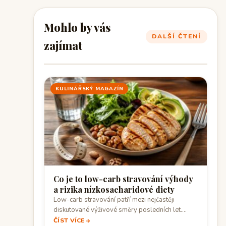
Mohlo by vás
DALŠÍ ČTENÍ
zajímat
KULINÁŘSKÝ MAGAZÍN
Co je to low-carb stravování výhody
a rizika nízkosacharidové diety
Low-carb stravování patří mezi nejčastěji
diskutované výživové směry posledních let.
Staví na omezení sacharidů…
ČÍST VÍCE