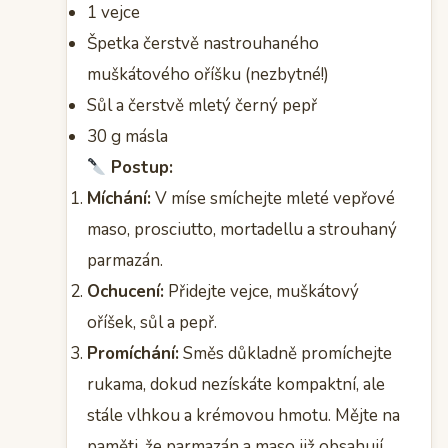
1 vejce
Špetka čerstvě nastrouhaného
muškátového oříšku (nezbytné!)
Sůl a čerstvě mletý černý pepř
30 g másla
Postup:
Míchání:
V míse smíchejte mleté vepřové
maso, prosciutto, mortadellu a strouhaný
parmazán.
Ochucení:
Přidejte vejce, muškátový
oříšek, sůl a pepř.
Promíchání:
Směs důkladně promíchejte
rukama, dokud nezískáte kompaktní, ale
stále vlhkou a krémovou hmotu. Mějte na
paměti, že parmazán a maso již obsahují