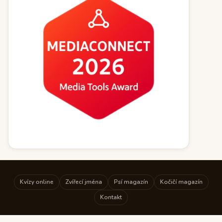
Kvízy online
Zvířecí jména
Psí magazín
Kočičí magazín
Kontakt