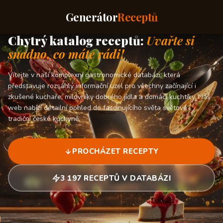
Generátor
Receptů
Chytrý katalog receptů:
Uvařte si
snadno, co máte rádi!
Vítejte v naší komplexní gastronomické databázi, která
představuje rozsáhlý informační uzel pro všechny začínající i
zkušené kuchaře, milovníky dobrého jídla a domácí kuchtíky. Náš
web nabízí detailní pohled do fascinujícího světa světové i
tradiční české kuchyně.
PROCHÁZET RECEPTY
3 197 RECEPTŮ V DATABÁZI