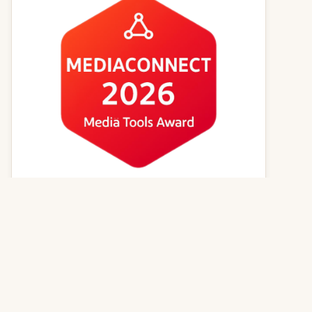
Kvízy online
Zvířecí jména
Psí magazín
Kočičí magazín
Kontakt