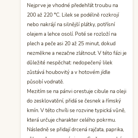
Nejprve je vhodné předehřát troubu na
200 až 220 °C. Lilek se podélně rozkrojí
nebo nakrájí na silnější plátky, potřísní
olejem a lehce osolí. Poté se rozloží na
plech a peče asi 20 až 25 minut, dokud
nezměkne a nezačne zlátnout. V této fázi je
důležité nespěchat: nedopečený lilek
zůstává houbovitý a v hotovém jídle
působí vodnatě.
Mezitím se na pánvi orestuje cibule na oleji
do zesklovatění, přidá se česnek a římský
kmín. V této chvíli se rozvine typická vůně,
která určuje charakter celého pokrmu.
Následně se přidají drcená rajčata, paprika,