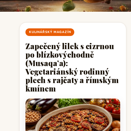
KULINÁŘSKÝ MAGAZÍN
Zapečený lilek s cizrnou
po blízkovýchodně
(Musaqa’a):
Vegetariánský rodinný
plech s rajčaty a římským
kmínem