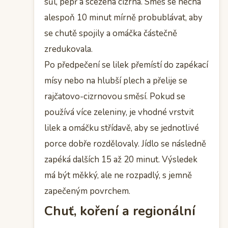
sůl, pepř a scezená cizrna. Směs se nechá
alespoň 10 minut mírně probublávat, aby
se chutě spojily a omáčka částečně
zredukovala.
Po předpečení se lilek přemístí do zapékací
mísy nebo na hlubší plech a přelije se
rajčatovo-cizrnovou směsí. Pokud se
používá více zeleniny, je vhodné vrstvit
lilek a omáčku střídavě, aby se jednotlivé
porce dobře rozdělovaly. Jídlo se následně
zapéká dalších 15 až 20 minut. Výsledek
má být měkký, ale ne rozpadlý, s jemně
zapečeným povrchem.
Chuť, koření a regionální