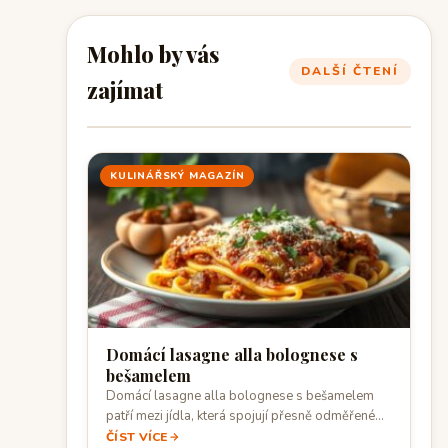
Mohlo by vás
DALŠÍ ČTENÍ
zajímat
KULINÁŘSKÝ MAGAZÍN
Domácí lasagne alla bolognese s
bešamelem
Domácí lasagne alla bolognese s bešamelem
patří mezi jídla, která spojují přesně odměřené
suroviny,…
ČÍST VÍCE