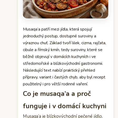
Musaqa’a patří mezi jídla, která spojují
jednoduchý postup, dostupné suroviny a
výraznou chuť. Základ tvoří lilek, cizrna, rajčata,
cibule a římský kmín, tedy suroviny, které se
běžně objevují v domácích kuchyních i ve
středomořské a blízkovýchodní gastronomii.
Následující text nabízí praktický přehled
přípravy, variant i častých chyb, aby byl recept
použitelný i pro větší rodinné vaření.
Co je musaqa’a a proč
funguje i v domácí kuchyni
Musaqa’a je blízkovýchodní pečené jídlo,