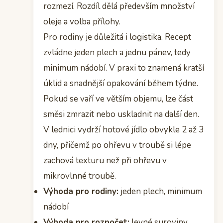
rozmezí. Rozdíl dělá především množství
oleje a volba přílohy.
Pro rodiny je důležitá i logistika. Recept
zvládne jeden plech a jednu pánev, tedy
minimum nádobí. V praxi to znamená kratší
úklid a snadnější opakování během týdne.
Pokud se vaří ve větším objemu, lze část
směsi zmrazit nebo uskladnit na další den.
V lednici vydrží hotové jídlo obvykle 2 až 3
dny, přičemž po ohřevu v troubě si lépe
zachová texturu než při ohřevu v
mikrovlnné troubě.
Výhoda pro rodiny:
jeden plech, minimum
nádobí
Výhoda pro rozpočet:
levné suroviny,