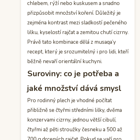
chlebem, rýží nebo kuskusem a snadno
přizpůsobit množství koření. Důležitý je
zejména kontrast mezi sladkostí pečeného
lilku, kyselostí rajčat a zemitou chutí cizrny.
Právě tato kombinace dělá z musaqa’y
recept, který je srozumitelný i pro lidi, kteří
běžně nevaří orientální kuchyni.
Suroviny: co je potřeba a
jaké množství dává smysl
Pro rodinný plech je vhodné počítat
přibližně se čtyřmi středními lilky, dvěma
konzervami cizrny, jednou větší cibulí,
čtyřmi až pěti stroužky česneku a 500 až
700 g drcených rajčat. Pokud se vaří pro