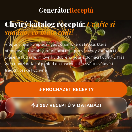
Generátor
Receptů
Chytrý katalog receptů:
Uvařte si
snadno, co máte rádi!
Vítejte v naší komplexní gastronomické databázi, která
představuje rozsáhlý informační uzel pro všechny začínající i
zkušené kuchaře, milovníky dobrého jídla a domácí kuchtíky. Náš
web nabízí detailní pohled do fascinujícího světa světové i
tradiční české kuchyně.
PROCHÁZET RECEPTY
3 197 RECEPTŮ V DATABÁZI