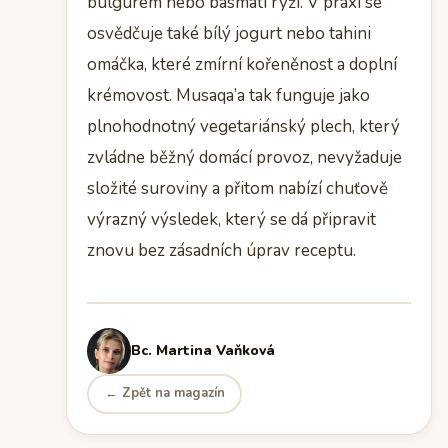
bulgurem nebo basmati rýží. V praxi se
osvědčuje také bílý jogurt nebo tahini
omáčka, které zmírní kořeněnost a doplní
krémovost. Musaqa’a tak funguje jako
plnohodnotný vegetariánský plech, který
zvládne běžný domácí provoz, nevyžaduje
složité suroviny a přitom nabízí chuťově
výrazný výsledek, který se dá připravit
znovu bez zásadních úprav receptu.
Bc. Martina Vaňková
← Zpět na magazín