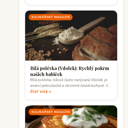
KULINÁŘSKÝ MAGAZÍN
Bílá polévka (Vdolek): Rychlý pokrm
našich babiček
Bílá polévka, lidově často nazývaná Vdolek, je
esencí jednoduché a skromné české kuchyně. V
dobách,…
ČÍST VÍCE
KULINÁŘSKÝ MAGAZÍN