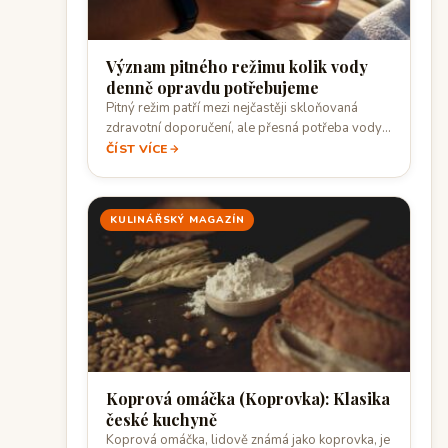
Význam pitného režimu kolik vody
denně opravdu potřebujeme
Pitný režim patří mezi nejčastěji skloňovaná
zdravotní doporučení, ale přesná potřeba vody
se liší…
ČÍST VÍCE
KULINÁŘSKÝ MAGAZÍN
Koprová omáčka (Koprovka): Klasika
české kuchyně
Koprová omáčka, lidově známá jako koprovka, je