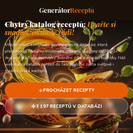
Generátor
Receptů
Chytrý katalog receptů:
Uvařte si
snadno, co máte rádi!
Vítejte v naší komplexní gastronomické databázi, která
představuje rozsáhlý informační uzel pro všechny začínající i
zkušené kuchaře, milovníky dobrého jídla a domácí kuchtíky. Náš
web nabízí detailní pohled do fascinujícího světa světové i
tradiční české kuchyně.
PROCHÁZET RECEPTY
3 197 RECEPTŮ V DATABÁZI