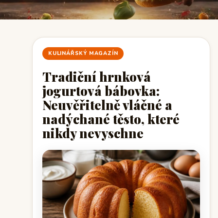
KULINÁŘSKÝ MAGAZÍN
Tradiční hrnková
jogurtová bábovka:
Neuvěřitelně vláčné a
nadýchané těsto, které
nikdy nevyschne