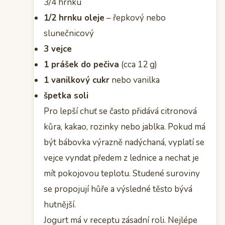
3/4 hrnku
1/2 hrnku oleje
– řepkový nebo
slunečnicový
3 vejce
1 prášek do pečiva
(cca 12 g)
1 vanilkový cukr
nebo vanilka
špetka soli
Pro lepší chuť se často přidává citronová
kůra, kakao, rozinky nebo jablka. Pokud má
být bábovka výrazně nadýchaná, vyplatí se
vejce vyndat předem z lednice a nechat je
mít pokojovou teplotu. Studené suroviny
se propojují hůře a výsledné těsto bývá
hutnější.
Jogurt má v receptu zásadní roli. Nejlépe