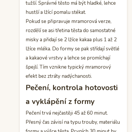
tužší. Správné těsto má být hladké, lehce
hustší a lžící pomalu stékat.
Pokud se připravuje mramorová verze,
rozdělí se asi třetina těsta do samostatné
misky a přidají se 2 lžíce kakaa plus 1 až 2
lžíce mléka. Do formy se pak střídají světlé
a kakaové vrstvy a lehce se promíchají
špejlí. Tím vznikne typický mramorový
efekt bez ztráty nadýchanosti.
Pečení, kontrola hotovosti
a vyklápění z formy
Pečení trvá nejčastěji 45 až 60 minut.
Přesný čas závisí na typu trouby, materiálu
formy a výšce těsta. Prvních 30 minut by