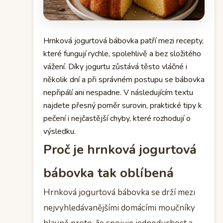
Hrnková jogurtová bábovka patří mezi recepty,
které fungují rychle, spolehlivě a bez složitého
vážení. Díky jogurtu zůstává těsto vláčné i
několik dní a při správném postupu se bábovka
nepřipálí ani nespadne. V následujícím textu
najdete přesný poměr surovin, praktické tipy k
pečení i nejčastější chyby, které rozhodují o
výsledku.
Proč je hrnková jogurtová
bábovka tak oblíbená
Hrnková jogurtová bábovka se drží mezi
nejvyhledávanějšími domácími moučníky