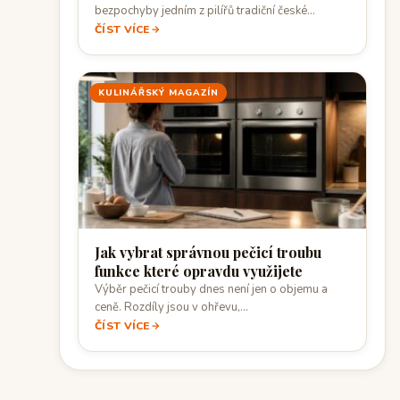
bezpochyby jedním z pilířů tradiční české
kuchyně. Je…
ČÍST VÍCE
KULINÁŘSKÝ MAGAZÍN
Jak vybrat správnou pečicí troubu
funkce které opravdu využijete
Výběr pečicí trouby dnes není jen o objemu a
ceně. Rozdíly jsou v ohřevu,…
ČÍST VÍCE