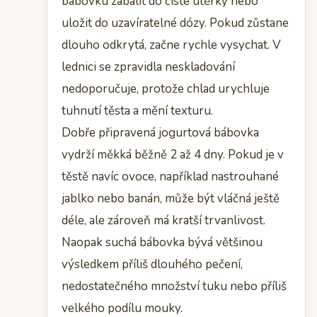
bábovku zabalit do čisté utěrky nebo
uložit do uzavíratelné dózy. Pokud zůstane
dlouho odkrytá, začne rychle vysychat. V
lednici se zpravidla neskladování
nedoporučuje, protože chlad urychluje
tuhnutí těsta a mění texturu.
Dobře připravená jogurtová bábovka
vydrží měkká běžně 2 až 4 dny. Pokud je v
těstě navíc ovoce, například nastrouhané
jablko nebo banán, může být vláčná ještě
déle, ale zároveň má kratší trvanlivost.
Naopak suchá bábovka bývá většinou
výsledkem příliš dlouhého pečení,
nedostatečného množství tuku nebo příliš
velkého podílu mouky.