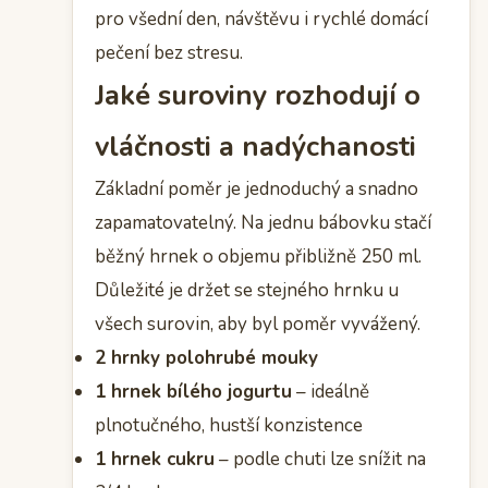
pro všední den, návštěvu i rychlé domácí
pečení bez stresu.
Jaké suroviny rozhodují o
vláčnosti a nadýchanosti
Základní poměr je jednoduchý a snadno
zapamatovatelný. Na jednu bábovku stačí
běžný hrnek o objemu přibližně 250 ml.
Důležité je držet se stejného hrnku u
všech surovin, aby byl poměr vyvážený.
2 hrnky polohrubé mouky
1 hrnek bílého jogurtu
– ideálně
plnotučného, hustší konzistence
1 hrnek cukru
– podle chuti lze snížit na