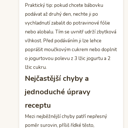
Praktický tip: pokud chcete bábovku
podávat až druhý den, nechte ji po
vychladnutí zabalit do potravinové fólie
nebo alobalu. Tím se uvnitř udrží zbytková
vlhkost. Před podáváním ji lze lehce
poprášit moučkovým cukrem nebo doplnit
o jogurtovou polevu z 3 lžic jogurtu a 2
lžic cukru.
Nejčastější chyby a
jednoduché úpravy
receptu
Mezi nejběžnější chyby patří nepřesný
poměr surovin, příliš řídké těsto,