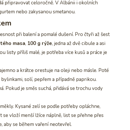
připravovat celoročně. V Albánii i okolních
jogurtem nebo zakysanou smetanou.
okem
esnost při balení a pomalé dušení. Pro čtyři až šest
etého masa
,
100 g rýže
, jedna až dvě cibule a asi
ou listy příliš malé, je potřeba více kusů a práce je
ajemno a krátce orestuje na oleji nebo másle. Poté
bylinkami, solí, pepřem a případně paprikou.
ná. Pokud je směs suchá, přidává se trochu vody
 změkly. Kysané zelí se podle potřeby opláchne,
t se vloží menší lžíce náplně, list se přehne přes
e, aby se během vaření neotevřel.