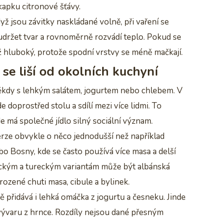
kapku citronové šťávy.
dyž jsou závitky naskládané volně, při vaření se
držet tvar a rovnoměrně rozvádí teplo. Pokud se
než hluboký, protože spodní vrstvy se méně mačkají.
se liší od okolních kuchyní
 někdy s lehkým salátem, jogurtem nebo chlebem. V
 doprostřed stolu a sdílí mezi více lidmi. To
 má společné jídlo silný sociální význam.
erze obvykle o něco jednodušší než například
o Bosny, kde se často používá více masa a delší
ckým a tureckým variantám může být albánská
ozené chuti masa, cibule a bylinek.
přidává i lehká omáčka z jogurtu a česneku. Jinde
 vývaru z hrnce. Rozdíly nejsou dané přesným