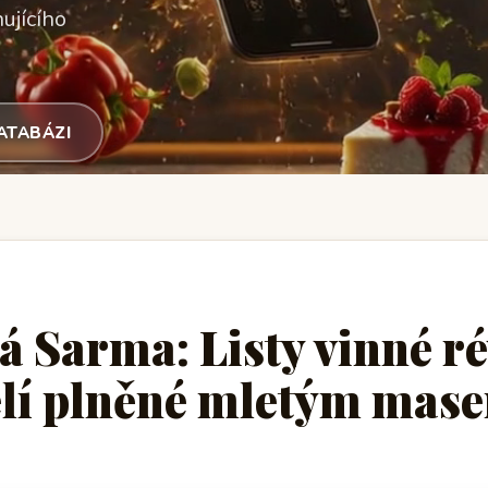
ujícího
DATABÁZI
á Sarma: Listy vinné r
elí plněné mletým mas