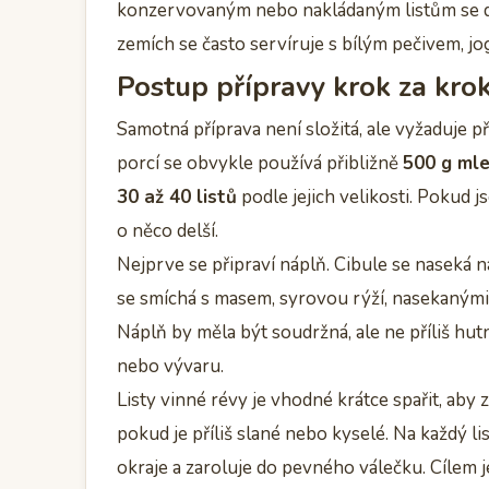
konzervovaným nebo nakládaným listům se dá 
zemích se často servíruje s bílým pečivem, 
Postup přípravy krok za kr
Samotná příprava není složitá, ale vyžaduje př
porcí se obvykle používá přibližně
500 g ml
30 až 40 listů
podle jejich velikosti. Pokud js
o něco delší.
Nejprve se připraví náplň. Cibule se naseká n
se smíchá s masem, syrovou rýží, nasekanými 
Náplň by měla být soudržná, ale ne příliš hut
nebo vývaru.
Listy vinné révy je vhodné krátce spařit, aby
pokud je příliš slané nebo kyselé. Na každý lis
okraje a zaroluje do pevného válečku. Cílem j