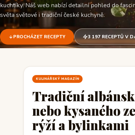
kuchtíky. Náš web nabízí detailní pohled do fascin
světa světové i tradiční české kuchyně.
PROCHÁZET RECEPTY
3 197 RECEPTŮ V 
KULINÁŘSKÝ MAGAZÍN
Tradiční albánsk
nebo kysaného z
rýží a bylinkami