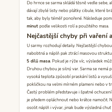
Do hrnce se sarma skládá těsně vedle sebe, a
dávají zbylé listy nebo plátky cibule, které b
tak, aby byly téměř ponořené. Následuje pom
minut
podle velikosti rolí a použitého masa.
Nejčastější chyby při vaření 
U sarmy rozhodují detaily. Nejčastější chybou
nabobtná a náplň pak ztrácí masovou strukt
5 dílů masa
. Pokud je rýže víc, výsledek mů
Druhou chybou je silný var. Sarma se nemá pru
vysoká teplota způsobí praskání listů a vysuš
pokličkou na velmi mírném plameni nebo v tr
Častý problém představuje i špatné ochucení l
je předem opláchnout nebo krátce namočit. Na
osolit náplň i vývar, jinak bude výsledná chuť