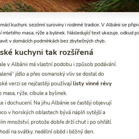
mácí kuchyni, sezónní suroviny i rodinné tradice. V Albánii se připr
sí mletého masa, rýže a bylinek. Následující text ukazuje, odkud 
řipravit v domácích podmínkách bez zbytečných chyb.
nské kuchyni tak rozšířená
le v Albánii má vlastní podobu i způsob podávání.
lené“ jídlo a přes osmanský vliv se dostal do
é verzi se nejčastěji používají
listy vinné révy
 masa, rýže, cibule a bylinek.
 i dochucení. Na jihu Albánie se častěji objevují
ímco v horských oblastech bývá náplň sytější a
ím množství, protože dobře drží chuť i po ohřátí.
 hodí na svátky, nedělní oběd i běžný den.