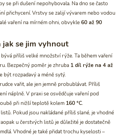
by se při dušení nepohybovala. Na dno se často
rání přichycení. Vrstvy se zalijí vývarem nebo vodou
alé vaření na mírném ohni, obvykle
60 až 90
a jak se jim vyhnout
 bývá příliš velké množství rýže. Ta během vaření
uru. Bezpečný poměr je zhruba
1 díl rýže na 4 až
že být rozpadavý a méně sytý.
dce vařit, ale jen jemně probublávat. Příliš
ení náplně. V praxi se osvědčuje vaření pod
oubě při nižší teplotě kolem
160 °C
.
istů. Pokud jsou nakládané příliš slané, je vhodné
opak u čerstvých listů je důležité je dostatečně
 mdlá. Vhodné je také přidat trochu kyselosti –