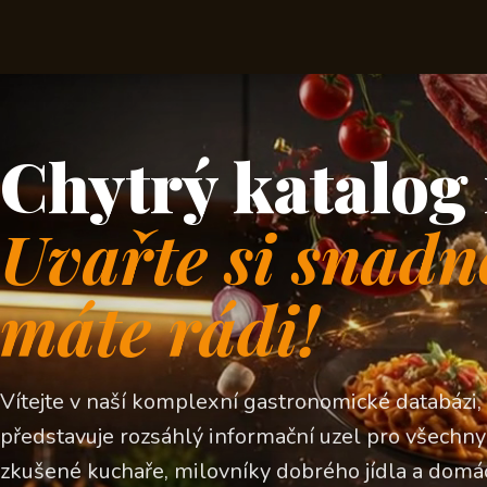
Chytrý katalog 
Uvařte si snadn
máte rádi!
Vítejte v naší komplexní gastronomické databázi,
představuje rozsáhlý informační uzel pro všechny z
zkušené kuchaře, milovníky dobrého jídla a domá