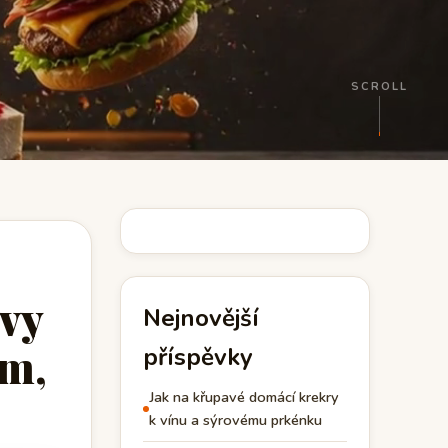
SCROLL
évy
Nejnovější
em,
příspěvky
Jak na křupavé domácí krekry
k vínu a sýrovému prkénku