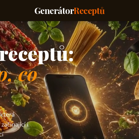
Generátor
Receptů
receptů:
o, co
 která
ačínající i
cí