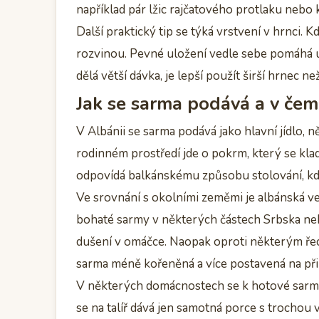
například pár lžic rajčatového protlaku nebo 
Další praktický tip se týká vrstvení v hrnci. K
rozvinou. Pevné uložení vedle sebe pomáhá u
dělá větší dávka, je lepší použít širší hrnec 
Jak se sarma podává a v čem 
V Albánii se sarma podává jako hlavní jídlo,
rodinném prostředí jde o pokrm, který se klade
odpovídá balkánskému způsobu stolování, kde
Ve srovnání s okolními zeměmi je albánská v
bohaté sarmy v některých částech Srbska neb
dušení v omáčce. Naopak oproti některým ře
sarma méně kořeněná a více postavená na přir
V některých domácnostech se k hotové sarmě 
se na talíř dává jen samotná porce s trochou