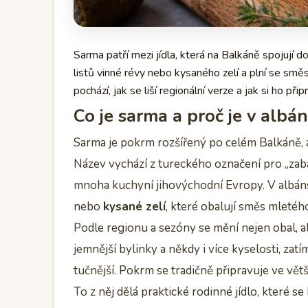
Sarma patří mezi jídla, která na Balkáně spojují do
listů vinné révy nebo kysaného zelí a plní se smě
pochází, jak se liší regionální verze a jak si ho p
Co je sarma a proč je v albá
Sarma je pokrm rozšířený po celém Balkáně, a
Název vychází z tureckého označení pro „zaba
mnoha kuchyní jihovýchodní Evropy. V albánsk
nebo
kysané zelí
, které obalují směs mletého
Podle regionu a sezóny se mění nejen obal, ale
jemnější bylinky a někdy i více kyselosti, zat
tučnější. Pokrm se tradičně připravuje ve větš
To z něj dělá praktické rodinné jídlo, které se