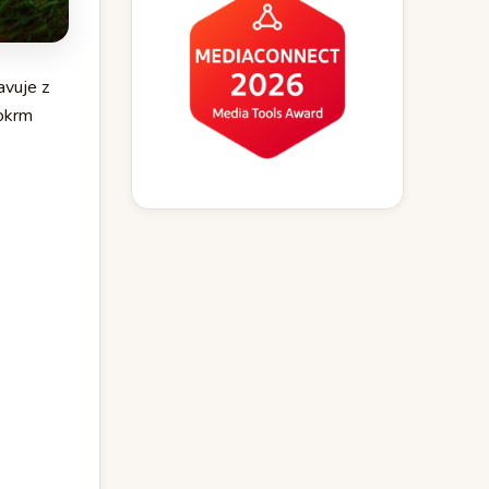
avuje z
pokrm