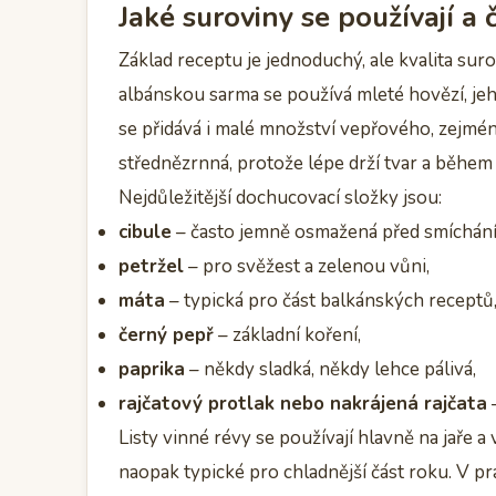
Jaké suroviny se používají a č
Základ receptu je jednoduchý, ale kvalita sur
albánskou sarma se používá mleté hovězí, je
se přidává i malé množství vepřového, zejmén
střednězrnná, protože lépe drží tvar a běhe
Nejdůležitější dochucovací složky jsou:
cibule
– často jemně osmažená před smíchání
petržel
– pro svěžest a zelenou vůni,
máta
– typická pro část balkánských receptů
černý pepř
– základní koření,
paprika
– někdy sladká, někdy lehce pálivá,
rajčatový protlak nebo nakrájená rajčata
–
Listy vinné révy se používají hlavně na jaře a 
naopak typické pro chladnější část roku. V pra