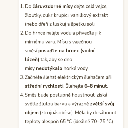
Do
žáruvzdorné mísy
dejte celá vejce,
žloutky, cukr krupici, vanilkový extrakt
(nebo dřeň z lusku) a špetku soli.
Do hrnce nalijte vodu a přiveďte ji k
mírnému varu. Mísu s vaječnou
směsí
posaďte na hrnec (vodní
lázeň)
tak, aby se dno
mísy
nedotýkalo
horké vody.
Začněte šlehat elektrickým šlehačem
při
střední rychlosti
. Šlehejte
6–8 minut
.
Směs bude postupně houstnout, získá
světle žlutou barvu a výrazně
zvětší svůj
objem
(ztrojnásobí se). Měla by dosáhnout
teploty alespoň 65 °C (ideálně 70−75 °C)