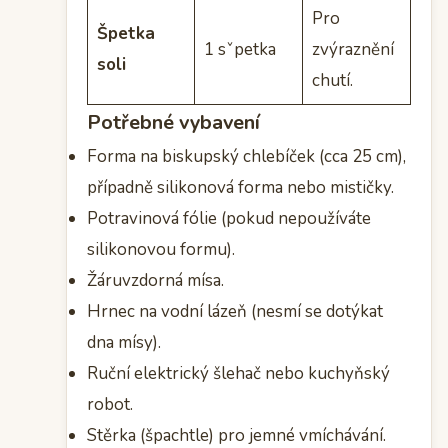
Pro
Špetka
1 sˇpetka
zvýraznění
soli
chutí.
Potřebné vybavení
Forma na biskupský chlebíček (cca 25 cm),
případně silikonová forma nebo mističky.
Potravinová fólie (pokud nepoužíváte
silikonovou formu).
Žáruvzdorná mísa.
Hrnec na vodní lázeň (nesmí se dotýkat
dna mísy).
Ruční elektrický šlehač nebo kuchyňský
robot.
Stěrka (špachtle) pro jemné vmíchávání.