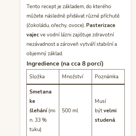
Tento recept je základem, do kterého
můžete následně přidávat různé příchutě
(čokoládu, ořechy, ovoce).
Pasterizace
vajec
ve vodní lázni zajišťuje zdravotní
nezávadnost a zároveň vytváří stabilní a
objemný základ.
Ingredience (na cca 8 porcí)
Složka
Množství
Poznámka
Smetana
ke
Musí
šlehání
(mi
500 ml
být
velmi
n. 33 %
studená
.
tuku)