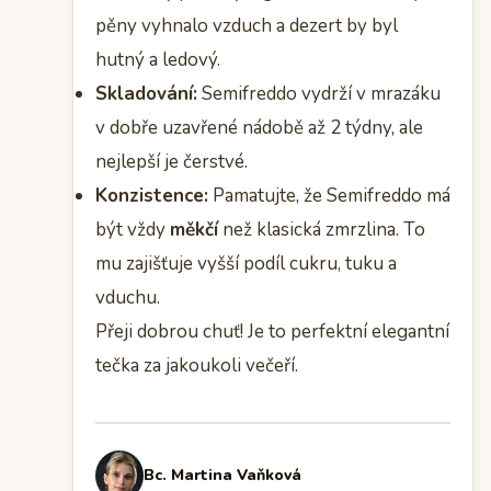
pěny vyhnalo vzduch a dezert by byl
hutný a ledový.
Skladování:
Semifreddo vydrží v mrazáku
v dobře uzavřené nádobě až 2 týdny, ale
nejlepší je čerstvé.
Konzistence:
Pamatujte, že Semifreddo má
být vždy
měkčí
než klasická zmrzlina. To
mu zajišťuje vyšší podíl cukru, tuku a
vduchu.
Přeji dobrou chuť! Je to perfektní elegantní
tečka za jakoukoli večeří.
Bc. Martina Vaňková