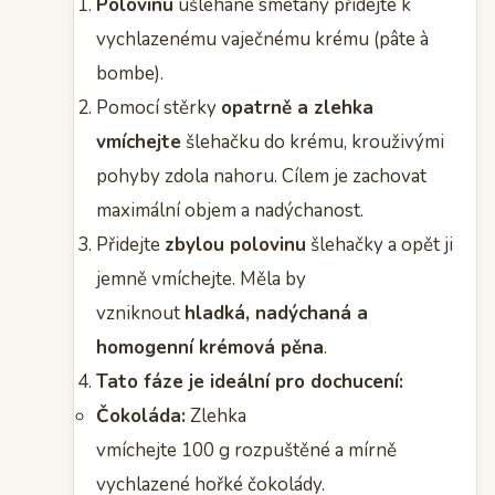
Polovinu
ušlehané smetany přidejte k
vychlazenému vaječnému krému (pâte à
bombe).
Pomocí stěrky
opatrně a zlehka
vmíchejte
šlehačku do krému, krouživými
pohyby zdola nahoru. Cílem je zachovat
maximální objem a nadýchanost.
Přidejte
zbylou polovinu
šlehačky a opět ji
jemně vmíchejte. Měla by
vzniknout
hladká, nadýchaná a
homogenní krémová pěna
.
Tato fáze je ideální pro dochucení:
Čokoláda:
Zlehka
vmíchejte 100 g rozpuštěné a mírně
vychlazené hořké čokolády.