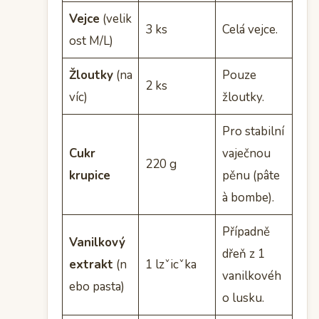
Vejce
(velik
3 ks
Celá vejce.
ost M/L)
Žloutky
(na
Pouze
2 ks
víc)
žloutky.
Pro stabilní
Cukr
vaječnou
220 g
krupice
pěnu (pâte
à bombe).
Případně
Vanilkový
dřeň z 1
extrakt
(n
1 lzˇicˇka
vanilkovéh
ebo pasta)
o lusku.