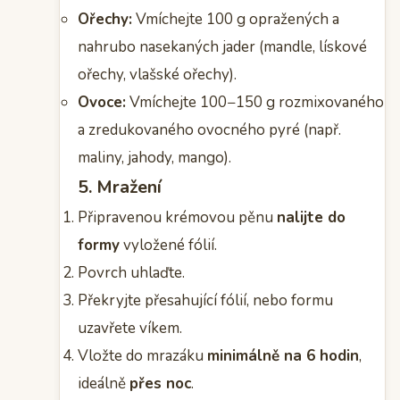
Ořechy:
Vmíchejte 100 g opražených a
nahrubo nasekaných jader (mandle, lískové
ořechy, vlašské ořechy).
Ovoce:
Vmíchejte 100−150 g rozmixovaného
a zredukovaného ovocného pyré (např.
maliny, jahody, mango).
5. Mražení
Připravenou krémovou pěnu
nalijte do
formy
vyložené fólií.
Povrch uhlaďte.
Překryjte přesahující fólií, nebo formu
uzavřete víkem.
Vložte do mrazáku
minimálně na 6 hodin
,
ideálně
přes noc
.