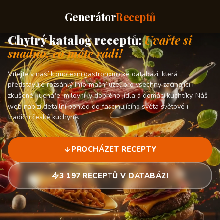
Generátor
Receptů
Chytrý katalog receptů:
Uvařte si
snadno, co máte rádi!
Vítejte v naší komplexní gastronomické databázi, která
představuje rozsáhlý informační uzel pro všechny začínající i
zkušené kuchaře, milovníky dobrého jídla a domácí kuchtíky. Náš
web nabízí detailní pohled do fascinujícího světa světové i
tradiční české kuchyně.
PROCHÁZET RECEPTY
3 197 RECEPTŮ V DATABÁZI