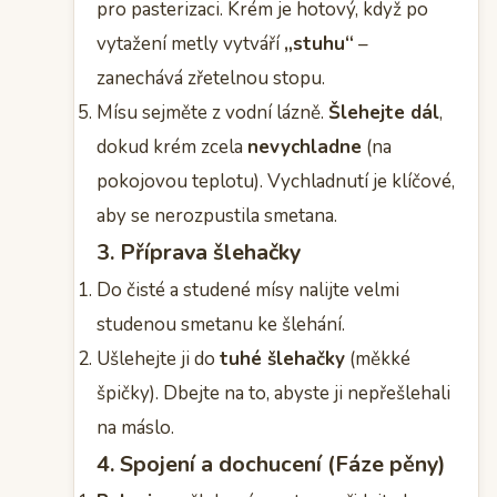
pro pasterizaci. Krém je hotový, když po
vytažení metly vytváří
„stuhu“
–
zanechává zřetelnou stopu.
Mísu sejměte z vodní lázně.
Šlehejte dál
,
dokud krém zcela
nevychladne
(na
pokojovou teplotu). Vychladnutí je klíčové,
aby se nerozpustila smetana.
3. Příprava šlehačky
Do čisté a studené mísy nalijte velmi
studenou smetanu ke šlehání.
Ušlehejte ji do
tuhé šlehačky
(měkké
špičky). Dbejte na to, abyste ji nepřešlehali
na máslo.
4. Spojení a dochucení (Fáze pěny)