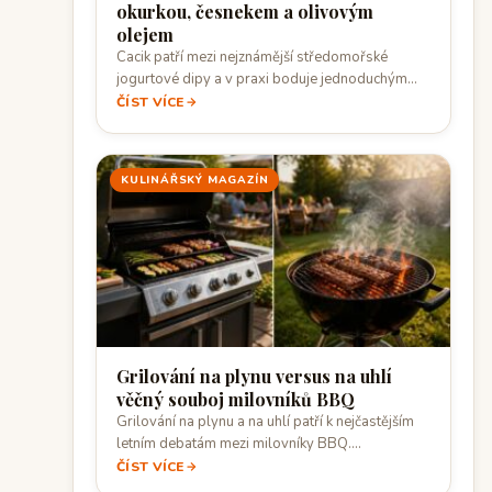
okurkou, česnekem a olivovým
olejem
Cacik patří mezi nejznámější středomořské
jogurtové dipy a v praxi boduje jednoduchým
složením i…
ČÍST VÍCE
KULINÁŘSKÝ MAGAZÍN
Grilování na plynu versus na uhlí
věčný souboj milovníků BBQ
Grilování na plynu a na uhlí patří k nejčastějším
letním debatám mezi milovníky BBQ.…
ČÍST VÍCE