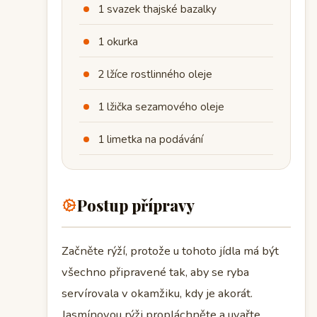
1 svazek thajské bazalky
1 okurka
2 lžíce rostlinného oleje
1 lžička sezamového oleje
1 limetka na podávání
Postup přípravy
Začněte rýží, protože u tohoto jídla má být
všechno připravené tak, aby se ryba
servírovala v okamžiku, kdy je akorát.
Jasmínovou rýži propláchněte a uvařte