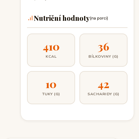
Nutriční hodnoty
(na porci)
410
36
KCAL
BÍLKOVINY (G)
10
42
TUKY (G)
SACHARIDY (G)