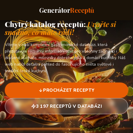
Generátor
Receptů
Chytrý katalog receptů:
Uvařte si
snadno, co máte rádi!
Vítejte v naší komplexní gastronomické databázi, která
představuje rozsáhlý informační uzel pro všechny začínající i
zkušené kuchaře, milovníky dobrého jídla a domácí kuchtíky. Náš
web nabízí detailní pohled do fascinujícího světa světové i
tradiční české kuchyně.
PROCHÁZET RECEPTY
3 197 RECEPTŮ V DATABÁZI