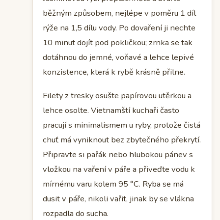
běžným způsobem, nejlépe v poměru 1 díl
rýže na 1,5 dílu vody. Po dovaření ji nechte
10 minut dojít pod pokličkou; zrnka se tak
dotáhnou do jemné, voňavé a lehce lepivé
konzistence, která k rybě krásně přilne.
Filety z tresky osušte papírovou utěrkou a
lehce osolte. Vietnamští kuchaři často
pracují s minimalismem u ryby, protože čistá
chuť má vyniknout bez zbytečného překrytí.
Připravte si pařák nebo hlubokou pánev s
vložkou na vaření v páře a přiveďte vodu k
mírnému varu kolem 95 °C. Ryba se má
dusit v páře, nikoli vařit, jinak by se vlákna
rozpadla do sucha.