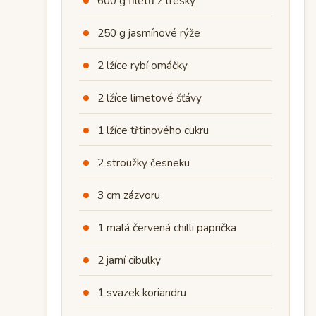
600 g filetů z tresky
250 g jasmínové rýže
2 lžíce rybí omáčky
2 lžíce limetové šťávy
1 lžíce třtinového cukru
2 stroužky česneku
3 cm zázvoru
1 malá červená chilli paprička
2 jarní cibulky
1 svazek koriandru