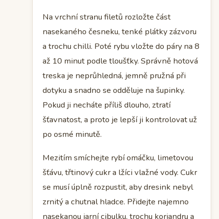
Na vrchní stranu filetů rozložte část
nasekaného česneku, tenké plátky zázvoru
a trochu chilli. Poté rybu vložte do páry na 8
až 10 minut podle tloušťky. Správně hotová
treska je neprůhledná, jemně pružná při
dotyku a snadno se odděluje na šupinky.
Pokud ji necháte příliš dlouho, ztratí
šťavnatost, a proto je lepší ji kontrolovat už
po osmé minutě.
Mezitím smíchejte rybí omáčku, limetovou
šťávu, třtinový cukr a lžíci vlažné vody. Cukr
se musí úplně rozpustit, aby dresink nebyl
zrnitý a chutnal hladce. Přidejte najemno
nasekanou jarní cibulku, trochu koriandru a