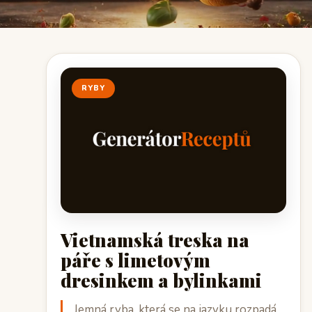
RYBY
Vietnamská treska na
páře s limetovým
dresinkem a bylinkami
Jemná ryba, která se na jazyku rozpadá