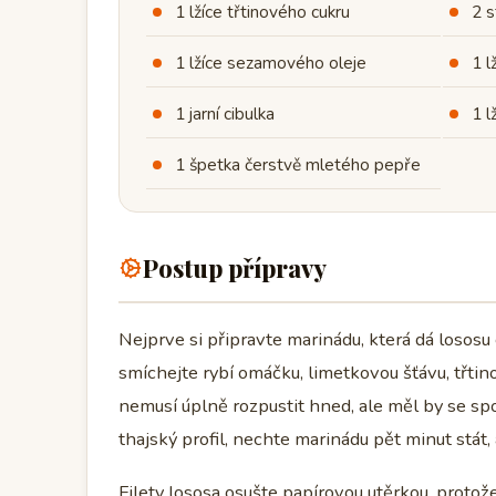
1 lžíce třtinového cukru
2 s
1 lžíce sezamového oleje
1 l
1 jarní cibulka
1 l
1 špetka čerstvě mletého pepře
Postup přípravy
Nejprve si připravte marinádu, která dá lososu
smíchejte rybí omáčku, limetkovou šťávu, třtin
nemusí úplně rozpustit hned, ale měl by se spoj
thajský profil, nechte marinádu pět minut stát,
Filety lososa osušte papírovou utěrkou, protož