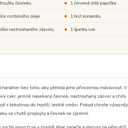
troužky česneku
1 červená chilli paprička
žíce rostlinného oleje
1 hrst koriandru
žička nastrouhaného zázvoru
1 špetka soli
 charakter bez toho, aby přebila jeho přirozenou máslovost. V
ový cukr, jemně nasekaný česnek, nastrouhaný zázvor a chilli.
it s tekutinou do hustší, lesklé směsi. Pokud chcete výrazněj
 aby se chutě propojily a česnek se zjemnil.
e suchý povrch se v troubě lépe zapeče a glazura na něm drží