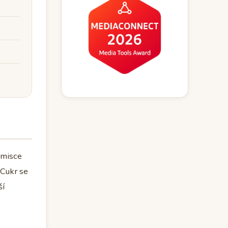
 misce
 Cukr se
ší