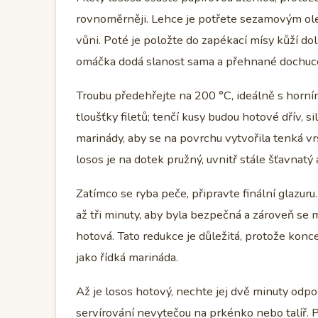
rovnoměrněji. Lehce je potřete sezamovým olej
vůni. Poté je položte do zapékací mísy kůží do
omáčka dodá slanost sama a přehnané dochucen
Troubu předehřejte na 200 °C, ideálně s horn
tloušťky filetů; tenčí kusy budou hotové dřív, si
marinády, aby se na povrchu vytvořila tenká v
losos je na dotek pružný, uvnitř stále šťavnatý 
Zatímco se ryba peče, připravte finální glazuru
až tři minuty, aby byla bezpečná a zároveň se m
hotová. Tato redukce je důležitá, protože konc
jako řídká marináda.
Až je losos hotový, nechte jej dvě minuty odpo
servírování nevytečou na prkénko nebo talíř. Po