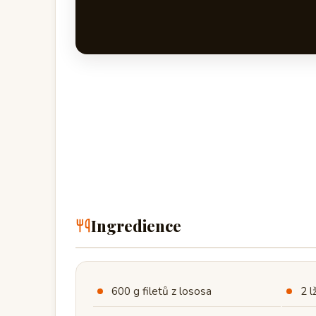
Ingredience
600 g filetů z lososa
2 l