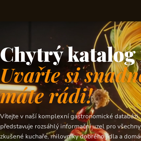
Chytrý katalog 
Uvařte si snadn
máte rádi!
Vítejte v naší komplexní gastronomické databázi,
představuje rozsáhlý informační uzel pro všechny z
zkušené kuchaře, milovníky dobrého jídla a domá