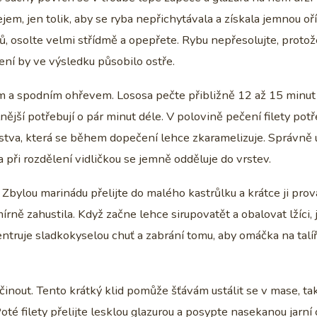
em, jen tolik, aby se ryba nepřichytávala a získala jemnou oř
lů, osolte velmi střídmě a opepřete. Rybu nepřesolujte, protož
í by ve výsledku působilo ostře.
ím a spodním ohřevem. Lososa pečte přibližně 12 až 15 minut
lnější potřebují o pár minut déle. V polovině pečení filety potř
rstva, která se během dopečení lehce zkaramelizuje. Správně
a při rozdělení vidličkou se jemně odděluje do vrstev.
. Zbylou marinádu přelijte do malého kastrůlku a krátce ji pro
írně zahustila. Když začne lehce sirupovatět a obalovat lžíci, 
entruje sladkokyselou chuť a zabrání tomu, aby omáčka na talíř
činout. Tento krátký klid pomůže šťávám ustálit se v mase, ta
té filety přelijte lesklou glazurou a posypte nasekanou jarní