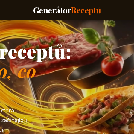
Generátor
Receptů
receptů:
o, co
 která
ačínající i
cí