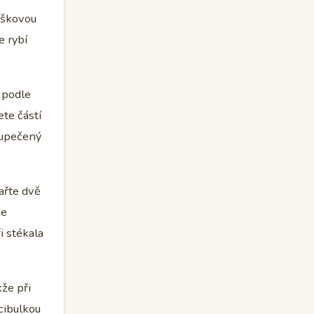
íškovou
e rybí
 podle
ete částí
 upečený
vařte dvě
je
i stékala
kže při
 cibulkou