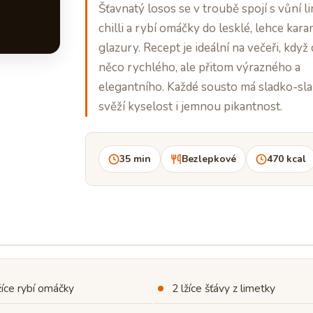
Šťavnatý losos se v troubě spojí s vůní l
chilli a rybí omáčky do lesklé, lehce kar
glazury. Recept je ideální na večeři, když
něco rychlého, ale přitom výrazného a
elegantního. Každé sousto má sladko-sla
svěží kyselost i jemnou pikantnost.
35 min
Bezlepkové
470 kcal
žíce rybí omáčky
2 lžíce šťávy z limetky