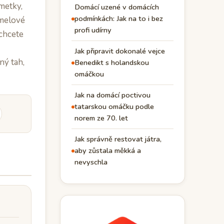
imetky,
Domácí uzené v domácích
podmínkách: Jak na to i bez
amelové
profi udírny
 chcete
Jak připravit dokonalé vejce
ný tah,
Benedikt s holandskou
omáčkou
Jak na domácí poctivou
tatarskou omáčku podle
norem ze 70. let
Jak správně restovat játra,
aby zůstala měkká a
nevyschla