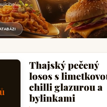
ujícího
DATABÁZI
Thajský pečený
losos s limetkov
chilli glazurou a
bylinkami