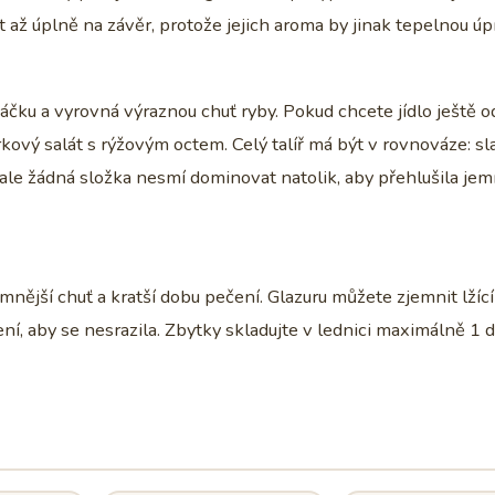
t až úplně na závěr, protože jejich aroma by jinak tepelnou ú
čku a vyrovná výraznou chuť ryby. Pokud chcete jídlo ještě od
kový salát s rýžovým octem. Celý talíř má být v rovnováze: sl
ně, ale žádná složka nesmí dominovat natolik, aby přehlušila je
nější chuť a kratší dobu pečení. Glazuru můžete zjemnit lžící
ení, aby se nesrazila. Zbytky skladujte v lednici maximálně 1 