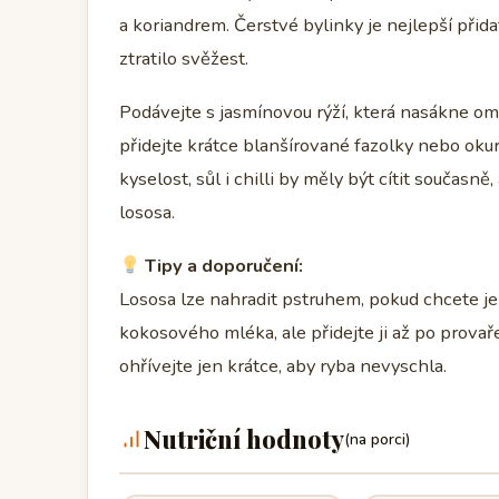
a koriandrem. Čerstvé bylinky je nejlepší přida
ztratilo svěžest.
Podávejte s jasmínovou rýží, která nasákne omá
přidejte krátce blanšírované fazolky nebo okur
kyselost, sůl i chilli by měly být cítit součas
lososa.
Tipy a doporučení:
Lososa lze nahradit pstruhem, pokud chcete jem
kokosového mléka, ale přidejte ji až po provař
ohřívejte jen krátce, aby ryba nevyschla.
Nutriční hodnoty
(na porci)