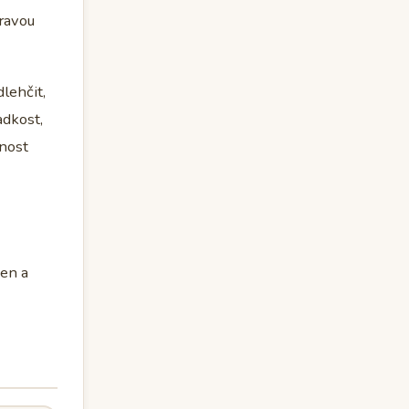
pravou
lehčit,
adkost,
mnost
den a