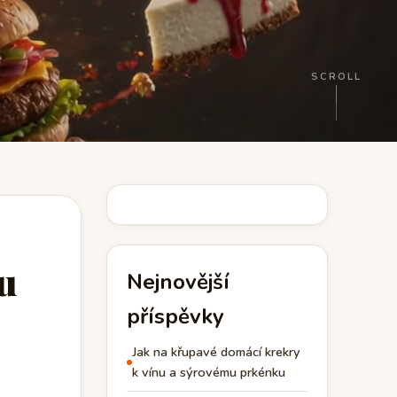
SCROLL
ou
Nejnovější
příspěvky
Jak na křupavé domácí krekry
k vínu a sýrovému prkénku