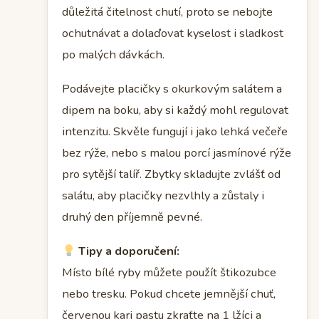
důležitá čitelnost chutí, proto se nebojte
ochutnávat a dolaďovat kyselost i sladkost
po malých dávkách.
Podávejte placičky s okurkovým salátem a
dipem na boku, aby si každý mohl regulovat
intenzitu. Skvěle fungují i jako lehká večeře
bez rýže, nebo s malou porcí jasmínové rýže
pro sytější talíř. Zbytky skladujte zvlášť od
salátu, aby placičky nezvlhly a zůstaly i
druhý den příjemně pevné.
Tipy a doporučení:
Místo bílé ryby můžete použít štikozubce
nebo tresku. Pokud chcete jemnější chuť,
červenou kari pastu zkraťte na 1 lžíci a