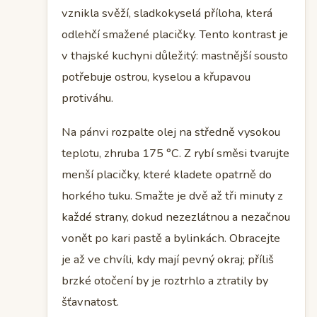
vznikla svěží, sladkokyselá příloha, která
odlehčí smažené placičky. Tento kontrast je
v thajské kuchyni důležitý: mastnější sousto
potřebuje ostrou, kyselou a křupavou
protiváhu.
Na pánvi rozpalte olej na středně vysokou
teplotu, zhruba 175 °C. Z rybí směsi tvarujte
menší placičky, které kladete opatrně do
horkého tuku. Smažte je dvě až tři minuty z
každé strany, dokud nezezlátnou a nezačnou
vonět po kari pastě a bylinkách. Obracejte
je až ve chvíli, kdy mají pevný okraj; příliš
brzké otočení by je roztrhlo a ztratily by
šťavnatost.