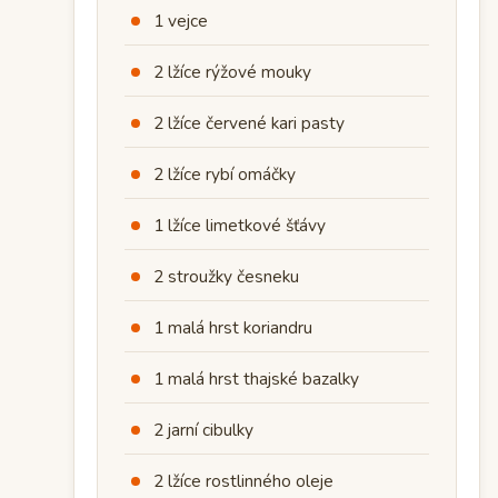
1 vejce
2 lžíce rýžové mouky
2 lžíce červené kari pasty
2 lžíce rybí omáčky
1 lžíce limetkové šťávy
2 stroužky česneku
1 malá hrst koriandru
1 malá hrst thajské bazalky
2 jarní cibulky
2 lžíce rostlinného oleje