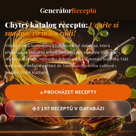
Generátor
Receptů
Chytrý katalog receptů:
Uvařte si
snadno, co máte rádi!
Vítejte v naší komplexní gastronomické databázi, která
představuje rozsáhlý informační uzel pro všechny začínající i
zkušené kuchaře, milovníky dobrého jídla a domácí kuchtíky. Náš
web nabízí detailní pohled do fascinujícího světa světové i
tradiční české kuchyně.
PROCHÁZET RECEPTY
3 197 RECEPTŮ V DATABÁZI