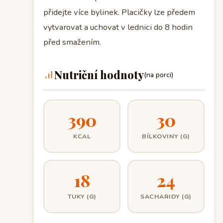
přidejte více bylinek. Placičky lze předem
vytvarovat a uchovat v lednici do 8 hodin
před smažením.
Nutriční hodnoty
(na porci)
390
30
KCAL
BÍLKOVINY (G)
18
24
TUKY (G)
SACHARIDY (G)