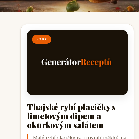
RYBY
Thajské rybí placičky s
limetovým dipem a
okurkovým salátem
Malé rybí placičky jsou uvnitř měkké, na