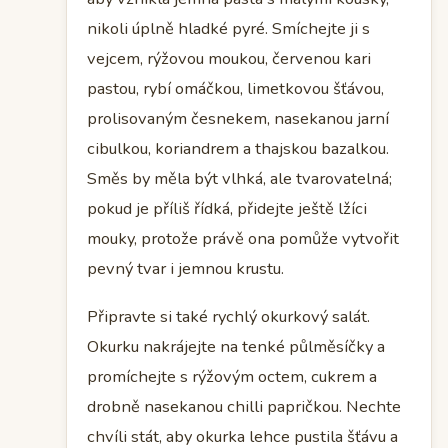
nikoli úplně hladké pyré. Smíchejte ji s
vejcem, rýžovou moukou, červenou kari
pastou, rybí omáčkou, limetkovou šťávou,
prolisovaným česnekem, nasekanou jarní
cibulkou, koriandrem a thajskou bazalkou.
Směs by měla být vlhká, ale tvarovatelná;
pokud je příliš řídká, přidejte ještě lžíci
mouky, protože právě ona pomůže vytvořit
pevný tvar i jemnou krustu.
Připravte si také rychlý okurkový salát.
Okurku nakrájejte na tenké půlměsíčky a
promíchejte s rýžovým octem, cukrem a
drobně nasekanou chilli papričkou. Nechte
chvíli stát, aby okurka lehce pustila šťávu a