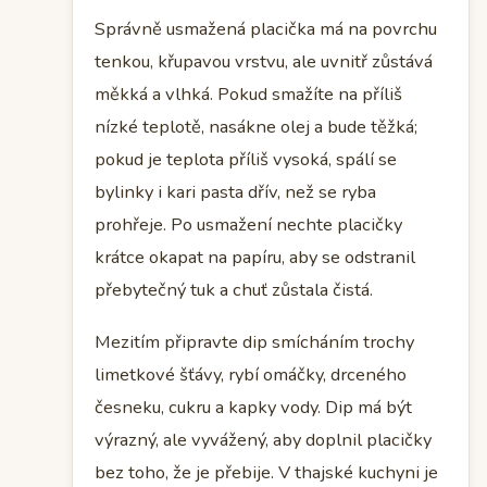
Správně usmažená placička má na povrchu
tenkou, křupavou vrstvu, ale uvnitř zůstává
měkká a vlhká. Pokud smažíte na příliš
nízké teplotě, nasákne olej a bude těžká;
pokud je teplota příliš vysoká, spálí se
bylinky i kari pasta dřív, než se ryba
prohřeje. Po usmažení nechte placičky
krátce okapat na papíru, aby se odstranil
přebytečný tuk a chuť zůstala čistá.
Mezitím připravte dip smícháním trochy
limetkové šťávy, rybí omáčky, drceného
česneku, cukru a kapky vody. Dip má být
výrazný, ale vyvážený, aby doplnil placičky
bez toho, že je přebije. V thajské kuchyni je