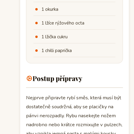
1 okurka
1 lžíce rýžového octa
1 lžička cukru
1 chilli paprička
Postup přípravy
Nejprve připravte rybí směs, která musí být
dostatečně soudržná, aby se placičky na
pánvi nerozpadly. Rybu nasekejte nožem
nadrobno nebo krátce rozmixujte v pulzech,
aby vznikla jemná pasta s malými kousky,