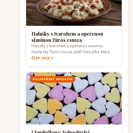
Halušky s tvarohem a opečenou
slaninou Túrós csusza
Halušky s tvarohem a opečenou slaninou,
maďarsky Túrós csusza, patří mezi jídla, která
stojí…
ČÍST VÍCE
KULINÁŘSKÝ MAGAZÍN
Ciambellone: Jednoduchá