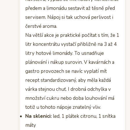
předem a limonádu sestavit až těsně před
servisem. Nápoj si tak uchová perlivost i
čerstvé aroma.
Na větší akce je praktické počítat s tím, že 1
litr koncentrátu vystačí přibližně na 3 až 4
litry hotové limonády. To usnadňuje
plánování i nákup surovin. V kavárnách a
gastro provozech se navíc vyplatí mít
recept standardizovaný, aby měla každá
várka stejnou chuť. I drobná odchylka v
množství cukru nebo doba louhování má
totiž u tohoto nápoje znatelný vliv.
Na sklenici:
led, 1 plátek citronu, 1 snítka
máty