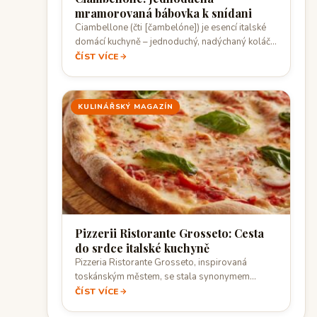
mramorovaná bábovka k snídani
Ciambellone (čti [čambelóne]) je esencí italské
domácí kuchyně – jednoduchý, nadýchaný koláč
ve tvaru…
ČÍST VÍCE
KULINÁŘSKÝ MAGAZÍN
Pizzerii Ristorante Grosseto: Cesta
do srdce italské kuchyně
Pizzeria Ristorante Grosseto, inspirovaná
toskánským městem, se stala synonymem
pro autentickou italskou kuchyni v České
ČÍST VÍCE
republice.…