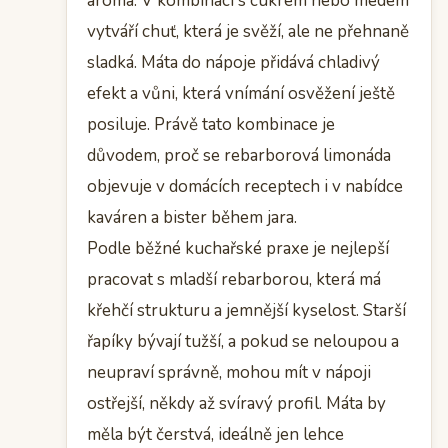
aroma. V kombinaci s cukrem nebo medem
vytváří chuť, která je svěží, ale ne přehnaně
sladká. Máta do nápoje přidává chladivý
efekt a vůni, která vnímání osvěžení ještě
posiluje. Právě tato kombinace je
důvodem, proč se rebarborová limonáda
objevuje v domácích receptech i v nabídce
kaváren a bister během jara.
Podle běžné kuchařské praxe je nejlepší
pracovat s mladší rebarborou, která má
křehčí strukturu a jemnější kyselost. Starší
řapíky bývají tužší, a pokud se neloupou a
neupraví správně, mohou mít v nápoji
ostřejší, někdy až svíravý profil. Máta by
měla být čerstvá, ideálně jen lehce