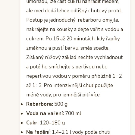
limonádu, lze část cukru nahradit medem,
ale med dodá lehce odlišný chuťový profil.
Postup je jednoduchý: rebarboru omyjte,
nakrájejte na kousky a dejte vařit s vodou a
cukrem. Po 15 až 20 minutách, kdy řapíky
změknou a pustí barvu, směs sceďte.
Získaný růžový základ nechte vychladnout
a poté ho smíchejte s perlivou nebo
neperlivou vodou v poměru přibližně 1 : 2
až 1 : 3. Pro intenzivnější chuť použijte
méně vody, pro jemnější pití více.
Rebarbora:
500 g
Voda na vaření:
700 ml
Cukr:
120–180 g
Na ředění:
1,4–2,1 l vody podle chuti