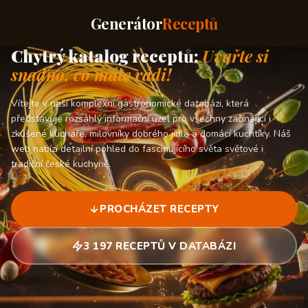
Generátor
Receptů
Chytrý katalog receptů:
Uvařte si
snadno, co máte rádi!
Vítejte v naší komplexní gastronomické databázi, která
představuje rozsáhlý informační uzel pro všechny začínající i
zkušené kuchaře, milovníky dobrého jídla a domácí kuchtíky. Náš
web nabízí detailní pohled do fascinujícího světa světové i
tradiční české kuchyně.
PROCHÁZET RECEPTY
3 197 RECEPTŮ V DATABÁZI