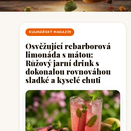
KULINÁŘSKÝ MAGAZÍN
Osvěžující rebarborová
limonáda s mátou:
Růžový jarní drink s
dokonalou rovnováhou
sladké a kyselé chuti