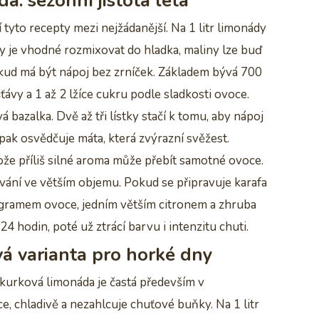
: sezónní jistota léta
í tyto recepty mezi nejžádanější. Na 1 litr limonády
y je vhodné rozmixovat do hladka, maliny lze buď
okud má být nápoj bez zrníček. Základem bývá 700
šťávy a 1 až 2 lžíce cukru podle sladkosti ovoce.
 bazalka. Dvě až tři lístky stačí k tomu, aby nápoj
pak osvědčuje máta, která zvýrazní svěžest.
ože příliš silné aroma může přebít samotné ovoce.
vání ve větším objemu. Pokud se připravuje karafa
ilogramem ovoce, jedním větším citronem a zhruba
 24 hodin, poté už ztrácí barvu i intenzitu chuti.
á varianta pro horké dny
Okurková limonáda je častá především v
e, chladivě a nezahlcuje chuťové buňky. Na 1 litr