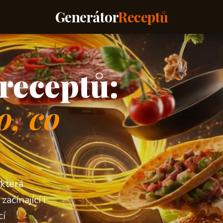
Generátor
Receptů
receptů:
o, co
 která
ačínající i
cí