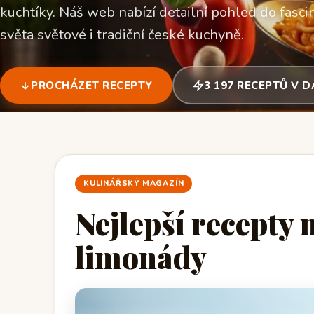
kuchtíky. Náš web nabízí detailní pohled do fascin
světa světové i tradiční české kuchyně.
PROCHÁZET RECEPTY
3 197 RECEPTŮ V 
KULINÁŘSKÝ MAGAZÍN
Nejlepší recepty 
limonády