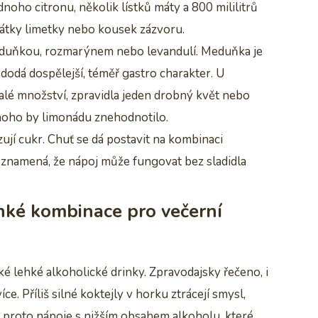
dnoho citronu, několik lístků máty a 800 mililitrů
plátky limetky nebo kousek zázvoru.
eduňkou, rozmarýnem nebo levandulí. Meduňka je
dodá dospělejší, téměř gastro charakter. U
malé množství, zpravidla jeden drobný květ nebo
mnoho by limonádu znehodnotilo.
zují cukr. Chuť se dá postavit na kombinaci
to znamená, že nápoj může fungovat bez sladidla
ehké kombinace pro večerní
ké lehké alkoholické drinky. Zpravodajsky řečeno, i
ce. Příliš silné koktejly v horku ztrácejí smysl,
 proto nápoje s nižším obsahem alkoholu, které