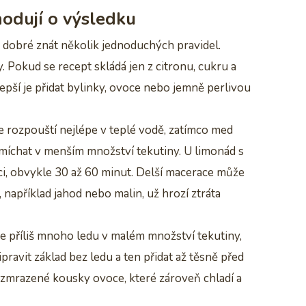
hodují o výsledku
 dobré znát několik jednoduchých pravidel.
. Pokud se recept skládá jen z citronu, cukru a
epší je přidat bylinky, ovoce nebo jemně perlivou
e rozpouští nejlépe v teplé vodě, zatímco med
zmíchat v menším množství tekutiny. U limonád s
ici, obvykle 30 až 60 minut. Delší macerace může
 například jahod nebo malin, už hrozí ztráta
je příliš mnoho ledu v malém množství tekutiny,
pravit základ bez ledu a ten přidat až těsně před
i zmrazené kousky ovoce, které zároveň chladí a