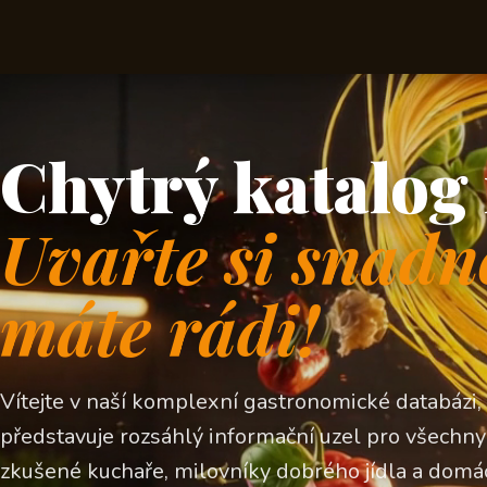
Chytrý katalog 
Uvařte si snadn
máte rádi!
Vítejte v naší komplexní gastronomické databázi,
představuje rozsáhlý informační uzel pro všechny z
zkušené kuchaře, milovníky dobrého jídla a domá