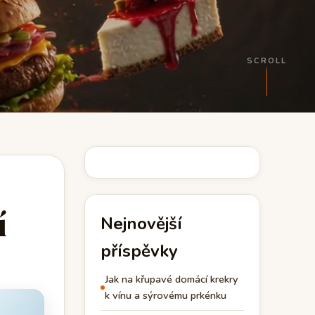
SCROLL
í
Nejnovější
příspěvky
Jak na křupavé domácí krekry
k vínu a sýrovému prkénku