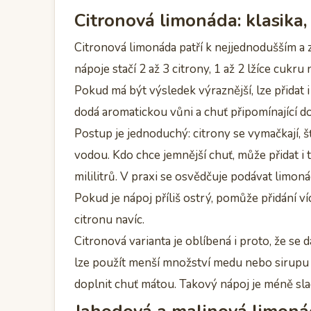
Citronová limonáda: klasika,
Citronová limonáda patří k nejjednodušším a 
nápoje stačí 2 až 3 citrony, 1 až 2 lžíce cukr
Pokud má být výsledek výraznější, lze přidat i
dodá aromatickou vůni a chuť připomínající do
Postup je jednoduchý: citrony se vymačkají, š
vodou. Kdo chce jemnější chuť, může přidat 
mililitrů. V praxi se osvědčuje podávat limon
Pokud je nápoj příliš ostrý, pomůže přidání v
citronu navíc.
Citronová varianta je oblíbená i proto, že se 
lze použít menší množství medu nebo sirupu z
doplnit chuť mátou. Takový nápoj je méně sladk