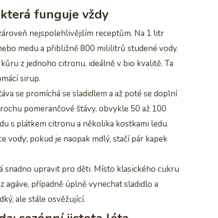
 která funguje vždy
zároveň nejspolehlivějším receptům. Na 1 litr
u nebo medu a přibližně 800 mililitrů studené vody.
 kůru z jednoho citronu, ideálně v bio kvalitě. Ta
mácí sirup.
ťáva se promíchá se sladidlem a až poté se doplní
i trochu pomerančové šťávy, obvykle 50 až 100
ádu s plátkem citronu a několika kostkami ledu.
íce vody; pokud je naopak mdlý, stačí pár kapek
dá snadno upravit pro děti. Místo klasického cukru
 agáve, případně úplně vynechat sladidlo a
ý, ale stále osvěžující.