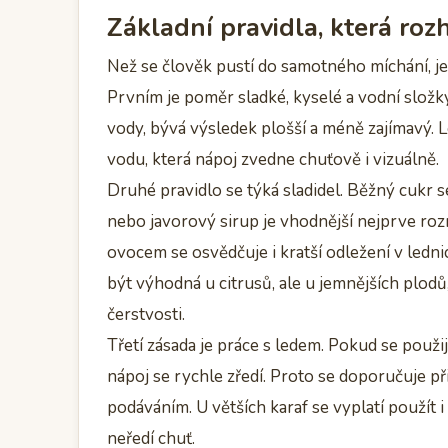
Základní pravidla, která roz
Než se člověk pustí do samotného míchání, je
Prvním je poměr sladké, kyselé a vodní složky
vody, bývá výsledek plošší a méně zajímavý. L
vodu, která nápoj zvedne chuťově i vizuálně.
Druhé pravidlo se týká sladidel. Běžný cukr s
nebo javorový sirup je vhodnější nejprve ro
ovocem se osvědčuje i kratší odležení v ledn
být výhodná u citrusů, ale u jemnějších plodů,
čerstvosti.
Třetí zásada je práce s ledem. Pokud se použi
nápoj se rychle zředí. Proto se doporučuje při
podáváním. U větších karaf se vyplatí použít 
neředí chuť.