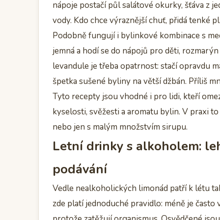
nápoje postačí půl salátové okurky, šťáva z je
vody. Kdo chce výraznější chuť, přidá tenké 
Podobně fungují i bylinkové kombinace s m
jemná a hodí se do nápojů pro děti, rozmarýn 
levandule je třeba opatrnost: stačí opravdu 
špetka sušené byliny na větší džbán. Příliš 
Tyto recepty jsou vhodné i pro lidi, kteří ome
kyselosti, svěžesti a aromatu bylin. V praxi 
nebo jen s malým množstvím sirupu.
Letní drinky s alkoholem: l
podávání
Vedle nealkoholických limonád patří k létu ta
zde platí jednoduché pravidlo: méně je často ví
protože zatěžují organismus. Osvědčené jsou