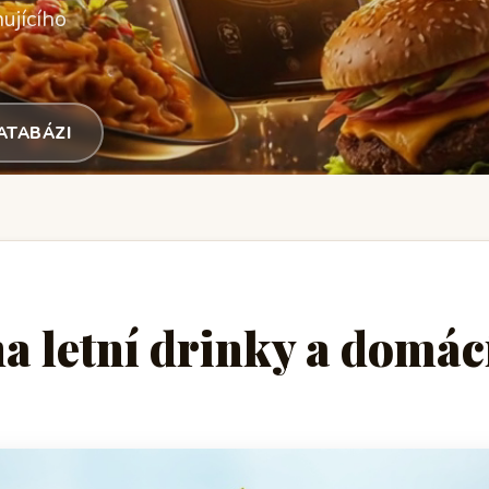
ujícího
DATABÁZI
na letní drinky a domác