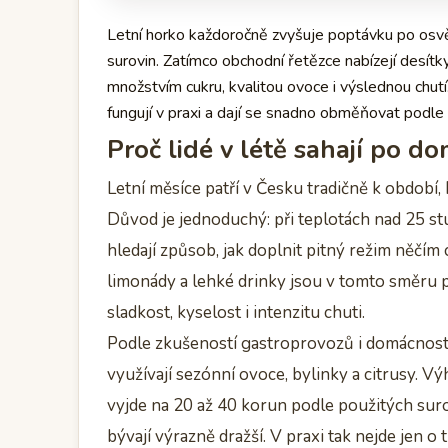
Letní horko každoročně zvyšuje poptávku po osvěžuj
surovin. Zatímco obchodní řetězce nabízejí desítk
množstvím cukru, kvalitou ovoce i výslednou chutí
fungují v praxi a dají se snadno obměňovat podle
Proč lidé v létě sahají po 
Letní měsíce patří v Česku tradičně k období
Důvod je jednoduchý: při teplotách nad 25 stup
hledají způsob, jak doplnit pitný režim něčí
limonády a lehké drinky jsou v tomto směru p
sladkost, kyselost i intenzitu chuti.
Podle zkušeností gastroprovozů i domácností 
využívají sezónní ovoce, bylinky a citrusy. Vý
vyjde na 20 až 40 korun podle použitých suro
bývají výrazně dražší. V praxi tak nejde jen o