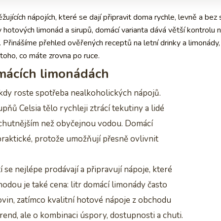
ících nápojích, které se dají připravit doma rychle, levně a bez 
y hotových limonád a sirupů, domácí varianta dává větší kontrolu 
. Přinášíme přehled ověřených receptů na letní drinky a limonády,
 toho, co máte zrovna po ruce.
domácích limonádách
, kdy roste spotřeba nealkoholických nápojů.
ňů Celsia tělo rychleji ztrácí tekutiny a lidé
m chutnějším než obyčejnou vodou. Domácí
raktické, protože umožňují přesně ovlivnit
se nejlépe prodávají a připravují nápoje, které
hodou je také cena: litr domácí limonády často
vin, zatímco kvalitní hotové nápoje z obchodu
 trend, ale o kombinaci úspory, dostupnosti a chuti.