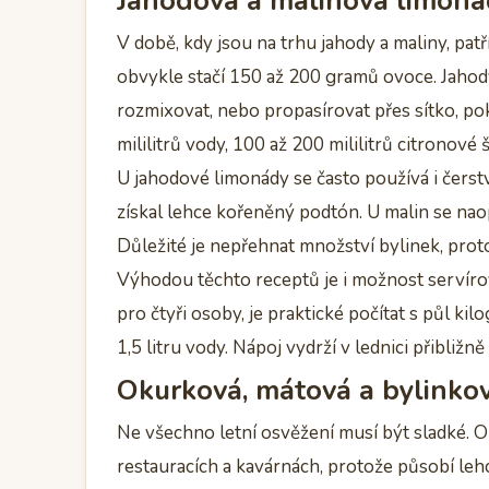
Jahodová a malinová limonáda
V době, kdy jsou na trhu jahody a maliny, patř
obvykle stačí 150 až 200 gramů ovoce. Jahod
rozmixovat, nebo propasírovat přes sítko, p
mililitrů vody, 100 až 200 mililitrů citronové 
U jahodové limonády se často používá i čerstvá
získal lehce kořeněný podtón. U malin se nao
Důležité je nepřehnat množství bylinek, prot
Výhodou těchto receptů je i možnost servíro
pro čtyři osoby, je praktické počítat s půl k
1,5 litru vody. Nápoj vydrží v lednici přibližně
Okurková, mátová a bylinkov
Ne všechno letní osvěžení musí být sladké. 
restauracích a kavárnách, protože působí lehc