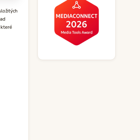
složitých
nad
 které