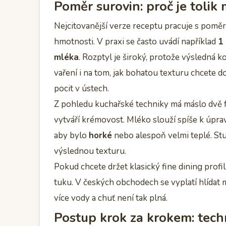
Poměr surovin: proč je tolik
Nejcitovanější verze receptu pracuje s pomě
hmotnosti. V praxi se často uvádí například
1
mléka
. Rozptyl je široký, protože výsledná 
vaření i na tom, jak bohatou texturu chcete d
pocit v ústech.
Z pohledu kuchařské techniky má máslo dvě f
vytváří krémovost. Mléko slouží spíše k úprav
aby bylo
horké
nebo alespoň velmi teplé. Stu
výslednou texturu.
Pokud chcete držet klasický fine dining profi
tuku. V českých obchodech se vyplatí hlídat 
více vody a chuť není tak plná.
Postup krok za krokem: tech