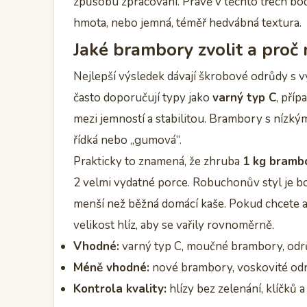
způsobu zpracování. Právě v těchto třech bod
hmota, nebo jemná, téměř hedvábná textura.
Jaké brambory zvolit a proč 
Nejlepší výsledek dávají škrobové odrůdy s
často doporučují typy jako
varný typ C
, pří
mezi jemností a stabilitou. Brambory s nízký
řídká nebo „gumová“.
Prakticky to znamená, že zhruba
1 kg bramb
2 velmi vydatné porce. Robuchonův styl je b
menší než běžná domácí kaše. Pokud chcete a
velikost hlíz, aby se vařily rovnoměrně.
Vhodné:
varný typ C, moučné brambory, odrů
Méně vhodné:
nové brambory, voskovité od
Kontrola kvality:
hlízy bez zelenání, klíčků 