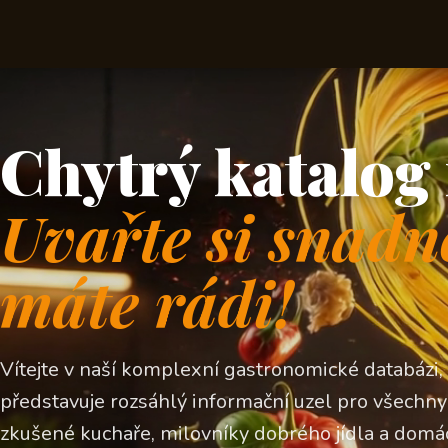
Chytrý katalog 
Uvařte si snadn
máte rádi!
Vítejte v naší komplexní gastronomické databázi,
představuje rozsáhlý informační uzel pro všechny z
zkušené kuchaře, milovníky dobrého jídla a domá