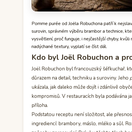
Pomme purée od Joëla Robuchona patří k nejslav
surovin, správném výběru brambor a technice, kter
vysvětlení, proč funguje, i nejčastější chyby, k
nadýchané textury, vyplatí se číst dál.
Kdo byl Joël Robuchon a pro
Joël Robuchon byl francouzský šéfkuchař, kte
důrazem na detail, techniku a suroviny. Jeho
ukázala, jak daleko může dojít i zdánlivě ob
kompromisů. V restauracích byla podávána jak
příloha.
Podstatou receptu není složitost, ale přes
ingrediencí: brambory, máslo, mléko a sůl. Ro