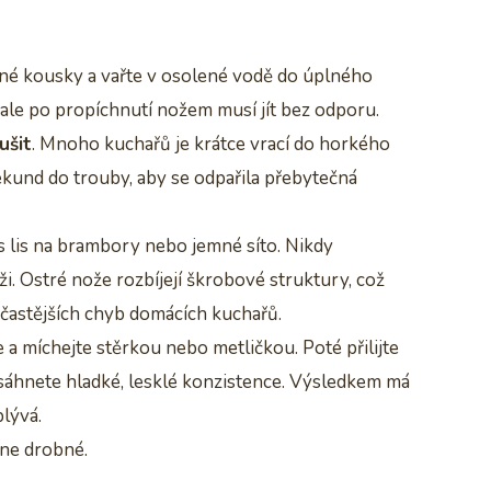
né kousky a vařte v osolené vodě do úplného
 ale po propíchnutí nožem musí jít bez odporu.
ušit
. Mnoho kuchařů je krátce vrací do horkého
ekund do trouby, aby se odpařila přebytečná
es lis na brambory nebo jemné síto. Nikdy
i. Ostré nože rozbíjejí škrobové struktury, což
nejčastějších chyb domácích kuchařů.
 a míchejte stěrkou nebo metličkou. Poté přilijte
áhnete hladké, lesklé konzistence. Výsledkem má
plývá.
 ne drobné.