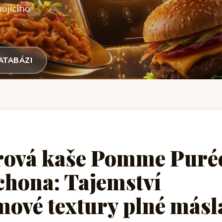
ujícího
DATABÁZI
rová kaše Pomme Puré
chona: Tajemství
mové textury plné másl