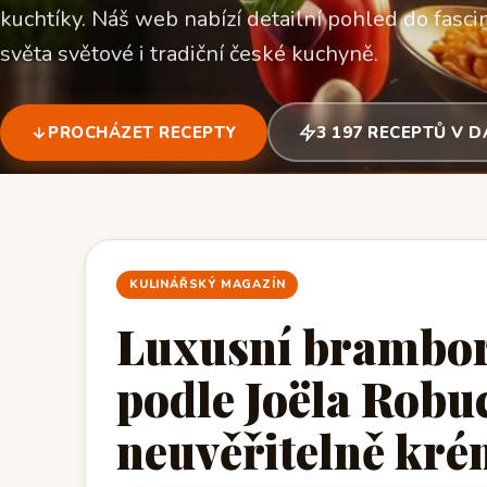
kuchtíky. Náš web nabízí detailní pohled do fascin
světa světové i tradiční české kuchyně.
PROCHÁZET RECEPTY
3 197 RECEPTŮ V 
KULINÁŘSKÝ MAGAZÍN
Luxusní brambo
podle Joëla Robu
neuvěřitelně kré