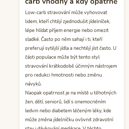
carb vhodný a kdy opatrně
Low-carb stravování může vyhovovat
lidem, kteří chtějí zjednodušit jídelníček,
lépe hlídat příjem energie nebo omezit
sladké. Často po něm sahají i ti, kteří
preferují sytější jídla a nechtějí jíst často. U
části populace může být tento styl
stravování krátkodobě účinným nástrojem
pro redukci hmotnosti nebo změnu
návyků.
Naopak opatrnost je na místě u těhotných
žen, dětí, seniorů, lidí s onemocněním
ledvin nebo diabetem léčeným léky, kde
může změna jídelníčku ovlivnit zdravotní
stav i dávkování medikace. V těchto