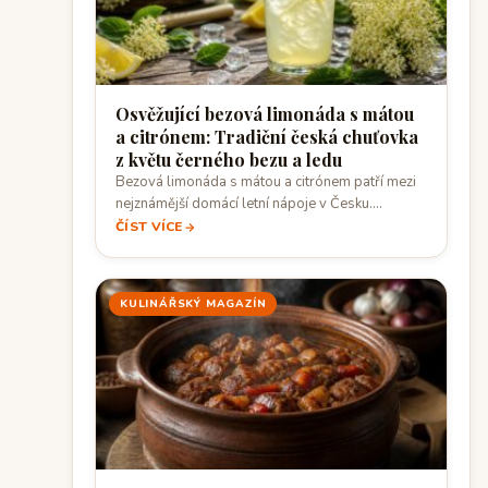
Osvěžující bezová limonáda s mátou
a citrónem: Tradiční česká chuťovka
z květu černého bezu a ledu
Bezová limonáda s mátou a citrónem patří mezi
nejznámější domácí letní nápoje v Česku.…
ČÍST VÍCE
KULINÁŘSKÝ MAGAZÍN