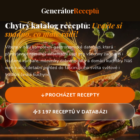
Generátor
Receptů
Chytrý katalog receptů:
Uvařte si
snadno, co máte rádi!
Vítejte v naší komplexní gastronomické databázi, která
představuje rozsáhlý informační uzel pro všechny začínající i
zkušené kuchaře, milovníky dobrého jídla a domácí kuchtíky. Náš
web nabízí detailní pohled do fascinujícího světa světové i
tradiční české kuchyně.
PROCHÁZET RECEPTY
3 197 RECEPTŮ V DATABÁZI