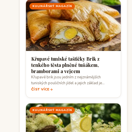
KULINÁŘSKÝ MAGAZÍN
Křupavé tuniské taštičky Brik z
tenkého těsta plněné tuňákem,
bramborami a vejcem
Křupavé brik jsou jedním z nejznámějších
tuniských pouličních jídel a jejich základ je
překvapivě…
ČÍST VÍCE
KULINÁŘSKÝ MAGAZÍN