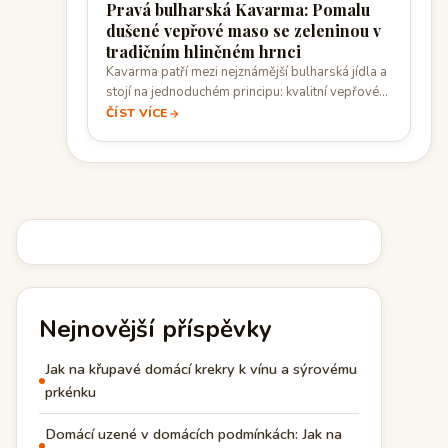
Pravá bulharská Kavarma: Pomalu
dušené vepřové maso se zeleninou v
tradičním hliněném hrnci
Kavarma patří mezi nejznámější bulharská jídla a
stojí na jednoduchém principu: kvalitní vepřové
maso,…
ČÍST VÍCE
Nejnovější příspěvky
Jak na křupavé domácí krekry k vínu a sýrovému
prkénku
Domácí uzené v domácích podmínkách: Jak na