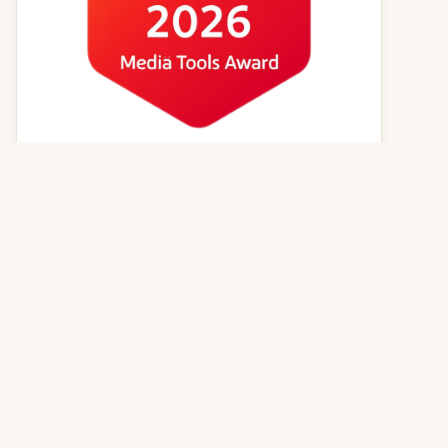
Kvízy online
Zvířecí jména
Psí magazín
Kočičí magazín
Kontakt
© 2026
GenerátorReceptů.cz
| Powered by
PureLog s.r.o.
,
všechna práva vyhrazena | Vytvořeno z lásky k dobrému jídlu