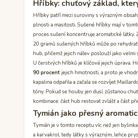
Hříbky: chuťový základ, kter
Hříbky patří mezi suroviny s výrazným obsah
plnosti a masitosti. Sušené hříbky mají v tomt
proces sušení koncentruje aromatické látky. Z
20 gramů sušených hříbků může po rehydrata
hub, přičemž jejich nálev poslouží jako velmi 
U čerstvých hříbků je klíčová jejich úprava.
90 procent
jejich hmotnosti, a proto je vhodn
kapalina odpařila a začala se rozvíjet Maillar
tóny. Pokud se houby jen dusí, zůstanou chuťo
kombinace: část hub restovat zvlášť a část při
Tymián jako přesný aromati
Tymián je v tomto receptu víc než jen bylink
a karvakrol, tedy látky s výrazným, lehce pry