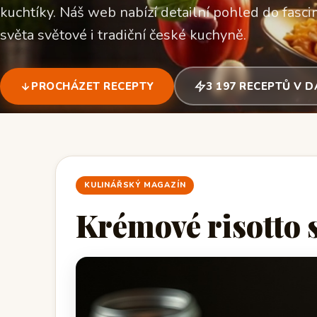
kuchtíky. Náš web nabízí detailní pohled do fascin
světa světové i tradiční české kuchyně.
PROCHÁZET RECEPTY
3 197 RECEPTŮ V 
KULINÁŘSKÝ MAGAZÍN
Krémové risotto 