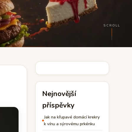
SCROLL
Nejnovější
příspěvky
Jak na křupavé domácí krekry
k vínu a sýrovému prkénku