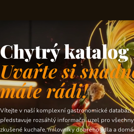
Chytrý katalog 
Uvařte si snadn
máte rádi!
Vítejte v naší komplexní gastronomické databázi,
představuje rozsáhlý informační uzel pro všechny z
zkušené kuchaře, milovníky dobrého jídla a domá