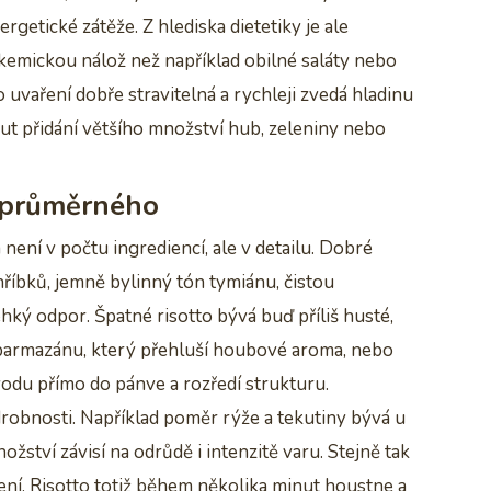
etické zátěže. Z hlediska dietetiky je ale
ykemickou nálož než například obilné saláty nebo
o uvaření dobře stravitelná a rychleji zvedá hladinu
ut přidání většího množství hub, zeleniny nebo
d průměrného
ní v počtu ingrediencí, ale v detailu. Dobré
říbků, jemně bylinný tón tymiánu, čistou
ehký odpor. Špatné risotto bývá buď příliš husté,
 parmazánu, který přehluší houbové aroma, nebo
odu přímo do pánve a rozředí strukturu.
 drobnosti. Například poměr rýže a tekutiny bývá u
nožství závisí na odrůdě i intenzitě varu. Stejně tak
ní. Risotto totiž během několika minut houstne a