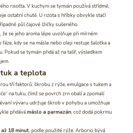
ého risotta. V kuchyni se tymián používá střídmě,
e ostatní chutě. U rizota s hříbky obvykle stačí
řípadně půl čajové lžičky sušeného.
, že se jeho aroma lépe uvolňuje při mírném
o fáze, kdy se na másle nebo oleji restuje šalotka a
. Pokud se tymián přidá až na talíř, výsledkem
jem.
 tuk a teplota
ou tří faktorů: škrobu z rýže, emulgace s tukem a
če“ na tuku, čímž se povrch zrn obalí a zpomalí
ilévaní vývaru udržuje škrob v pohybu a umožňuje
ykle přidává
máslo a parmazán
, což dodá pokrmu
 až 18 minut
, podle použité rýže. Arborio bývá