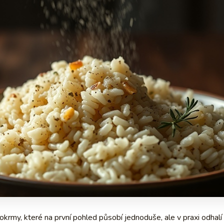
krmy, které na první pohled působí jednoduše, ale v praxi odhalí 