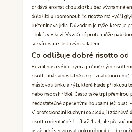
přidává aromatickou složku bez významné energ
důležité připomenout, že risotto má vyšší gl
luštěninová jídla. Důvodem je rýže, která je p
glukózy v krvi. Vyvážení proto může nabídno
servírování s listovým salátem.
Co odlišuje dobré risotto o
Rozdíl mezi výborným a průměrným risottem ne
risotto má samostatně rozpoznatelnou chuť h
máslovou linku a rýži, která klade při skusu l
nebo naopak řídké. Často také trpí přemírou
nedostatečně opečenými houbami, jež pustí v
V profesionální kuchyni se sledují i zdánlivé
risotta orientačně
1 : 3 až 1 : 4
, ale přesné m
je zásadní servírovat pokrm ihned po dokonče