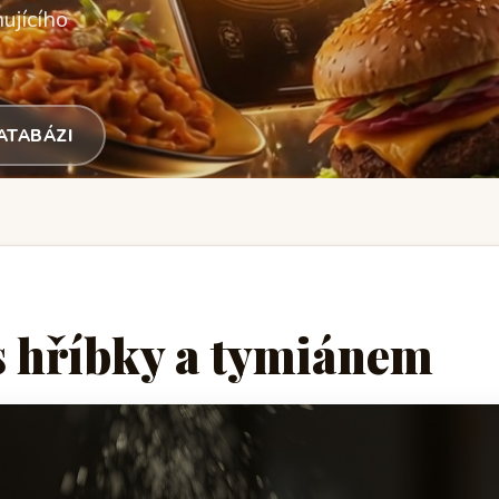
ujícího
DATABÁZI
s hříbky a tymiánem