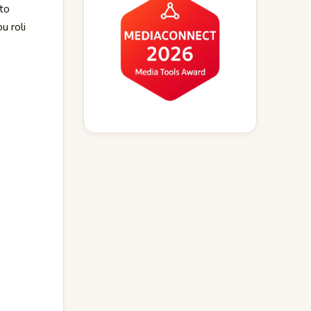
yto
u roli