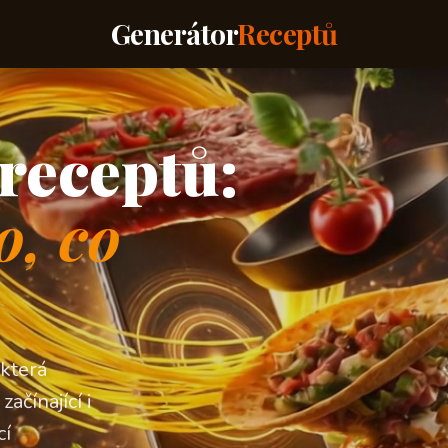
Generátor
Receptů
receptů:
o, co
 která
ačínající i
cí