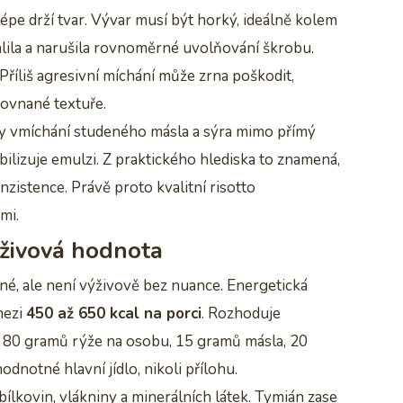
 lépe drží tvar. Vývar musí být horký, ideálně kolem
lila a narušila rovnoměrné uvolňování škrobu.
 Příliš agresivní míchání může zrna poškodit,
ovnané textuře.
dy vmíchání studeného másla a sýra mimo přímý
abilizuje emulzi. Z praktického hlediska to znamená,
zistence. Právě proto kvalitní risotto
mi.
výživová hodnota
né, ale není výživově bez nuance. Energetická
mezi
450 až 650 kcal na porci
. Rozhoduje
je 80 gramů rýže na osobu, 15 gramů másla, 20
notné hlavní jídlo, nikoli přílohu.
bílkovin, vlákniny a minerálních látek. Tymián zase