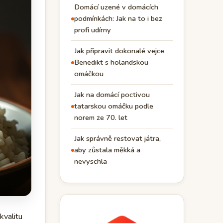
Domácí uzené v domácích
podmínkách: Jak na to i bez
profi udírny
Jak připravit dokonalé vejce
Benedikt s holandskou
omáčkou
Jak na domácí poctivou
tatarskou omáčku podle
norem ze 70. let
Jak správně restovat játra,
aby zůstala měkká a
nevyschla
kvalitu