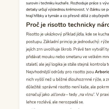
surovin i techniku kuchaře. Rozhoduje práce s vý
detaily určují výslednou krémovost. V článku se p
hrají hříbky a tymián a co přesně dělá z obyčejné
Proč je risotto technicky nár
Risotto je ukázkový příklad jídla, kde se kuch
postupu. Základní princip je jednoduchý: rýž
jejích zrn uvolňuje škrob. Právě ten vytváří
přidávat mouku nebo smetanu ve velkém množs
staletí, ale její logika je stále stejná: kontrol
Nejvhodnější odrůdy pro risotto jsou
Arbori
nich vyšší než u běžné dlouhozrnné rýže, a zr
důležité: správné risotto není kaše, ale pokr
označují jako
all’onda
– tedy „na vlnu“. V praxi
lehce rozlévá, ale nerozpadá se.