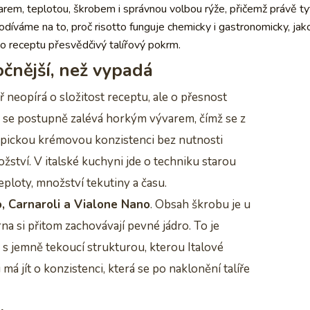
varem, teplotou, škrobem i správnou volbou rýže, přičemž právě t
odíváme na to, proč risotto funguje chemicky i gastronomicky, jako
ho receptu přesvědčivý talířový pokrm.
očnější, než vypadá
ař neopírá o složitost receptu, ale o přesnost
e se postupně zalévá horkým vývarem, čímž se z
 typickou krémovou konzistenci bez nutnosti
tví. V italské kuchyni jde o techniku starou
a teploty, množství tekutiny a času.
o, Carnaroli a Vialone Nano
. Obsah škrobu je u
na si přitom zachovávají pevné jádro. To je
m s jemně tekoucí strukturou, kterou Italové
 má jít o konzistenci, která se po naklonění talíře