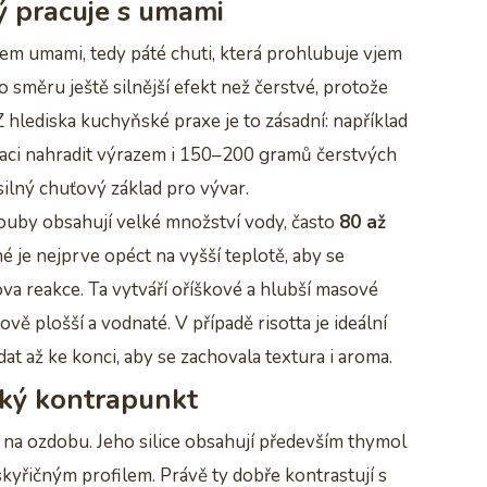
ý pracuje s umami
em umami, tedy páté chuti, která prohlubuje vjem
o směru ještě silnější efekt než čerstvé, protože
 hlediska kuchyňské praxe je to zásadní: například
ci nahradit výrazem i 150–200 gramů čerstvých
silný chuťový základ pro vývar.
 Houby obsahují velké množství vody, často
80 až
é je nejprve opéct na vyšší teplotě, aby se
dova reakce. Ta vytváří oříškové a hlubší masové
vě plošší a vodnaté. V případě risotta je ideální
dat až ke konci, aby se zachovala textura i aroma.
cký kontrapunkt
a na ozdobu. Jeho silice obsahují především thymol
skyřičným profilem. Právě ty dobře kontrastují s