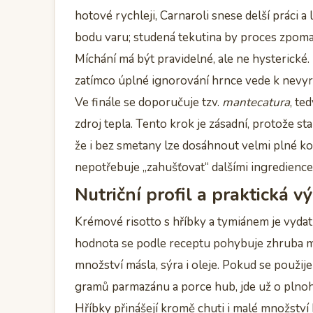
hotové rychleji, Carnaroli snese delší práci a
bodu varu; studená tekutina by proces zpoma
Míchání má být pravidelné, ale ne hysterické.
zatímco úplné ignorování hrnce vede k nevyr
Ve finále se doporučuje tzv.
mantecatura
, te
zdroj tepla. Tento krok je zásadní, protože st
že i bez smetany lze dosáhnout velmi plné kon
nepotřebuje „zahušťovat“ dalšími ingredience
Nutriční profil a praktická 
Krémové risotto s hříbky a tymiánem je vydat
hodnota se podle receptu pohybuje zhruba 
množství másla, sýra i oleje. Pokud se použi
gramů parmazánu a porce hub, jde už o plnohod
Hříbky přinášejí kromě chuti i malé množství 