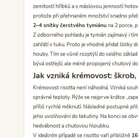
zemitostí hříbků a s máslovou jemností hotov
protože při přehnaném množství snadno přebij
2–4 snítky čerstvého tymiánu
na 2 porce, p
Z odborného pohledu je tymián zajímavý i tím
zahřátí v tuku. Proto je vhodné přidat lístky d
houby. Tím se vůně rozptýlí do celého základu
bývá ostřejší, ale méně propojený chuťový do
Jak vzniká krémovost: škrob,
Krémovost risotta není náhodná. Vzniká souhr
správné teploty. Rýže se nejprve krátce „zape
příliš rychlé měknutí. Následné postupné př
jeho uvolňování do tekutiny. Na konci se obv
hedvábnost a chuťovou hloubku.
V ideálním případě se risotto vaří přibližně
16