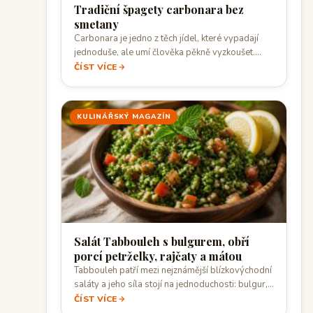
Tradiční špagety carbonara bez
smetany
Carbonara je jedno z těch jídel, které vypadají
jednoduše, ale umí člověka pěkně vyzkoušet.…
ČÍST VÍCE
KULINÁŘSKÝ MAGAZÍN
Salát Tabbouleh s bulgurem, obří
porcí petrželky, rajčaty a mátou
Tabbouleh patří mezi nejznámější blízkovýchodní
saláty a jeho síla stojí na jednoduchosti: bulgur,
velké…
ČÍST VÍCE