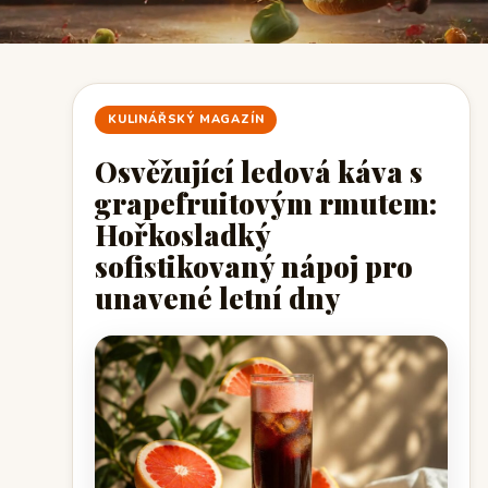
KULINÁŘSKÝ MAGAZÍN
Osvěžující ledová káva s
grapefruitovým rmutem:
Hořkosladký
sofistikovaný nápoj pro
unavené letní dny