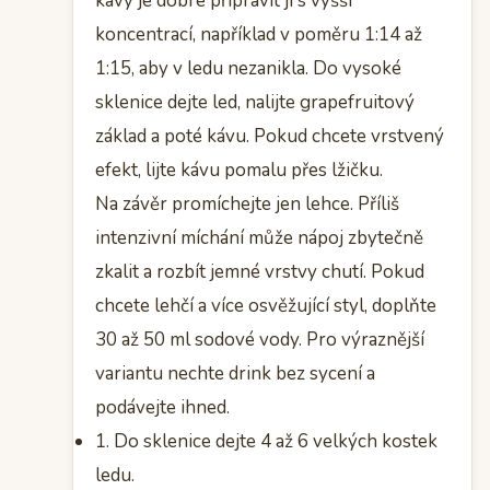
kávy je dobré připravit ji s vyšší
koncentrací, například v poměru 1:14 až
1:15, aby v ledu nezanikla. Do vysoké
sklenice dejte led, nalijte grapefruitový
základ a poté kávu. Pokud chcete vrstvený
efekt, lijte kávu pomalu přes lžičku.
Na závěr promíchejte jen lehce. Příliš
intenzivní míchání může nápoj zbytečně
zkalit a rozbít jemné vrstvy chutí. Pokud
chcete lehčí a více osvěžující styl, doplňte
30 až 50 ml sodové vody. Pro výraznější
variantu nechte drink bez sycení a
podávejte ihned.
1. Do sklenice dejte 4 až 6 velkých kostek
ledu.