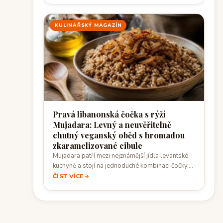
KULINÁŘSKÝ MAGAZÍN
Pravá libanonská čočka s rýží
Mujadara: Levný a neuvěřitelně
chutný veganský oběd s hromadou
zkaramelizované cibule
Mujadara patří mezi nejznámější jídla levantské
kuchyně a stojí na jednoduché kombinaci čočky,
rýže…
ČÍST VÍCE