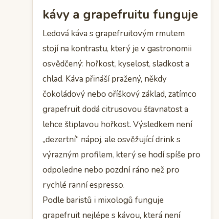
kávy a grapefruitu funguje
Ledová káva s grapefruitovým rmutem
stojí na kontrastu, který je v gastronomii
osvědčený: hořkost, kyselost, sladkost a
chlad. Káva přináší pražený, někdy
čokoládový nebo oříškový základ, zatímco
grapefruit dodá citrusovou šťavnatost a
lehce štiplavou hořkost. Výsledkem není
„dezertní“ nápoj, ale osvěžující drink s
výrazným profilem, který se hodí spíše pro
odpoledne nebo pozdní ráno než pro
rychlé ranní espresso.
Podle baristů i mixologů funguje
grapefruit nejlépe s kávou, která není