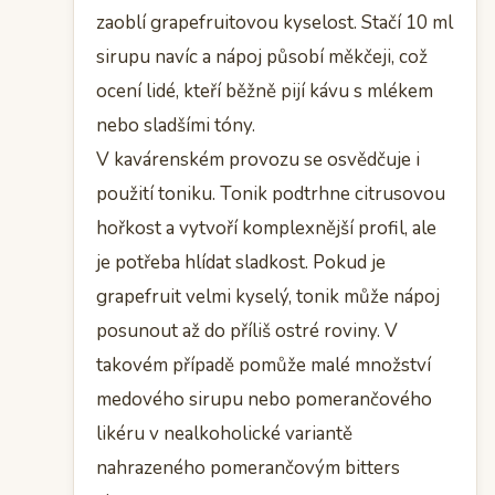
zaoblí grapefruitovou kyselost. Stačí 10 ml
sirupu navíc a nápoj působí měkčeji, což
ocení lidé, kteří běžně pijí kávu s mlékem
nebo sladšími tóny.
V kavárenském provozu se osvědčuje i
použití toniku. Tonik podtrhne citrusovou
hořkost a vytvoří komplexnější profil, ale
je potřeba hlídat sladkost. Pokud je
grapefruit velmi kyselý, tonik může nápoj
posunout až do příliš ostré roviny. V
takovém případě pomůže malé množství
medového sirupu nebo pomerančového
likéru v nealkoholické variantě
nahrazeného pomerančovým bitters