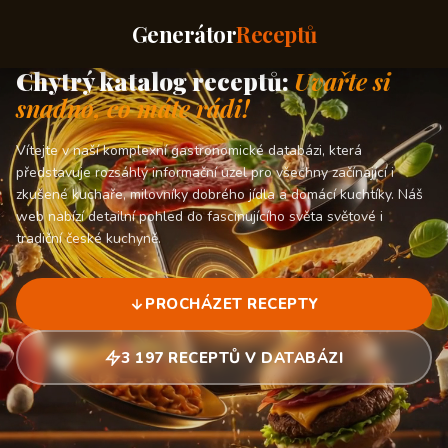
Generátor
Receptů
Chytrý katalog receptů:
Uvařte si
snadno, co máte rádi!
Vítejte v naší komplexní gastronomické databázi, která
představuje rozsáhlý informační uzel pro všechny začínající i
zkušené kuchaře, milovníky dobrého jídla a domácí kuchtíky. Náš
web nabízí detailní pohled do fascinujícího světa světové i
tradiční české kuchyně.
PROCHÁZET RECEPTY
3 197 RECEPTŮ V DATABÁZI