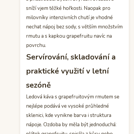
sníží vjem těžké hořkosti. Naopak pro
milovníky intenzivních chutí je vhodné
nechat nápoj bez sody, s větším množstvím
rmutu a s kapkou grapefruitu navíc na
povrchu.
Servírování, skladování a
praktické využití v letní
sezóně
Ledová káva s grapefruitovým rmutem se
nejlépe podává ve vysoké průhledné
sklenici, kde vynikne barva i struktura
nápoje. Ozdoba by měla být jednoduchá:
plátek grapefruitu, spirála z kůry nebo