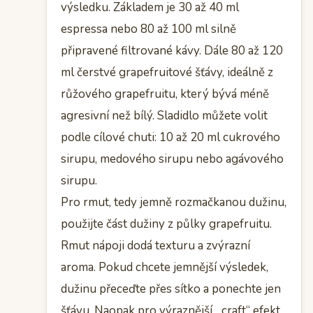
výsledku. Základem je 30 až 40 ml
espressa nebo 80 až 100 ml silně
připravené filtrované kávy. Dále 80 až 120
ml čerstvé grapefruitové šťávy, ideálně z
růžového grapefruitu, který bývá méně
agresivní než bílý. Sladidlo můžete volit
podle cílové chuti: 10 až 20 ml cukrového
sirupu, medového sirupu nebo agávového
sirupu.
Pro rmut, tedy jemně rozmačkanou dužinu,
použijte část dužiny z půlky grapefruitu.
Rmut nápoji dodá texturu a zvýrazní
aroma. Pokud chcete jemnější výsledek,
dužinu přeceďte přes sítko a ponechte jen
šťávu. Naopak pro výraznější, „craft“ efekt