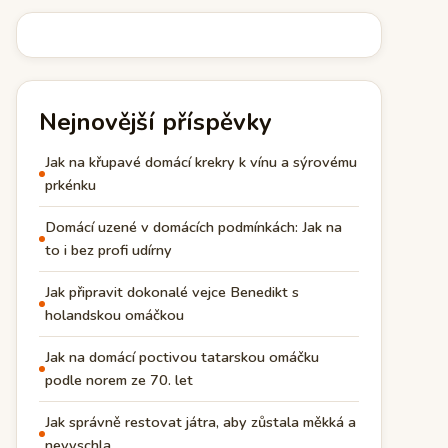
Nejnovější příspěvky
Jak na křupavé domácí krekry k vínu a sýrovému
prkénku
Domácí uzené v domácích podmínkách: Jak na
to i bez profi udírny
Jak připravit dokonalé vejce Benedikt s
holandskou omáčkou
Jak na domácí poctivou tatarskou omáčku
podle norem ze 70. let
Jak správně restovat játra, aby zůstala měkká a
nevyschla