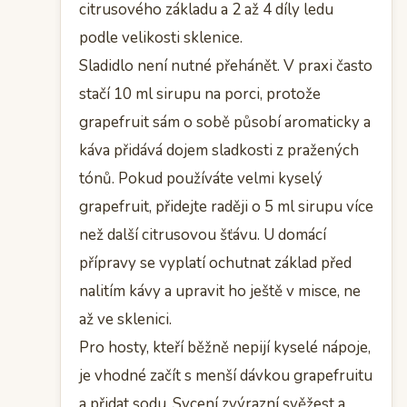
citrusového základu a 2 až 4 díly ledu
podle velikosti sklenice.
Sladidlo není nutné přehánět. V praxi často
stačí 10 ml sirupu na porci, protože
grapefruit sám o sobě působí aromaticky a
káva přidává dojem sladkosti z pražených
tónů. Pokud používáte velmi kyselý
grapefruit, přidejte raději o 5 ml sirupu více
než další citrusovou šťávu. U domácí
přípravy se vyplatí ochutnat základ před
nalitím kávy a upravit ho ještě v misce, ne
až ve sklenici.
Pro hosty, kteří běžně nepijí kyselé nápoje,
je vhodné začít s menší dávkou grapefruitu
a přidat sodu. Sycení zvýrazní svěžest a