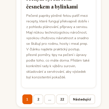
česnekem a bylinkami
Pečené papriky plněné fetou patří mezi
recepty, které fungují překvapivě dobře i
z pohledu plánování, přípravy a servisu.
Mají nízkou technologickou náročnost,
vysokou chuťovou návratnost a snadno
se škálují pro rodinu, hosty i meal prep.
V článku najdete praktický postup,
přesné poměry, tipy na pečení i úpravy
podle toho, co máte doma. Přidám také
konkrétní rady k výběru surovin,
skladování a servírování, aby výsledek
byl konzistentní pokaždé.
Stránkování
1
2
…
22
Následující