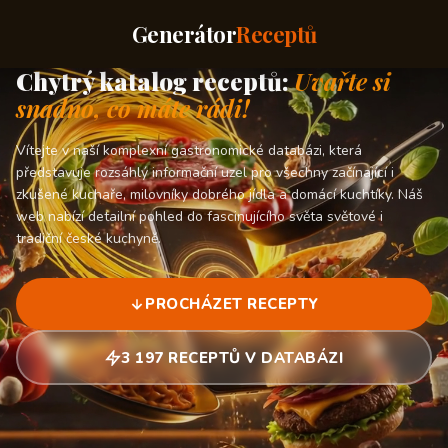
Generátor
Receptů
Chytrý katalog receptů:
Uvařte si
snadno, co máte rádi!
Vítejte v naší komplexní gastronomické databázi, která
představuje rozsáhlý informační uzel pro všechny začínající i
zkušené kuchaře, milovníky dobrého jídla a domácí kuchtíky. Náš
web nabízí detailní pohled do fascinujícího světa světové i
tradiční české kuchyně.
PROCHÁZET RECEPTY
3 197 RECEPTŮ V DATABÁZI