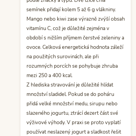
podle značky a typu. Dvě lžíce chia
semínek přidají kolem 5 až 6 g vlákniny.
Mango nebo kiwi zase výrazně zvýší obsah
vitamínu C, což je důležité zejména v
období s nižším příjmem čerstvé zeleniny a
ovoce. Celková energetická hodnota záleží
na použitých surovinách, ale při
rozumných porcích se pohybuje zhruba
mezi 250 a 400 kcal.
Z hlediska stravování je důležité hlídat
množství sladidel. Pokud se do poháru
přidá velké množství medu, sirupu nebo
slazeného jogurtu, ztrácí dezert část své
výživové výhody. V praxi se proto vyplatí
používat neslazený jogurt a sladkost řešit