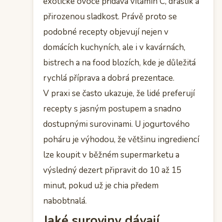
exotické ovoce přidává vitamín C, draslík a
přirozenou sladkost. Právě proto se
podobné recepty objevují nejen v
domácích kuchyních, ale i v kavárnách,
bistrech a na food blozích, kde je důležitá
rychlá příprava a dobrá prezentace.
V praxi se často ukazuje, že lidé preferují
recepty s jasným postupem a snadno
dostupnými surovinami. U jogurtového
poháru je výhodou, že většinu ingrediencí
lze koupit v běžném supermarketu a
výsledný dezert připravit do 10 až 15
minut, pokud už je chia předem
nabobtnalá.
Jaké suroviny dávají