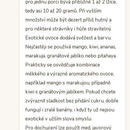
pro jednu porci bývá přibližně 1 až 2 lžíce,
tedy asi 10 až 20 gramů. Při vyšším
množství může být dezert příliš hutný a
pro některé strávníky i hůře stravitelný.
Exotické ovoce dodává svěžest a barvu.
Nejčastěji se používá mango, kiwi, ananas,
marakuja, granátové jablko nebo pitahaya.
Prakticky se osvědčuje kombinace
měkkého a výrazně aromatického ovoce,
například mango s marakujou, případně
kiwi s granátovým jablkem. Pokud chcete
zvýraznit sladkost bez přidání cukru, dobře
fungují i zralé banány, i když ty už nejsou
exotické v užším slova smyslu.
Pro dochucení lze použít med, javorový