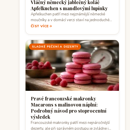
Vláčný německý jablečný koláč
Apfelkuchen s mandlovými lupínky
Apfelkuchen patří mezi nejznámější německé
moučníky a v domácí verzi staví na jednoduchém
těstu,…
ČÍST VÍCE
SLADKÉ PEČENÍ A DEZERTY
Pravé francouzské makronky
Macarons s malinovou náplní:
Podrobný návod pro stoprocentní
výsledek
Francouzské makronky patří mezi nejnáročnější
dezerty, ale při správném postupu je zvládne i