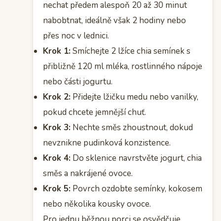
nechat předem alespoň 20 až 30 minut
nabobtnat, ideálně však 2 hodiny nebo
přes noc v lednici.
Krok 1:
Smíchejte 2 lžíce chia semínek s
přibližně 120 ml mléka, rostlinného nápoje
nebo části jogurtu.
Krok 2:
Přidejte lžičku medu nebo vanilky,
pokud chcete jemnější chuť.
Krok 3:
Nechte směs zhoustnout, dokud
nevznikne pudinková konzistence.
Krok 4:
Do sklenice navrstvěte jogurt, chia
směs a nakrájené ovoce.
Krok 5:
Povrch ozdobte semínky, kokosem
nebo několika kousky ovoce.
Pro jednu běžnou porci se osvědčuje