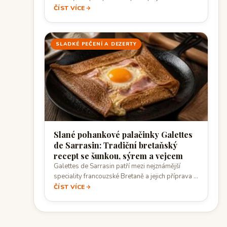
domácí…
ČÍST VÍCE
SLADKÉ PEČENÍ A DEZERTY
Slané pohankové palačinky Galettes
de Sarrasin: Tradiční bretaňský
recept se šunkou, sýrem a vejcem
Galettes de Sarrasin patří mezi nejznámější
speciality francouzské Bretaně a jejich příprava je
překvapivě…
ČÍST VÍCE