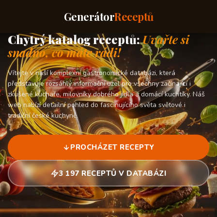
Generátor
Receptů
Chytrý katalog receptů:
Uvařte si
snadno, co máte rádi!
Vítejte v naší komplexní gastronomické databázi, která
představuje rozsáhlý informační uzel pro všechny začínající i
zkušené kuchaře, milovníky dobrého jídla a domácí kuchtíky. Náš
web nabízí detailní pohled do fascinujícího světa světové i
tradiční české kuchyně.
PROCHÁZET RECEPTY
3 197 RECEPTŮ V DATABÁZI