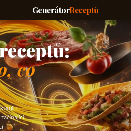
Generátor
Receptů
receptů:
o, co
 která
ačínající i
cí