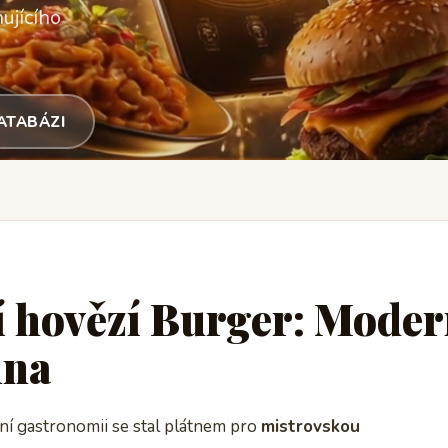
ujícího
DATABÁZI
 hovězí Burger: Moder
lna
rní gastronomii se stal plátnem pro
mistrovskou