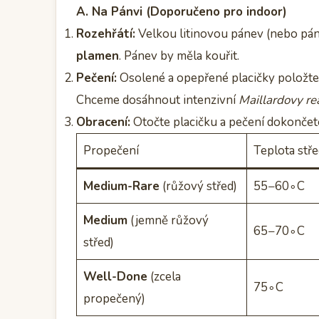
A. Na Pánvi (Doporučeno pro indoor)
Rozehřátí:
Velkou litinovou pánev (nebo pán
plamen
. Pánev by měla kouřit.
Pečení:
Osolené a opepřené placičky položte
Chceme dosáhnout intenzivní
Maillardovy re
Obracení:
Otočte placičku a pečení dokončet
Propečení
Teplota stř
Medium-Rare
(růžový střed)
55−60∘C
Medium
(jemně růžový
65−70∘C
střed)
Well-Done
(zcela
75∘C
propečený)