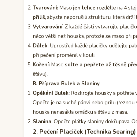
Tvarování:
Maso
jen lehce
rozdělte na 4 stej
příliš
, abyste neporušili strukturu, která drží 
Vytvarování:
Z každé části vytvarujte placičk
něco větší než houska, protože se maso při p
Důlek:
Uprostřed každé placičky udělejte pa
při pečení proměnil v kouli.
Koření:
Maso
solte a pepřete až těsně pře
šťávu).
B. Příprava Bulek a Slaniny
Opékání Bulek:
Rozkrojte housky a potřete v
Opečte je na suché pánvi nebo grilu (řeznou s
houska nenasákla omáčku a šťávu z masa.
Slanina:
Opečte plátky slaniny dokřupava. Od
2. Pečení Placiček (Technika Searing)