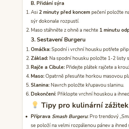
B. Přidání sýra
Asi
2 minuty před koncem
pečení položte na
sýr dokonale rozpustí.
Maso stáhněte z ohně a nechte
1 minutu od
3. Sestavení Burgeru
Omáčka:
Spodní i vrchní housku potřete přip
Základ:
Na spodní housku položte 1-2 listy s
Rajče a Cibule:
Přidejte plátek rajčete a kro
Maso:
Opatrně přesuňte horkou masovou pla
Slanina:
Navrch položte křupavou slaninu.
Dokončení:
Přiklopte vrchní houskou a ihned
Tipy pro kulinární zážitek
Příprava
Smash Burgeru
:
Pro trendový „Smas
se položí na velmi rozpálenou pánev a ihned