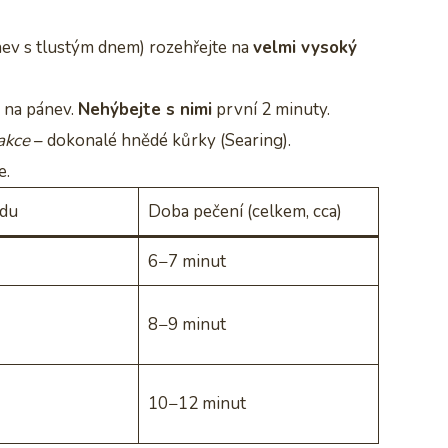
ev s tlustým dnem) rozehřejte na
velmi vysoký
 na pánev.
Nehýbejte s nimi
první 2 minuty.
akce
– dokonalé hnědé kůrky (Searing).
e.
edu
Doba pečení (celkem, cca)
6−7 minut
8−9 minut
10−12 minut