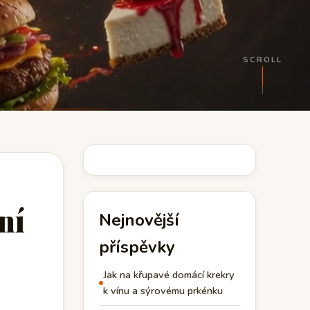
SCROLL
ní
Nejnovější
příspěvky
Jak na křupavé domácí krekry
k vínu a sýrovému prkénku