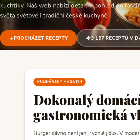
kuchtíky. Náš web nabízí detailní pohled do fascin
světa světové i tradiční české kuchyně.
PROCHÁZET RECEPTY
3 197 RECEPTŮ V 
KULINÁŘSKÝ MAGAZÍN
Dokonalý domácí
gastronomická v
Burger dávno není jen „rychlé jídlo“. V mode