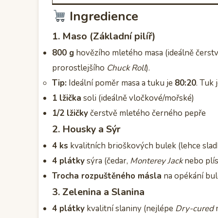
Ingredience
1. Maso (Základní pilíř)
800 g
hovězího mletého masa (ideálně čerstv
prorostlejšího
Chuck Roll
).
Tip:
Ideální poměr masa a tuku je
80:20
. Tuk 
1 lžička
soli (ideálně vločkové/mořské)
1/2 lžičky
čerstvě mletého černého pepře
2. Housky a Sýr
4 ks
kvalitních brioškových bulek (lehce slad
4 plátky
sýra (čedar,
Monterey Jack
nebo plís
Trocha rozpuštěného másla
na opékání bu
3. Zelenina a Slanina
4 plátky
kvalitní slaniny (nejlépe
Dry-cured
n