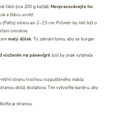
né části (cca 200 g každá).
Nevpracovávejte ho
tuk a šťávu uvnitř.
u (Patty) silnou asi 2−2,5 cm. Průměr by měl být o
ečení smrskne.
lcem
malý důlek
. To zabrání tomu, aby se burger
d vložením na pánev/gril
(sůl by jinak vytahala
nitřní stranu trochou rozpuštěného másla.
tranou dolů) dozlatova. Tím vytvoříte bariéru, aby
ložte je stranou.