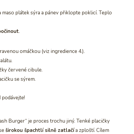
 maso plátek sýra a pánev přiklopte poklicí. Teplo
počinout
.
ravenou omáčkou (viz ingredience 4.).
alátu.
užky červené cibule.
cičku se sýrem.
 podávejte!
h Burger“ je proces trochu jiný. Tenké placičky
 se
širokou špachtlí silně zatlačí
a zploští. Cílem