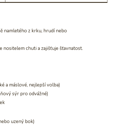
ě namletého z krku, hrudí nebo
je nositelem chuti a zajišťuje šťavnatost.
ké a máslové, nejlepší volba)
ňový sýr pro odvážné)
lek
ebo uzený bok)