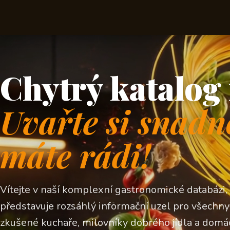
Chytrý katalog 
Uvařte si snadn
máte rádi!
Vítejte v naší komplexní gastronomické databázi,
představuje rozsáhlý informační uzel pro všechny z
zkušené kuchaře, milovníky dobrého jídla a domá