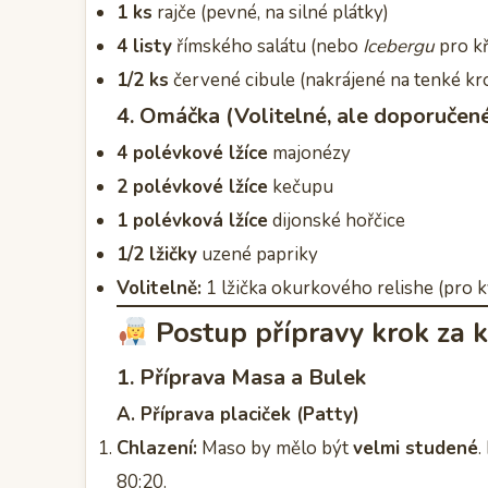
1 ks
rajče (pevné, na silné plátky)
4 listy
římského salátu (nebo
Icebergu
pro k
1/2 ks
červené cibule (nakrájené na tenké kr
4. Omáčka (Volitelné, ale doporučen
4 polévkové lžíce
majonézy
2 polévkové lžíce
kečupu
1 polévková lžíce
dijonské hořčice
1/2 lžičky
uzené papriky
Volitelně:
1 lžička okurkového relishe (pro k
Postup přípravy krok za 
1. Příprava Masa a Bulek
A. Příprava placiček (Patty)
Chlazení:
Maso by mělo být
velmi studené
.
80:20.