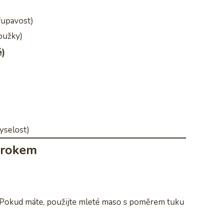
řupavost)
oužky)
é)
yselost)
krokem
 Pokud máte, použijte mleté maso s poměrem tuku