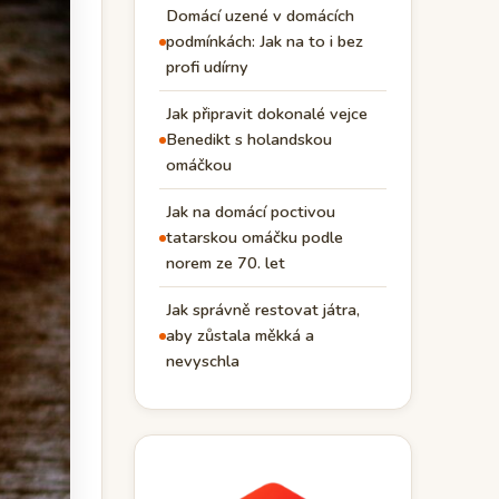
Domácí uzené v domácích
podmínkách: Jak na to i bez
profi udírny
Jak připravit dokonalé vejce
Benedikt s holandskou
omáčkou
Jak na domácí poctivou
tatarskou omáčku podle
norem ze 70. let
Jak správně restovat játra,
aby zůstala měkká a
nevyschla