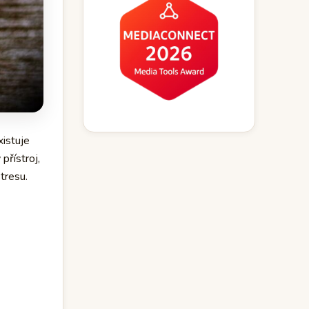
xistuje
přístroj,
tresu.