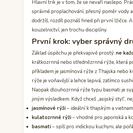
Hlavní trik je v tom, že se nevaří naslepo. Pr
správné proplachování, přesný poměr vody a 
dodržíš, rozdíl poznáš hned při první lžičce
kouzelnictví, jen trochu disciplíny.
První krok: vyber správný dr
Základ úspěchu je překvapivě prostý:
ne každ
krátkozrnná nebo střednězrnná rýže, která po 
příkladem je jasmínová rýže z Thajska nebo 
rýže je voňavější a lehce lepivá, zatímco sushi
Naopak dlouhozrnná rýže typu basmati je sypčí 
jiným výsledkem. Když chceš „asijský styl“, nej
jasmínové rýži
– ideální k thajským a vietna
kulatozrnné rýži
– vhodné pro japonská a kor
basmati
– spíš pro indickou kuchyni, ale po