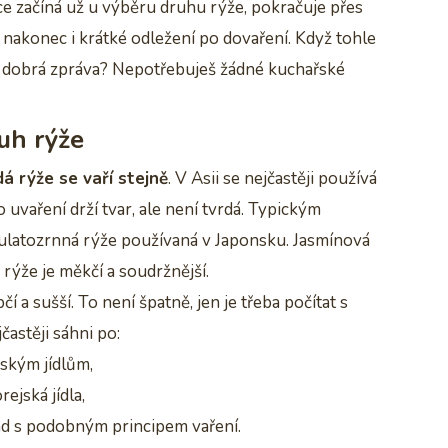
áce začíná už u výběru druhu rýže, pokračuje přes
nakonec i krátké odležení po dovaření. Když tohle
. A dobrá zpráva? Nepotřebuješ žádné kuchařské
uh rýže
á rýže se vaří stejně
. V Asii se nejčastěji používá
uvaření drží tvar, ale není tvrdá. Typickým
kulatozrnná rýže používaná v Japonsku. Jasmínová
 rýže je měkčí a soudržnější.
a sušší. To není špatně, jen je třeba počítat s
častěji sáhni po:
mským jídlům,
ejská jídla,
řád s podobným principem vaření.