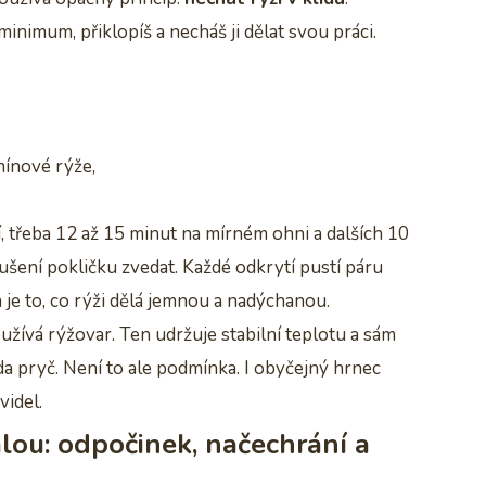
minimum, přiklopíš a necháš ji dělat svou práci.
mínové rýže,
, třeba 12 až 15 minut na mírném ohni a dalších 10
šení pokličku zvedat. Každé odkrytí pustí páru
 je to, co rýži dělá jemnou a nadýchanou.
žívá rýžovar. Ten udržuje stabilní teplotu a sám
da pryč. Není to ale podmínka. I obyčejný hrnec
videl.
lou: odpočinek, načechrání a