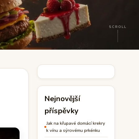
SCROLL
Nejnovější
příspěvky
Jak na křupavé domácí krekry
k vínu a sýrovému prkénku