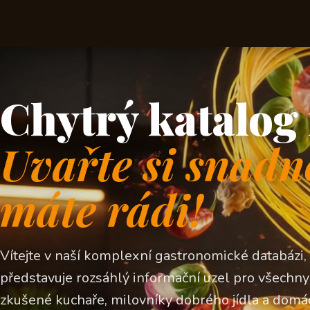
Chytrý katalog 
Uvařte si snadn
máte rádi!
Vítejte v naší komplexní gastronomické databázi,
představuje rozsáhlý informační uzel pro všechny z
zkušené kuchaře, milovníky dobrého jídla a domá