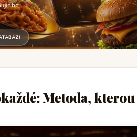
ujícího
DATABÁZI
každé: Metoda, kterou