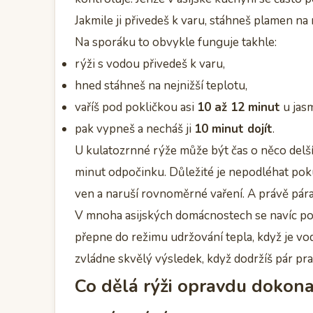
Jakmile ji přivedeš k varu, stáhneš plamen na 
Na sporáku to obvykle funguje takhle:
rýži s vodou přivedeš k varu,
hned stáhneš na nejnižší teplotu,
vaříš pod pokličkou asi
10 až 12 minut
u jas
pak vypneš a necháš ji
10 minut dojít
.
U kulatozrnné rýže může být čas o něco delší
minut odpočinku. Důležité je nepodléhat poku
ven a naruší rovnoměrné vaření. A právě pára
V mnoha asijských domácnostech se navíc pou
přepne do režimu udržování tepla, když je vo
zvládne skvělý výsledek, když dodržíš pár pra
Co dělá rýži opravdu dokona