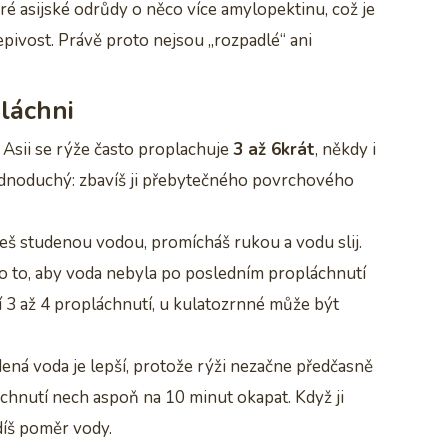
é asijské odrůdy o něco více amylopektinu, což je
epivost. Právě proto nejsou „rozpadlé“ ani
pláchni
V Asii se rýže často proplachuje
3 až 6krát
, někdy i
 jednoduchý: zbavíš ji přebytečného povrchového
ješ studenou vodou, promícháš rukou a vodu slij.
le o to, aby voda nebyla po posledním propláchnutí
í 3 až 4 propláchnutí, u kulatozrnné může být
dená voda je lepší, protože rýži nezačne předčasně
áchnutí nech aspoň na 10 minut okapat. Když ji
íš poměr vody.