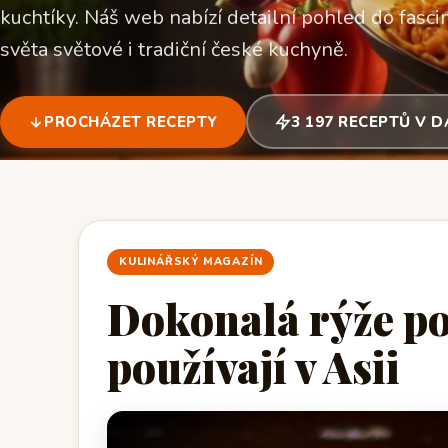
kuchtíky. Náš web nabízí detailní pohled do fascin
světa světové i tradiční české kuchyně.
PROCHÁZET RECEPTY
3 197 RECEPTŮ V 
KULINÁŘSKÝ MAGAZÍN
Dokonalá rýže po
používají v Asii