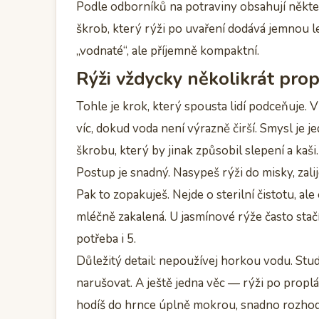
Podle odborníků na potraviny obsahují někter
škrob, který rýži po uvaření dodává jemnou l
„vodnaté“, ale příjemně kompaktní.
Rýži vždycky několikrát pro
Tohle je krok, který spousta lidí podceňuje. 
víc, dokud voda není výrazně čirší. Smysl je
škrobu, který by jinak způsobil slepení a kaši.
Postup je snadný. Nasypeš rýži do misky, zali
Pak to zopakuješ. Nejde o sterilní čistotu, a
mléčně zakalená. U jasmínové rýže často stač
potřeba i 5.
Důležitý detail: nepoužívej horkou vodu. Stu
narušovat. A ještě jedna věc — rýži po propl
hodíš do hrnce úplně mokrou, snadno rozhod