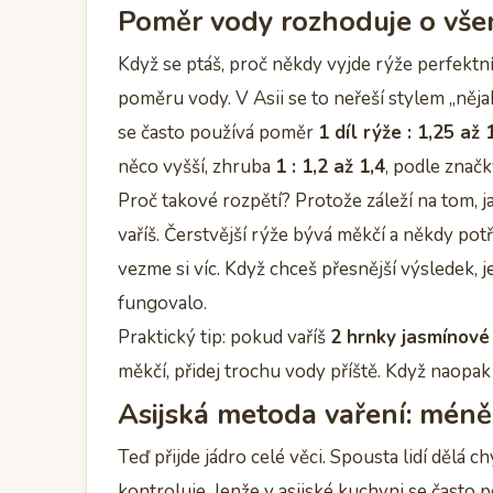
Poměr vody rozhoduje o vš
Když se ptáš, proč někdy vyjde rýže perfektn
poměru vody. V Asii se to neřeší stylem „něj
se často používá poměr
1 díl rýže : 1,25 až 
něco vyšší, zhruba
1 : 1,2 až 1,4
, podle značky
Proč takové rozpětí? Protože záleží na tom, jak
vaříš. Čerstvější rýže bývá měkčí a někdy pot
vezme si víc. Když chceš přesnější výsledek, j
fungovalo.
Praktický tip: pokud vaříš
2 hrnky jasmínové
měkčí, přidej trochu vody příště. Když naopak l
Asijská metoda vaření: méně 
Teď přijde jádro celé věci. Spousta lidí dělá 
kontroluje. Jenže v asijské kuchyni se často 