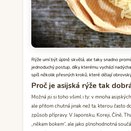
Rýže umí být úplně skvělá, ale taky snadno proměn
jednoduchý postup, díky kterému vychází nadýchan
spíš několik přesných kroků, které dělají obrovský
Proč je asijská rýže tak dobr
Možná jsi si toho všiml i ty: v mnoha asijský
ale přitom chutná jinak než ta, kterou často 
způsob přípravy. V Japonsku, Koreji, Číně, T
„někam bokem“, ale jako plnohodnotná součást 