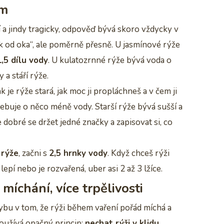
em
í a jindy tragicky, odpověď bývá skoro vždycky v
ak od oka“, ale poměrně přesně. U jasmínové rýže
1,5 dílu vody
. U kulatozrnné rýže bývá voda o
 a stáří rýže.
 je rýže stará, jak moc ji propláchneš a v čem ji
řebuje o něco méně vody. Starší rýže bývá sušší a
e dobré se držet jedné značky a zapisovat si, co
 rýže
, začni s
2,5 hrnky vody
. Když chceš rýži
epí nebo je rozvařená, uber asi 2 až 3 lžíce.
míchání, více trpělivosti
chybu v tom, že rýži během vaření pořád míchá a
používá opačný princip:
nechat rýži v klidu
.