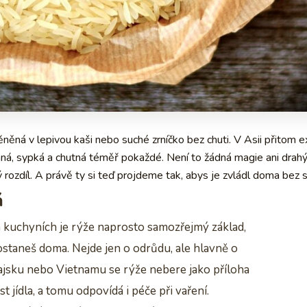
ěná v lepivou kaši nebo suché zrníčko bez chuti. V Asii přitom e
á, sypká a chutná téměř pokaždé. Není to žádná magie ani drahý 
 rozdíl. A právě ty si teď projdeme tak, abys je zvládl doma bez s
á
ch kuchyních je rýže naprosto samozřejmý základ,
dostaneš doma. Nejde jen o odrůdu, ale hlavně o
hajsku nebo Vietnamu se rýže nebere jako příloha
jídla, a tomu odpovídá i péče při vaření.