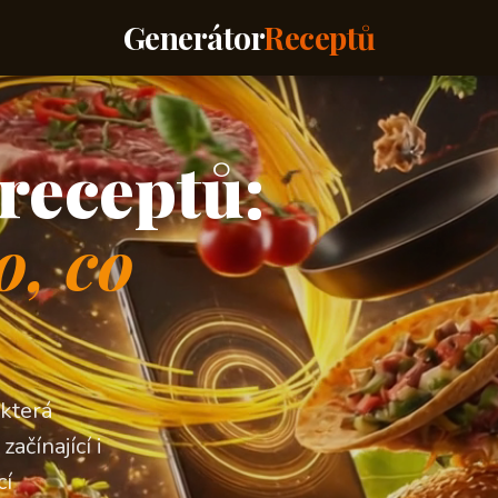
Generátor
Receptů
receptů:
o, co
 která
ačínající i
cí