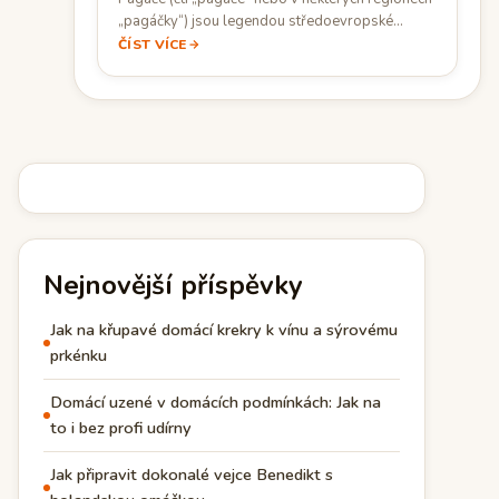
„pagáčky“) jsou legendou středoevropské
kuchyně, obzvláště populární…
ČÍST VÍCE
Nejnovější příspěvky
Jak na křupavé domácí krekry k vínu a sýrovému
prkénku
Domácí uzené v domácích podmínkách: Jak na
to i bez profi udírny
Jak připravit dokonalé vejce Benedikt s