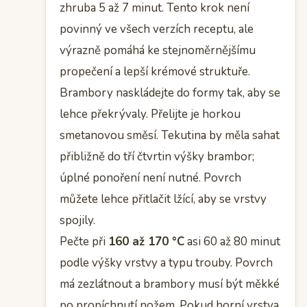
zhruba 5 až 7 minut. Tento krok není
povinný ve všech verzích receptu, ale
výrazně pomáhá ke stejnoměrnějšímu
propečení a lepší krémové struktuře.
Brambory naskládejte do formy tak, aby se
lehce překrývaly. Přelijte je horkou
smetanovou směsí. Tekutina by měla sahat
přibližně do tří čtvrtin výšky brambor;
úplné ponoření není nutné. Povrch
můžete lehce přitlačit lžící, aby se vrstvy
spojily.
Pečte při
160 až 170 °C
asi 60 až 80 minut
podle výšky vrstvy a typu trouby. Povrch
má zezlátnout a brambory musí být měkké
po propíchnutí nožem. Pokud horní vrstva