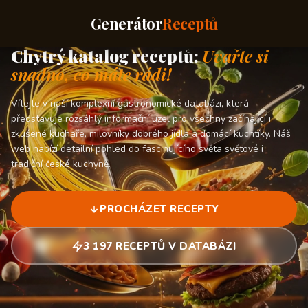
Generátor
Receptů
Chytrý katalog receptů:
Uvařte si
snadno, co máte rádi!
Vítejte v naší komplexní gastronomické databázi, která
představuje rozsáhlý informační uzel pro všechny začínající i
zkušené kuchaře, milovníky dobrého jídla a domácí kuchtíky. Náš
web nabízí detailní pohled do fascinujícího světa světové i
tradiční české kuchyně.
PROCHÁZET RECEPTY
3 197 RECEPTŮ V DATABÁZI