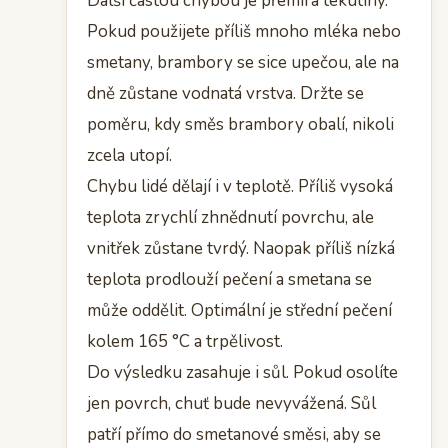
Další častou chybou je přemíra tekutiny.
Pokud použijete příliš mnoho mléka nebo
smetany, brambory se sice upečou, ale na
dně zůstane vodnatá vrstva. Držte se
poměru, kdy směs brambory obalí, nikoli
zcela utopí.
Chybu lidé dělají i v teplotě. Příliš vysoká
teplota zrychlí zhnědnutí povrchu, ale
vnitřek zůstane tvrdý. Naopak příliš nízká
teplota prodlouží pečení a smetana se
může oddělit. Optimální je střední pečení
kolem 165 °C a trpělivost.
Do výsledku zasahuje i sůl. Pokud osolíte
jen povrch, chuť bude nevyvážená. Sůl
patří přímo do smetanové směsi, aby se