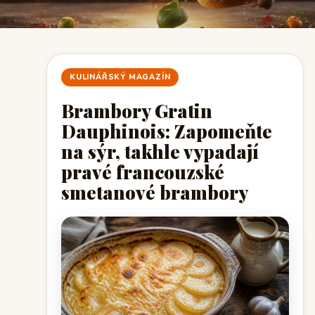
KULINÁŘSKÝ MAGAZÍN
Brambory Gratin
Dauphinois: Zapomeňte
na sýr, takhle vypadají
pravé francouzské
smetanové brambory