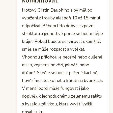
kombinovat
Hotový Gratin Dauphinois by měl po
vytažení z trouby alespoň 10 až 15 minut
odpočívat. Během této doby se zpevní
struktura a jednotlivé porce se budou lépe
krájet. Pokud budete servírovat okamžitě,
směs se může rozpadat a vytékat.
Vhodnou přílohou je pečené nebo dušené
maso, zejména hovězí, jehněčí nebo
drůbež. Skvěle se hodí k pečené kachně,
hovězímu steaku nebo kuřeti na bylinkách.
V menší porci může fungovat i jako
doplněk k jednoduchému zelenému salátu
s kyselou zálivkou, která vyváží vyšší
obsah tuku.