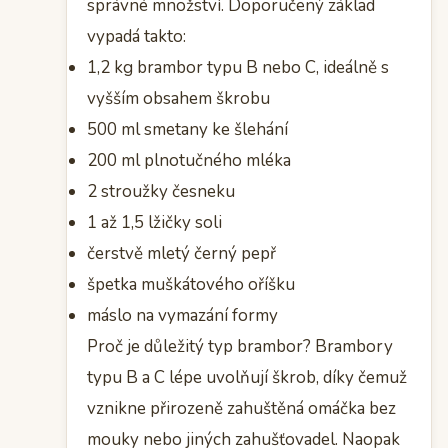
správné množství. Doporučený základ
vypadá takto:
1,2 kg brambor typu B nebo C, ideálně s
vyšším obsahem škrobu
500 ml smetany ke šlehání
200 ml plnotučného mléka
2 stroužky česneku
1 až 1,5 lžičky soli
čerstvě mletý černý pepř
špetka muškátového oříšku
máslo na vymazání formy
Proč je důležitý typ brambor? Brambory
typu B a C lépe uvolňují škrob, díky čemuž
vznikne přirozeně zahuštěná omáčka bez
mouky nebo jiných zahušťovadel. Naopak