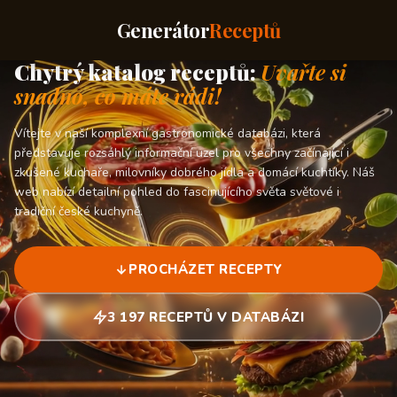
Generátor
Receptů
Chytrý katalog receptů:
Uvařte si
snadno, co máte rádi!
Vítejte v naší komplexní gastronomické databázi, která
představuje rozsáhlý informační uzel pro všechny začínající i
zkušené kuchaře, milovníky dobrého jídla a domácí kuchtíky. Náš
web nabízí detailní pohled do fascinujícího světa světové i
tradiční české kuchyně.
PROCHÁZET RECEPTY
3 197 RECEPTŮ V DATABÁZI