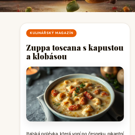
KULINÁŘSKÝ MAGAZÍN
Zuppa toscana s kapustou
a klobásou
Italská polévka, která voní po česneku, pikantní