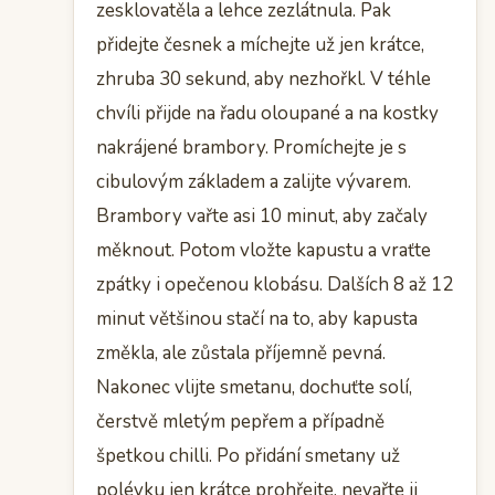
zesklovatěla a lehce zezlátnula. Pak
přidejte česnek a míchejte už jen krátce,
zhruba 30 sekund, aby nezhořkl. V téhle
chvíli přijde na řadu oloupané a na kostky
nakrájené brambory. Promíchejte je s
cibulovým základem a zalijte vývarem.
Brambory vařte asi 10 minut, aby začaly
měknout. Potom vložte kapustu a vraťte
zpátky i opečenou klobásu. Dalších 8 až 12
minut většinou stačí na to, aby kapusta
změkla, ale zůstala příjemně pevná.
Nakonec vlijte smetanu, dochuťte solí,
čerstvě mletým pepřem a případně
špetkou chilli. Po přidání smetany už
polévku jen krátce prohřejte, nevařte ji