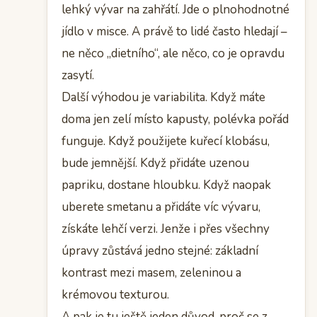
lehký vývar na zahřátí. Jde o plnohodnotné
jídlo v misce. A právě to lidé často hledají –
ne něco „dietního“, ale něco, co je opravdu
zasytí.
Další výhodou je variabilita. Když máte
doma jen zelí místo kapusty, polévka pořád
funguje. Když použijete kuřecí klobásu,
bude jemnější. Když přidáte uzenou
papriku, dostane hloubku. Když naopak
uberete smetanu a přidáte víc vývaru,
získáte lehčí verzi. Jenže i přes všechny
úpravy zůstává jedno stejné: základní
kontrast mezi masem, zeleninou a
krémovou texturou.
A pak je tu ještě jeden důvod, proč se z