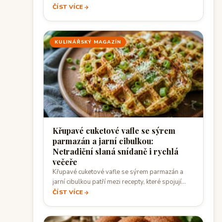
ČÍST VÍCE
KULINÁŘSKÝ MAGAZÍN
Křupavé cuketové vafle se sýrem
parmazán a jarní cibulkou:
Netradiční slaná snídaně i rychlá
večeře
Křupavé cuketové vafle se sýrem parmazán a
jarní cibulkou patří mezi recepty, které spojují…
ČÍST VÍCE