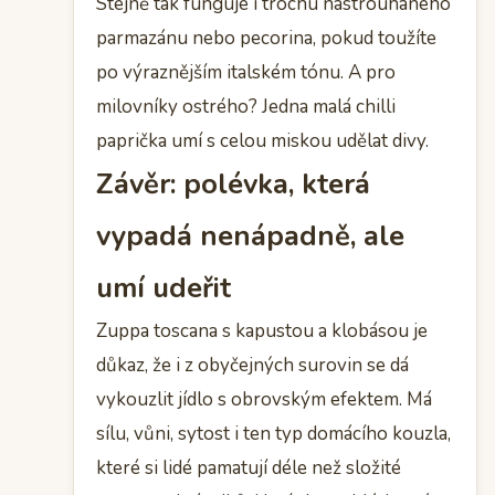
Stejně tak funguje i trochu nastrouhaného
parmazánu nebo pecorina, pokud toužíte
po výraznějším italském tónu. A pro
milovníky ostrého? Jedna malá chilli
paprička umí s celou miskou udělat divy.
Závěr: polévka, která
vypadá nenápadně, ale
umí udeřit
Zuppa toscana s kapustou a klobásou je
důkaz, že i z obyčejných surovin se dá
vykouzlit jídlo s obrovským efektem. Má
sílu, vůni, sytost i ten typ domácího kouzla,
které si lidé pamatují déle než složité