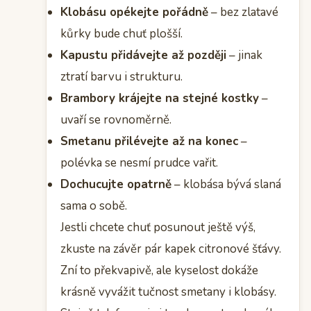
Klobásu opékejte pořádně
– bez zlatavé
kůrky bude chuť plošší.
Kapustu přidávejte až později
– jinak
ztratí barvu i strukturu.
Brambory krájejte na stejné kostky
–
uvaří se rovnoměrně.
Smetanu přilévejte až na konec
–
polévka se nesmí prudce vařit.
Dochucujte opatrně
– klobása bývá slaná
sama o sobě.
Jestli chcete chuť posunout ještě výš,
zkuste na závěr pár kapek citronové šťávy.
Zní to překvapivě, ale kyselost dokáže
krásně vyvážit tučnost smetany i klobásy.