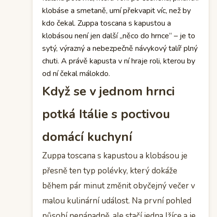
klobáse a smetaně, umí překvapit víc, než by
kdo čekal. Zuppa toscana s kapustou a
klobásou není jen další „něco do hrnce“ – je to
sytý, výrazný a nebezpečně návykový talíř plný
chuti. A právě kapusta v ní hraje roli, kterou by
od ní čekal málokdo.
Když se v jednom hrnci
potká Itálie s poctivou
domácí kuchyní
Zuppa toscana s kapustou a klobásou je
přesně ten typ polévky, který dokáže
během pár minut změnit obyčejný večer v
malou kulinární událost. Na první pohled
působí nenápadně, ale stačí jedna lžíce a je