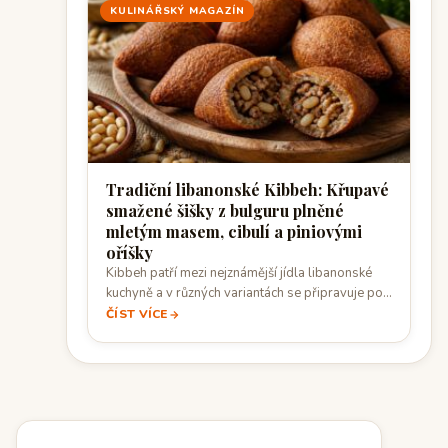
KULINÁŘSKÝ MAGAZÍN
Tradiční libanonské Kibbeh: Křupavé
smažené šišky z bulguru plněné
mletým masem, cibulí a piniovými
oříšky
Kibbeh patří mezi nejznámější jídla libanonské
kuchyně a v různých variantách se připravuje po…
ČÍST VÍCE