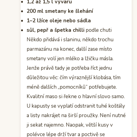
1,2 až 1,5 l vývaru
200 ml smetany ke šlehání
1–2 lžíce oleje nebo sádla
sůl, pepř a špetka chilli
podle chuti
Někdo přidává i slaninu, někdo trochu
parmazánu na konec, další zase místo
smetany volí jen mléko a lžičku másla.
Jenže právě tady je potřeba říct jednu
důležitou věc: čím výraznější klobása, tím
méně dalších „pomocníků“ potřebujete.
Kvalitní maso si řekne o hlavní slovo samo.
U kapusty se vyplatí odstranit tuhé košťály
a listy nakrájet na širší proužky. Není nutné
ji sekat najemno. Naopak, větší kusy v
polévce lépe drží tvar a poctivě se