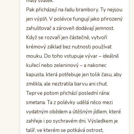
malý svátek.
Pak přicházejí na řadu brambory. Ty nejsou
jen výplň. V polévce fungují jako přirozený
zahušťovač a zároveň dodávají jemnost.
Když se rozvaří jen částečně, vytvoří
krémový základ bez nutnosti používat
mouku. Do toho vstupuje vývar – ideálně
kuřecí nebo zeleninový – a nakonec
kapusta, která potřebuje jen tolik času, aby
změkla, ale neztratila barvu ani chuť.
Teprve potom přichází poslední rána:
smetana. Ta z polévky udělá něco mezi
vydatným obědem a útěšným jídlem, které
zahřeje i po sychravém dni. Výsledkem je
talíř, ve kterém se potkává ostrost,