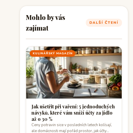
Mohlo by vás
DALŠÍ ČTENÍ
zajímat
KULINÁŘSKÝ MAGAZÍN
Jak ušetřit při vaření: 5 jednoduchých
návyků, které vám sníží účty za jídlo
až o 30 %
Ceny potravin sice v posledních letech kolísají,
ale domácnosti mají pořád prostor, jak účty…