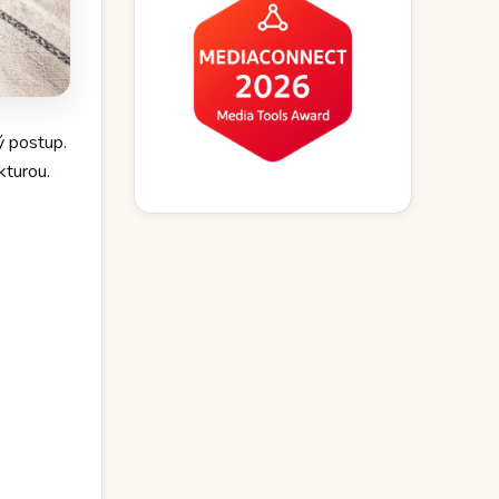
ý postup.
kturou.