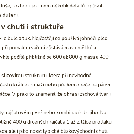
oduše, rozhoduje o něm několik detailů: způsob
a dušení.
 v chuti i struktuře
k, cibule a tuk. Nejčastěji se používá jehněčí plec
 při pomalém vaření zůstává maso měkké a
kle počítá přibližně se 600 až 800 g masa a 400
 slizovitou strukturu, která při nevhodné
 často krátce osmaží nebo předem opeče na pánvi.
ce. V praxi to znamená, že okra si zachová tvar i
ty, rajčatovým pyré nebo kombinací obojího. Na
žně 400 g drcených rajčat a 1 až 2 lžíce protlaku.
a, ale i jako nosič typické blízkovýchodní chuti.