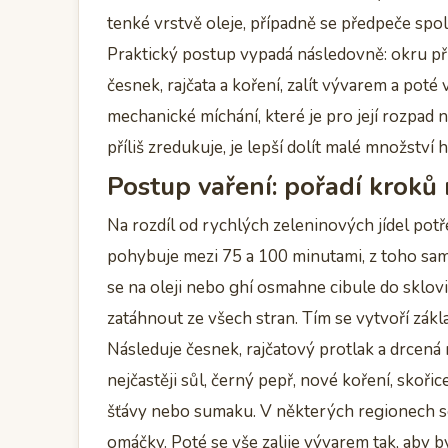
tenké vrstvě oleje, případně se předpeče spol
Praktický postup vypadá následovně: okru připr
česnek, rajčata a koření, zalít vývarem a poté
mechanické míchání, které je pro její rozpa
příliš zredukuje, je lepší dolít malé množstv
Postup vaření: pořadí kroků
Na rozdíl od rychlých zeleninových jídel pot
pohybuje mezi 75 a 100 minutami, z toho sam
se na oleji nebo ghí osmahne cibule do sklovi
zatáhnout ze všech stran. Tím se vytvoří zákla
Následuje česnek, rajčatový protlak a drcená 
nejčastěji sůl, černý pepř, nové koření, skoř
šťávy nebo sumaku. V některých regionech se 
omáčky. Poté se vše zalije vývarem tak, aby 