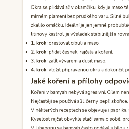
Okra se přidává až v okamžiku, kdy je maso 
mírném plameni bez prudkého varu. Silné bub
zkalilo omáčku. Ideální je jen jemné probub
litinový kastrol, je výsledek stabilnější a rov
1. krok:
orestovat cibuli a maso.
2. krok:
přidat česnek, rajčata a koření.
3. krok:
zalít vývarem a dusit maso.
4. krok:
vložit připravenou okru a dokončit p
Jaké koření a přílohy odpoví
Koření v bamyah nebývá agresivní. Cílem není 
Nejčastěji se používá sůl, černý pepř, skořic
V některých receptech se objevuje i paprika, 
Kyselost rajčat obvykle stačí sama o sobě, pr
V Libanonu se bamyah často podává s bílou rýž