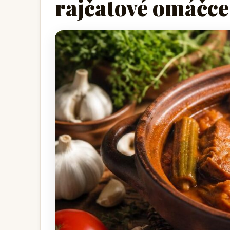
rajčatové omáčce