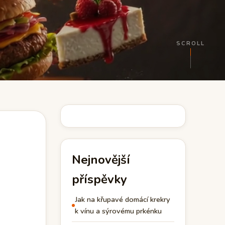
SCROLL
Nejnovější
příspěvky
Jak na křupavé domácí krekry
k vínu a sýrovému prkénku