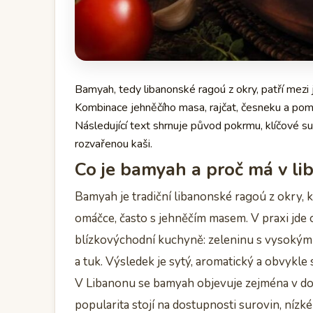
Bamyah, tedy libanonské ragoú z okry, patří mezi j
Kombinace jehněčího masa, rajčat, česneku a pomal
Následující text shrnuje původ pokrmu, klíčové s
rozvařenou kaši.
Co je bamyah a proč má v l
Bamyah je tradiční libanonské ragoú z okry, 
omáčce, často s jehněčím masem. V praxi jde 
blízkovýchodní kuchyně: zeleninu s vysokým
a tuk. Výsledek je sytý, aromatický a obvykle
V Libanonu se bamyah objevuje zejména v do
popularita stojí na dostupnosti surovin, nízk