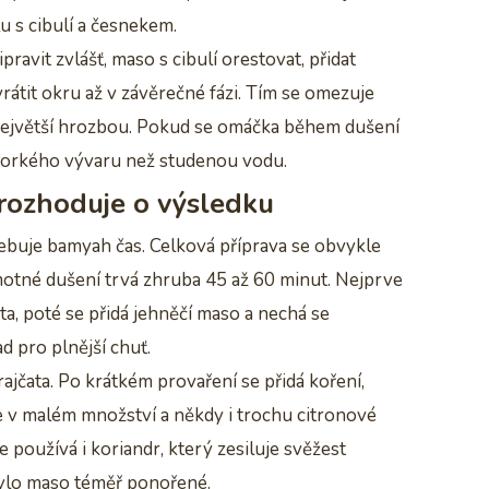
u s cibulí a česnekem.
avit zvlášť, maso s cibulí orestovat, přidat
 vrátit okru až v závěrečné fázi. Tím se omezuje
d největší hrozbou. Pokud se omáčka během dušení
í horkého vývaru než studenou vodu.
 rozhoduje o výsledku
řebuje bamyah čas. Celková příprava se obvykle
otné dušení trvá zhruba 45 až 60 minut. Nejprve
ta, poté se přidá jehněčí maso a nechá se
d pro plnější chuť.
rajčata. Po krátkém provaření se přidá koření,
ice v malém množství a někdy i trochu citronové
používá i koriandr, který zesiluje svěžest
bylo maso téměř ponořené.