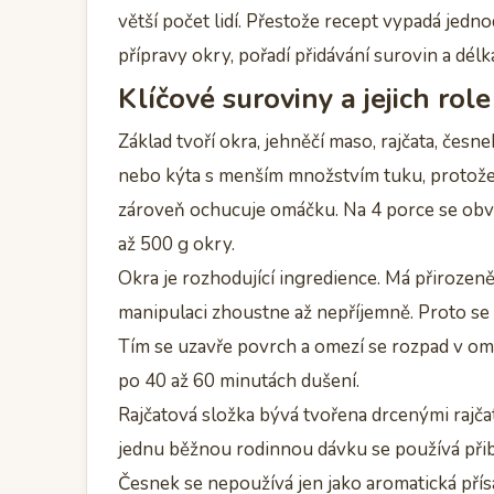
větší počet lidí. Přestože recept vypadá jedn
přípravy okry, pořadí přidávání surovin a délk
Klíčové suroviny a jejich role
Základ tvoří okra, jehněčí maso, rajčata, česne
nebo kýta s menším množstvím tuku, protože
zároveň ochucuje omáčku. Na 4 porce se obvy
až 500 g okry.
Okra je rozhodující ingredience. Má přirozeně
manipulaci zhoustne až nepříjemně. Proto se
Tím se uzavře povrch a omezí se rozpad v omáč
po 40 až 60 minutách dušení.
Rajčatová složka bývá tvořena drcenými rajča
jednu běžnou rodinnou dávku se používá přibli
Česnek se nepoužívá jen jako aromatická přísad