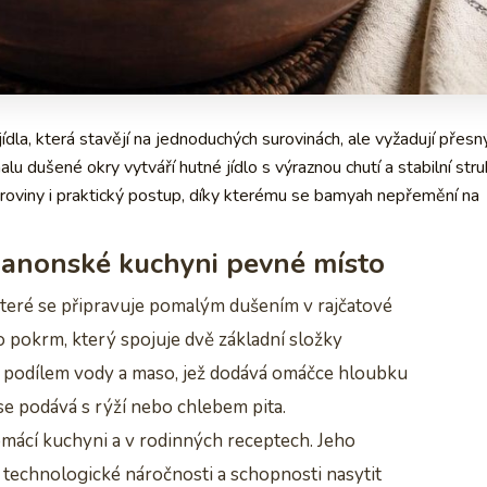
ídla, která stavějí na jednoduchých surovinách, ale vyžadují přesn
u dušené okry vytváří hutné jídlo s výraznou chutí a stabilní stru
uroviny i praktický postup, díky kterému se bamyah nepřemění na
ibanonské kuchyni pevné místo
které se připravuje pomalým dušením v rajčatové
o pokrm, který spojuje dvě základní složky
 podílem vody a maso, jež dodává omáčce hloubku
 se podává s rýží nebo chlebem pita.
mácí kuchyni a v rodinných receptech. Jeho
é technologické náročnosti a schopnosti nasytit