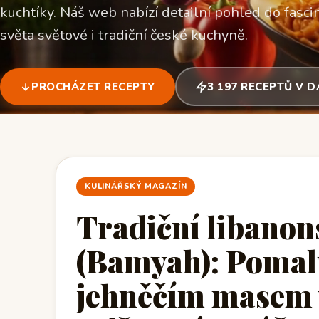
kuchtíky. Náš web nabízí detailní pohled do fascin
světa světové i tradiční české kuchyně.
PROCHÁZET RECEPTY
3 197 RECEPTŮ V 
KULINÁŘSKÝ MAGAZÍN
Tradiční libanon
(Bamyah): Pomalu
jehněčím masem 