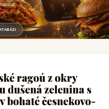
ujícího
DATABÁZI
ské ragoú z okry
 dušená zelenina s
v bohaté česnekovo-