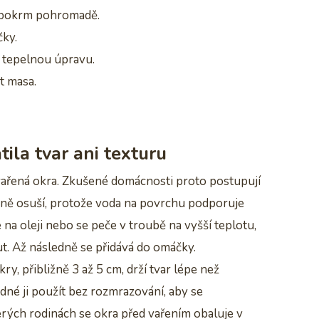
ží pokrm pohromadě.
čky.
u tepelnou úpravu.
t masa.
tila tvar ani texturu
zvařená okra. Zkušené domácnosti proto postupují
adně osuší, protože voda na povrchu podporuje
 na oleji nebo se peče v troubě na vyšší teplotu,
. Až následně se přidává do omáčky.
kry, přibližně 3 až 5 cm, drží tvar lépe než
dné ji použít bez rozmrazování, aby se
erých rodinách se okra před vařením obaluje v