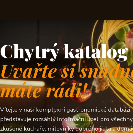
Chytrý katalog 
Uvařte si snadn
máte rádi!
Vítejte v naší komplexní gastronomické databázi,
představuje rozsáhlý informační uzel pro všechny z
zkušené kuchaře, milovníky dobrého jídla a domá