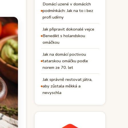
Domácí uzené v domácích
podmínkách: Jak na to i bez
profi udírny
Jak připravit dokonalé vejce
Benedikt s holandskou
omáčkou
Jak na domácí poctivou
tatarskou omáčku podle
norem ze 70. let
Jak správně restovat játra,
aby zůstala měkká a
nevyschla