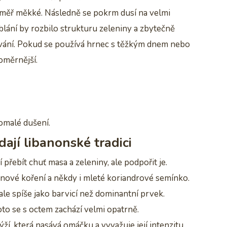
téměř měkké. Následně se pokrm dusí na velmi
lání by rozbilo strukturu zeleniny a zbytečně
lávání. Pokud se používá hrnec s těžkým dnem nebo
noměrnější.
omalé dušení.
dají libanonské tradici
přebít chuť masa a zeleniny, ale podpořit je.
e, nové koření a někdy i mleté koriandrové semínko.
ale spíše jako barvicí než dominantní prvek.
oto se s octem zachází velmi opatrně.
í, která nasává omáčku a vyvažuje její intenzitu.