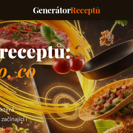
Generátor
Receptů
receptů:
o, co
 která
ačínající i
cí