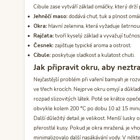
Cibule zase vytváří základ omáčky, který dr
Jehněčí maso:
dodává chuť, tuk a plnost omá
Okra:
hlavní zelenina, která vyžaduje šetrno
Rajčata:
tvoří kyselý základ a vyvažují tučnos
Česnek:
zajišťuje typické aroma a ostrost.
Cibule:
poskytuje sladkost a kulatost chuti.
Jak připravit okru, aby neztra
Nejčastější problém při vaření bamyah je ro
ve třech krocích. Nejprve okru omyjí a důkl
rozpad slizovitých látek. Poté se krátce opeče
obvykle kolem 200 °C po dobu 10 až 15 minut
Další důležitý detail je velikost. Menší lusky o
přerostlé kusy. Pokud je okra mražená, je vho
minimalizovalo další nasákávání vody. V někt