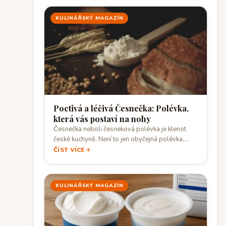
KULINÁŘSKÝ MAGAZÍN
Poctivá a léčivá Česnečka: Polévka,
která vás postaví na nohy
Česnečka neboli česneková polévka je klenot
české kuchyně. Není to jen obyčejná polévka,
ale…
ČÍST VÍCE
KULINÁŘSKÝ MAGAZÍN