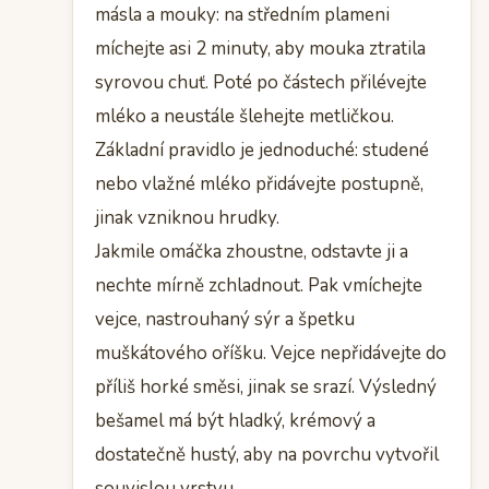
másla a mouky: na středním plameni
míchejte asi 2 minuty, aby mouka ztratila
syrovou chuť. Poté po částech přilévejte
mléko a neustále šlehejte metličkou.
Základní pravidlo je jednoduché: studené
nebo vlažné mléko přidávejte postupně,
jinak vzniknou hrudky.
Jakmile omáčka zhoustne, odstavte ji a
nechte mírně zchladnout. Pak vmíchejte
vejce, nastrouhaný sýr a špetku
muškátového oříšku. Vejce nepřidávejte do
příliš horké směsi, jinak se srazí. Výsledný
bešamel má být hladký, krémový a
dostatečně hustý, aby na povrchu vytvořil
souvislou vrstvu.