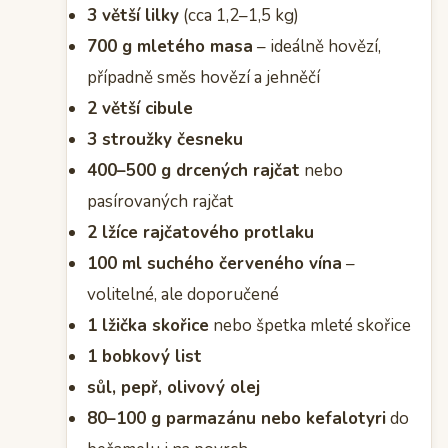
3 větší lilky
(cca 1,2–1,5 kg)
700 g mletého masa
– ideálně hovězí,
případně směs hovězí a jehněčí
2 větší cibule
3 stroužky česneku
400–500 g drcených rajčat
nebo
pasírovaných rajčat
2 lžíce rajčatového protlaku
100 ml suchého červeného vína
–
volitelné, ale doporučené
1 lžička skořice
nebo špetka mleté skořice
1 bobkový list
sůl, pepř, olivový olej
80–100 g parmazánu nebo kefalotyri
do