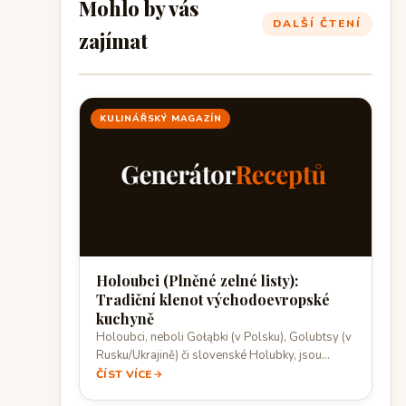
Mohlo by vás
DALŠÍ ČTENÍ
zajímat
KULINÁŘSKÝ MAGAZÍN
Holoubci (Plněné zelné listy):
Tradiční klenot východoevropské
kuchyně
Holoubci, neboli Gołąbki (v Polsku), Golubtsy (v
Rusku/Ukrajině) či slovenské Holubky, jsou
klasickým, hřejivým jídlem. Jde o mleté maso a…
ČÍST VÍCE