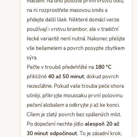
máslem. Na dno položte první vrstvu lilku,
na ni rozprostřete masovou směs a
přidejte další lilek. Některé domácí verze
používají i vrstvu brambor, ale v tradiční
řecké variantě není nutná. Nakonec přelijte
vše bešamelem a povrch posypte zbytkem
sýra.
Pečte v troubě předehřáté na
180 °C
přibližně
40 až 50 minut
, dokud povrch
nezezlátne. Pokud vaše trouba peče shora
silněji, přikryjte moussaku první polovinu
pečení alobalem a odkryjte ji až ke konci.
Cílem je zlatý povrch bez spálených míst.
Po dopečení nechte jídlo
alespoň 20 až
30 minut odpočinout
. To je zásadní krok,