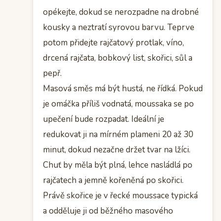
opékejte, dokud se nerozpadne na drobné
kousky a neztratí syrovou barvu. Teprve
potom přidejte rajčatový protlak, víno,
drcená rajčata, bobkový list, skořici, sůl a
pepř.
Masová směs má být hustá, ne řídká. Pokud
je omáčka příliš vodnatá, moussaka se po
upečení bude rozpadat. Ideální je
redukovat ji na mírném plameni 20 až 30
minut, dokud nezačne držet tvar na lžíci.
Chuť by měla být plná, lehce nasládlá po
rajčatech a jemně kořeněná po skořici.
Právě skořice je v řecké moussace typická
a odděluje ji od běžného masového