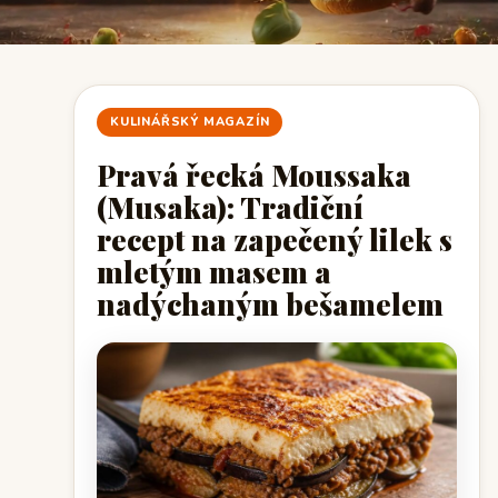
KULINÁŘSKÝ MAGAZÍN
Pravá řecká Moussaka
(Musaka): Tradiční
recept na zapečený lilek s
mletým masem a
nadýchaným bešamelem