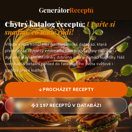
Generátor
Receptů
Chytrý katalog receptů:
Uvařte si
snadno, co máte rádi!
Vítejte v naší komplexní gastronomické databázi, která
představuje rozsáhlý informační uzel pro všechny začínající i
zkušené kuchaře, milovníky dobrého jídla a domácí kuchtíky. Náš
web nabízí detailní pohled do fascinujícího světa světové i
tradiční české kuchyně.
PROCHÁZET RECEPTY
3 197 RECEPTŮ V DATABÁZI