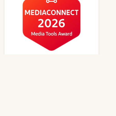
Kvízy online
Zvířecí jména
Psí magazín
Kočičí magazín
Kontakt