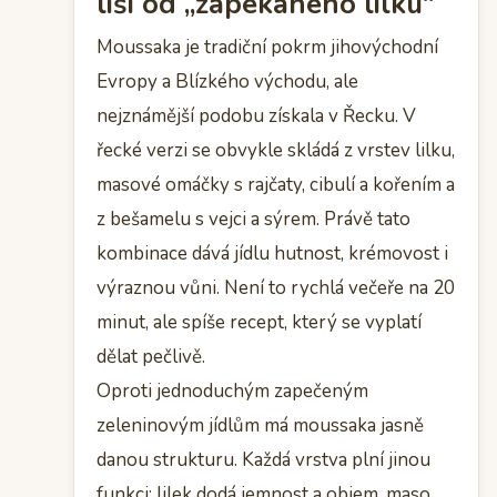
liší od „zapékaného lilku“
Moussaka je tradiční pokrm jihovýchodní
Evropy a Blízkého východu, ale
nejznámější podobu získala v Řecku. V
řecké verzi se obvykle skládá z vrstev lilku,
masové omáčky s rajčaty, cibulí a kořením a
z bešamelu s vejci a sýrem. Právě tato
kombinace dává jídlu hutnost, krémovost i
výraznou vůni. Není to rychlá večeře na 20
minut, ale spíše recept, který se vyplatí
dělat pečlivě.
Oproti jednoduchým zapečeným
zeleninovým jídlům má moussaka jasně
danou strukturu. Každá vrstva plní jinou
funkci: lilek dodá jemnost a objem, maso