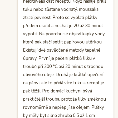
nejcitlivější část receptu. Když nasaje příliš
tuku nebo zůstane vodnatý, moussaka
ztratí pevnost. Proto se vyplatí plátky
předem osolit a nechat je 20 až 30 minut
vypotit. Na povrchu se objeví kapky vody,
které pak stačí setřít papírovou utěrkou.
Existují dvě osvědčené metody tepelné
úpravy. První je pečení plátků lilku v
troubě při 200 °C asi 20 minut s trochou
olivového oleje. Druhá je krátké opečení
na pánvi, ale to přidá více tuku a recept je
pak těžší. Pro domácí kuchyni bývá
praktičtější trouba, protože lilky změknou
rovnoměrně a nepřepijí se olejem. Plátky
by měly být silné zhruba 0,5 až 1 cm.