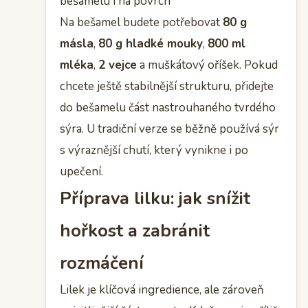
bešamelu i na povrch
Na bešamel budete potřebovat
80 g
másla
,
80 g hladké mouky
,
800 ml
mléka
,
2 vejce
a muškátový oříšek. Pokud
chcete ještě stabilnější strukturu, přidejte
do bešamelu část nastrouhaného tvrdého
sýra. U tradiční verze se běžně používá sýr
s výraznější chutí, který vynikne i po
upečení.
Příprava lilku: jak snížit
hořkost a zabránit
rozmáčení
Lilek je klíčová ingredience, ale zároveň