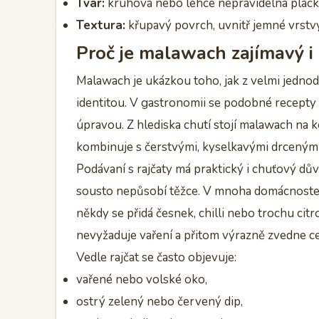
Tvar:
kruhová nebo lehce nepravidelná plack
Textura:
křupavý povrch, uvnitř jemné vrstvy
Proč je malawach zajímavý i
Malawach je ukázkou toho, jak z velmi jednod
identitou. V gastronomii se podobné recepty s
úpravou. Z hlediska chutí stojí malawach na k
kombinuje s čerstvými, kyselkavými drcenými r
Podávaní s rajčaty má praktický i chuťový důvo
sousto nepůsobí těžce. V mnoha domácnostech 
někdy se přidá česnek, chilli nebo trochu cit
nevyžaduje vaření a přitom výrazně zvedne ce
Vedle rajčat se často objevuje:
vařené nebo volské oko,
ostrý zelený nebo červený dip,