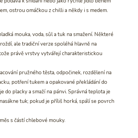
e podává k snídani nebo jako rychlé jídlo během
cem, ostrou omáčkou z chilli a někdy i s medem.
ladká mouka, voda, sůl a tuk na smažení. Některé
oždí, ale tradiční verze spoléhá hlavně na
tože právě vrstvy vytvářejí charakteristickou
acování pružného těsta, odpočinek, rozdělení na
acku, potření tukem a opakované překládání do
e do placky a smaží na pánvi. Správná teplota je
 nasákne tuk; pokud je příliš horká, spálí se povrch
směs s částí chlebové mouky.