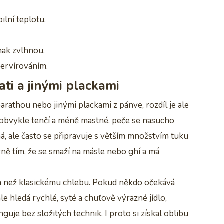
ilní teplotu.
nak zvlhnou.
servírováním.
ti a jinými plackami
athou nebo jinými plackami z pánve, rozdíl je ale
je obvykle tenčí a méně mastné, peče se nasucho
á, ale často se připravuje s větším množstvím tuku
vně tím, že se smaží na másle nebo ghí a má
ám než klasickému chlebu. Pokud někdo očekává
 hledá rychlé, syté a chuťově výrazné jídlo,
uje bez složitých technik. I proto si získal oblibu