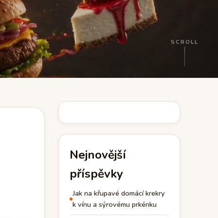
SCROLL
Nejnovější
příspěvky
Jak na křupavé domácí krekry
k vínu a sýrovému prkénku