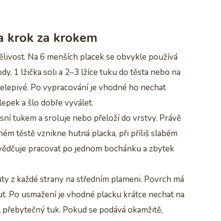
a krok za krokem
pělivost. Na 6 menších placek se obvykle používá
, 1 lžička soli a 2–3 lžíce tuku do těsta nebo na
nelepivé. Po vypracování je vhodné ho nechat
epek a šlo dobře vyválet.
ísní tukem a sroluje nebo přeloží do vrstvy. Právě
lném těstě vznikne hutná placka, při příliš slabém
svědčuje pracovat po jednom bochánku a zbytek
ty z každé strany na středním plameni. Povrch má
t. Po usmažení je vhodné placku krátce nechat na
l přebytečný tuk. Pokud se podává okamžitě,