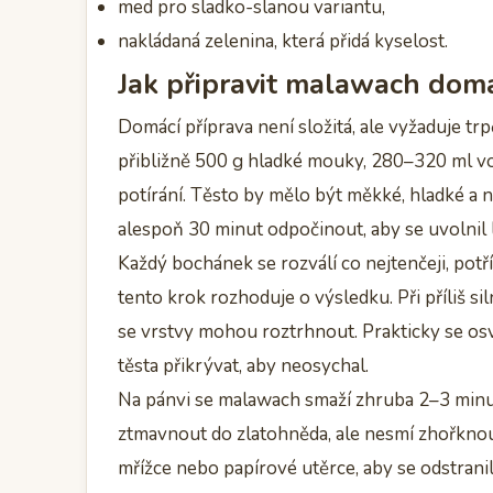
med pro sladko-slanou variantu,
nakládaná zelenina, která přidá kyselost.
Jak připravit malawach dom
Domácí příprava není složitá, ale vyžaduje tr
přibližně 500 g hladké mouky, 280–320 ml vody
potírání. Těsto by mělo být měkké, hladké a 
alespoň 30 minut odpočinout, aby se uvolnil l
Každý bochánek se rozválí co nejtenčeji, potř
tento krok rozhoduje o výsledku. Při příliš si
se vrstvy mohou roztrhnout. Prakticky se o
těsta přikrývat, aby neosychal.
Na pánvi se malawach smaží zhruba 2–3 minu
ztmavnout do zlatohněda, ale nesmí zhořknou
mřížce nebo papírové utěrce, aby se odstrani