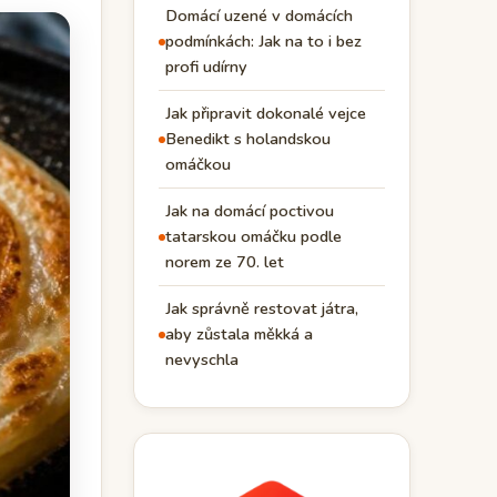
Domácí uzené v domácích
podmínkách: Jak na to i bez
profi udírny
Jak připravit dokonalé vejce
Benedikt s holandskou
omáčkou
Jak na domácí poctivou
tatarskou omáčku podle
norem ze 70. let
Jak správně restovat játra,
aby zůstala měkká a
nevyschla