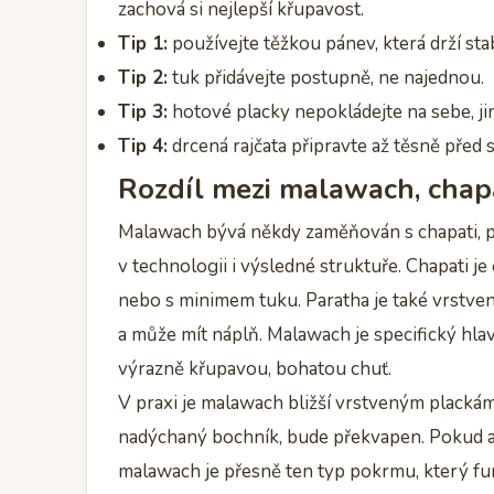
zachová si nejlepší křupavost.
Tip 1:
používejte těžkou pánev, která drží stab
Tip 2:
tuk přidávejte postupně, ne najednou.
Tip 3:
hotové placky nepokládejte na sebe, ji
Tip 4:
drcená rajčata připravte až těsně před 
Rozdíl mezi malawach, chapa
Malawach bývá někdy zaměňován s chapati, par
v technologii i výsledné struktuře. Chapati 
nebo s minimem tuku. Paratha je také vrstven
a může mít náplň. Malawach je specifický hla
výrazně křupavou, bohatou chuť.
V praxi je malawach bližší vrstveným plack
nadýchaný bochník, bude překvapen. Pokud ale
malawach je přesně ten typ pokrmu, který fung