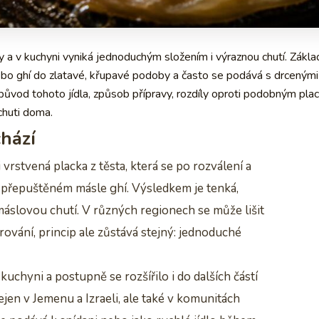
 a v kuchyni vyniká jednoduchým složením i výraznou chutí. Zákl
bo ghí do zlatavé, křupavé podoby a často se podává s drcenými 
ůvod tohoto jídla, způsob přípravy, rozdíly oproti podobným pla
chuti doma.
hází
vrstvená placka z těsta, která se po rozválení a
přepuštěném másle ghí. Výsledkem je tenká,
áslovou chutí. V různých regionech se může lišit
ování, princip ale zůstává stejný: jednoduché
uchyni a postupně se rozšířilo i do dalších částí
jen v Jemenu a Izraeli, ale také v komunitách