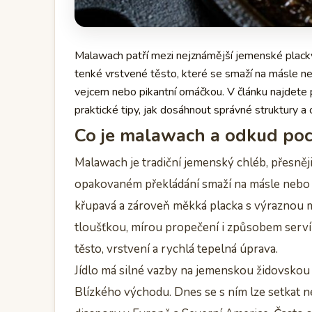
Malawach patří mezi nejznámější jemenské placky
tenké vrstvené těsto, které se smaží na másle ne
vejcem nebo pikantní omáčkou. V článku najdete p
praktické tipy, jak dosáhnout správné struktury a 
Co je malawach a odkud poc
Malawach je tradiční jemenský chléb, přesněji 
opakovaném překládání smaží na másle nebo 
křupavá a zároveň měkká placka s výraznou m
tloušťkou, mírou propečení i způsobem servír
těsto, vrstvení a rychlá tepelná úprava.
Jídlo má silné vazby na jemenskou židovskou k
Blízkého východu. Dnes se s ním lze setkat ne