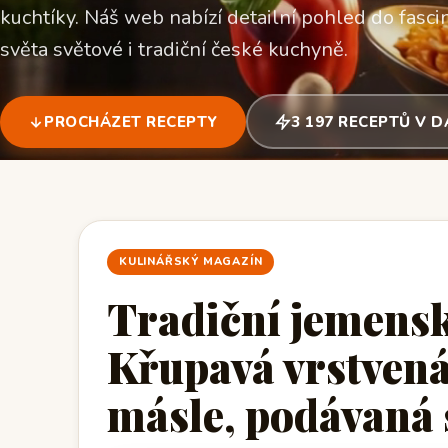
kuchtíky. Náš web nabízí detailní pohled do fascin
světa světové i tradiční české kuchyně.
PROCHÁZET RECEPTY
3 197 RECEPTŮ V 
KULINÁŘSKÝ MAGAZÍN
Tradiční jemens
Křupavá vrstven
másle, podávaná 