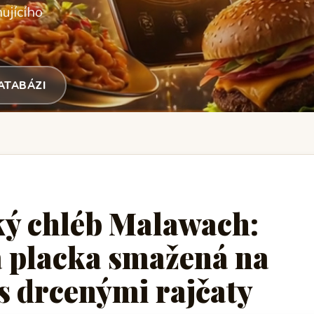
ujícího
DATABÁZI
ký chléb Malawach:
á placka smažená na
s drcenými rajčaty