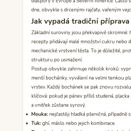
diaspory v Evropě a Severní Americe. Často s
dne, obvykle s drcenými rajčaty, vařeným vej
Jak vypadá tradiční příprava
Základní suroviny jsou překvapivě skromné: h
recepty přidávají malé množství cukru nebo dr
mechanické vrstvení těsta. To je důležité, pro
strukturu po usmažení.
Postup obvykle zahrnuje několik kroků: vypr
menší bochánky, vyválení na velmi tenkou pl
vrstev. Každý bochánek se pak znovu rozvaluj
klíčová: pokud je pánev příliš studená, placka
a vnitřek zůstane syrový.
Mouka:
nejčastěji hladká pšeničná, případně 
Tuk:
ghí, máslo nebo jejich kombinace.