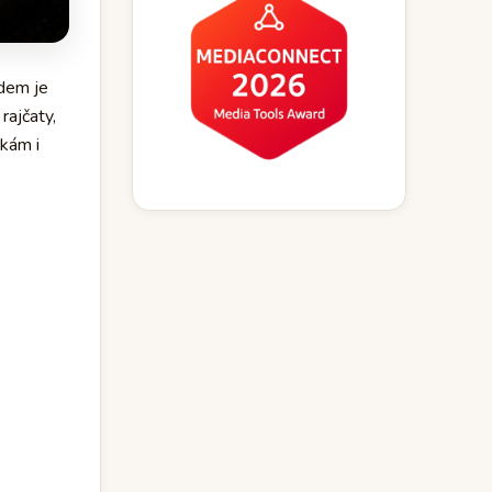
adem je
rajčaty,
ckám i