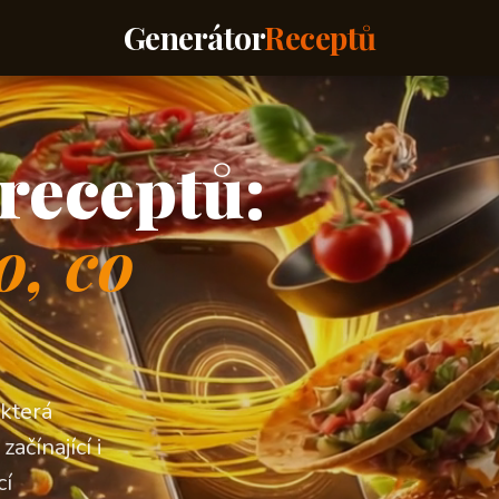
Generátor
Receptů
receptů:
o, co
 která
ačínající i
cí