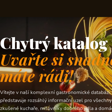
Chytrý katalog 
Uvařte si snadn
máte rádi!
Vítejte v naší komplexní gastronomické databázi,
představuje rozsáhlý informační uzel pro všechny z
zkušené kuchaře, milovníky dobrého jídla a domá