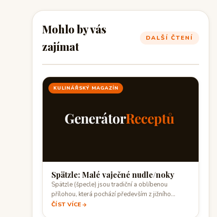
Mohlo by vás
DALŠÍ ČTENÍ
zajímat
KULINÁŘSKÝ MAGAZÍN
Spätzle: Malé vaječné nudle/noky
Spätzle (špecle) jsou tradiční a oblíbenou
přílohou, která pochází především z jižního
Německa (Švábsko…
ČÍST VÍCE