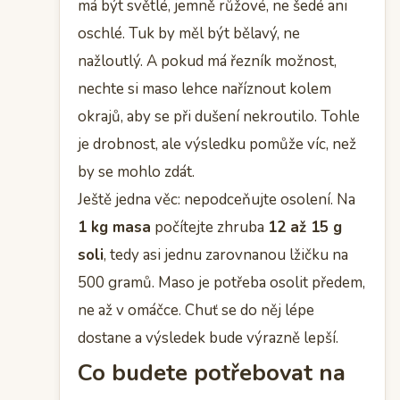
má být světlé, jemně růžové, ne šedé ani
oschlé. Tuk by měl být bělavý, ne
nažloutlý. A pokud má řezník možnost,
nechte si maso lehce naříznout kolem
okrajů, aby se při dušení nekroutilo. Tohle
je drobnost, ale výsledku pomůže víc, než
by se mohlo zdát.
Ještě jedna věc: nepodceňujte osolení. Na
1 kg masa
počítejte zhruba
12 až 15 g
soli
, tedy asi jednu zarovnanou lžičku na
500 gramů. Maso je potřeba osolit předem,
ne až v omáčce. Chuť se do něj lépe
dostane a výsledek bude výrazně lepší.
Co budete potřebovat na