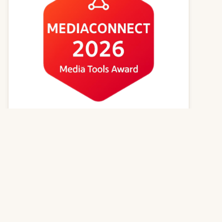
Kvízy online
Zvířecí jména
Psí magazín
Kočičí magazín
Kontakt