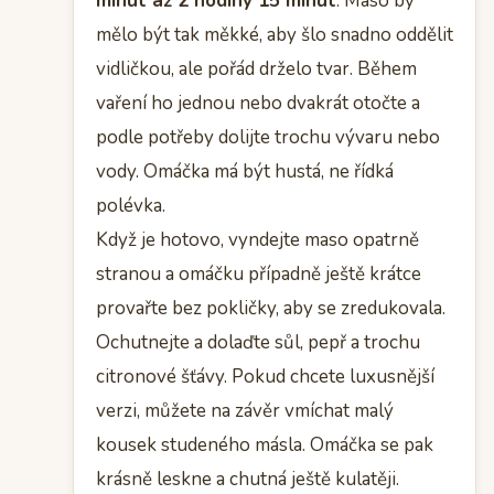
minut až 2 hodiny 15 minut
. Maso by
mělo být tak měkké, aby šlo snadno oddělit
vidličkou, ale pořád drželo tvar. Během
vaření ho jednou nebo dvakrát otočte a
podle potřeby dolijte trochu vývaru nebo
vody. Omáčka má být hustá, ne řídká
polévka.
Když je hotovo, vyndejte maso opatrně
stranou a omáčku případně ještě krátce
provařte bez pokličky, aby se zredukovala.
Ochutnejte a dolaďte sůl, pepř a trochu
citronové šťávy. Pokud chcete luxusnější
verzi, můžete na závěr vmíchat malý
kousek studeného másla. Omáčka se pak
krásně leskne a chutná ještě kulatěji.