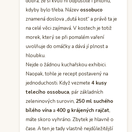
dobrá, že si kvůli ní odpustíte i přílohu,
kdyby bylo třeba. Název
ossobuco
znamená doslova „dutá kost“ a právě ta je
na celé věci zajímavá. V kostech je totiž
morek, který se při pomalém vaření
uvolňuje do omáčky a dává jí plnost a
hloubku.
Nejde o žádnou kuchařskou exhibici.
Naopak, tohle je recept postavený na
jednoduchosti. Když vezmete
4 kusy
telecího ossobuca
, pár základních
zeleninových surovin,
250 ml suchého
bílého vína
a
400 g krájených rajčat
,
máte skoro vyhráno. Zbytek je hlavně o
čase. A ten je tady vlastně nejdůležitější