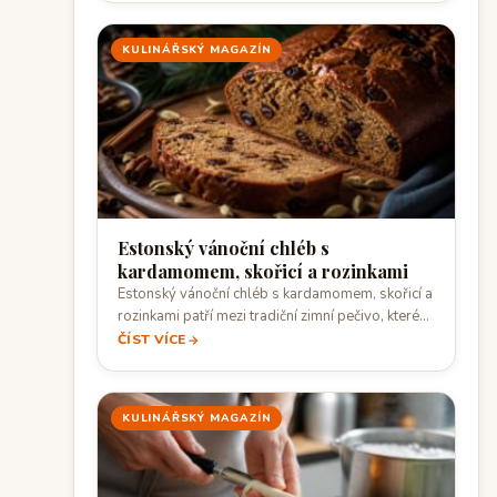
KULINÁŘSKÝ MAGAZÍN
Estonský vánoční chléb s
kardamomem, skořicí a rozinkami
Estonský vánoční chléb s kardamomem, skořicí a
rozinkami patří mezi tradiční zimní pečivo, které…
ČÍST VÍCE
KULINÁŘSKÝ MAGAZÍN