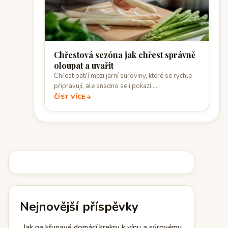
Chřestová sezóna jak chřest správně
oloupat a uvařit
Chřest patří mezi jarní suroviny, které se rychle
připravují, ale snadno se i pokazí.…
ČÍST VÍCE
Nejnovější příspěvky
Jak na křupavé domácí krekry k vínu a sýrovému