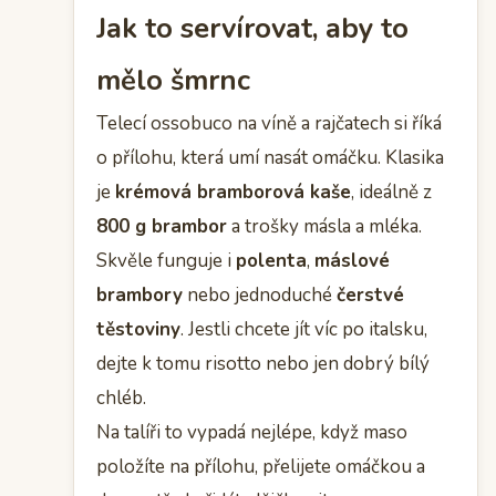
Jak to servírovat, aby to
mělo šmrnc
Telecí ossobuco na víně a rajčatech si říká
o přílohu, která umí nasát omáčku. Klasika
je
krémová bramborová kaše
, ideálně z
800 g brambor
a trošky másla a mléka.
Skvěle funguje i
polenta
,
máslové
brambory
nebo jednoduché
čerstvé
těstoviny
. Jestli chcete jít víc po italsku,
dejte k tomu risotto nebo jen dobrý bílý
chléb.
Na talíři to vypadá nejlépe, když maso
položíte na přílohu, přelijete omáčkou a