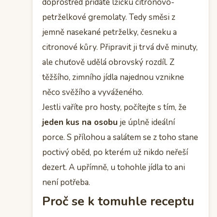
doprostřed přidáte lžičku citronovo-
petrželkové gremolaty. Tedy směsi z
jemně nasekané petrželky, česneku a
citronové kůry. Připravit ji trvá dvě minuty,
ale chuťově udělá obrovský rozdíl. Z
těžšího, zimního jídla najednou vznikne
něco svěžího a vyváženého.
Jestli vaříte pro hosty, počítejte s tím, že
jeden kus na osobu
je úplně ideální
porce. S přílohou a salátem se z toho stane
poctivý oběd, po kterém už nikdo neřeší
dezert. A upřímně, u tohohle jídla to ani
není potřeba.
Proč se k tomuhle receptu