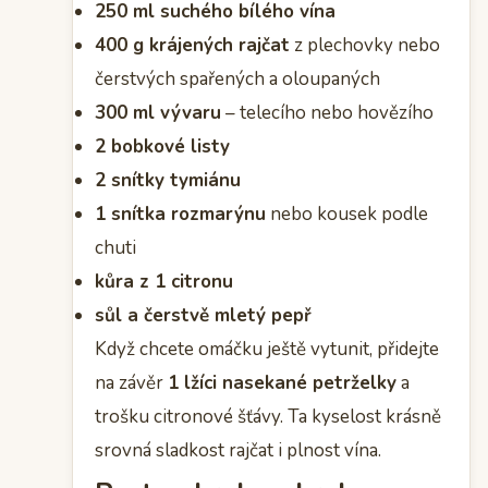
250 ml suchého bílého vína
400 g krájených rajčat
z plechovky nebo
čerstvých spařených a oloupaných
300 ml vývaru
– telecího nebo hovězího
2 bobkové listy
2 snítky tymiánu
1 snítka rozmarýnu
nebo kousek podle
chuti
kůra z 1 citronu
sůl a čerstvě mletý pepř
Když chcete omáčku ještě vytunit, přidejte
na závěr
1 lžíci nasekané petrželky
a
trošku citronové šťávy. Ta kyselost krásně
srovná sladkost rajčat i plnost vína.