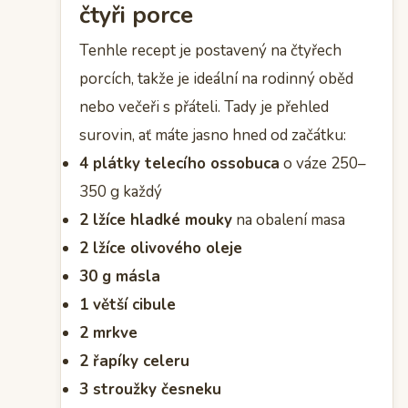
čtyři porce
Tenhle recept je postavený na čtyřech
porcích, takže je ideální na rodinný oběd
nebo večeři s přáteli. Tady je přehled
surovin, ať máte jasno hned od začátku:
4 plátky telecího ossobuca
o váze 250–
350 g každý
2 lžíce hladké mouky
na obalení masa
2 lžíce olivového oleje
30 g másla
1 větší cibule
2 mrkve
2 řapíky celeru
3 stroužky česneku