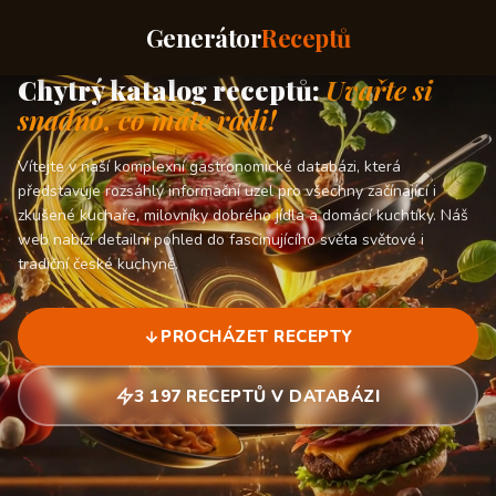
Generátor
Receptů
Chytrý katalog receptů:
Uvařte si
snadno, co máte rádi!
Vítejte v naší komplexní gastronomické databázi, která
představuje rozsáhlý informační uzel pro všechny začínající i
zkušené kuchaře, milovníky dobrého jídla a domácí kuchtíky. Náš
web nabízí detailní pohled do fascinujícího světa světové i
tradiční české kuchyně.
PROCHÁZET RECEPTY
3 197 RECEPTŮ V DATABÁZI