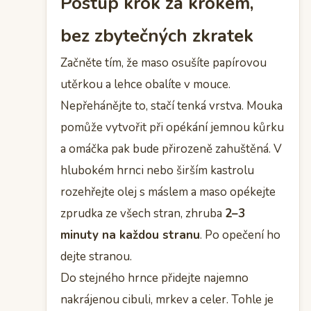
Postup krok za krokem,
bez zbytečných zkratek
Začněte tím, že maso osušíte papírovou
utěrkou a lehce obalíte v mouce.
Nepřehánějte to, stačí tenká vrstva. Mouka
pomůže vytvořit při opékání jemnou kůrku
a omáčka pak bude přirozeně zahuštěná. V
hlubokém hrnci nebo širším kastrolu
rozehřejte olej s máslem a maso opékejte
zprudka ze všech stran, zhruba
2–3
minuty na každou stranu
. Po opečení ho
dejte stranou.
Do stejného hrnce přidejte najemno
nakrájenou cibuli, mrkev a celer. Tohle je