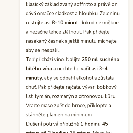
klasický základ zvaný soffritto a právě on
dává omáčce sladkost a hloubku. Zeleninu
restujte asi
8–10 minut
, dokud nezměkne
a nezačne lehce zlátnout. Pak přidejte
nasekaný česnek a ještě minutu míchejte,
aby se nespálil.
Teď přichází víno. Nalijte
250 ml suchého
bílého vína
a nechte ho vařit asi
3–4
minuty
, aby se odpařil alkohol a zůstala
chuť. Pak přidejte rajčata, vývar, bobkový
list, tymián, rozmarýn a citronovou kůru.
Vraťte maso zpět do hrnce, přiklopte a
stáhněte plamen na minimum.
Dušení potrvá přibližně
1 hodinu 45