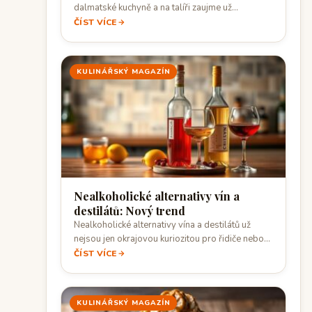
dalmatské kuchyně a na talíři zaujme už…
ČÍST VÍCE
KULINÁŘSKÝ MAGAZÍN
Nealkoholické alternativy vín a
destilátů: Nový trend
Nealkoholické alternativy vína a destilátů už
nejsou jen okrajovou kuriozitou pro řidiče nebo
těhotné…
ČÍST VÍCE
KULINÁŘSKÝ MAGAZÍN