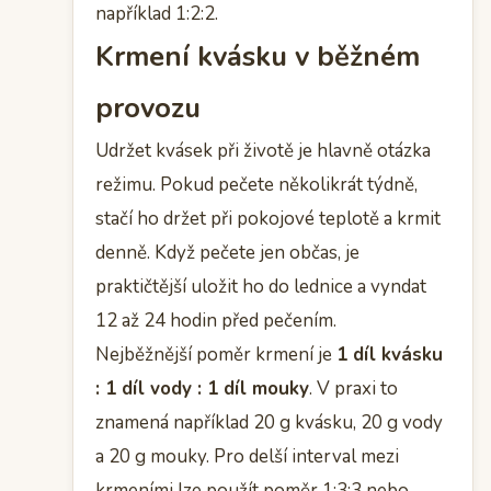
například 1:2:2.
Krmení kvásku v běžném
provozu
Udržet kvásek při životě je hlavně otázka
režimu. Pokud pečete několikrát týdně,
stačí ho držet při pokojové teplotě a krmit
denně. Když pečete jen občas, je
praktičtější uložit ho do lednice a vyndat
12 až 24 hodin před pečením.
Nejběžnější poměr krmení je
1 díl kvásku
: 1 díl vody : 1 díl mouky
. V praxi to
znamená například 20 g kvásku, 20 g vody
a 20 g mouky. Pro delší interval mezi
krmeními lze použít poměr 1:3:3 nebo