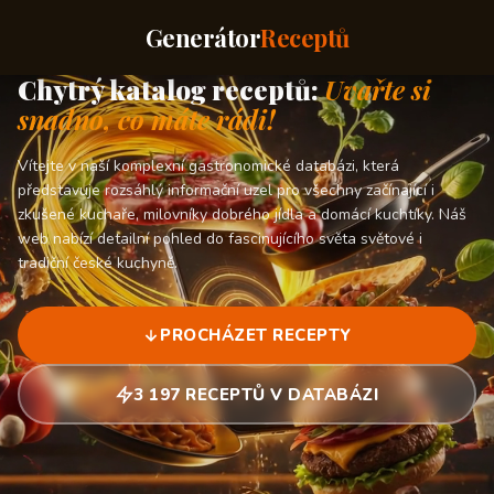
Generátor
Receptů
Chytrý katalog receptů:
Uvařte si
snadno, co máte rádi!
Vítejte v naší komplexní gastronomické databázi, která
představuje rozsáhlý informační uzel pro všechny začínající i
zkušené kuchaře, milovníky dobrého jídla a domácí kuchtíky. Náš
web nabízí detailní pohled do fascinujícího světa světové i
tradiční české kuchyně.
PROCHÁZET RECEPTY
3 197 RECEPTŮ V DATABÁZI