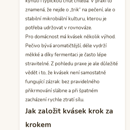
kynutí i typickou chuť chleba. V praxi to
znamená, že nejde o „trik“ na pečení, ale o
stabilní mikrobiální kulturu, kterou je
potřeba udržovat v rovnováze.
Pro domácnost má kvásek několik výhod.
Pečivo bývá aromatičtější, déle vydrží
měkké a díky fermentaci je často lépe
stravitelné. Z pohledu praxe je ale důležité
vědět i to, že kvásek není samostatně
fungující zázrak: bez pravidelného
přikrmování slábne a při špatném
zacházení rychle ztratí sílu.
Jak založit kvásek krok za
krokem