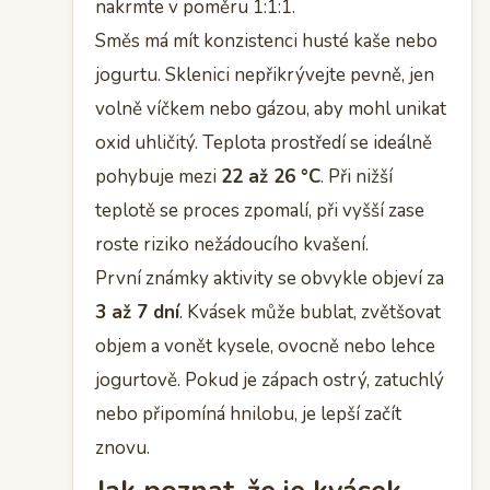
nakrmte v poměru 1:1:1.
Směs má mít konzistenci husté kaše nebo
jogurtu. Sklenici nepřikrývejte pevně, jen
volně víčkem nebo gázou, aby mohl unikat
oxid uhličitý. Teplota prostředí se ideálně
pohybuje mezi
22 až 26 °C
. Při nižší
teplotě se proces zpomalí, při vyšší zase
roste riziko nežádoucího kvašení.
První známky aktivity se obvykle objeví za
3 až 7 dní
. Kvásek může bublat, zvětšovat
objem a vonět kysele, ovocně nebo lehce
jogurtově. Pokud je zápach ostrý, zatuchlý
nebo připomíná hnilobu, je lepší začít
znovu.