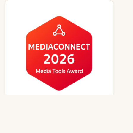
Kvízy online
Zvířecí jména
Psí magazín
Kočičí magazín