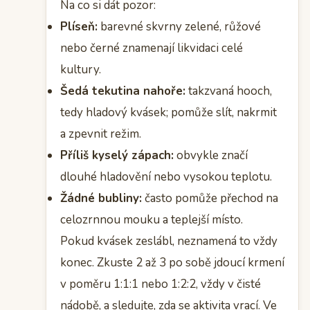
Na co si dát pozor:
Plíseň:
barevné skvrny zelené, růžové
nebo černé znamenají likvidaci celé
kultury.
Šedá tekutina nahoře:
takzvaná hooch,
tedy hladový kvásek; pomůže slít, nakrmit
a zpevnit režim.
Příliš kyselý zápach:
obvykle značí
dlouhé hladovění nebo vysokou teplotu.
Žádné bubliny:
často pomůže přechod na
celozrnnou mouku a teplejší místo.
Pokud kvásek zeslábl, neznamená to vždy
konec. Zkuste 2 až 3 po sobě jdoucí krmení
v poměru 1:1:1 nebo 1:2:2, vždy v čisté
nádobě, a sledujte, zda se aktivita vrací. Ve