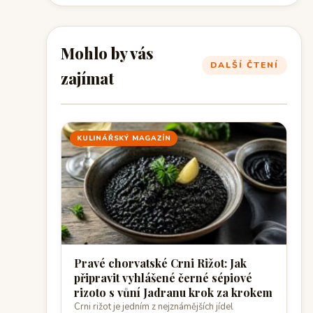
Mohlo by vás
DALŠÍ ČTENÍ
zajímat
KULINÁŘSKÝ MAGAZÍN
Pravé chorvatské Crni Rižot: Jak
připravit vyhlášené černé sépiové
rizoto s vůní Jadranu krok za krokem
Crni rižot je jedním z nejznámějších jídel