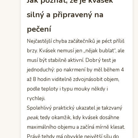
Jak poznat, že je kvásek
silný a připravený na
pečení
Nejčastější chyba začátečníků je péct příliš
brzy. Kvásek nemusí jen „nějak bublat“, ale
musí být stabilně aktivní. Dobrý test je
jednoduchý: po nakrmení by měl během 4
až 8 hodin viditelně zdvojnásobit objem,
podle teploty i typu mouky někdy i
rychleji.
Spolehlivý praktický ukazatel je takzvaný
peak
, tedy okamžik, kdy kvásek dosáhne
maximálního objemu a začíná mírně klesat.
Právě tehdy má obvykle největší sílu do