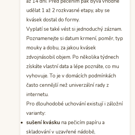
až 14 dní. Před pečením pak bývá vhodné
udělat 1 až 2 rozkvasné etapy, aby se
kvásek dostal do formy.
Vyplatí se také vést si jednoduchý záznam.
Poznamenejte si datum krmení, poměr, typ
mouky a dobu, za jakou kvásek
zdvojnásobil objem. Po několika týdnech
získáte vlastní data a lépe poznáte, co mu
vyhovuje. To je v domácích podmínkách
často cennější než univerzální rady z
internetu.
Pro dlouhodobé uchování existují i záložní
varianty:
sušení kvásku
na pečicím papíru a
skladování v uzavřené nádobě,