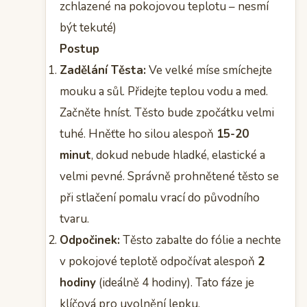
zchlazené na pokojovou teplotu – nesmí
být tekuté)
Postup
Zadělání Těsta:
Ve velké míse smíchejte
mouku a sůl. Přidejte teplou vodu a med.
Začněte hníst. Těsto bude zpočátku velmi
tuhé. Hněťte ho silou alespoň
15-20
minut
, dokud nebude hladké, elastické a
velmi pevné. Správně prohnětené těsto se
při stlačení pomalu vrací do původního
tvaru.
Odpočinek:
Těsto zabalte do fólie a nechte
v pokojové teplotě odpočívat alespoň
2
hodiny
(ideálně 4 hodiny). Tato fáze je
klíčová pro uvolnění lepku.