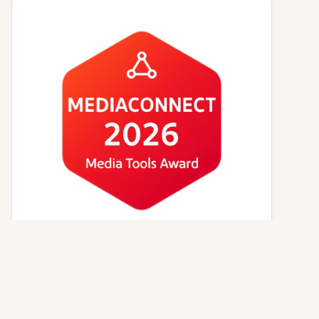
Kvízy online
Zvířecí jména
Psí magazín
Kočičí magazín