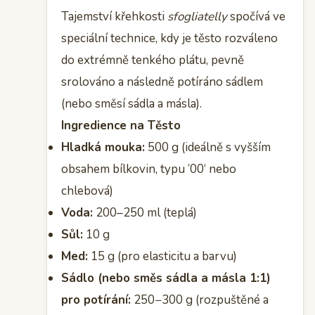
Tajemství křehkosti
sfogliatelly
spočívá ve
speciální technice, kdy je těsto rozváleno
do extrémně tenkého plátu, pevně
srolováno a následně potíráno sádlem
(nebo směsí sádla a másla).
Ingredience na Těsto
Hladká mouka:
500 g (ideálně s vyšším
obsahem bílkovin, typu ’00‘ nebo
chlebová)
Voda:
200–250 ml (teplá)
Sůl:
10 g
Med:
15 g (pro elasticitu a barvu)
Sádlo (nebo směs sádla a másla 1:1)
pro potírání:
250−300 g (rozpuštěné a