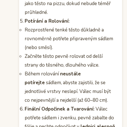
jako těsto na pizzu, dokud nebude téměř
průhledné.
Potírání a Rolování:
Rozprostřené tenké těsto důkladně a
rovnoměrně potřete připraveným sádlem
(nebo směsí).
Začněte těsto pevně rolovat od delší
strany do těsného, dlouhého válce.
Během rolování
neustále
potírejte
sádlem, abyste zajistili, že se
jednotlivé vrstvy neslepí. Válec musí být
co nejpevnější a nejdelší (až 60–80 cm).
Finální Odpočinek a Tvarování:
Válec
potřete sádlem i zvenku, pevně zabalte do
fólie a nechte odpočívat v
lednici alespoň