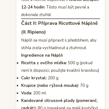
12-24 hodin
. Těsto musí být pevné a
dokonale ztuhlé.
Část II: Příprava Ricottové Náplně
(Il Ripieno)
Náplň se musí připravit s předstihem, aby
stihla zcela vychladnout a ztuhnout.
Ingredience na Náplň
Ricotta z ovčího mléka:
500 g (pokud
není k dispozici, použijte kvalitní kravskou)
Cukr krystal:
200 g
Krupice (nebo rýžová mouka):
70 g
Voda:
200 ml
Kandované citrusové plody (pomeranč,
cedrát):
80 g (nasekané na malé kostičky)