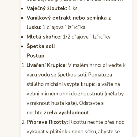
Vaječný žloutek:
1 ks
Vanilkový extrakt nebo semínka z
lusku:
1 cˇajovaˊ lzˇicˇka
Mletá skořice:
1/2 cˇajoveˊ lzˇicˇky
Špetka soli
Postup
Uvaření Krupice:
V malém hrnci přiveďte k
varu vodu se špetkou soli. Pomalu za
stálého míchání vsypte krupici a vařte na
velmi mírném ohni do zhoustnutí (měla by
vzniknout hustá kaše). Odstavte a
nechte
zcela vychladnout
.
Příprava Ricotty:
Ricottu nechte přes noc
vykapat v plátýnku nebo sítku, abyste se