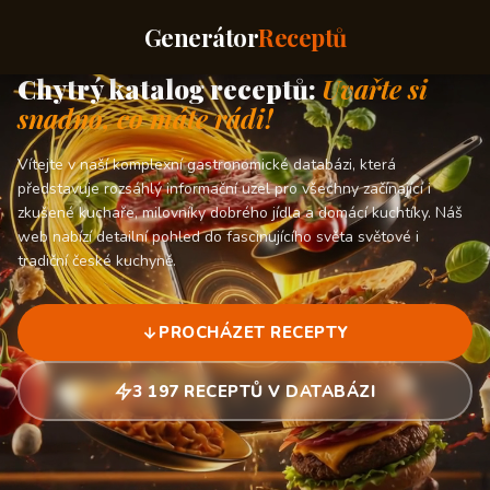
Generátor
Receptů
Chytrý katalog receptů:
Uvařte si
snadno, co máte rádi!
Vítejte v naší komplexní gastronomické databázi, která
představuje rozsáhlý informační uzel pro všechny začínající i
zkušené kuchaře, milovníky dobrého jídla a domácí kuchtíky. Náš
web nabízí detailní pohled do fascinujícího světa světové i
tradiční české kuchyně.
PROCHÁZET RECEPTY
3 197 RECEPTŮ V DATABÁZI