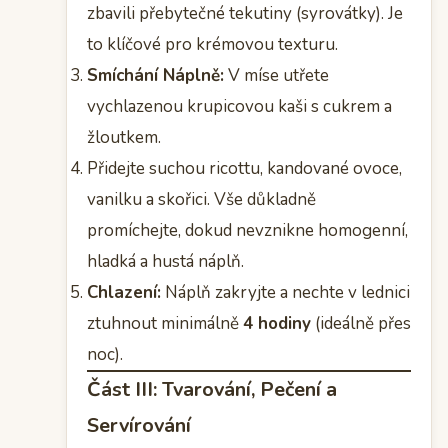
zbavili přebytečné tekutiny (syrovátky). Je
to klíčové pro krémovou texturu.
Smíchání Náplně:
V míse utřete
vychlazenou krupicovou kaši s cukrem a
žloutkem.
Přidejte suchou ricottu, kandované ovoce,
vanilku a skořici. Vše důkladně
promíchejte, dokud nevznikne homogenní,
hladká a hustá náplň.
Chlazení:
Náplň zakryjte a nechte v lednici
ztuhnout minimálně
4 hodiny
(ideálně přes
noc).
Část III: Tvarování, Pečení a
Servírování