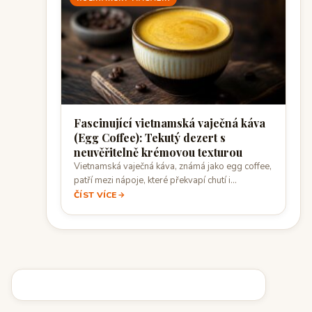
Fascinující vietnamská vaječná káva
(Egg Coffee): Tekutý dezert s
neuvěřitelně krémovou texturou
Vietnamská vaječná káva, známá jako egg coffee,
patří mezi nápoje, které překvapí chutí i…
ČÍST VÍCE