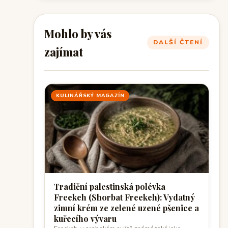
Mohlo by vás
DALŠÍ ČTENÍ
zajímat
KULINÁŘSKÝ MAGAZÍN
Tradiční palestinská polévka
Freekeh (Shorbat Freekeh): Vydatný
zimní krém ze zelené uzené pšenice a
kuřecího vývaru