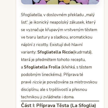
Sfogliatella, v doslovném překladu „malý
list“, je ikonický neapolský zákusek, který
se vyznačuje křupavým vrstveným těstem
ve tvaru lastury a sladkou, aromatickou
náplní z ricotty. Existují dvě hlavní
varianty:
Sfogliatella Riccia
(kudrnatá),
která je předmětem tohoto receptu,
a
Sfogliatella Frolla
(křehká, s těstem
podobným lineckému). Příprava té
pravé
riccie
je považována za mistrovskou
disciplínu, ale s trpělivostí a přesnou
technikou ji zvládnete i doma.
Část I: Příprava Těsta (La Sfoglia)