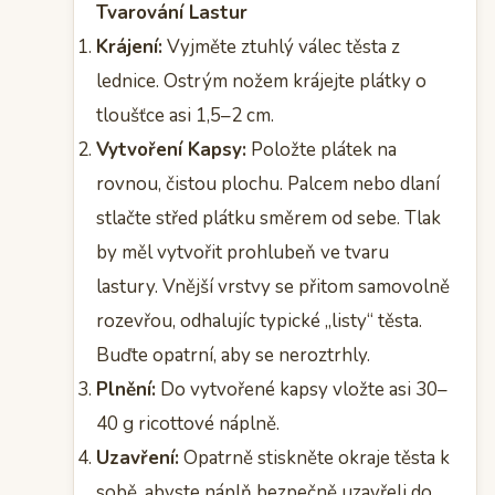
Tvarování Lastur
Krájení:
Vyjměte ztuhlý válec těsta z
lednice. Ostrým nožem krájejte plátky o
tloušťce asi 1,5–2 cm.
Vytvoření Kapsy:
Položte plátek na
rovnou, čistou plochu. Palcem nebo dlaní
stlačte střed plátku směrem od sebe. Tlak
by měl vytvořit prohlubeň ve tvaru
lastury. Vnější vrstvy se přitom samovolně
rozevřou, odhalujíc typické „listy“ těsta.
Buďte opatrní, aby se neroztrhly.
Plnění:
Do vytvořené kapsy vložte asi 30–
40 g ricottové náplně.
Uzavření:
Opatrně stiskněte okraje těsta k
sobě, abyste náplň bezpečně uzavřeli do