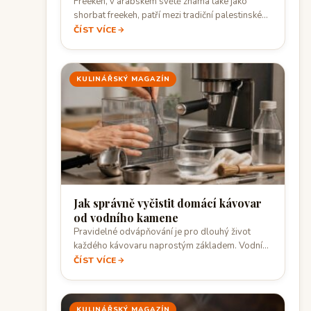
Freekeh, v arabském světě známá také jako
shorbat freekeh, patří mezi tradiční palestinské
polévky,…
ČÍST VÍCE
KULINÁŘSKÝ MAGAZÍN
Jak správně vyčistit domácí kávovar
od vodního kamene
Pravidelné odvápňování je pro dlouhý život
každého kávovaru naprostým základem. Vodní
kámen totiž neprodlužuje…
ČÍST VÍCE
KULINÁŘSKÝ MAGAZÍN