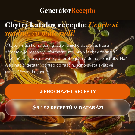
Generátor
Receptů
Chytrý katalog receptů:
Uvařte si
snadno, co máte rádi!
Vítejte v naší komplexní gastronomické databázi, která
představuje rozsáhlý informační uzel pro všechny začínající i
zkušené kuchaře, milovníky dobrého jídla a domácí kuchtíky. Náš
web nabízí detailní pohled do fascinujícího světa světové i
tradiční české kuchyně.
PROCHÁZET RECEPTY
3 197 RECEPTŮ V DATABÁZI