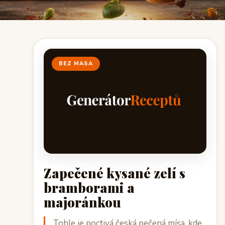
BEZ MASA
Zapečené kysané zelí s
bramborami a
majoránkou
Tohle je poctivá česká pečená mísa, kde