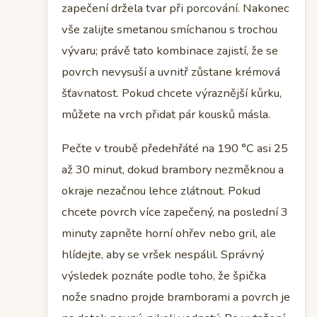
zapečení držela tvar při porcování. Nakonec
vše zalijte smetanou smíchanou s trochou
vývaru; právě tato kombinace zajistí, že se
povrch nevysuší a uvnitř zůstane krémová
šťavnatost. Pokud chcete výraznější kůrku,
můžete na vrch přidat pár kousků másla.
Pečte v troubě předehřáté na 190 °C asi 25
až 30 minut, dokud brambory nezměknou a
okraje nezačnou lehce zlátnout. Pokud
chcete povrch více zapečený, na poslední 3
minuty zapněte horní ohřev nebo gril, ale
hlídejte, aby se vršek nespálil. Správný
výsledek poznáte podle toho, že špička
nože snadno projde bramborami a povrch je