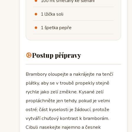
100 ml smetany ke šlehání
1 lžička soli
1 špetka pepře
Postup přípravy
Brambory oloupejte a nakrájejte na tenčí
plátky, aby se v troubě propekly stejně
rychle jako zelí změkne. Kysané zelí
propláchněte jen tehdy, pokud je velmi
ostré; část kyselosti je žádoucí, protože
vytváří chuťový kontrast k bramborám.
Cibuli nasekejte najemno a česnek