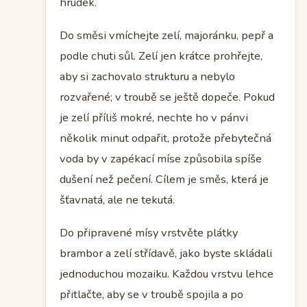
hrudek.
Do směsi vmíchejte zelí, majoránku, pepř a
podle chuti sůl. Zelí jen krátce prohřejte,
aby si zachovalo strukturu a nebylo
rozvařené; v troubě se ještě dopeče. Pokud
je zelí příliš mokré, nechte ho v pánvi
několik minut odpařit, protože přebytečná
voda by v zapékací míse způsobila spíše
dušení než pečení. Cílem je směs, která je
šťavnatá, ale ne tekutá.
Do připravené mísy vrstvěte plátky
brambor a zelí střídavě, jako byste skládali
jednoduchou mozaiku. Každou vrstvu lehce
přitlačte, aby se v troubě spojila a po