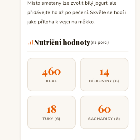
Místo smetany lze zvolit bílý jogurt, ale
přidávejte ho až po pečení. Skvěle se hodí i
jako příloha k vejci na měkko.
Nutriční hodnoty
(na porci)
460
14
KCAL
BÍLKOVINY (G)
18
60
TUKY (G)
SACHARIDY (G)