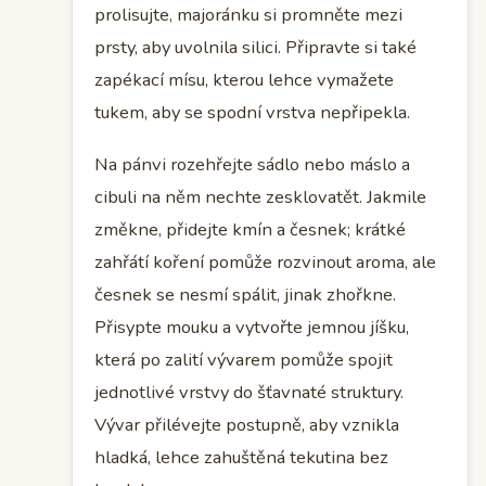
prolisujte, majoránku si promněte mezi
prsty, aby uvolnila silici. Připravte si také
zapékací mísu, kterou lehce vymažete
tukem, aby se spodní vrstva nepřipekla.
Na pánvi rozehřejte sádlo nebo máslo a
cibuli na něm nechte zesklovatět. Jakmile
změkne, přidejte kmín a česnek; krátké
zahřátí koření pomůže rozvinout aroma, ale
česnek se nesmí spálit, jinak zhořkne.
Přisypte mouku a vytvořte jemnou jíšku,
která po zalití vývarem pomůže spojit
jednotlivé vrstvy do šťavnaté struktury.
Vývar přilévejte postupně, aby vznikla
hladká, lehce zahuštěná tekutina bez