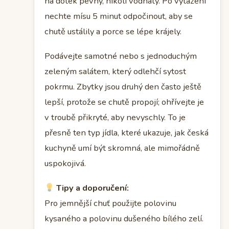
na dotek pevný, nikoli vodnatý. Po vytažení
nechte mísu 5 minut odpočinout, aby se
chutě ustálily a porce se lépe krájely.
Podávejte samotné nebo s jednoduchým
zeleným salátem, který odlehčí sytost
pokrmu. Zbytky jsou druhý den často ještě
lepší, protože se chutě propojí; ohřívejte je
v troubě přikryté, aby nevyschly. To je
přesně ten typ jídla, které ukazuje, jak česká
kuchyně umí být skromná, ale mimořádně
uspokojivá.
Tipy a doporučení:
Pro jemnější chuť použijte polovinu
kysaného a polovinu dušeného bílého zelí.