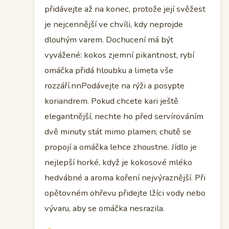
přidávejte až na konec, protože její svěžest
je nejcennější ve chvíli, kdy neprojde
dlouhým varem. Dochucení má být
vyvážené: kokos zjemní pikantnost, rybí
omáčka přidá hloubku a limeta vše
rozzáří.nnPodávejte na rýži a posypte
koriandrem. Pokud chcete kari ještě
elegantnější, nechte ho před servírováním
dvě minuty stát mimo plamen; chutě se
propojí a omáčka lehce zhoustne. Jídlo je
nejlepší horké, když je kokosové mléko
hedvábné a aroma koření nejvýraznější. Při
opětovném ohřevu přidejte lžíci vody nebo
vývaru, aby se omáčka nesrazila.