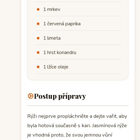
1 mrkev
1 červená paprika
1 limeta
1 hrst koriandru
1 lžíce oleje
Postup přípravy
Rýži nejprve propláchněte a dejte vařit, aby
byla hotová současně s kari. Jasmínová rýže
je vhodná proto, že svou jemnou vůní