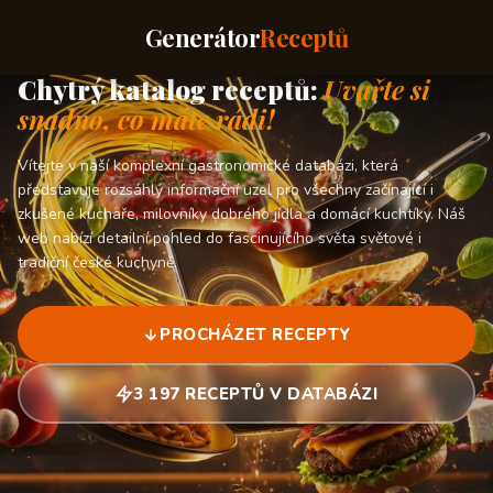
Generátor
Receptů
Chytrý katalog receptů:
Uvařte si
snadno, co máte rádi!
Vítejte v naší komplexní gastronomické databázi, která
představuje rozsáhlý informační uzel pro všechny začínající i
zkušené kuchaře, milovníky dobrého jídla a domácí kuchtíky. Náš
web nabízí detailní pohled do fascinujícího světa světové i
tradiční české kuchyně.
PROCHÁZET RECEPTY
3 197 RECEPTŮ V DATABÁZI