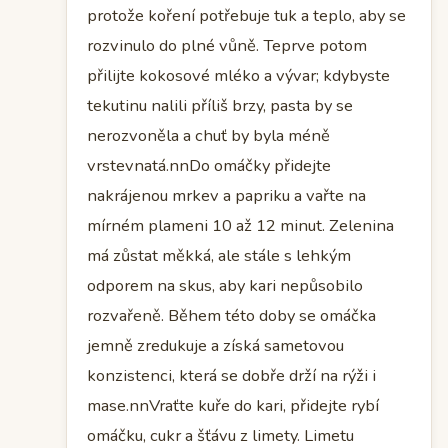
protože koření potřebuje tuk a teplo, aby se
rozvinulo do plné vůně. Teprve potom
přilijte kokosové mléko a vývar; kdybyste
tekutinu nalili příliš brzy, pasta by se
nerozvoněla a chuť by byla méně
vrstevnatá.nnDo omáčky přidejte
nakrájenou mrkev a papriku a vařte na
mírném plameni 10 až 12 minut. Zelenina
má zůstat měkká, ale stále s lehkým
odporem na skus, aby kari nepůsobilo
rozvařeně. Během této doby se omáčka
jemně zredukuje a získá sametovou
konzistenci, která se dobře drží na rýži i
mase.nnVraťte kuře do kari, přidejte rybí
omáčku, cukr a šťávu z limety. Limetu