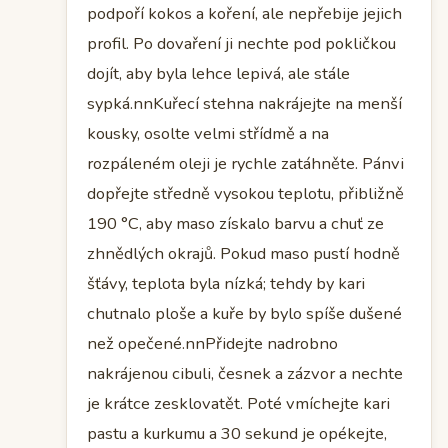
podpoří kokos a koření, ale nepřebije jejich
profil. Po dovaření ji nechte pod pokličkou
dojít, aby byla lehce lepivá, ale stále
sypká.nnKuřecí stehna nakrájejte na menší
kousky, osolte velmi střídmě a na
rozpáleném oleji je rychle zatáhněte. Pánvi
dopřejte středně vysokou teplotu, přibližně
190 °C, aby maso získalo barvu a chuť ze
zhnědlých okrajů. Pokud maso pustí hodně
šťávy, teplota byla nízká; tehdy by kari
chutnalo ploše a kuře by bylo spíše dušené
než opečené.nnPřidejte nadrobno
nakrájenou cibuli, česnek a zázvor a nechte
je krátce zesklovatět. Poté vmíchejte kari
pastu a kurkumu a 30 sekund je opékejte,