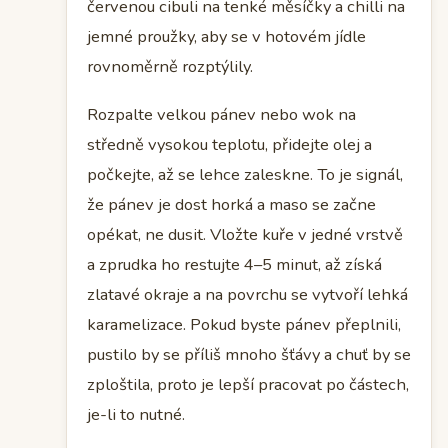
červenou cibuli na tenké měsíčky a chilli na
jemné proužky, aby se v hotovém jídle
rovnoměrně rozptýlily.
Rozpalte velkou pánev nebo wok na
středně vysokou teplotu, přidejte olej a
počkejte, až se lehce zaleskne. To je signál,
že pánev je dost horká a maso se začne
opékat, ne dusit. Vložte kuře v jedné vrstvě
a zprudka ho restujte 4–5 minut, až získá
zlatavé okraje a na povrchu se vytvoří lehká
karamelizace. Pokud byste pánev přeplnili,
pustilo by se příliš mnoho šťávy a chuť by se
zploštila, proto je lepší pracovat po částech,
je-li to nutné.