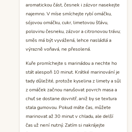
aromatickou část, česnek i zázvor nasekejte
najemno. V míse smíchejte rybí omáčku,
sójovou omáčku, cukr, limetovou šťávu,
polovinu česneku, zázvor a citronovou trávu;
směs má být vyvážená, lehce nasládlá a
výrazně voňavá, ne přesolená.
Kuře promíchejte s marinádou a nechte ho
stát alespoň 10 minut. Krátké marinování je
tady důležité, protože kyselina z limety a sůl
z omáček začnou narušovat povrch masa a
chuť se dostane dovnitř, aniž by se textura
stala gumovou. Pokud máte čas, můžete
marinovat až 30 minut v chladu, ale delší
čas už není nutný. Zatím si nakrájejte