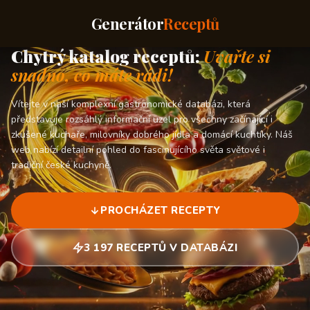
Generátor
Receptů
Chytrý katalog receptů:
Uvařte si
snadno, co máte rádi!
Vítejte v naší komplexní gastronomické databázi, která
představuje rozsáhlý informační uzel pro všechny začínající i
zkušené kuchaře, milovníky dobrého jídla a domácí kuchtíky. Náš
web nabízí detailní pohled do fascinujícího světa světové i
tradiční české kuchyně.
PROCHÁZET RECEPTY
3 197 RECEPTŮ V DATABÁZI