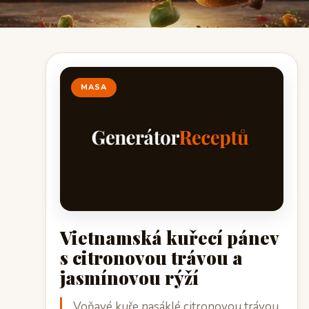
MASA
Vietnamská kuřecí pánev
s citronovou trávou a
jasmínovou rýží
Voňavé kuře nasáklé citronovou trávou,