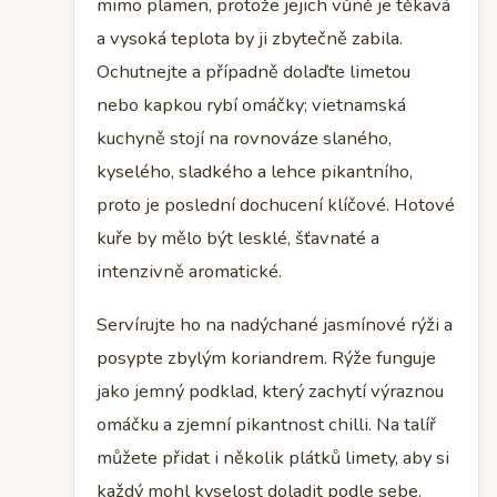
mimo plamen, protože jejich vůně je těkavá
a vysoká teplota by ji zbytečně zabila.
Ochutnejte a případně dolaďte limetou
nebo kapkou rybí omáčky; vietnamská
kuchyně stojí na rovnováze slaného,
kyselého, sladkého a lehce pikantního,
proto je poslední dochucení klíčové. Hotové
kuře by mělo být lesklé, šťavnaté a
intenzivně aromatické.
Servírujte ho na nadýchané jasmínové rýži a
posypte zbylým koriandrem. Rýže funguje
jako jemný podklad, který zachytí výraznou
omáčku a zjemní pikantnost chilli. Na talíř
můžete přidat i několik plátků limety, aby si
každý mohl kyselost doladit podle sebe.