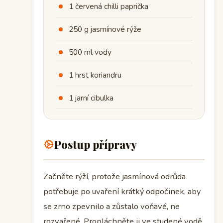
1 červená chilli paprička
250 g jasmínové rýže
500 ml vody
1 hrst koriandru
1 jarní cibulka
Postup přípravy
Začněte rýží, protože jasmínová odrůda
potřebuje po uvaření krátký odpočinek, aby
se zrno zpevnilo a zůstalo voňavé, ne
rozvařené. Propláchněte ji ve studené vodě,