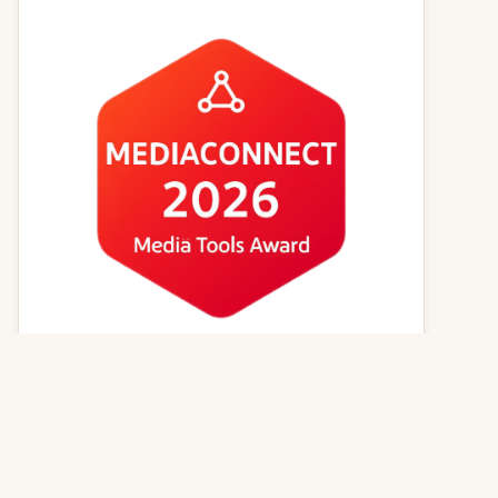
Kvízy online
Zvířecí jména
Psí magazín
Kočičí magazín
Kontakt