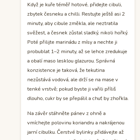
Když je kuře téměř hotové, přidejte cibuli,
zbytek česneku a chilli. Restujte ještě asi 2
minuty, aby cibule změkla, ale neztratila
svěžest, a česnek zůstal sladký, nikoli hořký.
Poté přilijte marinádu z mísy a nechte ji
probublat 1–2 minuty, až se lehce zredukuje
a obalí maso lesklou glazurou. Správná
konzistence je taková, že tekutina
nezůstává vodová, ale drží se na mase v
tenké vrstvě; pokud byste ji vařili příliš
dlouho, cukr by se přepálil a chuť by zhořkla.
Na závěr stáhněte pánev z ohně a
vmíchejte polovinu koriandru a nakrájenou
jarní cibulku. Čerstvé bylinky přidávejte až