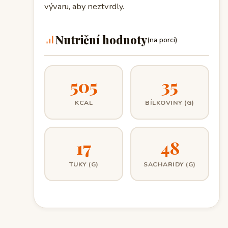
vývaru, aby neztvrdly.
Nutriční hodnoty
(na porci)
505
35
KCAL
BÍLKOVINY (G)
17
48
TUKY (G)
SACHARIDY (G)