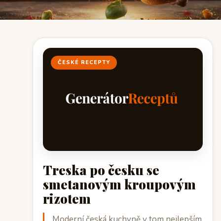
ČESKÉ RECEPTY
Treska po česku se
smetanovým kroupovým
rizotem
Moderní česká kuchyně v tom nejlepším