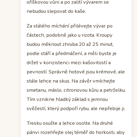
oříškovou vůni a po zalití vývarem se
nebudou slepovat do kaše.
Za stálého míchání přilévejte vývar po
částech, podobně jako u rizota. Kroupy
budou měknout zhruba 20 až 25 minut,
podle stáří a předmáčení, a měli byste je
držet v konzistenci mezi kašovitostí a
pevností. Správně hotové jsou krémové, ale
stále lehce na skus. Na závěr vmíchejte
smetanu, máslo, citronovou kůru a petrželku.
Tím vznikne hladký základ s jemnou
svěžestí, který podpoří rybu, ale nepřebije ji.
Tresku osušte a lehce osolte. Na druhé
pánvi rozehřejte olej téměř do horkosti, aby