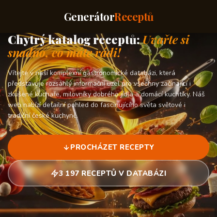
Generátor
Receptů
Chytrý katalog receptů:
Uvařte si
snadno, co máte rádi!
Vítejte v naší komplexní gastronomické databázi, která
představuje rozsáhlý informační uzel pro všechny začínající i
zkušené kuchaře, milovníky dobrého jídla a domácí kuchtíky. Náš
web nabízí detailní pohled do fascinujícího světa světové i
tradiční české kuchyně.
PROCHÁZET RECEPTY
3 197 RECEPTŮ V DATABÁZI