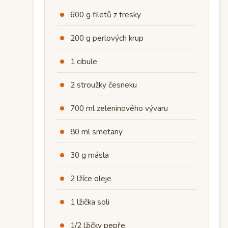
600 g filetů z tresky
200 g perlových krup
1 cibule
2 stroužky česneku
700 ml zeleninového vývaru
80 ml smetany
30 g másla
2 lžíce oleje
1 lžička soli
1/2 lžičky pepře