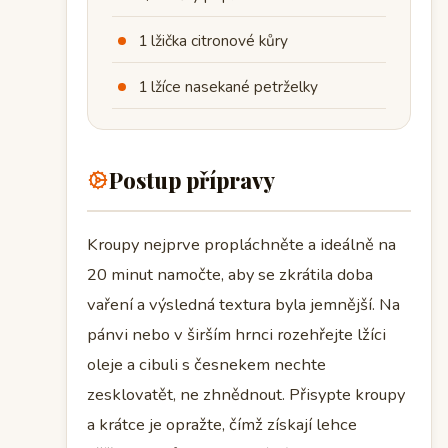
1 lžička citronové kůry
1 lžíce nasekané petrželky
Postup přípravy
Kroupy nejprve propláchněte a ideálně na
20 minut namočte, aby se zkrátila doba
vaření a výsledná textura byla jemnější. Na
pánvi nebo v širším hrnci rozehřejte lžíci
oleje a cibuli s česnekem nechte
zesklovatět, ne zhnědnout. Přisypte kroupy
a krátce je opražte, čímž získají lehce