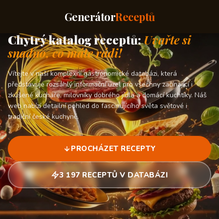
Generátor
Receptů
Chytrý katalog receptů:
Uvařte si
snadno, co máte rádi!
Vítejte v naší komplexní gastronomické databázi, která
představuje rozsáhlý informační uzel pro všechny začínající i
zkušené kuchaře, milovníky dobrého jídla a domácí kuchtíky. Náš
web nabízí detailní pohled do fascinujícího světa světové i
tradiční české kuchyně.
PROCHÁZET RECEPTY
3 197 RECEPTŮ V DATABÁZI