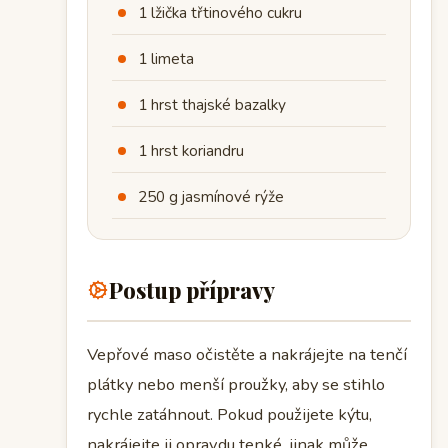
1 lžička třtinového cukru
1 limeta
1 hrst thajské bazalky
1 hrst koriandru
250 g jasmínové rýže
Postup přípravy
Vepřové maso očistěte a nakrájejte na tenčí
plátky nebo menší proužky, aby se stihlo
rychle zatáhnout. Pokud použijete kýtu,
nakrájejte ji opravdu tenké, jinak může