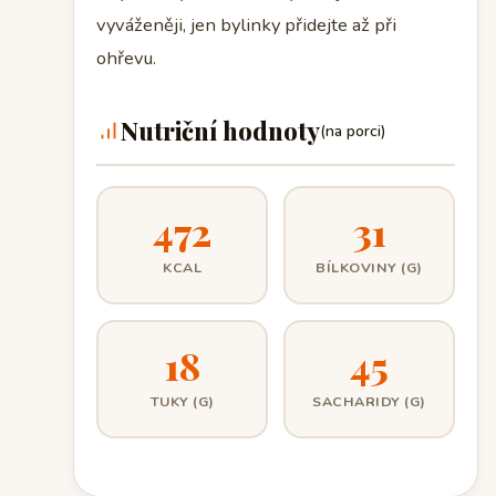
vyváženěji, jen bylinky přidejte až při
ohřevu.
Nutriční hodnoty
(na porci)
472
31
KCAL
BÍLKOVINY (G)
18
45
TUKY (G)
SACHARIDY (G)