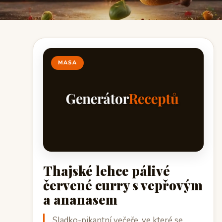
MASA
Thajské lehce pálivé
červené curry s vepřovým
a ananasem
Sladko-pikantní večeře, ve které se