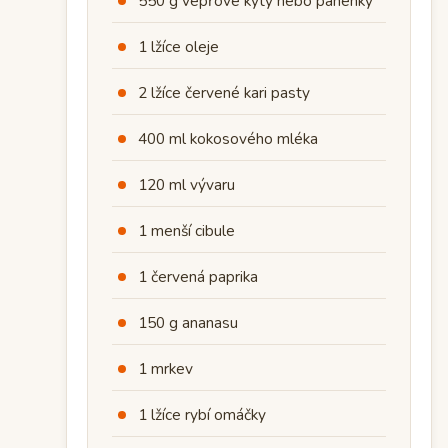
550 g vepřové kýty nebo panenky
1 lžíce oleje
2 lžíce červené kari pasty
400 ml kokosového mléka
120 ml vývaru
1 menší cibule
1 červená paprika
150 g ananasu
1 mrkev
1 lžíce rybí omáčky