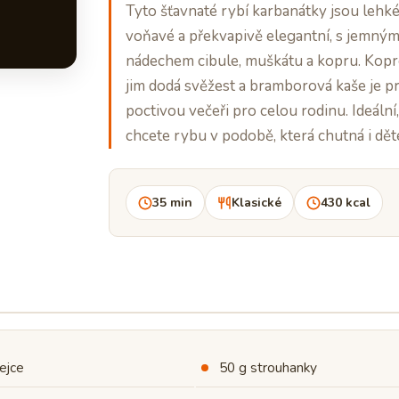
Tyto šťavnaté rybí karbanátky jsou lehké
voňavé a překvapivě elegantní, s jemný
nádechem cibule, muškátu a kopru. Kopr
jim dodá svěžest a bramborová kaše je p
poctivou večeři pro celou rodinu. Ideální
chcete rybu v podobě, která chutná i dě
35 min
Klasické
430 kcal
ejce
50 g strouhanky