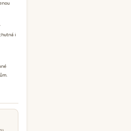
lenou
y
chutná i
mné
kům.
G)