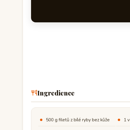
Ingredience
500 g filetů z bílé ryby bez kůže
1 v