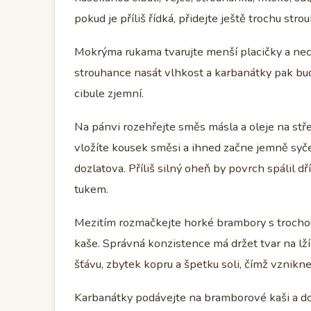
pokud je příliš řídká, přidejte ještě trochu str
Mokrýma rukama tvarujte menší placičky a nec
strouhance nasát vlhkost a karbanátky pak bud
cibule zjemní.
Na pánvi rozehřejte směs másla a oleje na střed
vložíte kousek směsi a ihned začne jemně syče
dozlatova. Příliš silný oheň by povrch spálil dř
tukem.
Mezitím rozmačkejte horké brambory s trochou 
kaše. Správná konzistence má držet tvar na lží
šťávu, zbytek kopru a špetku soli, čímž vznikne 
Karbanátky podávejte na bramborové kaši a d