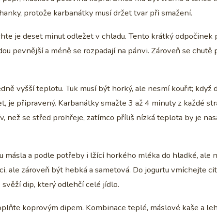
ouhanky, protože karbanátky musí držet tvar při smažení.
hte je deset minut odležet v chladu. Tento krátký odpočine
ou pevnější a méně se rozpadají na pánvi. Zároveň se chutě p
ně vyšší teplotu. Tuk musí být horký, ale nesmí kouřit; když 
t, je připravený. Karbanátky smažte 3 až 4 minuty z každé st
ív, než se střed prohřeje, zatímco příliš nízká teplota by je na
másla a podle potřeby i lžící horkého mléka do hladké, ale 
ci, ale zároveň být hebká a sametová. Do jogurtu vmíchejte c
svěží dip, který odlehčí celé jídlo.
oplňte koprovým dipem. Kombinace teplé, máslové kaše a le