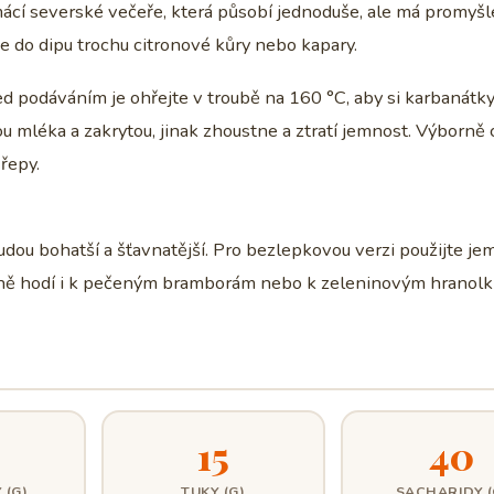
ácí severské večeře, která působí jednoduše, ale má promyš
te do dipu trochu citronové kůry nebo kapary.
ed podáváním je ohřejte v troubě na 160 °C, aby si karbanátk
hou mléka a zakrytou, jinak zhoustne a ztratí jemnost. Výborně 
řepy.
dou bohatší a šťavnatější. Pro bezlepkovou verzi použijte je
rně hodí i k pečeným bramborám nebo k zeleninovým hranol
15
40
 (G)
TUKY (G)
SACHARIDY (