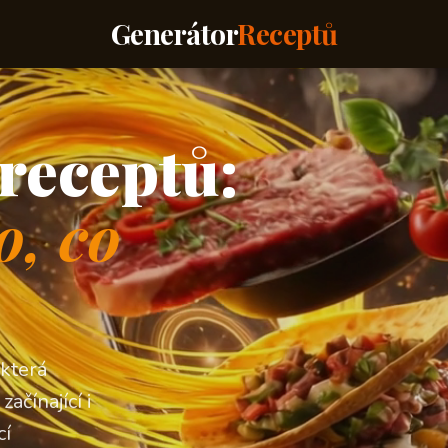
Generátor
Receptů
receptů:
o, co
 která
ačínající i
cí