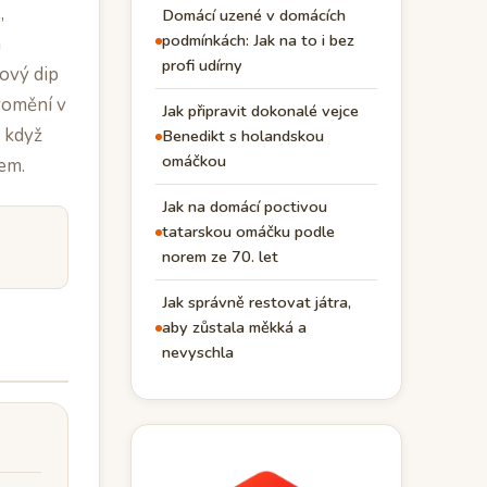
,
Domácí uzené v domácích
podmínkách: Jak na to i bez
m
profi udírny
ový dip
romění v
Jak připravit dokonalé vejce
, když
Benedikt s holandskou
omáčkou
tem.
Jak na domácí poctivou
tatarskou omáčku podle
norem ze 70. let
Jak správně restovat játra,
aby zůstala měkká a
nevyschla