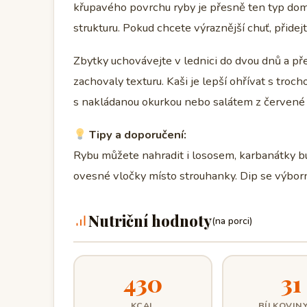
křupavého povrchu ryby je přesně ten typ dom
strukturu. Pokud chcete výraznější chuť, přidej
Zbytky uchovávejte v lednici do dvou dnů a př
zachovaly texturu. Kaši je lepší ohřívat s troc
s nakládanou okurkou nebo salátem z červené 
Tipy a doporučení:
Rybu můžete nahradit i lososem, karbanátky bu
ovesné vločky místo strouhanky. Dip se výbo
Nutriční hodnoty
(na porci)
430
31
KCAL
BÍLKOVINY