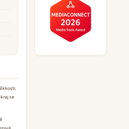
ěkkosti,
kraj se
ně
epivá;