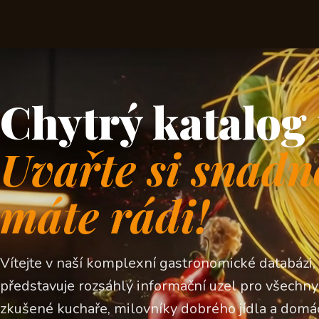
Chytrý katalog 
Uvařte si snadn
máte rádi!
Vítejte v naší komplexní gastronomické databázi,
představuje rozsáhlý informační uzel pro všechny z
zkušené kuchaře, milovníky dobrého jídla a domá