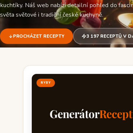
kuchtíky. Náš web nabízí detailní pohled do fascin
světa světové i tradiční české kuchyně.
PROCHÁZET RECEPTY
3 197 RECEPTŮ V 
RYBY