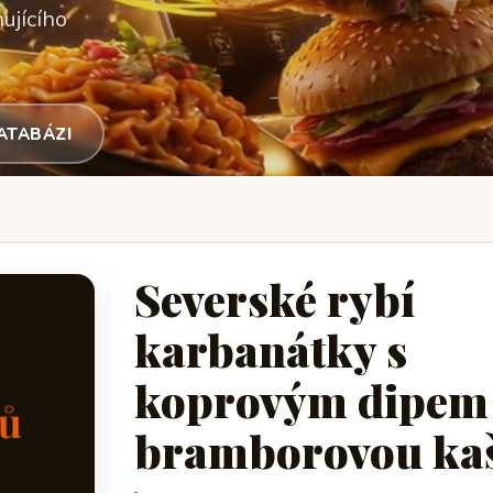
ujícího
DATABÁZI
Severské rybí
karbanátky s
koprovým dipem
bramborovou ka