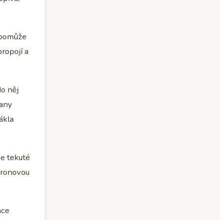
k pomůže
ropojí a
do něj
rany
sákla
ne tekuté
itronovou
hce