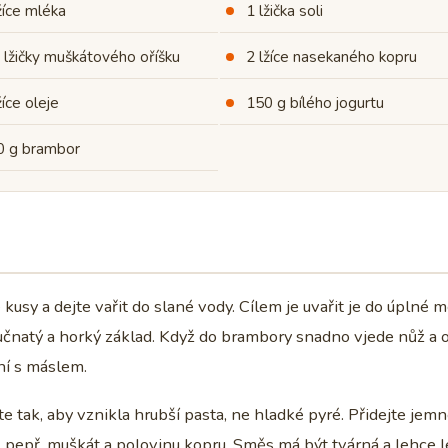
žíce mléka
1 lžička soli
 lžičky muškátového oříšku
2 lžíce nasekaného kopru
žíce oleje
150 g bílého jogurtu
0 g brambor
kusy a dejte vařit do slané vody. Cílem je uvařit je do úplné m
natý a horký základ. Když do brambory snadno vjede nůž a o
ání s máslem.
 tak, aby vznikla hrubší pasta, ne hladké pyré. Přidejte jem
l, pepř, muškát a polovinu kopru. Směs má být tvárná a lehce l