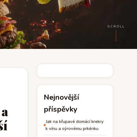
SCROLL
Nejnovější
 a
příspěvky
ší
Jak na křupavé domácí krekry
k vínu a sýrovému prkénku