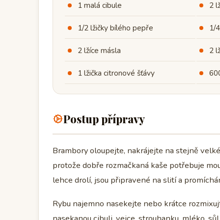
1 malá cibule
2 l
1/2 lžičky bílého pepře
1/4
2 lžíce másla
2 l
1 lžička citronové šťávy
60
Postup přípravy
Brambory oloupejte, nakrájejte na stejně velké 
protože dobře rozmačkaná kaše potřebuje mouč
lehce drolí, jsou připravené na slití a promích
Rybu najemno nasekejte nebo krátce rozmixujte
nasekanou cibuli, vejce, strouhanku, mléko, sů