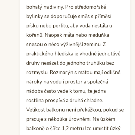
bohatý na živiny. Pro středomořské
bylinky se doporučuje směs s příměsí
písku nebo perlitu, aby voda nestála u
kořenů. Naopak máta nebo meduňka
snesou o něco výživnější zeminu. Z
praktického hlediska je vhodné jednotlivé
druhy nesázet do jednoho truhlíku bez
rozmyslu. Rozmarýn s mátou mají odlišné
nároky na vodu i prostor a společná
nádoba často vede k tomu, že jedna
rostlina prospívá a druhá chřadne.
Velikost balkonu není překážkou, pokud se
pracuje s několika úrovněmi. Na úzkém
balkoně o šířce 1,2 metru lze umístit úzký