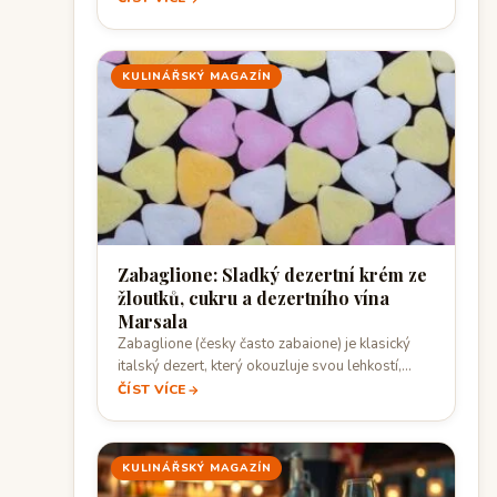
KULINÁŘSKÝ MAGAZÍN
Zabaglione: Sladký dezertní krém ze
žloutků, cukru a dezertního vína
Marsala
Zabaglione (česky často zabaione) je klasický
italský dezert, který okouzluje svou lehkostí,
krémovou texturou…
ČÍST VÍCE
KULINÁŘSKÝ MAGAZÍN