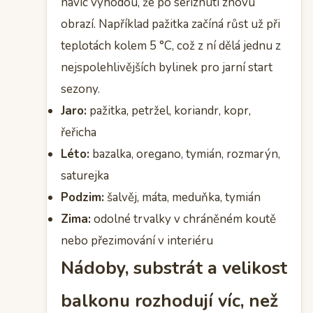
navíc výhodou, že po seříznutí znovu
obrazí. Například pažitka začíná růst už při
teplotách kolem 5 °C, což z ní dělá jednu z
nejspolehlivějších bylinek pro jarní start
sezony.
Jaro:
pažitka, petržel, koriandr, kopr,
řeřicha
Léto:
bazalka, oregano, tymián, rozmarýn,
saturejka
Podzim:
šalvěj, máta, meduňka, tymián
Zima:
odolné trvalky v chráněném koutě
nebo přezimování v interiéru
Nádoby, substrát a velikost
balkonu rozhodují víc, než