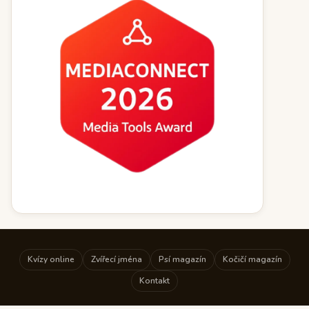
Kvízy online
Zvířecí jména
Psí magazín
Kočičí magazín
Kontakt