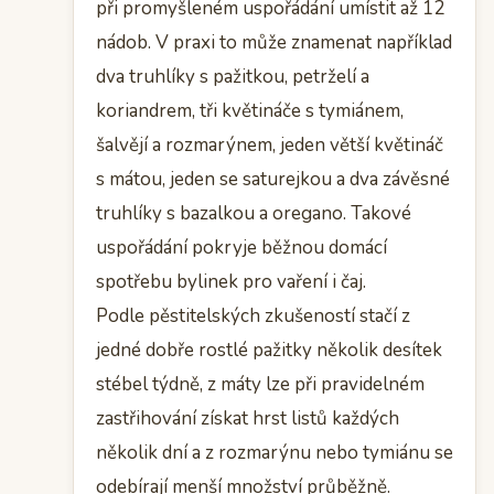
při promyšleném uspořádání umístit až 12
nádob. V praxi to může znamenat například
dva truhlíky s pažitkou, petrželí a
koriandrem, tři květináče s tymiánem,
šalvějí a rozmarýnem, jeden větší květináč
s mátou, jeden se saturejkou a dva závěsné
truhlíky s bazalkou a oregano. Takové
uspořádání pokryje běžnou domácí
spotřebu bylinek pro vaření i čaj.
Podle pěstitelských zkušeností stačí z
jedné dobře rostlé pažitky několik desítek
stébel týdně, z máty lze při pravidelném
zastřihování získat hrst listů každých
několik dní a z rozmarýnu nebo tymiánu se
odebírají menší množství průběžně.