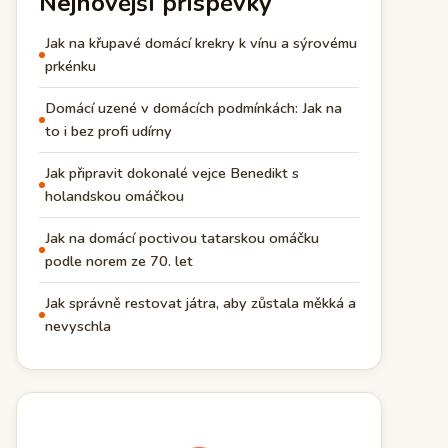
Nejnovější příspěvky
Jak na křupavé domácí krekry k vínu a sýrovému
prkénku
Domácí uzené v domácích podmínkách: Jak na
to i bez profi udírny
Jak připravit dokonalé vejce Benedikt s
holandskou omáčkou
Jak na domácí poctivou tatarskou omáčku
podle norem ze 70. let
Jak správně restovat játra, aby zůstala měkká a
nevyschla