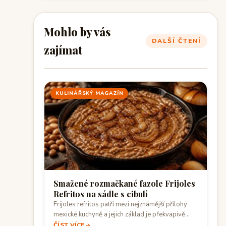
Mohlo by vás
DALŠÍ ČTENÍ
zajímat
KULINÁŘSKÝ MAGAZÍN
Smažené rozmačkané fazole Frijoles
Refritos na sádle s cibulí
Frijoles refritos patří mezi nejznámější přílohy
mexické kuchyně a jejich základ je překvapivě
jednoduchý:…
ČÍST VÍCE