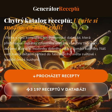
Generátor
Receptů
Chytrý katalog receptů:
Uvařte si
snadno, co máte rádi!
Vítejte v naší komplexní gastronomické databázi, která
představuje rozsáhlý informační uzel pro všechny začínající i
zkušené kuchaře, milovníky dobrého jídla a domácí kuchtíky. Náš
web nabízí detailní pohled do fascinujícího světa světové i
tradiční české kuchyně.
PROCHÁZET RECEPTY
3 197 RECEPTŮ V DATABÁZI