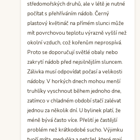
středomořských druhů, ale v létě je nutné
počítat s přehříváním nádob. Černý
plastový květináč na přímém slunci může
mít povrchovou teplotu výrazně vyšší než
okolní vzduch, což kořenům neprospívá.
Proto se doporučují světlé obaly nebo
zakrytí nádob před nejsilnějším sluncem.
Zálivka musí odpovídat počasí a velikosti
nádoby. V horkých dnech mohou menší
truhlíky vyschnout během jednoho dne,
zatímco v chladném období stačí zalévat
jednou za několik dní. U bylinek platí, že
méně bývá často více. Přelití je častější
problém než krátkodobé sucho. Výjimku
tvoří máta, meduňka a petržel, které mají