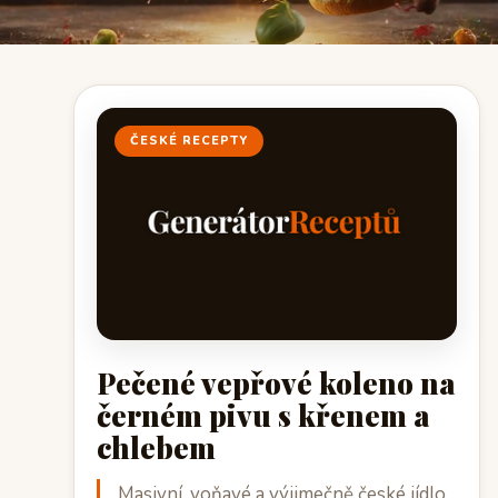
ČESKÉ RECEPTY
Pečené vepřové koleno na
černém pivu s křenem a
chlebem
Masivní, voňavé a výjimečně české jídlo