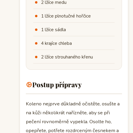
2 lžíce medu
1 lžíce plnotučné hořčice
1 lžíce sádla
4 krajíce chleba
2 lžíce strouhaného křenu
Postup přípravy
Koleno nejprve důkladně očistěte, osušte a
na kůži několikrát nařízněte, aby se při
pečení rovnoměrně vypekla. Osolte ho,
opepřete, potřete rozdrceným česnekem a