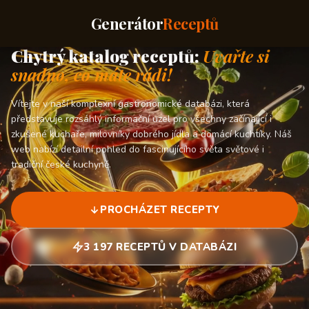
Generátor
Receptů
Chytrý katalog receptů:
Uvařte si
snadno, co máte rádi!
Vítejte v naší komplexní gastronomické databázi, která
představuje rozsáhlý informační uzel pro všechny začínající i
zkušené kuchaře, milovníky dobrého jídla a domácí kuchtíky. Náš
web nabízí detailní pohled do fascinujícího světa světové i
tradiční české kuchyně.
PROCHÁZET RECEPTY
3 197 RECEPTŮ V DATABÁZI