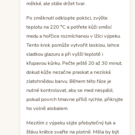
měkké, ale stále držet tvar.
Po změknutí odklopte poklici, zvýšte
teplotu na 220 °C a potřete kůži směsí
medu a hořčice rozmíchanou v lžíci výpeku.
Tento krok pomůže vytvořit lesklou, lehce
sladkou glazuru a při vyšší teplotě i
křupavou kůrku. Pečte ještě 20 až 30 minut,
dokud kůže nezačne praskat a nezíská
zlatohnědou barvu. Během této fáze je
nutné kontrolovat, aby se med nespálil;
pokud povrch tmavne příliš rychle, přikryjte
ho volně alobalem.
Mezitím z výpeku slijte přebytečný tuk a
šťávu krátce svařte na plotně. Měla by být