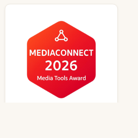
Kvízy online
Zvířecí jména
Psí magazín
Kočičí magazín