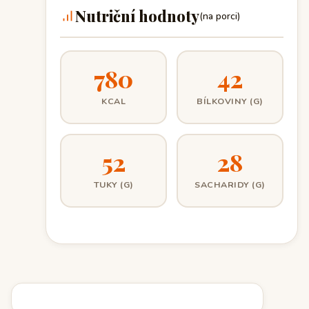
Nutriční hodnoty
(na porci)
780
42
KCAL
BÍLKOVINY (G)
52
28
TUKY (G)
SACHARIDY (G)