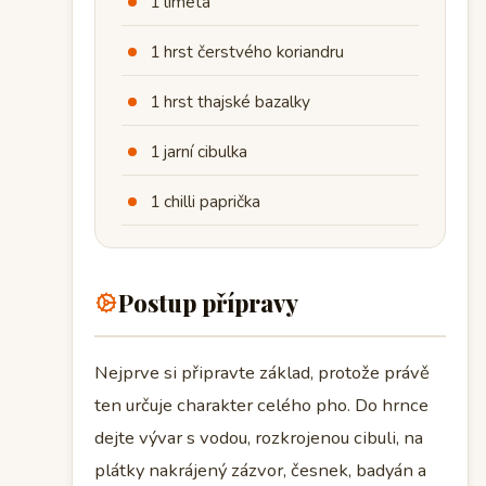
1 limeta
1 hrst čerstvého koriandru
1 hrst thajské bazalky
1 jarní cibulka
1 chilli paprička
Postup přípravy
Nejprve si připravte základ, protože právě
ten určuje charakter celého pho. Do hrnce
dejte vývar s vodou, rozkrojenou cibuli, na
plátky nakrájený zázvor, česnek, badyán a