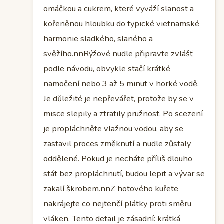
omáčkou a cukrem, které vyváží slanost a
kořeněnou hloubku do typické vietnamské
harmonie sladkého, slaného a
svěžího.nnRýžové nudle připravte zvlášť
podle návodu, obvykle stačí krátké
namočení nebo 3 až 5 minut v horké vodě.
Je důležité je nepřevářet, protože by se v
misce slepily a ztratily pružnost. Po scezení
je propláchněte vlažnou vodou, aby se
zastavil proces změknutí a nudle zůstaly
oddělené. Pokud je necháte příliš dlouho
stát bez propláchnutí, budou lepit a vývar se
zakalí škrobem.nnZ hotového kuřete
nakrájejte co nejtenčí plátky proti směru
vláken. Tento detail je zásadní: krátká