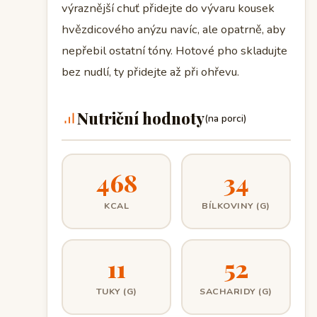
výraznější chuť přidejte do vývaru kousek
hvězdicového anýzu navíc, ale opatrně, aby
nepřebil ostatní tóny. Hotové pho skladujte
bez nudlí, ty přidejte až při ohřevu.
Nutriční hodnoty
(na porci)
468
34
KCAL
BÍLKOVINY (G)
11
52
TUKY (G)
SACHARIDY (G)