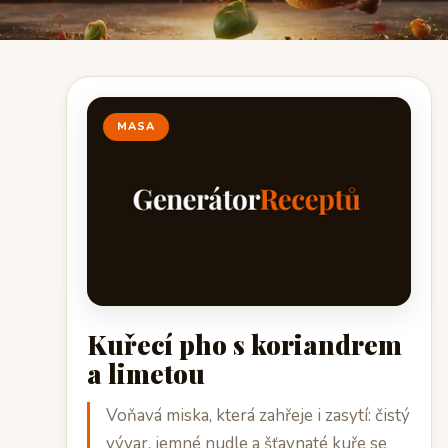
MASA
Kuřecí pho s koriandrem
a limetou
Voňavá miska, která zahřeje i zasytí: čistý
vývar, jemné nudle a šťavnaté kuře se