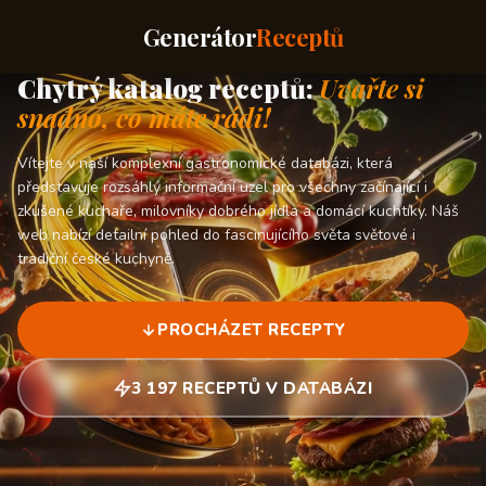
Generátor
Receptů
Chytrý katalog receptů:
Uvařte si
snadno, co máte rádi!
Vítejte v naší komplexní gastronomické databázi, která
představuje rozsáhlý informační uzel pro všechny začínající i
zkušené kuchaře, milovníky dobrého jídla a domácí kuchtíky. Náš
web nabízí detailní pohled do fascinujícího světa světové i
tradiční české kuchyně.
PROCHÁZET RECEPTY
3 197 RECEPTŮ V DATABÁZI