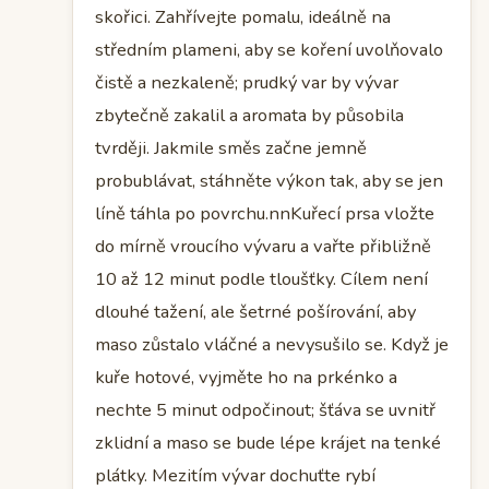
skořici. Zahřívejte pomalu, ideálně na
středním plameni, aby se koření uvolňovalo
čistě a nezkaleně; prudký var by vývar
zbytečně zakalil a aromata by působila
tvrději. Jakmile směs začne jemně
probublávat, stáhněte výkon tak, aby se jen
líně táhla po povrchu.nnKuřecí prsa vložte
do mírně vroucího vývaru a vařte přibližně
10 až 12 minut podle tloušťky. Cílem není
dlouhé tažení, ale šetrné pošírování, aby
maso zůstalo vláčné a nevysušilo se. Když je
kuře hotové, vyjměte ho na prkénko a
nechte 5 minut odpočinout; šťáva se uvnitř
zklidní a maso se bude lépe krájet na tenké
plátky. Mezitím vývar dochuťte rybí