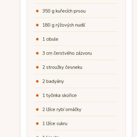
350 g kuřecích prsou
180 g rýžových nudlí
1 cibule
3 cm čerstvého zázvoru
2 stroužky česneku
2 badyány
1 tyčinka skořice
2 lžíce rybí omáčky
1 lžíce cukru