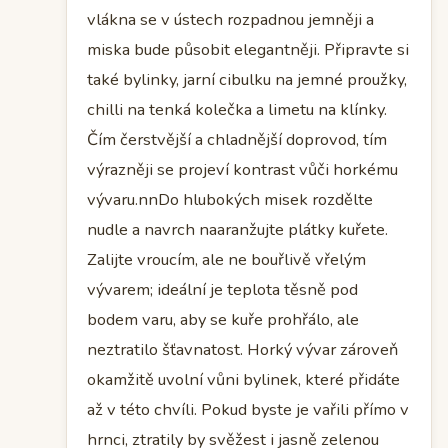
vlákna se v ústech rozpadnou jemněji a
miska bude působit elegantněji. Připravte si
také bylinky, jarní cibulku na jemné proužky,
chilli na tenká kolečka a limetu na klínky.
Čím čerstvější a chladnější doprovod, tím
výrazněji se projeví kontrast vůči horkému
vývaru.nnDo hlubokých misek rozdělte
nudle a navrch naaranžujte plátky kuřete.
Zalijte vroucím, ale ne bouřlivě vřelým
vývarem; ideální je teplota těsně pod
bodem varu, aby se kuře prohřálo, ale
neztratilo šťavnatost. Horký vývar zároveň
okamžitě uvolní vůni bylinek, které přidáte
až v této chvíli. Pokud byste je vařili přímo v
hrnci, ztratily by svěžest i jasně zelenou