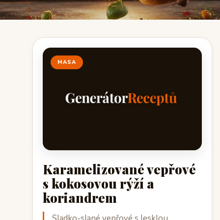
MASA
Karamelizované vepřové
s kokosovou rýží a
koriandrem
Sladko-slané vepřové s lesklou