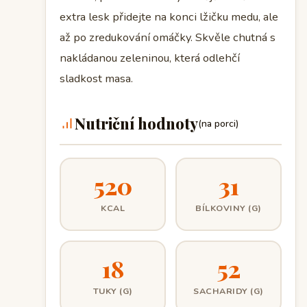
extra lesk přidejte na konci lžičku medu, ale
až po zredukování omáčky. Skvěle chutná s
nakládanou zeleninou, která odlehčí
sladkost masa.
Nutriční hodnoty
(na porci)
520
31
KCAL
BÍLKOVINY (G)
18
52
TUKY (G)
SACHARIDY (G)