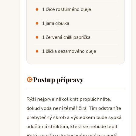
1 lžíce rostlinného oleje
1 jarní cibulka
1 červená chilli paprička
1 lžička sezamového oleje
Postup přípravy
Rýži nejprve několikrát propláchněte,
dokud voda není téměř čirá. Tím odstraníte
přebytečný škrob a výsledkem bude sypká,
oddělená struktura, která se nebude lepit.
Poté ji uvařte v kokosovém mléce a vodě,