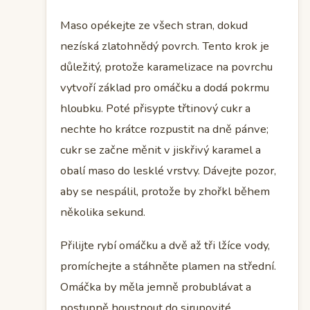
Maso opékejte ze všech stran, dokud
nezíská zlatohnědý povrch. Tento krok je
důležitý, protože karamelizace na povrchu
vytvoří základ pro omáčku a dodá pokrmu
hloubku. Poté přisypte třtinový cukr a
nechte ho krátce rozpustit na dně pánve;
cukr se začne měnit v jiskřivý karamel a
obalí maso do lesklé vrstvy. Dávejte pozor,
aby se nespálil, protože by zhořkl během
několika sekund.
Přilijte rybí omáčku a dvě až tři lžíce vody,
promíchejte a stáhněte plamen na střední.
Omáčka by měla jemně probublávat a
postupně houstnout do sirupovité