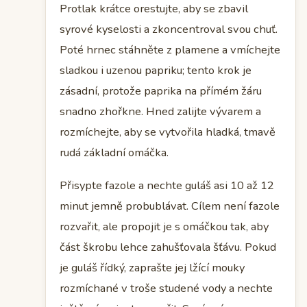
Protlak krátce orestujte, aby se zbavil
syrové kyselosti a zkoncentroval svou chuť.
Poté hrnec stáhněte z plamene a vmíchejte
sladkou i uzenou papriku; tento krok je
zásadní, protože paprika na přímém žáru
snadno zhořkne. Hned zalijte vývarem a
rozmíchejte, aby se vytvořila hladká, tmavě
rudá základní omáčka.
Přisypte fazole a nechte guláš asi 10 až 12
minut jemně probublávat. Cílem není fazole
rozvařit, ale propojit je s omáčkou tak, aby
část škrobu lehce zahušťovala šťávu. Pokud
je guláš řídký, zaprašte jej lžící mouky
rozmíchané v troše studené vody a nechte