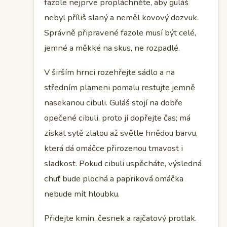
fazole nejprve propláchněte, aby guláš
nebyl příliš slaný a neměl kovový dozvuk.
Správně připravené fazole musí být celé,
jemné a měkké na skus, ne rozpadlé.
V širším hrnci rozehřejte sádlo a na
středním plameni pomalu restujte jemně
nasekanou cibuli. Guláš stojí na dobře
opečené cibuli, proto jí dopřejte čas; má
získat sytě zlatou až světle hnědou barvu,
která dá omáčce přirozenou tmavost i
sladkost. Pokud cibuli uspěcháte, výsledná
chuť bude plochá a papriková omáčka
nebude mít hloubku.
Přidejte kmín, česnek a rajčatový protlak.