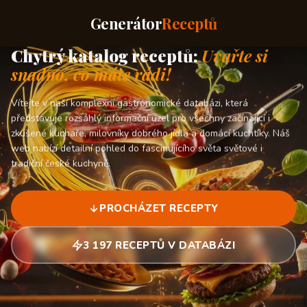
Generátor
Receptů
Chytrý katalog receptů:
Uvařte si
snadno, co máte rádi!
Vítejte v naší komplexní gastronomické databázi, která
představuje rozsáhlý informační uzel pro všechny začínající i
zkušené kuchaře, milovníky dobrého jídla a domácí kuchtíky. Náš
web nabízí detailní pohled do fascinujícího světa světové i
tradiční české kuchyně.
PROCHÁZET RECEPTY
3 197 RECEPTŮ V DATABÁZI