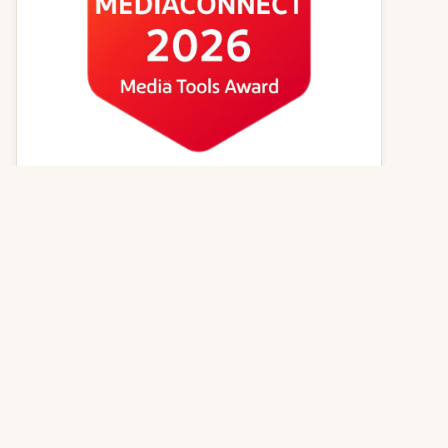
Kvízy online
Zvířecí jména
Psí magazín
Kočičí magazín
Kontakt
© 2026
GenerátorReceptů.cz
| Powered by
PureLog s.r.o.
,