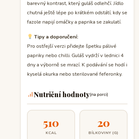
barevný kontrast, který guláš odlehčí. Jídlo
chutná ještě lépe po krátkém odstátí, kdy se
fazole napijí omáčky a paprika se zakulatí.
Tipy a doporučení:
Pro ostřejší verzi přidejte špetku pálivé
papriky nebo chilli. Guláš vydrží v lednici 4
dny a výborně se mrazí. K podávání se hodí i
kyselá okurka nebo sterilované feferonky.
Nutriční hodnoty
(na porci)
510
20
KCAL
BÍLKOVINY (G)