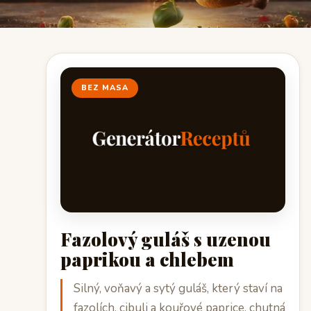
BEZ MASA
Fazolový guláš s uzenou
paprikou a chlebem
Silný, voňavý a sytý guláš, který staví na
fazolích, cibuli a kouřové paprice, chutná