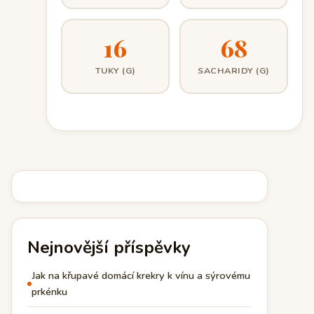
16
68
TUKY (G)
SACHARIDY (G)
Nejnovější příspěvky
Jak na křupavé domácí krekry k vínu a sýrovému
prkénku