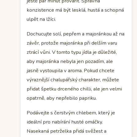
ještě pár minut provařit. Správná
konzistence má být lesklá, hustá a schopná
ulpět na lžíci.
Dochucujte solí, pepřem a majoránkou až na
závěr, protože majoránka při delším varu
ztrácí vůni. V tomto typu jídla je důležité,
aby majoránka nebyla jen pozadím, ale
jasně vystoupila v aroma. Pokud chcete
výraznější chalupářský charakter, můžete
přidat špetku drceného chilli, ale jen velmi
opatrně, aby nepřebilo papriku.
Podávejte s čerstvým chlebem, který je
ideální pro nabírání husté omáčky.
Nasekaná petrželka přidá svěžest a