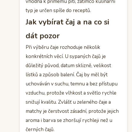
vhodná k přímému pití, zatímco kulinární
typ je určen spíše do receptů.
Jak vybírat čaj a na co si
dát pozor
Při výběru čaje rozhoduje několik
konkrétních věcí. U sypaných čajů je
důležitý původ, datum sklizně, velikost
lístků a způsob balení. Čaj by měl být
uchováván v suchu, temnu a bez přístupu
vzduchu, protože vlhkost a světlo rychle
snižují kvalitu. Zvlášť u zeleného čaje a
matchy je čerstvost zásadní, protože jejich
aroma i barva se zhoršují rychleji než u
černých čajů.