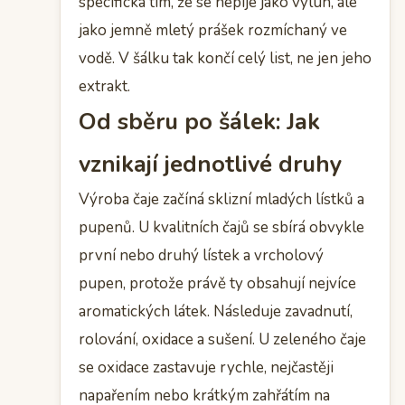
specifická tím, že se nepije jako výluh, ale
jako jemně mletý prášek rozmíchaný ve
vodě. V šálku tak končí celý list, ne jen jeho
extrakt.
Od sběru po šálek: Jak
vznikají jednotlivé druhy
Výroba čaje začíná sklizní mladých lístků a
pupenů. U kvalitních čajů se sbírá obvykle
první nebo druhý lístek a vrcholový
pupen, protože právě ty obsahují nejvíce
aromatických látek. Následuje zavadnutí,
rolování, oxidace a sušení. U zeleného čaje
se oxidace zastavuje rychle, nejčastěji
napařením nebo krátkým zahřátím na