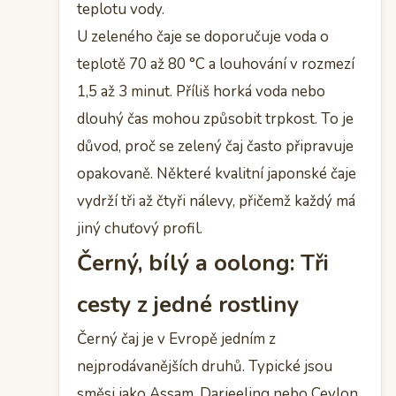
teplotu vody.
U zeleného čaje se doporučuje voda o
teplotě 70 až 80 °C a louhování v rozmezí
1,5 až 3 minut. Příliš horká voda nebo
dlouhý čas mohou způsobit trpkost. To je
důvod, proč se zelený čaj často připravuje
opakovaně. Některé kvalitní japonské čaje
vydrží tři až čtyři nálevy, přičemž každý má
jiný chuťový profil.
Černý, bílý a oolong: Tři
cesty z jedné rostliny
Černý čaj je v Evropě jedním z
nejprodávanějších druhů. Typické jsou
směsi jako Assam, Darjeeling nebo Ceylon.