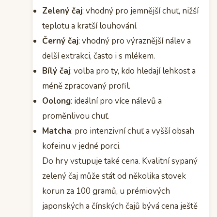
Zelený čaj
: vhodný pro jemnější chuť, nižší
teplotu a kratší louhování.
Černý čaj
: vhodný pro výraznější nálev a
delší extrakci, často i s mlékem.
Bílý čaj
: volba pro ty, kdo hledají lehkost a
méně zpracovaný profil.
Oolong
: ideální pro více nálevů a
proměnlivou chuť.
Matcha
: pro intenzivní chuť a vyšší obsah
kofeinu v jedné porci.
Do hry vstupuje také cena. Kvalitní sypaný
zelený čaj může stát od několika stovek
korun za 100 gramů, u prémiových
japonských a čínských čajů bývá cena ještě