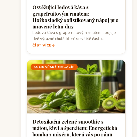
Osvěžující ledová káva s
grapefruitovým rmutem:
Hořkosladký sofistikovaný nápoj pro
unavené letní dny
Ledová káva s grapefruitovým rmutem spojuje
dvě výrazné chutě, které se v létě často…
ČÍST VÍCE
KULINÁŘSKÝ MAGAZÍN
Detoxikační zelené smoothie s
mátou, kiwi a špenátem: Energetická
bomba z mixéru, která vás po ránu