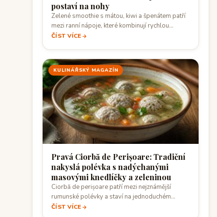
postaví na nohy
Zelené smoothie s mátou, kiwi a špenátem patří
mezi ranní nápoje, které kombinují rychlou…
ČÍST VÍCE
KULINÁŘSKÝ MAGAZÍN
Pravá Ciorbă de Perișoare: Tradiční
nakyslá polévka s nadýchanými
masovými knedlíčky a zeleninou
Ciorbă de perișoare patří mezi nejznámější
rumunské polévky a staví na jednoduchém
principu: lehký…
ČÍST VÍCE