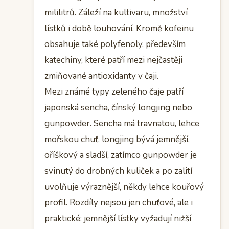
mililitrů. Záleží na kultivaru, množství
lístků i době louhování. Kromě kofeinu
obsahuje také polyfenoly, především
katechiny, které patří mezi nejčastěji
zmiňované antioxidanty v čaji.
Mezi známé typy zeleného čaje patří
japonská sencha, čínský longjing nebo
gunpowder. Sencha má travnatou, lehce
mořskou chuť, longjing bývá jemnější,
oříškový a sladší, zatímco gunpowder je
svinutý do drobných kuliček a po zalití
uvolňuje výraznější, někdy lehce kouřový
profil. Rozdíly nejsou jen chuťové, ale i
praktické: jemnější lístky vyžadují nižší