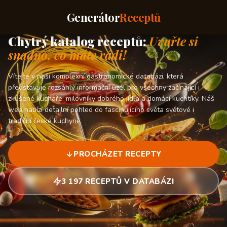
Generátor
Receptů
Chytrý katalog receptů:
Uvařte si
snadno, co máte rádi!
Vítejte v naší komplexní gastronomické databázi, která
představuje rozsáhlý informační uzel pro všechny začínající i
zkušené kuchaře, milovníky dobrého jídla a domácí kuchtíky. Náš
web nabízí detailní pohled do fascinujícího světa světové i
tradiční české kuchyně.
PROCHÁZET RECEPTY
3 197 RECEPTŮ V DATABÁZI