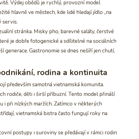
itě. Výdej obědů je rychlý, provozní model
ité hlavně ve městech, kde lidé hledají jídlo „na
 servis.
zuální stránka. Misky pho, barevné saláty, čerstvé
 které je dobře fotogenické a sdílitelné na sociálních
dší generace. Gastronomie se dnes nešíří jen chutí,
odnikání, rodina a kontinuita
ojí především samotná vietnamská komunita.
rodiče, děti i širší příbuzní. Tento model přináší
tu i při nízkých maržích. Zatímco v některých
ídají, vietnamská bistra často fungují roky na
covní postupy i suroviny se předávají v rámci rodin