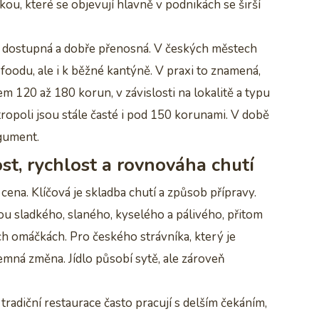
u, které se objevují hlavně v podnikách se širší
ově dostupná a dobře přenosná. V českých městech
 foodu, ale i k běžné kantýně. V praxi to znamená,
m 120 až 180 korun, v závislosti na lokalitě a typu
ropoli jsou stále časté i pod 150 korunami. V době
rgument.
st, rychlost a rovnováha chutí
ena. Klíčová je skladba chutí a způsob přípravy.
 sladkého, slaného, kyselého a pálivého, přitom
ích omáčkách. Pro českého strávníka, který je
íjemná změna. Jídlo působí sytě, ale zároveň
radiční restaurace často pracují s delším čekáním,