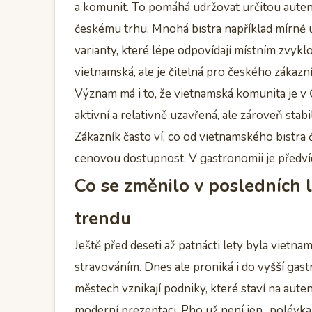
a komunit. To pomáhá udržovat určitou auten
českému trhu. Mnohá bistra například mírně up
varianty, které lépe odpovídají místním zvyk
vietnamská, ale je čitelná pro českého zákazní
Význam má i to, že vietnamská komunita je 
aktivní a relativně uzavřená, ale zároveň stabi
Zákazník často ví, co od vietnamského bistra č
cenovou dostupnost. V gastronomii je předví
Co se změnilo v posledních 
trendu
Ještě před deseti až patnácti lety byla viet
stravováním. Dnes ale proniká i do vyšší gast
městech vznikají podniky, které staví na aute
moderní prezentaci. Pho už není jen „polévka z