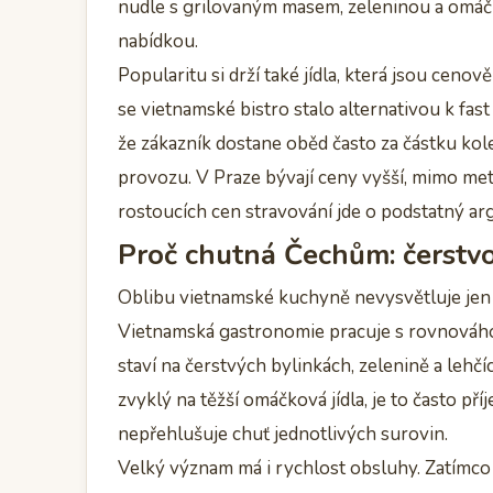
nudle s grilovaným masem, zeleninou a omáčko
nabídkou.
Popularitu si drží také jídla, která jsou cen
se vietnamské bistro stalo alternativou k fast
že zákazník dostane oběd často za částku kole
provozu. V Praze bývají ceny vyšší, mimo met
rostoucích cen stravování jde o podstatný a
Proč chutná Čechům: čerstvo
Oblibu vietnamské kuchyně nevysvětluje jen c
Vietnamská gastronomie pracuje s rovnováhou
staví na čerstvých bylinkách, zelenině a lehč
zvyklý na těžší omáčková jídla, je to často př
nepřehlušuje chuť jednotlivých surovin.
Velký význam má i rychlost obsluhy. Zatímco t