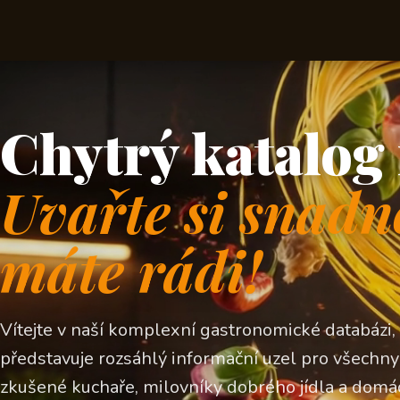
Chytrý katalog 
Uvařte si snadn
máte rádi!
Vítejte v naší komplexní gastronomické databázi,
představuje rozsáhlý informační uzel pro všechny z
zkušené kuchaře, milovníky dobrého jídla a domá