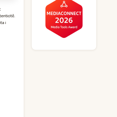
t
tenticitě.
ta i