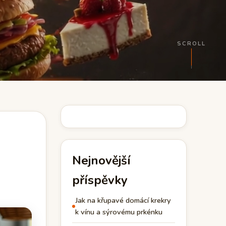
SCROLL
Nejnovější
příspěvky
Jak na křupavé domácí krekry
k vínu a sýrovému prkénku