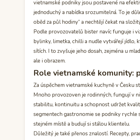
vietnamské podniky jsou postavené na efektiv
jednoduchý a nabídka srozumitelná. To je důlež
oběd za půl hodiny“ a nechtějí čekat na složitý
Podle provozovatelů bister navíc funguje i vi
bylinky, limetka, chilli a nudle vytvářejí jídlo,
sítích. I to zvyšuje jeho dosah, zejména u mla
ale i obrazem.
Role vietnamské komunity: p
Za úspěchem vietnamské kuchyně v Česku st
Mnoho provozoven je rodinných, fungují v nich 
stabilitu, kontinuitu a schopnost udržet kvali
segmentech gastronomie se podniky rychle stř
stejném místě a budují si stálou klientelu.
Důležitý je také přenos znalostí. Recepty, pra