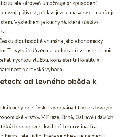
ticitu, ale zároveň umožňuje přizpůsobení
ravují pálivost, přidávají více masa nebo nabízejí
lostem. Výsledkem je kuchyně, která zůstává
ka.
v Česku dlouhodobě vnímána jako ekonomicky
lní. To vytváří důvěru v podnikání i v gastronomii.
ekat: rychlou službu, konzistentní kvalitu a
datelnost obrovská výhoda.
letech: od levného oběda k
namská kuchyně v Česku spojována hlavně s levným
ronomické vrstvy. V Praze, Brně, Ostravě i dalších
ntických receptech, kvalitních surovinách a
 bistra“, ale i jídlo, které se objevuje na menu