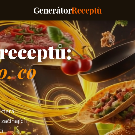
Generátor
Receptů
receptů:
o, co
 která
ačínající i
cí