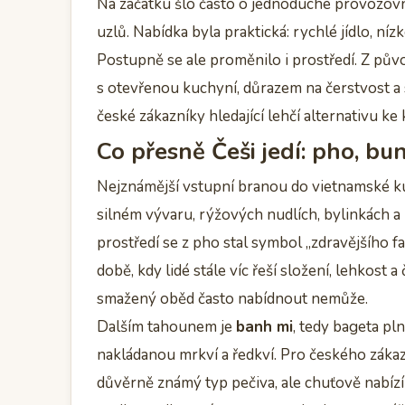
Na začátku šlo často o jednoduché provozovny
uzlů. Nabídka byla praktická: rychlé jídlo, ní
Postupně se ale proměnilo i prostředí. Z pů
s otevřenou kuchyní, důrazem na čerstvost a 
české zákazníky hledající lehčí alternativu k
Co přesně Češi jedí: pho, bu
Nejznámější vstupní branou do vietnamské k
silném vývaru, rýžových nudlích, bylinkách a
prostředí se z pho stal symbol „zdravějšího fas
době, kdy lidé stále víc řeší složení, lehkost
smažený oběd často nabídnout nemůže.
Dalším tahounem je
banh mi
, tedy bageta p
nakládanou mrkví a ředkví. Pro českého zákazn
důvěrně známý typ pečiva, ale chuťově nabízí