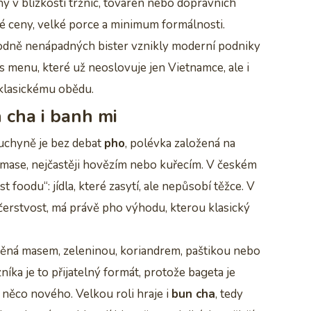
 v blízkosti tržnic, továren nebo dopravních
zké ceny, velké porce a minimum formálnosti.
vodně nenápadných bister vznikly moderní podniky
s menu, které už neoslovuje jen Vietnamce, ale i
e klasickému obědu.
n cha i banh mi
uchyně je bez debat
pho
, polévka založená na
 mase, nejčastěji hovězím nebo kuřecím. V českém
t foodu“: jídla, které zasytí, ale nepůsobí těžce. V
 a čerstvost, má právě pho výhodu, kterou klasický
lněná masem, zeleninou, koriandrem, paštikou nebo
íka je to přijatelný formát, protože bageta je
 něco nového. Velkou roli hraje i
bun cha
, tedy