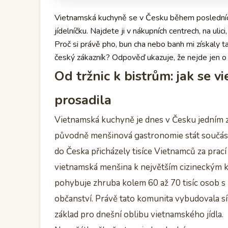
Vietnamská kuchyně se v Česku během posledních 
jídelníčku. Najdete ji v nákupních centrech, na ulici
Proč si právě pho, bun cha nebo banh mi získaly tak
český zákazník? Odpověď ukazuje, že nejde jen o
Od tržnic k bistrům: jak se 
prosadila
Vietnamská kuchyně je dnes v Česku jedním z 
původně menšinová gastronomie stát součástí 
do Česka přicházely tisíce Vietnamců za prací
vietnamská menšina k největším cizineckým ko
pohybuje zhruba kolem 60 až 70 tisíc osob s 
občanství. Právě tato komunita vybudovala síť
základ pro dnešní oblibu vietnamského jídla.