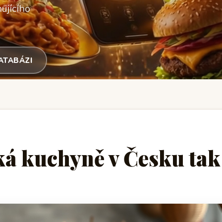
ujícího
DATABÁZI
ká kuchyně v Česku tak