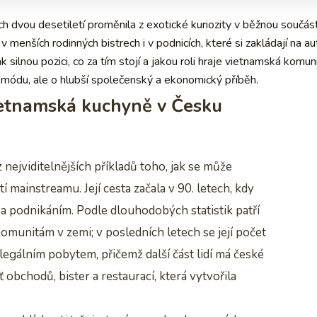
dvou desetiletí proměnila z exotické kuriozity v běžnou součás
, v menších rodinných bistrech i v podnicích, které si zakládají na au
 silnou pozici, co za tím stojí a jakou roli hraje vietnamská komuni
 módu, ale o hlubší společenský a ekonomický příběh.
vietnamská kuchyně v Česku
nejviditelnějších příkladů toho, jak se může
mainstreamu. Její cesta začala v 90. letech, kdy
 a podnikáním. Podle dlouhodobých statistik patří
munitám v zemi; v posledních letech se její počet
legálním pobytem, přičemž další část lidí má české
 obchodů, bister a restaurací, která vytvořila