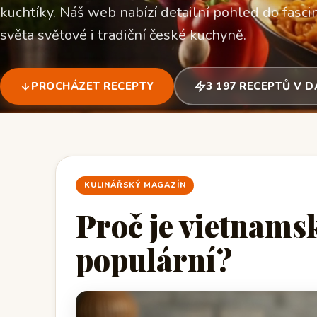
kuchtíky. Náš web nabízí detailní pohled do fascin
světa světové i tradiční české kuchyně.
PROCHÁZET RECEPTY
3 197 RECEPTŮ V 
KULINÁŘSKÝ MAGAZÍN
Proč je vietnams
populární?