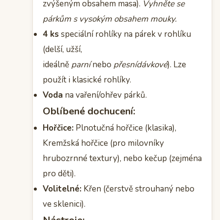
zvýšeným obsahem masa).
Vyhněte se
párkům s vysokým obsahem mouky.
4 ks
speciální rohlíky na párek v rohlíku
(delší, užší,
ideálně
parní
nebo
přesnídávkové
). Lze
použít i klasické rohlíky.
Voda
na vaření/ohřev párků.
Oblíbené dochucení:
Hořčice:
Plnotučná hořčice (klasika),
Kremžská hořčice (pro milovníky
hrubozrnné textury), nebo kečup (zejména
pro děti).
Volitelné:
Křen (čerstvě strouhaný nebo
ve sklenici).