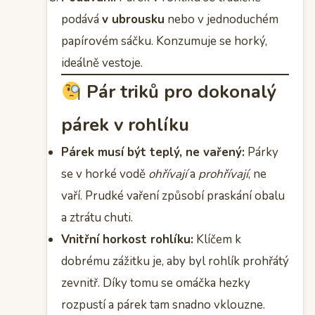
podává
v ubrousku
nebo v jednoduchém
papírovém sáčku. Konzumuje se horký,
ideálně vestoje.
Pár triků pro dokonalý
párek v rohlíku
Párek musí být teplý, ne vařený:
Párky
se v horké vodě
ohřívají
a
prohřívají
, ne
vaří. Prudké vaření způsobí praskání obalu
a ztrátu chuti.
Vnitřní horkost rohlíku:
Klíčem k
dobrému zážitku je, aby byl rohlík prohřátý
zevnitř. Díky tomu se omáčka hezky
rozpustí a párek tam snadno vklouzne.