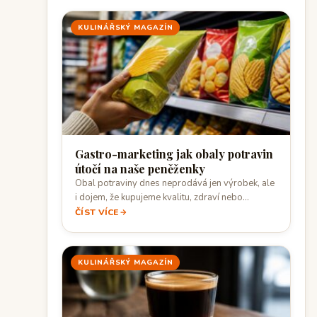
KULINÁŘSKÝ MAGAZÍN
Gastro-marketing jak obaly potravin
útočí na naše peněženky
Obal potraviny dnes neprodává jen výrobek, ale
i dojem, že kupujeme kvalitu, zdraví nebo…
ČÍST VÍCE
KULINÁŘSKÝ MAGAZÍN