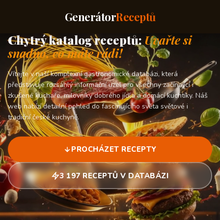
Generátor
Receptů
Chytrý katalog receptů:
Uvařte si
snadno, co máte rádi!
Vítejte v naší komplexní gastronomické databázi, která
představuje rozsáhlý informační uzel pro všechny začínající i
zkušené kuchaře, milovníky dobrého jídla a domácí kuchtíky. Náš
web nabízí detailní pohled do fascinujícího světa světové i
tradiční české kuchyně.
PROCHÁZET RECEPTY
3 197 RECEPTŮ V DATABÁZI