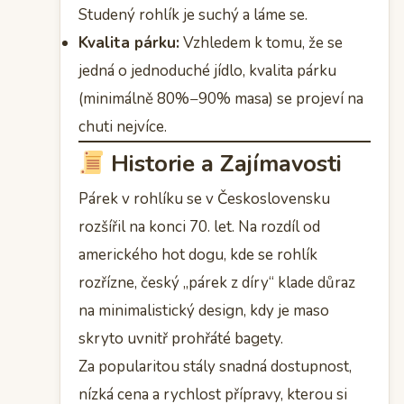
Studený rohlík je suchý a láme se.
Kvalita párku:
Vzhledem k tomu, že se
jedná o jednoduché jídlo, kvalita párku
(minimálně 80%−90% masa) se projeví na
chuti nejvíce.
Historie a Zajímavosti
Párek v rohlíku se v Československu
rozšířil na konci 70. let. Na rozdíl od
amerického hot dogu, kde se rohlík
rozřízne, český „párek z díry“ klade důraz
na minimalistický design, kdy je maso
skryto uvnitř prohřáté bagety.
Za popularitou stály snadná dostupnost,
nízká cena a rychlost přípravy, kterou si