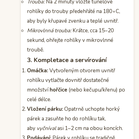
Trouba:
Na 2 minuty vložte tunelové
rohlíky do trouby předehřáté na 180∘C,
aby byly křupavé zvenku a teplé uvnitř.
Mikrovlnná trouba:
Krátce, cca 15–20
sekund, ohřejte rohlíky v mikrovlnné
troubě.
3. Kompletace a servírování
Omáčka:
Vytvořeným otvorem uvnitř
rohlíku vytlačte dovnitř dostatečné
množství
hořčice
(nebo kečupu/křenu) po
celé délce.
Vložení párku:
Opatrně uchopte horký
párek a zasuňte ho do rohlíku tak,
aby
vyčníval
asi 1–2 cm na obou koncích.
Podávání:
Párek v rohlíku se tradičně