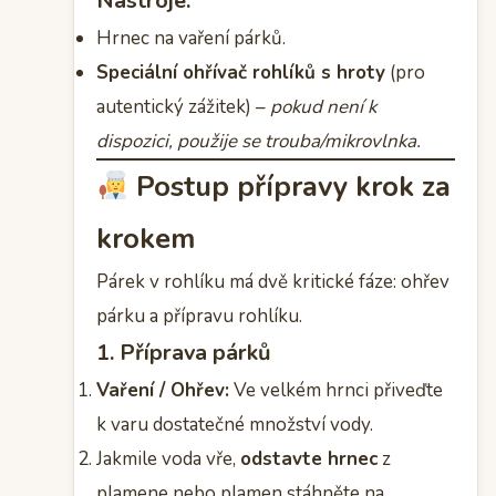
Nástroje:
Hrnec na vaření párků.
Speciální ohřívač rohlíků s hroty
(pro
autentický zážitek) –
pokud není k
dispozici, použije se trouba/mikrovlnka.
Postup přípravy krok za
krokem
Párek v rohlíku má dvě kritické fáze: ohřev
párku a přípravu rohlíku.
1. Příprava párků
Vaření / Ohřev:
Ve velkém hrnci přiveďte
k varu dostatečné množství vody.
Jakmile voda vře,
odstavte hrnec
z
plamene nebo plamen stáhněte na