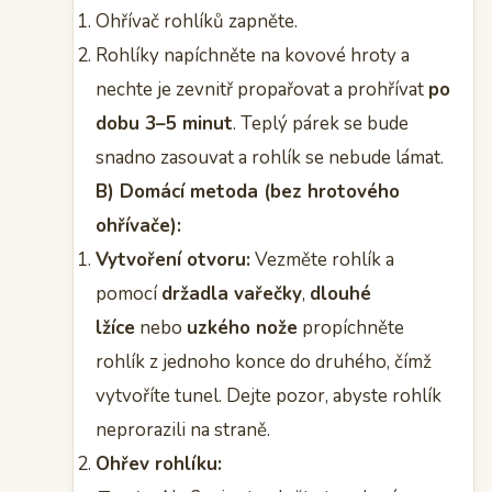
Ohřívač rohlíků zapněte.
Rohlíky napíchněte na kovové hroty a
nechte je zevnitř propařovat a prohřívat
po
dobu 3–5 minut
. Teplý párek se bude
snadno zasouvat a rohlík se nebude lámat.
B) Domácí metoda (bez hrotového
ohřívače):
Vytvoření otvoru:
Vezměte rohlík a
pomocí
držadla vařečky
,
dlouhé
lžíce
nebo
uzkého nože
propíchněte
rohlík z jednoho konce do druhého, čímž
vytvoříte tunel. Dejte pozor, abyste rohlík
neprorazili na straně.
Ohřev rohlíku: