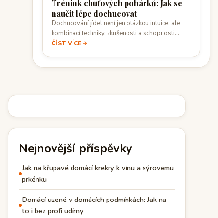
Trénink chuťových pohárků: Jak se
naučit lépe dochucovat
Dochucování jídel není jen otázkou intuice, ale
kombinací techniky, zkušenosti a schopnosti
vnímat rovnováhu…
ČÍST VÍCE
Nejnovější příspěvky
Jak na křupavé domácí krekry k vínu a sýrovému
prkénku
Domácí uzené v domácích podmínkách: Jak na
to i bez profi udírny