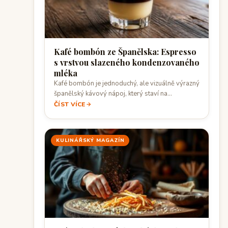
Kafé bombón ze Španělska: Espresso
s vrstvou slazeného kondenzovaného
mléka
Kafé bombón je jednoduchý, ale vizuálně výrazný
španělský kávový nápoj, který staví na
kontrastu…
ČÍST VÍCE
KULINÁŘSKÝ MAGAZÍN