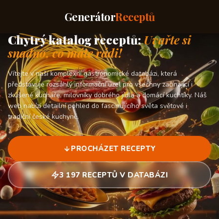
Generátor
Receptů
Chytrý katalog receptů:
Uvařte si
snadno, co máte rádi!
Vítejte v naší komplexní gastronomické databázi, která
představuje rozsáhlý informační uzel pro všechny začínající i
zkušené kuchaře, milovníky dobrého jídla a domácí kuchtíky. Náš
web nabízí detailní pohled do fascinujícího světa světové i
tradiční české kuchyně.
PROCHÁZET RECEPTY
3 197 RECEPTŮ V DATABÁZI