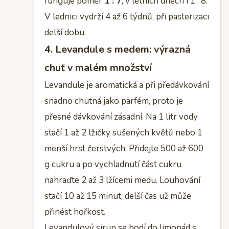
funguje poměr
1 : 7
, v letních dnech i 1 : 8.
V lednici vydrží 4 až 6 týdnů, při pasterizaci
delší dobu.
4. Levandule s medem: výrazná
chuť v malém množství
Levandule je aromatická a při předávkování
snadno chutná jako parfém, proto je
přesné dávkování zásadní. Na 1 litr vody
stačí 1 až 2 lžičky sušených květů nebo 1
menší hrst čerstvých. Přidejte 500 až 600
g cukru a po vychladnutí část cukru
nahraďte 2 až 3 lžícemi medu. Louhování
stačí 10 až 15 minut, delší čas už může
přinést hořkost.
Levandulový sirup se hodí do limonád s