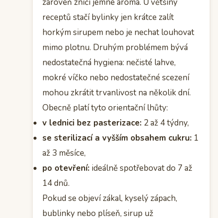
zároveň zničí jemné aroma. U většiny
receptů stačí bylinky jen krátce zalít
horkým sirupem nebo je nechat louhovat
mimo plotnu. Druhým problémem bývá
nedostatečná hygiena: nečisté lahve,
mokré víčko nebo nedostatečné scezení
mohou zkrátit trvanlivost na několik dní.
Obecně platí tyto orientační lhůty:
v lednici bez pasterizace:
2 až 4 týdny,
se sterilizací a vyšším obsahem cukru:
1
až 3 měsíce,
po otevření:
ideálně spotřebovat do 7 až
14 dnů.
Pokud se objeví zákal, kyselý zápach,
bublinky nebo plíseň, sirup už