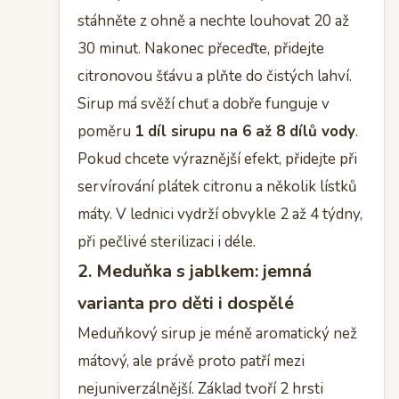
stáhněte z ohně a nechte louhovat 20 až
30 minut. Nakonec přeceďte, přidejte
citronovou šťávu a plňte do čistých lahví.
Sirup má svěží chuť a dobře funguje v
poměru
1 díl sirupu na 6 až 8 dílů vody
.
Pokud chcete výraznější efekt, přidejte při
servírování plátek citronu a několik lístků
máty. V lednici vydrží obvykle 2 až 4 týdny,
při pečlivé sterilizaci i déle.
2. Meduňka s jablkem: jemná
varianta pro děti i dospělé
Meduňkový sirup je méně aromatický než
mátový, ale právě proto patří mezi
nejuniverzálnější. Základ tvoří 2 hrsti