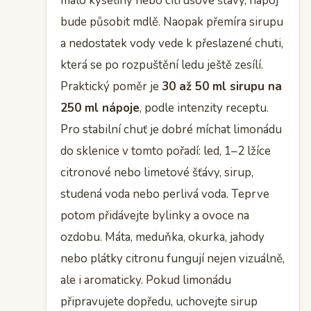
málo kyseliny nebo citrusové šťávy, nápoj
bude působit mdlě. Naopak přemíra sirupu
a nedostatek vody vede k přeslazené chuti,
která se po rozpuštění ledu ještě zesílí.
Praktický poměr je
30 až 50 ml sirupu na
250 ml nápoje
, podle intenzity receptu.
Pro stabilní chuť je dobré míchat limonádu
do sklenice v tomto pořadí: led, 1–2 lžíce
citronové nebo limetové šťávy, sirup,
studená voda nebo perlivá voda. Teprve
potom přidávejte bylinky a ovoce na
ozdobu. Máta, meduňka, okurka, jahody
nebo plátky citronu fungují nejen vizuálně,
ale i aromaticky. Pokud limonádu
připravujete dopředu, uchovejte sirup