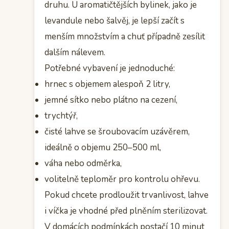
druhu. U aromatičtějších bylinek, jako je
levandule nebo šalvěj, je lepší začít s
menším množstvím a chuť případně zesílit
dalším nálevem.
Potřebné vybavení je jednoduché:
hrnec s objemem alespoň 2 litry,
jemné sítko nebo plátno na cezení,
trychtýř,
čisté lahve se šroubovacím uzávěrem,
ideálně o objemu 250–500 ml,
váha nebo odměrka,
volitelně teploměr pro kontrolu ohřevu.
Pokud chcete prodloužit trvanlivost, lahve
i víčka je vhodné před plněním sterilizovat.
V domácích podmínkách postačí 10 minut