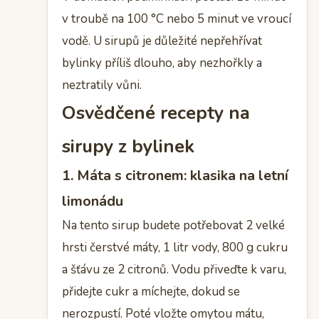
v troubě na 100 °C nebo 5 minut ve vroucí
vodě. U sirupů je důležité nepřehřívat
bylinky příliš dlouho, aby nezhořkly a
neztratily vůni.
Osvědčené recepty na
sirupy z bylinek
1. Máta s citronem: klasika na letní
limonádu
Na tento sirup budete potřebovat 2 velké
hrsti čerstvé máty, 1 litr vody, 800 g cukru
a šťávu ze 2 citronů. Vodu přiveďte k varu,
přidejte cukr a míchejte, dokud se
nerozpustí. Poté vložte omytou mátu,