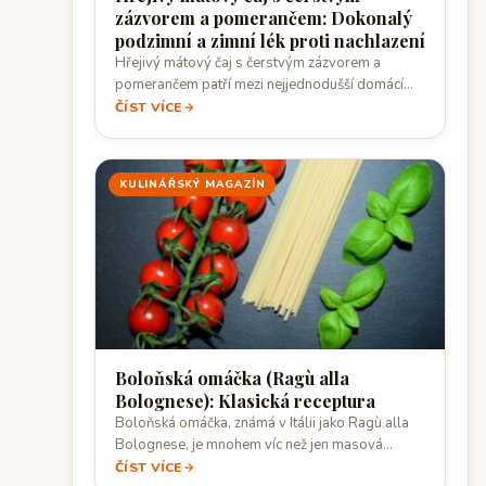
zázvorem a pomerančem: Dokonalý
podzimní a zimní lék proti nachlazení
Hřejivý mátový čaj s čerstvým zázvorem a
pomerančem patří mezi nejjednodušší domácí
nápoje, které…
ČÍST VÍCE
KULINÁŘSKÝ MAGAZÍN
Boloňská omáčka (Ragù alla
Bolognese): Klasická receptura
Boloňská omáčka, známá v Itálii jako Ragù alla
Bolognese, je mnohem víc než jen masová…
ČÍST VÍCE