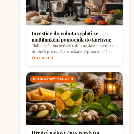
Investice do robota vyplatí se
multifunkční pomocník do kuchyně
Multifunkční kuchyňský robot už dávno není jen
doplněk pro nadšené pekaře. V praxi dokáže…
ČÍST VÍCE
KULINÁŘSKÝ MAGAZÍN
Hřejivý mátový čaj s čerstvým