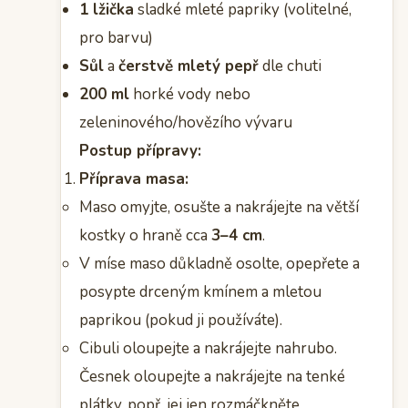
1 lžička
sladké mleté papriky (volitelné,
pro barvu)
Sůl
a
čerstvě mletý pepř
dle chuti
200 ml
horké vody nebo
zeleninového/hovězího vývaru
Postup přípravy:
Příprava masa:
Maso omyjte, osušte a nakrájejte na větší
kostky o hraně cca
3–4 cm
.
V míse maso důkladně osolte, opepřete a
posypte drceným kmínem a mletou
paprikou (pokud ji používáte).
Cibuli oloupejte a nakrájejte nahrubo.
Česnek oloupejte a nakrájejte na tenké
plátky, popř. jej jen rozmáčkněte.