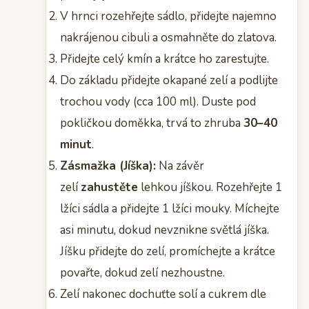
V hrnci rozehřejte sádlo, přidejte najemno
nakrájenou cibuli a osmahněte do zlatova.
Přidejte celý kmín a krátce ho zarestujte.
Do základu přidejte okapané zelí a podlijte
trochou vody (cca 100 ml). Duste pod
pokličkou doměkka, trvá to zhruba
30–40
minut
.
Zásmažka (Jíška):
Na závěr
zelí
zahustěte
lehkou jíškou. Rozehřejte 1
lžíci sádla a přidejte 1 lžíci mouky. Míchejte
asi minutu, dokud nevznikne světlá jíška.
Jíšku přidejte do zelí, promíchejte a krátce
povařte, dokud zelí nezhoustne.
Zelí nakonec dochuťte solí a cukrem dle