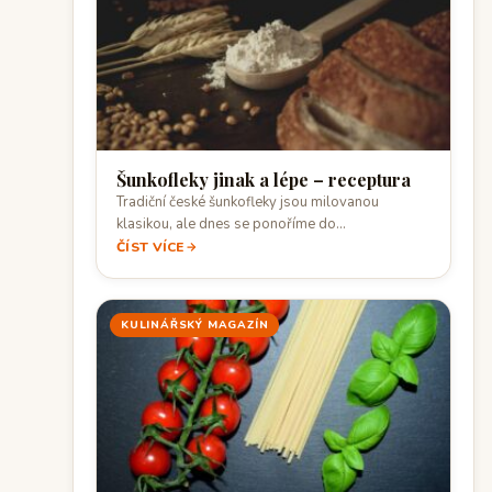
Šunkofleky jinak a lépe – receptura
Tradiční české šunkofleky jsou milovanou
klasikou, ale dnes se ponoříme do
jejich krémovější a sýrovější varianty,…
ČÍST VÍCE
KULINÁŘSKÝ MAGAZÍN