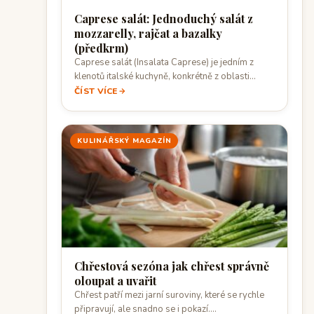
Caprese salát: Jednoduchý salát z
mozzarelly, rajčat a bazalky
(předkrm)
Caprese salát (Insalata Caprese) je jedním z
klenotů italské kuchyně, konkrétně z oblasti
Kampánie…
ČÍST VÍCE
KULINÁŘSKÝ MAGAZÍN
Chřestová sezóna jak chřest správně
oloupat a uvařit
Chřest patří mezi jarní suroviny, které se rychle
připravují, ale snadno se i pokazí.…