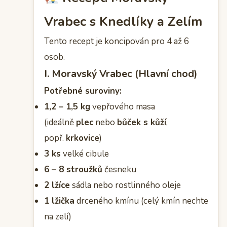
Vrabec s Knedlíky a Zelím
Tento recept je koncipován pro 4 až 6
osob.
I. Moravský Vrabec (Hlavní chod)
Potřebné suroviny:
1,2 – 1,5 kg
vepřového masa
(ideálně
plec
nebo
bůček s kůží
,
popř.
krkovice
)
3 ks
velké cibule
6 – 8 stroužků
česneku
2 lžíce
sádla nebo rostlinného oleje
1 lžička
drceného kmínu (celý kmín nechte
na zelí)