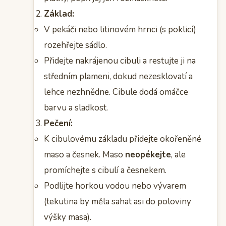
Základ:
V pekáči nebo litinovém hrnci (s poklicí)
rozehřejte sádlo.
Přidejte nakrájenou cibuli a restujte ji na
středním plameni, dokud nezesklovatí a
lehce nezhnědne. Cibule dodá omáčce
barvu a sladkost.
Pečení:
K cibulovému základu přidejte okořeněné
maso a česnek. Maso
neopékejte
, ale
promíchejte s cibulí a česnekem.
Podlijte horkou vodou nebo vývarem
(tekutina by měla sahat asi do poloviny
výšky masa).