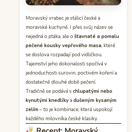
Moravský vrabec je stálicí české a
moravské kuchyně. I přes svůj název se
nejedná o ptáka, ale o
šťavnaté a pomalu
pečené kousky vepřového masa
, které
se doslova rozpadají pod vidličkou.
Tajemství jeho dokonalosti spočívá v
jednoduchosti surovin, poctivém koření a
dostatečně dlouhé době pečení.
Tradičně se podává s
chlupatými nebo
kynutými knedlíky
a
dušeným kysaným
zelím
– to je kombinace, která uspokojí
každého milovníka české klasiky.
Recept: Moravský