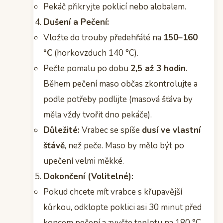
Pekáč přikryjte poklicí nebo alobalem.
Dušení a Pečení:
Vložte do trouby předehřáté na
150–160
°C
(horkovzduch 140 °C).
Pečte pomalu po dobu
2,5 až 3 hodin
.
Během pečení maso občas zkontrolujte a
podle potřeby podlijte (masová šťáva by
měla vždy tvořit dno pekáče).
Důležité:
Vrabec se spíše
dusí ve vlastní
šťávě
, než peče. Maso by mělo být po
upečení velmi měkké.
Dokončení (Volitelné):
Pokud chcete mít vrabce s křupavější
kůrkou, odklopte poklici asi 30 minut před
koncem pečení a zvyšte teplotu na 180 °C.