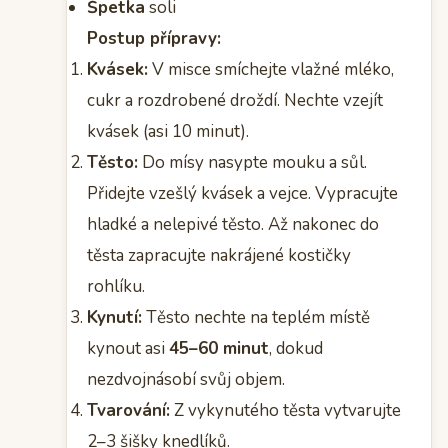
Špetka
soli
Postup přípravy:
Kvásek:
V misce smíchejte vlažné mléko,
cukr a rozdrobené droždí. Nechte vzejít
kvásek (asi 10 minut).
Těsto:
Do mísy nasypte mouku a sůl.
Přidejte vzešlý kvásek a vejce. Vypracujte
hladké a nelepivé těsto. Až nakonec do
těsta zapracujte nakrájené kostičky
rohlíku.
Kynutí:
Těsto nechte na teplém místě
kynout asi
45–60 minut
, dokud
nezdvojnásobí svůj objem.
Tvarování:
Z vykynutého těsta vytvarujte
2–3 šišky knedlíků.