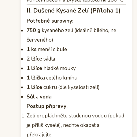
II. Dušené Kysané Zelí (Příloha 1)
Potřebné suroviny:
750 g
kysaného zelí (ideálně bílého, ne
červeného)
1 ks
menší cibule
2 lžíce
sádla
1 lžíce
hladké mouky
1 lžička
celého kmínu
1 lžíce
cukru (dle kyselosti zelí)
Sůl
a
voda
Postup přípravy:
Zelí propláchněte studenou vodou (pokud
je příliš kyselé), nechte okapat a
překrájejte.