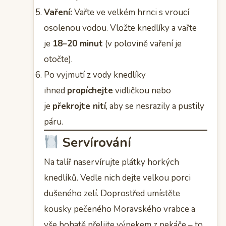
Vaření:
Vařte ve velkém hrnci s vroucí
osolenou vodou. Vložte knedlíky a vařte
je
18–20 minut
(v polovině vaření je
otočte).
Po vyjmutí z vody knedlíky
ihned
propíchejte
vidličkou nebo
je
překrojte nití
, aby se nesrazily a pustily
páru.
Servírování
Na talíř naservírujte plátky horkých
knedlíků. Vedle nich dejte velkou porci
dušeného zelí. Doprostřed umístěte
kousky pečeného Moravského vrabce a
vše bohatě přelijte výpekem z pekáče – to