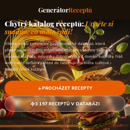
Generátor
Receptů
Chytrý katalog receptů:
Uvařte si
snadno, co máte rádi!
Vítejte v naší komplexní gastronomické databázi, která
představuje rozsáhlý informační uzel pro všechny začínající i
zkušené kuchaře, milovníky dobrého jídla a domácí kuchtíky. Náš
web nabízí detailní pohled do fascinujícího světa světové i
tradiční české kuchyně.
PROCHÁZET RECEPTY
3 197 RECEPTŮ V DATABÁZI