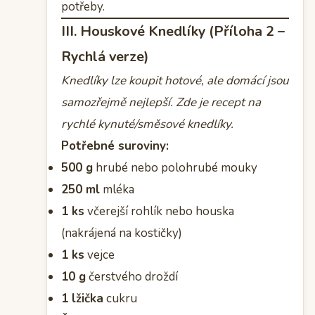
potřeby.
III. Houskové Knedlíky (Příloha 2 –
Rychlá verze)
Knedlíky lze koupit hotové, ale domácí jsou
samozřejmě nejlepší. Zde je recept na
rychlé kynuté/směsové knedlíky.
Potřebné suroviny:
500 g
hrubé nebo polohrubé mouky
250 ml
mléka
1 ks
včerejší rohlík nebo houska
(nakrájená na kostičky)
1 ks
vejce
10 g
čerstvého droždí
1 lžička
cukru