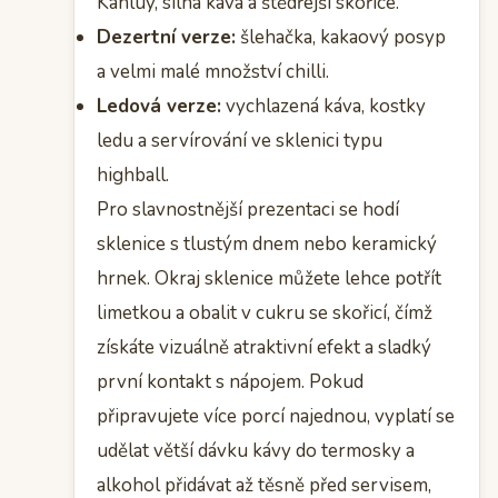
Kahlúy, silná káva a štědřejší skořice.
Dezertní verze:
šlehačka, kakaový posyp
a velmi malé množství chilli.
Ledová verze:
vychlazená káva, kostky
ledu a servírování ve sklenici typu
highball.
Pro slavnostnější prezentaci se hodí
sklenice s tlustým dnem nebo keramický
hrnek. Okraj sklenice můžete lehce potřít
limetkou a obalit v cukru se skořicí, čímž
získáte vizuálně atraktivní efekt a sladký
první kontakt s nápojem. Pokud
připravujete více porcí najednou, vyplatí se
udělat větší dávku kávy do termosky a
alkohol přidávat až těsně před servisem,