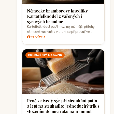
Německé bramborové knedlíky
Kartoffelknödel z vařených i
syrových brambor
Kartoffelknödel patří mezi nejznámější přílohy
německé kuchyně a v praxi se připravují ve
dvou…
ČÍST VÍCE
KULINÁŘSKÝ MAGAZÍN
Proč se tvrdý sýr při strouhání patlá
a lepí na struhadlo: Jednoduchý trik s
vložením do mrazáku na 10 minut