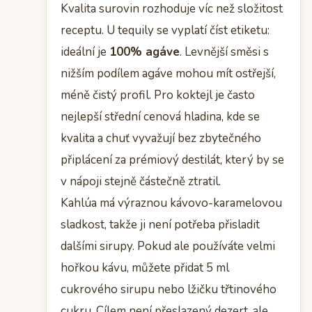
Kvalita surovin rozhoduje víc než složitost
receptu. U tequily se vyplatí číst etiketu:
ideální je
100% agáve
. Levnější směsi s
nižším podílem agáve mohou mít ostřejší,
méně čistý profil. Pro koktejl je často
nejlepší střední cenová hladina, kde se
kvalita a chuť vyvažují bez zbytečného
připlácení za prémiový destilát, který by se
v nápoji stejně částečně ztratil.
Kahlúa má výraznou kávovo-karamelovou
sladkost, takže ji není potřeba přisladit
dalšími sirupy. Pokud ale používáte velmi
hořkou kávu, můžete přidat 5 ml
cukrového sirupu nebo lžičku třtinového
cukru. Cílem není přeslazený dezert, ale