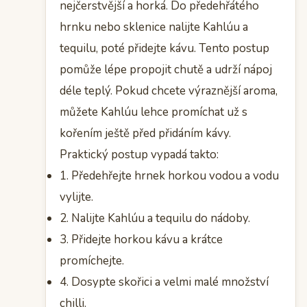
nejčerstvější a horká. Do předehřátého
hrnku nebo sklenice nalijte Kahlúu a
tequilu, poté přidejte kávu. Tento postup
pomůže lépe propojit chutě a udrží nápoj
déle teplý. Pokud chcete výraznější aroma,
můžete Kahlúu lehce promíchat už s
kořením ještě před přidáním kávy.
Praktický postup vypadá takto:
1. Předehřejte hrnek horkou vodou a vodu
vylijte.
2. Nalijte Kahlúu a tequilu do nádoby.
3. Přidejte horkou kávu a krátce
promíchejte.
4. Dosypte skořici a velmi malé množství
chilli.