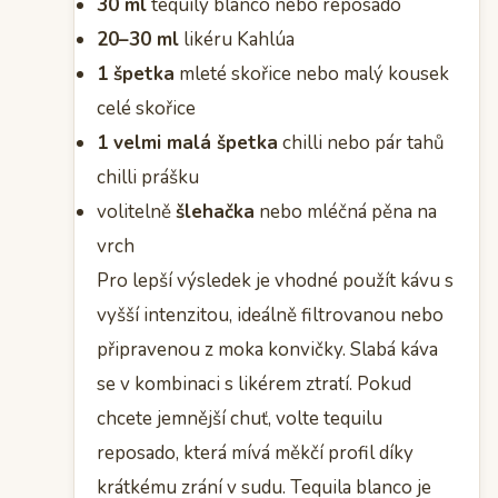
30 ml
tequily blanco nebo reposado
20–30 ml
likéru Kahlúa
1 špetka
mleté skořice nebo malý kousek
celé skořice
1 velmi malá špetka
chilli nebo pár tahů
chilli prášku
volitelně
šlehačka
nebo mléčná pěna na
vrch
Pro lepší výsledek je vhodné použít kávu s
vyšší intenzitou, ideálně filtrovanou nebo
připravenou z moka konvičky. Slabá káva
se v kombinaci s likérem ztratí. Pokud
chcete jemnější chuť, volte tequilu
reposado, která mívá měkčí profil díky
krátkému zrání v sudu. Tequila blanco je