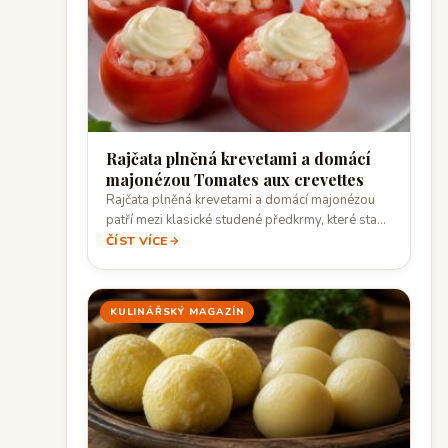
Rajčata plněná krevetami a domácí
majonézou Tomates aux crevettes
Rajčata plněná krevetami a domácí majonézou
patří mezi klasické studené předkrmy, které staví
na…
ČÍST VÍCE
KULINÁŘSKÝ MAGAZÍN