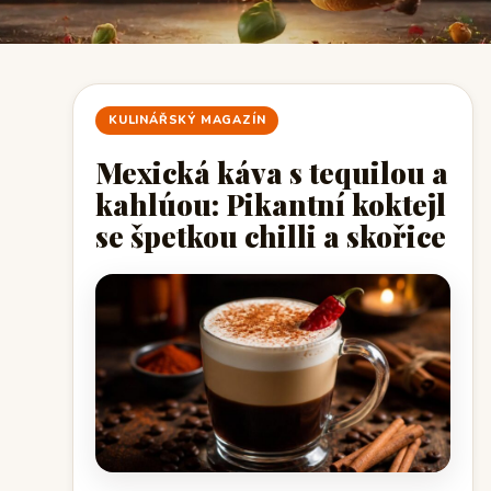
KULINÁŘSKÝ MAGAZÍN
Mexická káva s tequilou a
kahlúou: Pikantní koktejl
se špetkou chilli a skořice