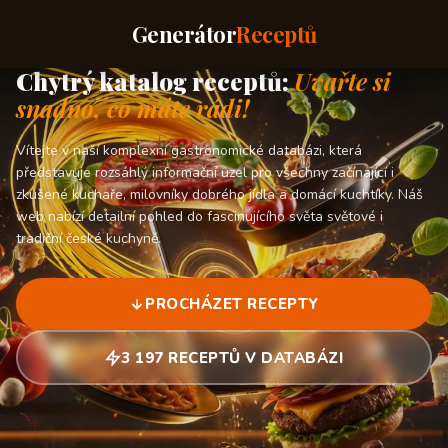
Generátor
Receptů
Chytrý katalog receptů:
Uvařte si
snadno, co máte rádi!
Vítejte v naší komplexní gastronomické databázi, která
představuje rozsáhlý informační uzel pro všechny začínající i
zkušené kuchaře, milovníky dobrého jídla a domácí kuchtíky. Náš
web nabízí detailní pohled do fascinujícího světa světové i
tradiční české kuchyně.
PROCHÁZET RECEPTY
3 197 RECEPTŮ V DATABÁZI