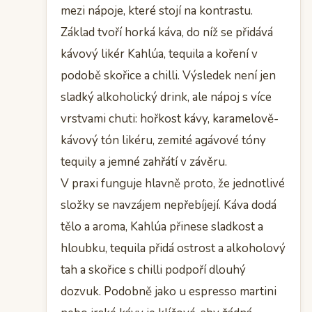
mezi nápoje, které stojí na kontrastu.
Základ tvoří horká káva, do níž se přidává
kávový likér Kahlúa, tequila a koření v
podobě skořice a chilli. Výsledek není jen
sladký alkoholický drink, ale nápoj s více
vrstvami chuti: hořkost kávy, karamelově-
kávový tón likéru, zemité agávové tóny
tequily a jemné zahřátí v závěru.
V praxi funguje hlavně proto, že jednotlivé
složky se navzájem nepřebíjejí. Káva dodá
tělo a aroma, Kahlúa přinese sladkost a
hloubku, tequila přidá ostrost a alkoholový
tah a skořice s chilli podpoří dlouhý
dozvuk. Podobně jako u espresso martini