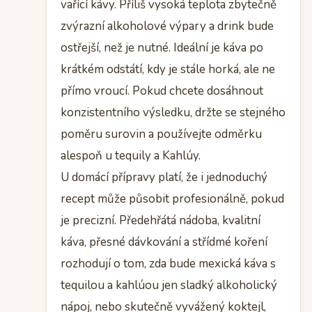
vařící kávy. Příliš vysoká teplota zbytečně
zvýrazní alkoholové výpary a drink bude
ostřejší, než je nutné. Ideální je káva po
krátkém odstátí, kdy je stále horká, ale ne
přímo vroucí. Pokud chcete dosáhnout
konzistentního výsledku, držte se stejného
poměru surovin a používejte odměrku
alespoň u tequily a Kahlúy.
U domácí přípravy platí, že i jednoduchý
recept může působit profesionálně, pokud
je precizní. Předehřátá nádoba, kvalitní
káva, přesné dávkování a střídmé koření
rozhodují o tom, zda bude mexická káva s
tequilou a kahlúou jen sladký alkoholický
nápoj, nebo skutečně vyvážený koktejl,