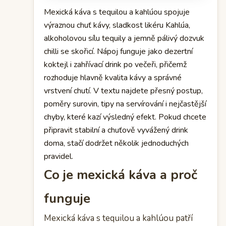
Mexická káva s tequilou a kahlúou spojuje
výraznou chuť kávy, sladkost likéru Kahlúa,
alkoholovou sílu tequily a jemně pálivý dozvuk
chilli se skořicí. Nápoj funguje jako dezertní
koktejl i zahřívací drink po večeři, přičemž
rozhoduje hlavně kvalita kávy a správné
vrstvení chutí. V textu najdete přesný postup,
poměry surovin, tipy na servírování i nejčastější
chyby, které kazí výsledný efekt. Pokud chcete
připravit stabilní a chuťově vyvážený drink
doma, stačí dodržet několik jednoduchých
pravidel.
Co je mexická káva a proč
funguje
Mexická káva s tequilou a kahlúou patří