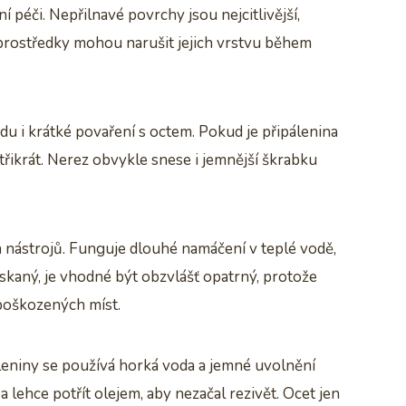
ní péči. Nepřilnavé povrchy jsou nejcitlivější,
í prostředky mohou narušit jejich vrstvu během
du i krátké povaření s octem. Pokud je připálenina
třikrát. Nerez obvykle snese i jemnější škrabku
h nástrojů. Funguje dlouhé namáčení v teplé vodě,
skaný, je vhodné být obzvlášť opatrný, protože
 poškozených míst.
leniny se používá horká voda a jemné uvolnění
 lehce potřít olejem, aby nezačal rezivět. Ocet jen