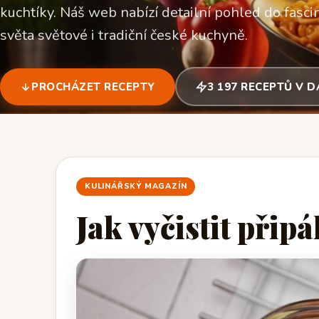
kuchtíky. Náš web nabízí detailní pohled do fascin
světa světové i tradiční české kuchyně.
PROCHÁZET RECEPTY
3 197 RECEPTŮ V 
KULINÁŘSKÝ MAGAZÍN
Jak vyčistit přip