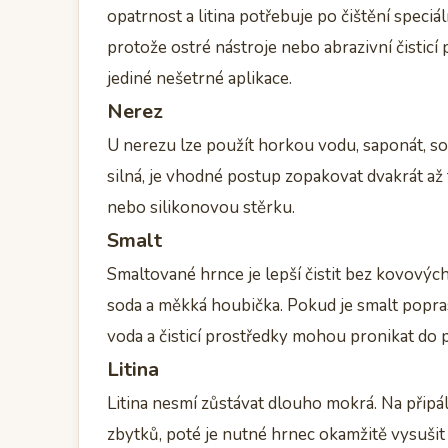
opatrnost a litina potřebuje po čištění speciál
protože ostré nástroje nebo abrazivní čistic
jediné nešetrné aplikace.
Nerez
U nerezu lze použít horkou vodu, saponát, so
silná, je vhodné postup zopakovat dvakrát až 
nebo silikonovou stěrku.
Smalt
Smaltované hrnce je lepší čistit bez kovovýc
soda a měkká houbička. Pokud je smalt popra
voda a čisticí prostředky mohou pronikat do
Litina
Litina nesmí zůstávat dlouho mokrá. Na připá
zbytků, poté je nutné hrnec okamžitě vysušit a