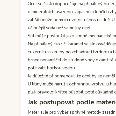
Ocet se často doporučuje na připálený hrnec,
u minerálních usazenin, zápachu a lehčích zb
zahřátí může pomoci uvolnit nános na dně. U
účinnější soda než samotný ocet.
Sůl může posloužit jako jemné mechanické m
Na připálený cukr či karamel se ale osvědčuje
cukerné usazeniny po zchladnutí tvrdnou a tv
hrnec nenamáčet do studené vody okamžitě, a
poté zalít horkou vodou.
Je důležité připomenout, že ocet by se neměl
U litiny může narušit ochrannou vrstvu, u hl
platí pravidlo: krátce působit, poté důkladně 
Jak postupovat podle materi
Materiál je pro výběr správné metody zásadní