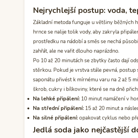
Nejrychlejší postup: voda, t
Základní metoda funguje u většiny běžných 
hrnce se nalije tolik vody, aby zakryla připál
prostředku na nádobí a směs se nechá působit
zahřát, ale ne vařit dlouho naprázdno.
Po 10 až 20 minutách se zbytky často dají o
stěrkou. Pokud je vrstva stále pevná, postup
saponátu přivést k mírnému varu na 2 až 5 mi
škrob, cukry i bílkoviny, které se na dně přichy
Na lehké připálení:
10 minut namáčení v hor
Na střední připálení:
15 až 20 minut a násle
Na silné připálení:
opakovat cyklus nebo přej
Jedlá soda jako nejčastější