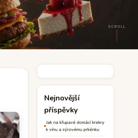
SCROLL
Nejnovější
příspěvky
Jak na křupavé domácí krekry
k vínu a sýrovému prkénku