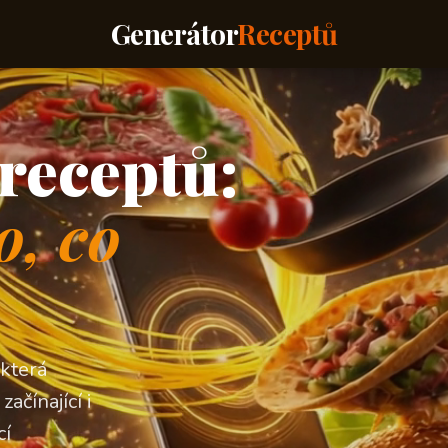
Generátor
Receptů
receptů:
o, co
 která
ačínající i
cí