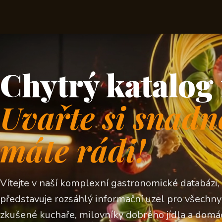
Chytrý katalog 
Uvařte si snadn
máte rádi!
Vítejte v naší komplexní gastronomické databázi,
představuje rozsáhlý informační uzel pro všechny z
zkušené kuchaře, milovníky dobrého jídla a domá