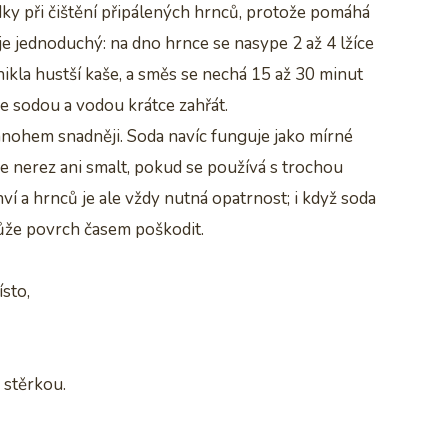
dky při čištění připálených hrnců, protože pomáhá
je jednoduchý: na dno hrnce se nasype 2 až 4 lžíce
nikla hustší kaše, a směs se nechá 15 až 30 minut
e sodou a vodou krátce zahřát.
nohem snadněji. Soda navíc funguje jako mírné
be nerez ani smalt, pokud se používá s trochou
í a hrnců je ale vždy nutná opatrnost; i když soda
ůže povrch časem poškodit.
ísto,
 stěrkou.