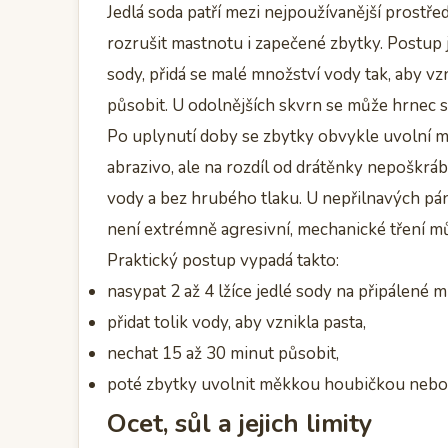
Jedlá soda patří mezi nejpoužívanější prostře
rozrušit mastnotu i zapečené zbytky. Postup 
sody, přidá se malé množství vody tak, aby vz
působit. U odolnějších skvrn se může hrnec s
Po uplynutí doby se zbytky obvykle uvolní m
abrazivo, ale na rozdíl od drátěnky nepoškrá
vody a bez hrubého tlaku. U nepřilnavých pánv
není extrémně agresivní, mechanické tření m
Praktický postup vypadá takto:
nasypat 2 až 4 lžíce jedlé sody na připálené m
přidat tolik vody, aby vznikla pasta,
nechat 15 až 30 minut působit,
poté zbytky uvolnit měkkou houbičkou nebo
Ocet, sůl a jejich limity