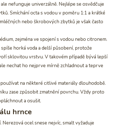
 ale nefunguje univerzálně. Nejlépe se osvědčuje
ytků. Smíchání octa s vodou v poměru 1:1 a krátké
 mléčných nebo škrobových zbytků je však často
édium, zejména ve spojení s vodou nebo citronem.
 spíše horká voda a delší působení, protože
oří sklovitou vrstvu. V takovém případě bývá lepší
le nechat ho nejprve mírně zchladnout a teprve
 používat na některé citlivé materiály dlouhodobě.
iníku zase způsobit zmatnění povrchu. Vždy proto
opláchnout a osušit.
álu hrnce
. Nerezová ocel snese nejvíc, smalt vyžaduje