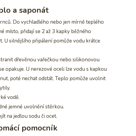
eplo a saponát
hrnců. Do vychladlého nebo jen mírně teplého
ené místo, přidají se 2 až 3 kapky běžného
. U silnějšího připálení pomůže vodu krátce
dstranit dřevěnou vařečkou nebo silikonovou
 se opakuje. U nerezové oceli lze vodu s kapkou
nut, poté nechat odstát. Teplo pomůže uvolnit
tily.
ké vodě.
dné jemné uvolnění stěrkou.
ít na jedlou sodu či ocet.
 domácí pomocník