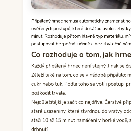
Připálený hrnec nemusí automaticky znamenat hod
ověřených postupů, které dokážou uvolnit zbytky
minut. Rozhoduje přitom hlavně typ materiálu, mír
postupovat bezpečně, účinně a bez zbytečné nám
Co rozhoduje o tom, jak hrnec
Každý připálený hrnec není stejný. Jinak se čis
Záleží také na tom, co se v nádobě připálilo: 
cukr nebo tuk. Podle toho se volí i postup, p
poškodit trvale.
Nejdůležitější je začít co nejdříve. Čerstvé p
staré usazeniny, které ztvrdnou do vrstvy od
stačí 10 až 15 minut namáčení v horké vodě, 
drhnutí.