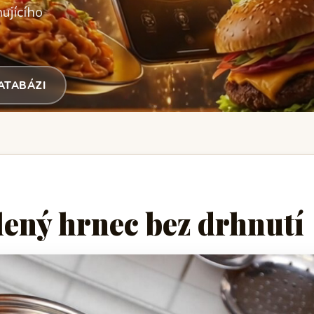
ujícího
DATABÁZI
álený hrnec bez drhnutí