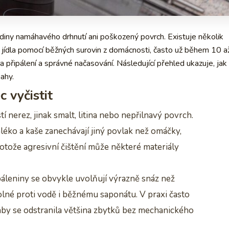
iny namáhavého drhnutí ani poškozený povrch. Existuje několik
 jídla pomocí běžných surovin z domácnosti, často už během 10 a
a připálení a správné načasování. Následující přehled ukazuje, jak
ahy.
 vyčistit
tí nerez, jinak smalt, litina nebo nepřilnavý povrch.
mléko a kaše zanechávají jiný povlak než omáčky,
rotože agresivní čištění může některé materiály
řipáleniny se obvykle uvolňují výrazně snáz než
olné proti vodě i běžnému saponátu. V praxi často
aby se odstranila většina zbytků bez mechanického